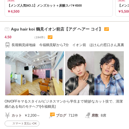
【メンズ人気NO.1】メンズカット＋炭酸スパ￥4500
【メン
￥4,500
￥5,50
Agu hair koi 鶴見イオン前店【アグ ヘアー コイ】
PR
4.50
（194件）
長堀鶴見緑地線 今福鶴見駅から7分 イオン前 ほけんの窓口さん真裏
ON/OFFキマるスタイル!ビジネスマンから学生まで!絶妙なカット技で、清潔
感のある旬のモテヘア![今福鶴見]
カット
￥2,200～
ブログ
712件
席数
8席
スマート支払いOK