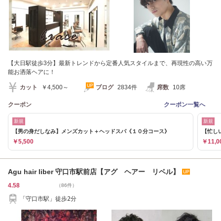
【大日駅徒歩3分】最新トレンドから定番人気スタイルまで、再現性の高い万
能お洒落ヘアに！
カット
￥4,500～
ブログ
2834件
席数
10席
クーポン
クーポン一覧へ
新規
新規
【男の身だしなみ】メンズカット＋ヘッドスパ《１０分コース》
【忙し
￥5,500
￥11,0
Agu hair liber 守口市駅前店【アグ ヘアー リベル】
4.58
（86件）
「守口市駅」徒歩2分