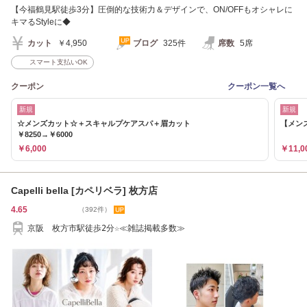
【今福鶴見駅徒歩3分】圧倒的な技術力＆デザインで、ON/OFFもオシャレに
キマるStyleに◆
カット
￥4,950
ブログ
325件
席数
5席
スマート支払いOK
クーポン
クーポン一覧へ
新規
新規
☆メンズカット☆＋スキャルプケアスパ＋眉カット
【メン
￥8250→￥6000
￥6,000
￥11,0
Capelli bella [カペリベラ] 枚方店
4.65
（392件）
京阪 枚方市駅徒歩2分☆≪雑誌掲載多数≫