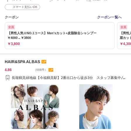
スマート支払いOK
クーポン
クーポン一覧へ
全員
全員
【男性人気☆NO.1コース】Men'sカット+皮脂除去シャンプー
【男性
￥4000→￥3800
眉カッ
￥3,800
￥4,30
HAIR&SPA ALBAS
4.86
（668件）
長堀鶴見緑地線【今福鶴見駅】2番出口から徒歩3分 スタッフ募集中/
ショートカット