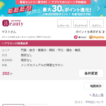
レディース
ブックマーク
ログイン
ゲストさん
ポイントを表示する
ポイントが1%たまる！
ポイントはサロン予約でつかえる！
ヘアサロンの検索結果
門真・枚方・寝屋川・関目・守口・蒲生・鶴見
エリア
指定なし
日付
指定なし
来店時刻
メンズカジュアルが得意なサロン
特集
202
条件変更
件
地図表示
求人一覧
口コミ・平均点について