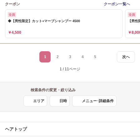
クーポン
クーポン一覧へ
全員
全員
◆【男性限定】カット+マーブシャンプー 4500
【男性限
￥4,500
￥8,00
1
2
3
4
5
次へ
1 / 11ページ
検索条件の変更・絞り込み
エリア
日時
メニュー･詳細条件
ヘアトップ