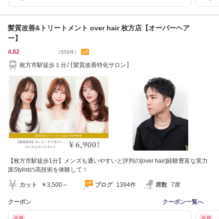
髪質改善&トリートメント over hair 枚方店【オーバーヘア
ー】
4.82
（559件）
枚方市駅徒歩１分♪[髪質改善特化サロン]
【枚方市駅徒歩1分】メンズも通いやすいと評判の[over hair]経験豊富な実力
派Stylistの高技術を体験して！
カット
￥3,500～
ブログ
1394件
席数
7席
クーポン
クーポン一覧へ
全員
全員