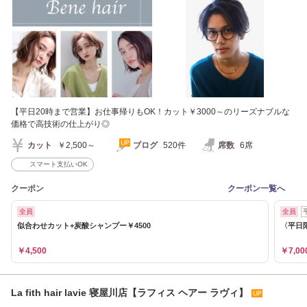
【平日20時まで営業】お仕事帰りもOK！カット￥3000～のリーズナブルな
価格で高技術の仕上がり◎
カット
￥2,500～
ブログ
520件
席数
6席
スマート支払いOK
クーポン
クーポン一覧へ
全員
全員
似合わせカット+炭酸シャンプー￥4500
〈平日限
￥4,500
￥7,00
La fith hair lavie 寝屋川店【ラフィス ヘアー ラヴィ】