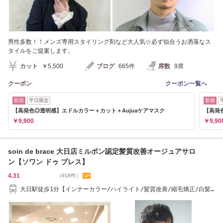
男性多数！！メンズ専用スタイリング剤など大人気☆必ず似合うお洒落なス
タイルをご提案します。
カット
￥5,500
ブログ
665件
席数
9席
クーポン
クーポン一覧へ
新規
平日限定
新規
【高発色◎透明感】エドルカラー＋カット＋Aujuaケアマスク
【高発色
￥9,900
￥9,90
soin de brace 大日店ミルボン認定髪質改善オージュアサロ
ン【ソワン ドゥ ブレス】
4.31
（918件）
大日駅徒歩1分【インナーカラー/ハイライト/髪質改善/縮毛矯正/白髪
ぼかし/ショート】