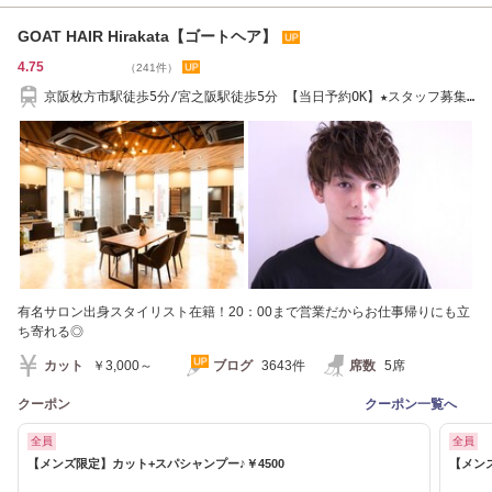
GOAT HAIR Hirakata【ゴートヘア】
4.75
（241件）
京阪枚方市駅徒歩5分/宮之阪駅徒歩5分 【当日予約OK】★スタッフ募集
中★
有名サロン出身スタイリスト在籍！20：00まで営業だからお仕事帰りにも立
ち寄れる◎
カット
￥3,000～
ブログ
3643件
席数
5席
クーポン
クーポン一覧へ
全員
全員
【メンズ限定】カット+スパシャンプー♪￥4500
【メンズ