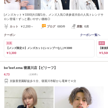
[メンズカット￥3300]大日駅1分。メンズ人気◎表参道渋谷の人気トレンドサ
ロン登場！ずっと通いやすい価格◎
カット
￥2,200～
ブログ
680件
席数
6席
クーポン
クーポン一覧へ
全員
新規
【メンズ限定☆】メンズカット(シャンプーなし)￥3300
【新規限
￥3,300
￥5,50
be’leef.ema 寝屋川店【ビリーフ】
4.73
（130件）
京阪香里園駅徒歩５分、寝屋川市駅から電車で４分