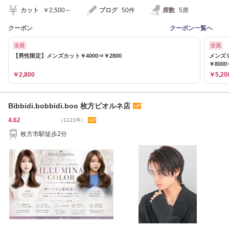
カット
￥2,500～
ブログ
50件
席数
5席
クーポン
クーポン一覧へ
全員
全員
【男性限定】メンズカット￥4000⇒￥2800
メンズ
￥8000
￥2,800
￥5,20
Bibbidi.bobbidi.boo 枚方ビオルネ店
4.62
（1121件）
枚方市駅徒歩2分