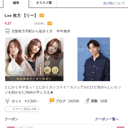
オススメ順
標準
並び順について
Lee 枚方 【リー】
4.37
（830件）
京阪枚方市駅から徒歩１分 年中無休
とにかくキマるっ！とにかくカッコイイ！カジュアルだけど自分らしいエッ
ジを効かせたStyleが手に入る★
カット
￥2,500～
ブログ
1920件
席数
18席
スマート支払いOK
クーポン
クーポン一覧へ