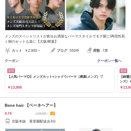
メンズのスペシャリストが創るお洒落なパーマスタイルでモテ髪に!再現性高
く朝のセットも楽に【大阪/樟葉】
カット
￥2,900～
ブログ
550件
席数
7席
クーポン
クーポン一覧へ
新規
新規
【人気パーマ◎】メンズカット+シャドウパーマ［樟葉/メンズ］▽
【綺麗
ンズ］
￥13,000
￥13,0
Bene hair 【ベーネヘアー】
4.74
（1552件）
京阪本線 香里園駅徒歩3分