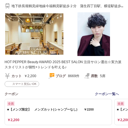
地下鉄長堀鶴見緑地線今福鶴見駅徒歩２分 蒲生四丁目駅、横堤駅徒歩
１５分
HOT PEPPER Beauty AWARD 2025 BEST SALON 注目サロン選出☆実力派
スタイリストが個性×トレンドを叶える♪
カット
￥2,200
ブログ
8669件
席数
5席
スマート支払いOK
クーポン
クーポン一覧へ
全員
全員
■【メンズ限定】 メンズカット(シャンプーなし) ￥2200
■【メ
￥2,200
￥2,20