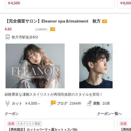
￥4,500
￥8,00
【完全個室サロン】Eleanor spa＆treatment 枚方
4.82
（1486件）
枚方市駅徒歩6分
経験豊富な凄腕スタイリストが再現性抜群のスタイルを実現！
カット
￥4,000～
ブログ
2344件
席数
10席
クーポン
クーポン一覧へ
全員
スタイリスト指定
全員
【男性限定】カット+パーマ＋眉カット＋スパSh
【男性