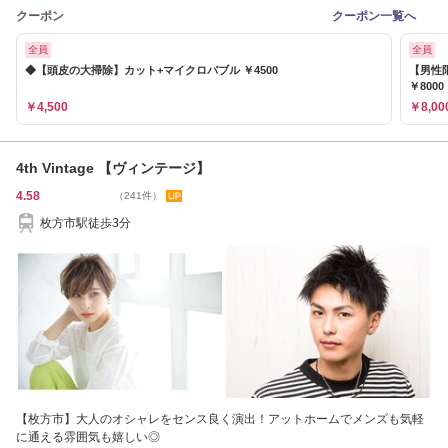
クーポン
クーポン一覧へ
全員
全員
◆【頭皮の大掃除】カット+マイクロバブル ￥4500
【男性
￥8000
￥4,500
￥8,00
4th Vintage 【ヴィンテージ】
4.58
（241件）
枚方市駅徒歩3分
【枚方市】大人のオシャレをセンス良く演出！アットホームでメンズも気軽
に通える雰囲気も嬉しい◎