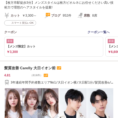
【枚方市駅徒歩3分】メンズスタイルは枚方ビオルネにお任せください高い技
術力で理想のヘアスタイルを提案!
カット
￥3,300～
ブログ
952件
席数
8席
スマート支払いOK
クーポン
クーポン一覧へ
新規
新規
【メンズ限定】カット
【メン
￥3,300
￥6,60
髪質改善 Carelly 大日イオン前
4.81
（819件）
3年連続年間予約者数エリアNo1/大日イオン横/大日駅1分/髪質改善◎/
お子様OK年中無休