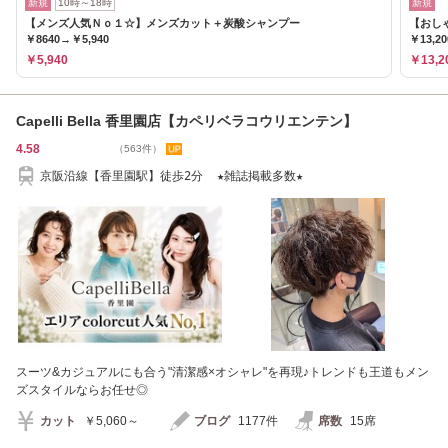
新規
10時～18時
新規
【メンズ人気Ｎｏ１☆】メンズカット＋炭酸シャンプー
【おし
￥8640→￥5,940
￥13,20
￥5,940
￥13,2
Capelli Bella 香里園店【カペリベラコウリエンテン】
4.58
（563件）
京阪沿線【香里園駅】徒歩2分 ★雑誌掲載多数★
スーツ&カジュアルにも合う"清潔感×オシャレ"を再現♪トレンドも王道もメン
ズスタイルならお任せ◎
カット
￥5,060～
ブログ
1177件
席数
15席