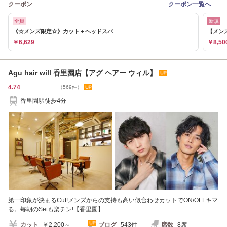
クーポン
クーポン一覧へ
全員
新規
《☆メンズ限定☆》カット＋ヘッドスパ
【メン
￥6,629
￥8,50
Agu hair will 香里園店【アグ ヘアー ウィル】
4.74
（569件）
香里園駅徒歩4分
第一印象が決まるCut!メンズからの支持も高い似合わせカットでON/OFFキマ
る。毎朝のSetも楽チン!【香里園】
カット
￥2,200～
ブログ
543件
席数
8席