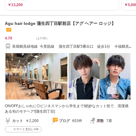
￥13,200
￥5,00
Agu hair lodge 蒲生四丁目駅前店【アグ ヘアー ロッジ】
4.70
（177件）
長堀鶴見緑地線 今里筋線 蒲生四丁目駅5番出口 徒歩1分 今福鶴見
駅徒歩13分
ON/OFFおしゃれに◎ビジネスマンから学生まで!絶妙なカット技で、清潔感
ある旬のモテヘア![蒲生四丁目]
カット
￥2,200
ブログ
653件
席数
7席
スマート支払いOK