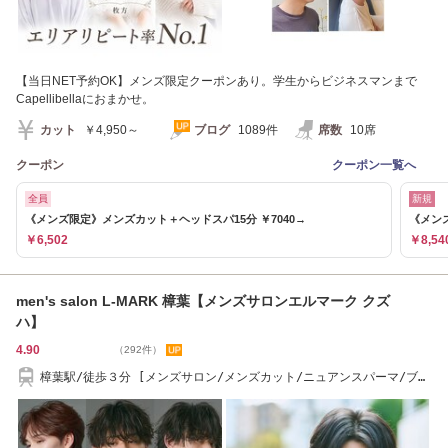
【当日NET予約OK】メンズ限定クーポンあり。学生からビジネスマンまで
Capellibellaにおまかせ。
カット
￥4,950～
ブログ
1089件
席数
10席
クーポン
クーポン一覧へ
全員
新規
《メンズ限定》メンズカット＋ヘッドスパ15分 ￥7040→
《メンズ
￥6,502
￥8,54
men's salon L-MARK 樟葉【メンズサロンエルマーク クズ
ハ】
4.90
（292件）
樟葉駅/徒歩３分 [メンズサロン/メンズカット/ニュアンスパーマ/ブリ
ーチ/眉毛]