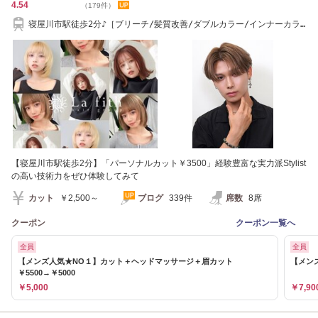
4.54
（179件）
寝屋川市駅徒歩2分♪［ブリーチ/髪質改善/ダブルカラー/インナーカラ
ー/縮毛矯正］
【寝屋川市駅徒歩2分】「パーソナルカット￥3500」経験豊富な実力派Stylist
の高い技術力をぜひ体験してみて
カット
￥2,500～
ブログ
339件
席数
8席
クーポン
クーポン一覧へ
全員
全員
【メンズ人気★NO１】カット＋ヘッドマッサージ＋眉カット
【メン
￥5500→￥5000
￥5,000
￥7,90