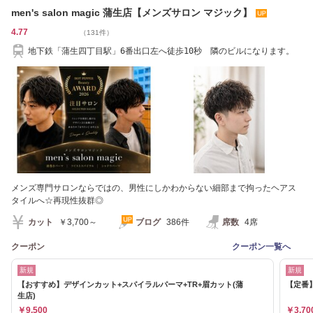
men's salon magic 蒲生店【メンズサロン マジック】
4.77
（131件）
地下鉄「蒲生四丁目駅」6番出口左へ徒歩10秒 隣のビルになります。
メンズ専門サロンならではの、男性にしかわからない細部まで拘ったヘアス
タイルへ☆再現性抜群◎
カット
￥3,700～
ブログ
386件
席数
4席
クーポン
クーポン一覧へ
新規
新規
【おすすめ】デザインカット+スパイラルパーマ+TR+眉カット(蒲
【定番】
生店)
￥9,500
￥3,70