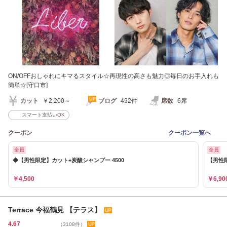
ON/OFFおしゃれにキマるスタイル☆再現性の高さも魅力◎毎日のお手入れも
簡単☆[守口市]
カット
￥2,200～
ブログ
492件
席数
6席
スマート支払いOK
クーポン
クーポン一覧へ
全員
全員
◆【男性限定】カット+炭酸シャンプー 4500
【男性限
￥4,500
￥6,90
Terrace 今福鶴見 【テラス】
4.67
（3108件）