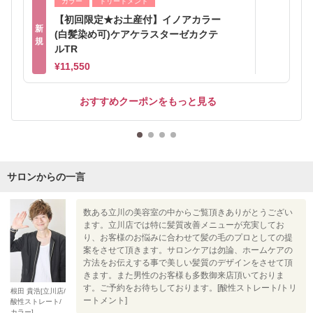
カラー
トリートメント
【初回限定★お土産付】イノアカラー
新
(白髪染め可)ケアケラスターゼカクテ
規
ルTR
¥11,550
おすすめクーポンをもっと見る
サロンからの一言
数ある立川の美容室の中からご覧頂きありがとうござい
ます。立川店では特に髪質改善メニューが充実してお
り、お客様のお悩みに合わせて髪の毛のプロとしての提
案をさせて頂きます。サロンケアは勿論、ホームケアの
方法をお伝えする事で美しい髪質のデザインをさせて頂
きます。また男性のお客様も多数御来店頂いておりま
す。ご予約をお待ちしております。[酸性ストレート/トリ
根田 貴浩[立川店/
ートメント]
酸性ストレート/
カラー]