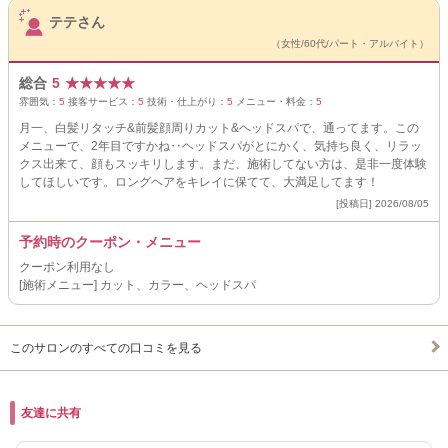
サロンPick Up
テテさん
（女性/60代/パート・アルバイト）
総合
5
★
★
★
★
★
雰囲気：
5
接客サービス：
5
技術・仕上がり：
5
メニュー・料金：
5
月一、白髪リタッチ&前髪顔周りカット&ヘッドスパで、通ってます。この
メニューで、2年目ですかね‥ヘッドスパがとにかく、気持ち良く、リラッ
クス出来て、顔もスッキリします。まだ、施術してない方は、是非一度体験
してほしいです。ロングヘアをキレイに保てて、大満足してます！
[投稿日] 2026/08/05
予約時のクーポン・メニュー
クーポン利用なし
[施術メニュー] カット、カラー、ヘッドスパ
このサロンのすべての口コミを見る
友達に共有