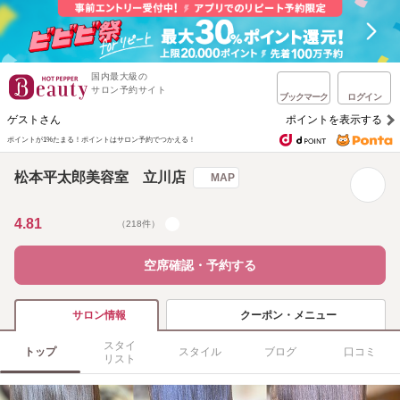
国内最大級の
サロン予約サイト
ブックマーク
ログイン
ゲストさん
ポイントを表示する
ポイントが1%たまる！
ポイントはサロン予約でつかえる！
松本平太郎美容室 立川店
MAP
4.81
（218件）
空席確認・予約する
クーポン・メニュー
サロン情報
スタイ
トップ
スタイル
ブログ
口コミ
リスト