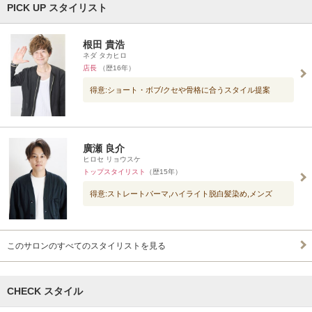
PICK UP スタイリスト
根田 貴浩
ネダ タカヒロ
店長
（歴16年）
得意:ショート・ボブ/クセや骨格に合うスタイル提案
廣瀬 良介
ヒロセ リョウスケ
トップスタイリスト
（歴15年）
得意:ストレートパーマ,ハイライト脱白髪染め,メンズ
このサロンのすべてのスタイリストを見る
CHECK スタイル