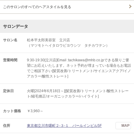
このサロンのすべてのヘアスタイルを見る
サロンデータ
サロン名
松本平太郎美容室 立川店
（マツモトヘイタロウビヨウシツ タチカワテン）
営業時間
9:30-19:30[立川店]Email :tachikawa@mhb.co.jpできる限りご要
望にお応えいたします。ネット予約が埋まっている場合もお電話
でご相談下さい[髪質改善/トリートメント/サイエンスアクア/イノ
アカラー/酸性ストレート]
定休日
火曜[2024年6月18日～][髪質改善/トリートメント/酸性ストレー
ト/縮毛矯正/オーガニックカラー/ハイライト]
カット価格
￥3,960～
住所
東京都立川市曙町２-３-１ パールインビル5F
MAP