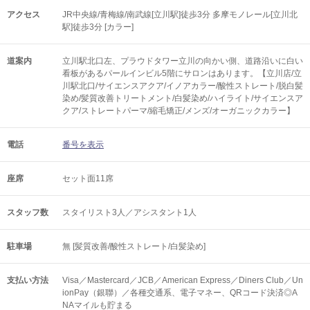
アクセス
JR中央線/青梅線/南武線[立川駅]徒歩3分 多摩モノレール[立川北
駅]徒歩3分 [カラー]
道案内
立川駅北口左、プラウドタワー立川の向かい側、道路沿いに白い
看板があるパールインビル5階にサロンはあります。【立川店/立
川駅北口/サイエンスアクア/イノアカラー/酸性ストレート/脱白髪
染め/髪質改善トリートメント/白髪染め/ハイライト/サイエンスア
クア/ストレートパーマ/縮毛矯正/メンズ/オーガニックカラー】
電話
番号を表示
座席
セット面11席
スタッフ数
スタイリスト3人／アシスタント1人
駐車場
無 [髪質改善/酸性ストレート/白髪染め]
支払い方法
Visa／Mastercard／JCB／American Express／Diners Club／Un
ionPay（銀聯）／各種交通系、電子マネー、QRコード決済◎A
NAマイルも貯まる