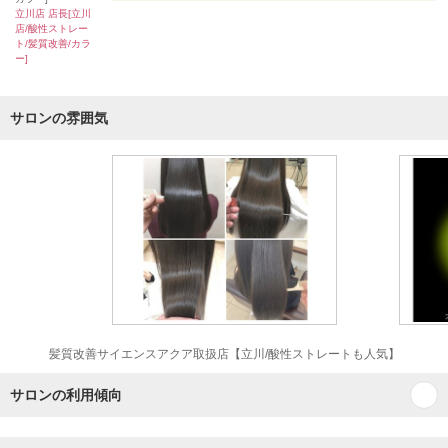
立川店 店長[立川
店/酸性ストレー
ト/髪質改善/カラ
ー]
サロンの雰囲気
髪質改善サイエンスアクア取扱店【立川/酸性ストレートも人気】
サロンの利用傾向