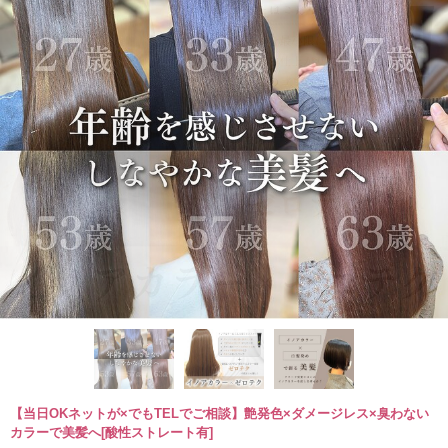
【当日OKネットが×でもTELでご相談】艶発色×ダメージレス×臭わない
カラーで美髪へ[酸性ストレート有]