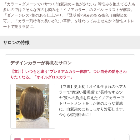
「カラー＝ダメージでパサつく/白髪染め＝色が少ない」等悩みを抱えてる人も
多いのでは？そんな方のお悩みを「イノアカラー」のスペシャリストが解決。
「ダメージレス×艶のある仕上がり」「透明感×深みのある発色（白髪染め
可）」「カラー剤特有の臭いがない革新」を味わってみませんか？酸性ストレ
ートで艶サラ髪に。
サロンの特徴
デザインカラーが得意なサロン
【立川】いつもと違う“プレミアムカラー体験”。つい自分の髪をさわ
りたくなる。「オイルグロスカラー」
【立川】史上初！オイル生まれのヘアカ
ラーで“奥深い透明感”と“長持ちするツ
ヤ”髪への負担を抑えたイノアカラーで、
トリートメントをした後のような質感
に。白髪染めにもしっかり対応します。
今なら特別料金に！