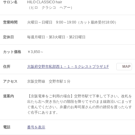
サロン名
HILO CLASSICO hair
（ヒロ クラシコ ヘアー）
営業時間
火曜日～日曜日 9:00～19:00（カット最終受付18:00）
定休日
毎週月曜日・第3火曜日・第2日曜日
カット価格
￥3,850～
住所
大阪府交野市私部西１－１－５クレストプラザ１F
MAP
アクセス
京阪交野線 交野市駅１分
道案内
【京阪電車をご利用の場合】交野市駅で下車して下さい。改札を
出たら左へ突き当たりの階段を降りてそのまま線路沿いにまっす
ぐ進んでください。弁慶のお寿司屋さんの所の踏切を渡ったらす
ぐ右手にあります。
電話
番号を表示