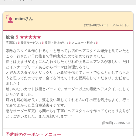
サロンPick Up
miimさん
（女性/40代/パート・アルバイト）
総合
5
★
★
★
★
★
雰囲気：
5
接客サービス：
5
技術・仕上がり：
5
メニュー・料金：
5
素敵なスタイル作られるな～と思ってお店のヘアスタイル紹介を見ていたと
ころ、行きたい日に指名で予約出来たので初めて行きました。
長さはあまり変えずにふんわりしたくびれのあるニュアンスがほしい、だけ
どインナーブリーチあるからパーマは無理だろうし…
と好みのスタイルとザックリした希望を伝えてカットでなんとかしてもらお
うと思ってたのですが、全てを叶えてくれる提案をしてくださり、お任せし
ました！
迷いのないカット技術とパーマで、オーダー以上の素敵ヘアスタイルにして
いただきました。
店内も居心地が良く、髪を洗い流してくれる方の手の圧も気持ちよく、行っ
てみてよかった美容室過去イチです。
急なオーダー変更にも関わらず丁寧にヘアスタイルを作ってくださりありが
とうございました。またお願いします^ ^
[投稿日] 2026/07/08
予約時のクーポン・メニュー