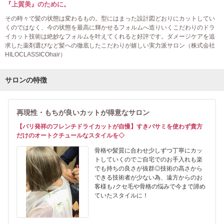
『上質美』のために。
その時々で髪の状態は変わるもの。型にはまった設計図どおりにカットしてい
くのではなく、今の状態を最高に輝かせるフォルムへ造りいくこだわりのドラ
イカット技術は絶妙なフォルムを叶えてくれると好評です。ダメージケアを追
求した薬剤選びなど髪への徹底したこだわりが嬉しい実力派サロン（株式会社
HILOCLASSICOhair）
サロンの特徴
再現性・もちが良いカットが得意なサロン
【パリ発祥のフレンチドライカットが自慢】すきバサミを使わず貴方
だけのオートクチュールなスタイルを◇
骨格や髪質に合わせ少しずつ丁寧にカッ
トしていくのでご自宅でのお手入れも楽
でも持ちの良さが抜群◎技術の高さから
できる技術者が少ない為、遠方からのお
客様も♪クセ毛や骨格の悩みで今まで諦め
ていたスタイルに！