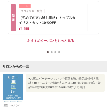
カット
スタイリスト指定
新
（初めての方お試し価格）トップスタ
規
イリストカット10％OFF
¥4,455
おすすめクーポンをもっと見る
サロンからの一言
■お席にパーテーションで半個室＆強力換気設備付き設
計！■お一人様一枚消毒済みクロス■お客様毎にお席・備
品等の除菌■検温■手指消毒■iPadによる雑誌
新型コロナウイ