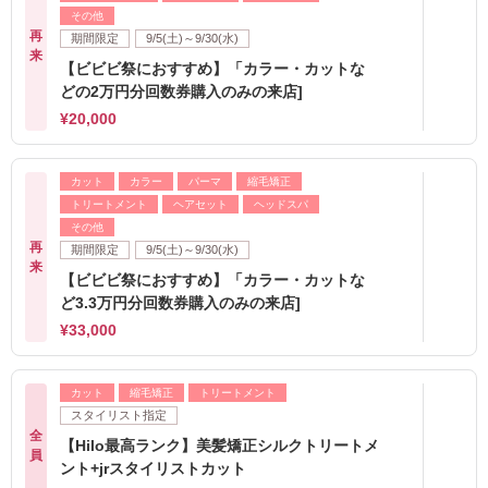
その他
再
期間限定
9/5(土)～9/30(水)
来
【ビビビ祭におすすめ】「カラー・カットな
どの2万円分回数券購入のみの来店]
¥20,000
カット
カラー
パーマ
縮毛矯正
トリートメント
ヘアセット
ヘッドスパ
その他
再
期間限定
9/5(土)～9/30(水)
来
【ビビビ祭におすすめ】「カラー・カットな
ど3.3万円分回数券購入のみの来店]
¥33,000
カット
縮毛矯正
トリートメント
スタイリスト指定
全
【Hilo最高ランク】美髪矯正シルクトリートメ
員
ント+jrスタイリストカット