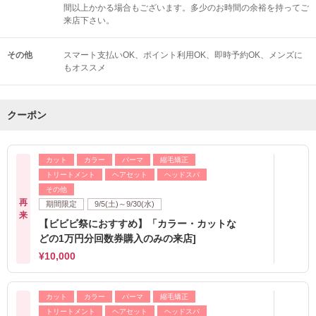
間以上かかる場合もございます。多少のお時間の余裕を持ってご
来店下さい。
その他
スマート支払いOK
ポイント利用OK
即時予約OK
メンズに
もオススメ
クーポン
カット
カラー
パーマ
縮毛矯正
トリートメント
ヘアセット
ヘッドスパ
その他
再
期間限定
9/5(土)～9/30(水)
来
【ビビビ祭におすすめ】「カラー・カットな
どの1万円分回数券購入のみの来店]
¥10,000
カット
カラー
パーマ
縮毛矯正
トリートメント
ヘアセット
ヘッドスパ