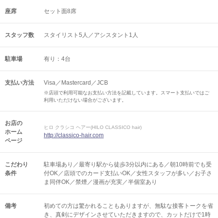
座席
セット面8席
スタッフ数
スタイリスト5人／アシスタント1人
駐車場
有り：4台
支払い方法
Visa／Mastercard／JCB
※店頭で利用可能なお支払い方法を記載しています。スマート支払いではご
利用いただけない場合がございます。
お店の
ヒロ クラシコ ヘアー(HILO CLASSICO hair)
ホーム
http://classico-hair.com
ページ
こだわり
駐車場あり／最寄り駅から徒歩3分以内にある／朝10時前でも受
条件
付OK／店頭でのカード支払いOK／女性スタッフが多い／お子さ
ま同伴OK／禁煙／漫画が充実／半個室あり
備考
初めての方は驚かれることもありますが、無駄な接客トークを省
き、真剣にデザインさせていただきますので、カットだけで1時