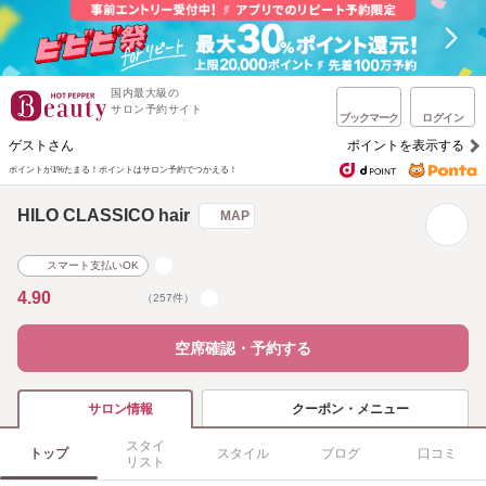
国内最大級の
サロン予約サイト
ブックマーク
ログイン
ゲストさん
ポイントを表示する
ポイントが1%たまる！
ポイントはサロン予約でつかえる！
HILO CLASSICO hair
MAP
スマート支払いOK
4.90
（257件）
空席確認・予約する
クーポン・メニュー
サロン情報
スタイ
トップ
スタイル
ブログ
口コミ
リスト