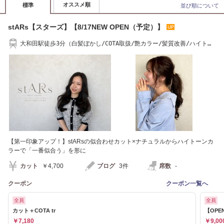
オススメ順
標準
並び順について
stARs【スターズ】【8/17NEW OPEN（予定）】
大和田駅徒歩3分（白髪ぼかし/COTA取扱/艶カラー/髪質改善/ハイトー
ン/韓国風）
【第一印象アップ！】stARsの似合わせカット×ナチュラルからハイトーンカ
ラーで「一番似合う」を形に
カット
￥4,700
ブログ
3件
席数
-
クーポン
クーポン一覧へ
全員
全員
カット＋COTA tr
【OP
￥7,180
￥9,00