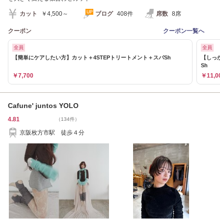
カット
￥4,500～
ブログ
408件
席数
8席
クーポン
クーポン一覧へ
全員
全員
【簡単にケアしたい方】カット＋4STEPトリートメント＋スパSh
【しっ
Sh
￥7,700
￥11,0
Cafune' juntos YOLO
4.81
（134件）
京阪枚方市駅 徒歩４分