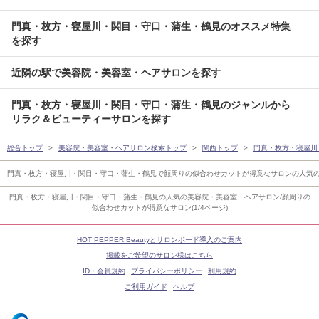
門真・枚方・寝屋川・関目・守口・蒲生・鶴見のオススメ特集
を探す
近隣の駅で美容院・美容室・ヘアサロンを探す
門真・枚方・寝屋川・関目・守口・蒲生・鶴見のジャンルから
リラク＆ビューティーサロンを探す
総合トップ
美容院・美容室・ヘアサロン検索トップ
関西トップ
門真・枚方・寝屋川
門真・枚方・寝屋川・関目・守口・蒲生・鶴見で顔周りの似合わせカットが得意なサロンの人気
門真・枚方・寝屋川・関目・守口・蒲生・鶴見の人気の美容院・美容室・ヘアサロン/顔周りの
似合わせカットが得意なサロン(1/4ページ)
HOT PEPPER Beautyとサロンボード導入のご案内
掲載をご希望のサロン様はこちら
ID・会員規約
プライバシーポリシー
利用規約
ご利用ガイド
ヘルプ