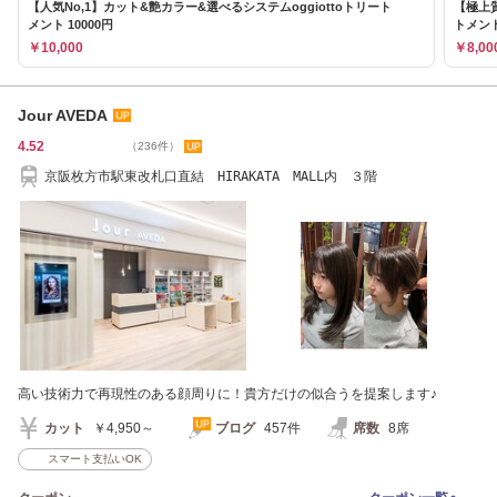
【人気No,1】カット&艶カラー&選べるシステムoggiottoトリート
【極上質
メント 10000円
トメン
￥10,000
￥8,00
Jour AVEDA
4.52
（236件）
京阪枚方市駅東改札口直結 HIRAKATA MALL内 ３階
高い技術力で再現性のある顔周りに！貴方だけの似合うを提案します♪
カット
￥4,950～
ブログ
457件
席数
8席
スマート支払いOK