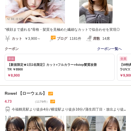
*横顔まで盛れる*骨格・髪質を見極めた繊細なカットで似合わせを実現◎
カット
￥3,900～
ブログ
1181件
席数
14席
クーポン
クーポン一覧へ
新規
全員
【新規限定★1日2名限定】カット+フルカラー+4step髪質改善
【W特典
TR ￥8900
ラUV
￥8,900
￥9,90
Rowel 【ローウェル】
4.73
（1179件）
今福鶴見駅より徒歩4分/横堤駅より徒歩10分/蒲生四丁目・放出より徒
歩15分