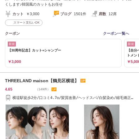
くします♪韓国風のカットもお任せ
カット
￥3,000
ブログ
1501件
席数
12席
スマート支払いOK
クーポン
クーポン一覧へ
新規
新規
【30周年記念】カット+シャンプー
【自分
トメン
￥3,000
￥5,00
THREELAND maison【鶴見区横堤】
4.65
（149件）
横堤駅徒歩2分/口コミ4.7◎/髪質改善/ヘッドスパ/白髪染め/縮毛矯正/
ショート/カット