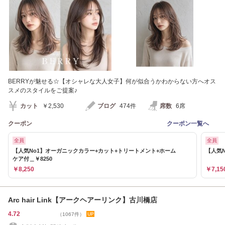
BERRYが魅せる☆【オシャレな大人女子】何が似合うかわからない方へオス
スメのスタイルをご提案♪
カット
￥2,530
ブログ
474件
席数
6席
クーポン
クーポン一覧へ
全員
全員
【人気No1】オーガニックカラー+カット+トリートメント+ホーム
【人気
ケア付＿￥8250
￥8,250
￥7,15
Arc hair Link【アークヘアーリンク】古川橋店
4.72
（1067件）