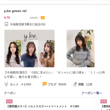
y.be green rel
4.79
（680件）
今福鶴見駅3番出口徒歩3分
【今福鶴見/蒲生】「小顔に見せたい」「オシャレに抜け感を」「くくった時
も可愛い」魅力を最大限に！
カット
￥4,950
ブログ
900件
席数
12席
クーポン
クーポン一覧へ
新規
新規
【透明感カラー】イルミナカラー+トリートメント ￥7,980
【透明