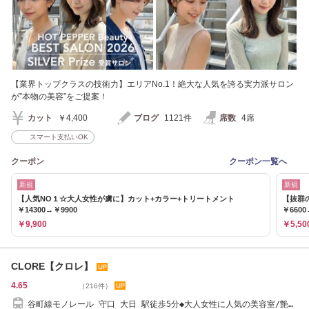
【業界トップクラスの技術力】エリアNo.1！絶大な人気を誇る実力派サロン
が”本物の美容”をご提案！
カット
￥4,400
ブログ
1121件
席数
4席
スマート支払いOK
クーポン
クーポン一覧へ
新規
新規
【人気NO１☆大人女性が虜に】カット+カラー+トリートメント
【抜群
￥14300→￥9900
￥6600
￥9,900
￥5,50
CLORE【クロレ】
4.65
（216件）
谷町線モノレール 守口 大日 駅徒歩5分◆大人女性に人気の美容室/艶カ