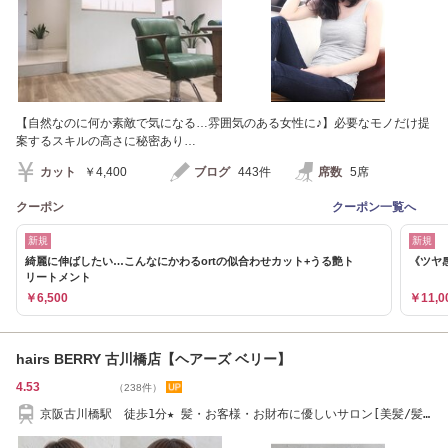
【自然なのに何か素敵で気になる…雰囲気のある女性に♪】必要なモノだけ提
案するスキルの高さに秘密あり…
カット
￥4,400
ブログ
443件
席数
5席
クーポン
クーポン一覧へ
新規
新規
綺麗に伸ばしたい…こんなにかわるortの似合わせカット+うる艶ト
《ツヤ
リートメント
￥6,500
￥11,0
hairs BERRY 古川橋店【ヘアーズ ベリー】
4.53
（238件）
京阪古川橋駅 徒歩1分★ 髪・お客様・お財布に優しいサロン[美髪/髪
質改善/ウルトワ]