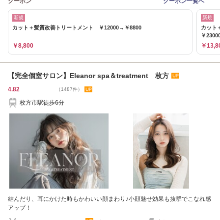
クーポン
クーポン一覧へ
新規
新規
カット＋髪質改善トリートメント ￥12000→￥8800
カット
￥2300
￥8,800
￥13,8
【完全個室サロン】Eleanor spa＆treatment 枚方
4.82
（1487件）
枚方市駅徒歩6分
結んだり、耳にかけた時もかわいい顔まわり♪小顔魅せ効果も抜群でこなれ感
アップ！