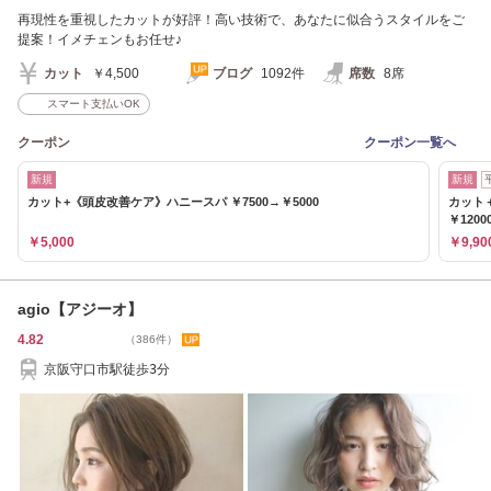
再現性を重視したカットが好評！高い技術で、あなたに似合うスタイルをご
提案！イメチェンもお任せ♪
カット
￥4,500
ブログ
1092件
席数
8席
スマート支払いOK
クーポン
クーポン一覧へ
新規
新規
カット+《頭皮改善ケア》ハニースパ ￥7500→￥5000
カット＋透
￥1200
￥5,000
￥9,90
agio【アジーオ】
4.82
（386件）
京阪守口市駅徒歩3分