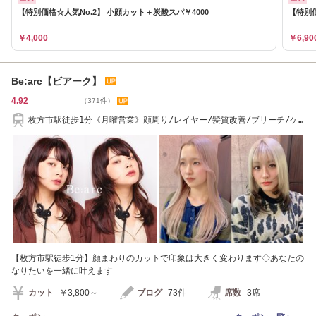
【特別価格☆人気No.2】 小顔カット＋炭酸スパ￥4000
【特別価
￥4,000
￥6,90
Be:arc【ビアーク】
4.92
（371件）
枚方市駅徒歩1分《月曜営業》顔周り/レイヤー/髪質改善/ブリーチ/ケ
アプロ/超音波
【枚方市駅徒歩1分】顔まわりのカットで印象は大きく変わります◇あなたの
なりたいを一緒に叶えます
カット
￥3,800～
ブログ
73件
席数
3席