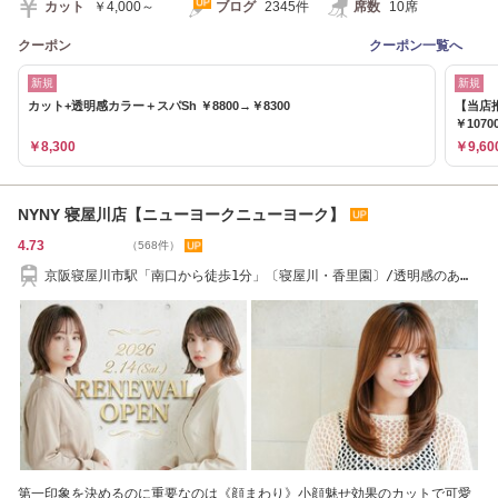
カット
￥4,000～
ブログ
2345件
席数
10席
クーポン
クーポン一覧へ
新規
新規
カット+透明感カラー＋スパSh ￥8800→￥8300
【当店
￥1070
￥8,300
￥9,60
NYNY 寝屋川店【ニューヨークニューヨーク】
4.73
（568件）
京阪寝屋川市駅「南口から徒歩1分」〔寝屋川・香里園〕/透明感のある
カラーが得意
第一印象を決めるのに重要なのは《顔まわり》小顔魅せ効果のカットで可愛