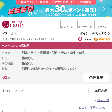
レディース
ブックマーク
ログイン
ゲストさん
ポイントを表示する
ポイントが1%たまる！
ポイントはサロン予約でつかえる！
ヘアサロンの検索結果
門真・枚方・寝屋川・関目・守口・蒲生・鶴見
エリア
指定なし
日付
指定なし
来店時刻
顔周りの似合わせカットが得意なサロン
特集
61
条件変更
件
すべて
メンズ
地図表示
求人一覧
口コミ・平均点について