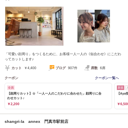
ラー/白髪ぼかし
「可愛い顔周り」をつくるために、お客様一人一人の《似合わせ》にこだわ
ってカットします♪
カット
￥4,400
ブログ
907件
席数
6席
クーポン
クーポン一覧へ
全員
新規
【顔周りカット】☆「一人一人のこだわりに合わせた」顔周りに合
【Ay
わせカット♪
￥2,200
￥6,50
shangri-la annex 門真市駅前店