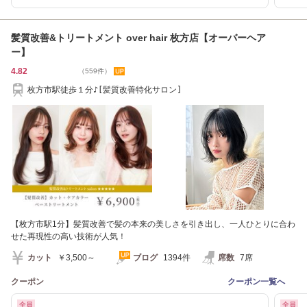
髪質改善&トリートメント over hair 枚方店【オーバーヘア
ー】
4.82
（559件）
枚方市駅徒歩１分♪[髪質改善特化サロン]
【枚方市駅1分】髪質改善で髪の本来の美しさを引き出し、一人ひとりに合わ
せた再現性の高い技術が人気！
カット
￥3,500～
ブログ
1394件
席数
7席
クーポン
クーポン一覧へ
全員
全員