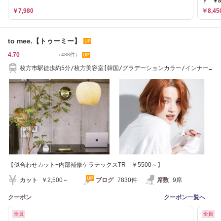
ト ￥8
￥7,980
￥8,45
to mee.【トゥーミー】
4.70
（488件）
枚方市駅徒歩約5分/枚方美容室[韓国/グラデーションカラー/インナー
カラー/髪質改善]
【似合わせカット+内部補修ケラテックスTR ￥5500～】
カット
￥2,500～
ブログ
7830件
席数
9席
クーポン
クーポン一覧へ
全員
全員