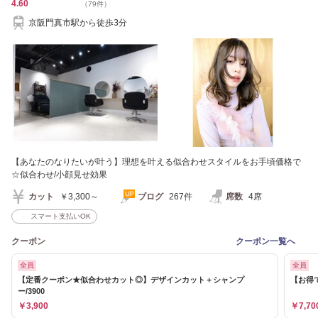
4.60
（79件）
京阪門真市駅から徒歩3分
【あなたのなりたいが叶う】理想を叶える似合わせスタイルをお手頃価格で
☆似合わせ/小顔見せ効果
カット
￥3,300～
ブログ
267件
席数
4席
スマート支払いOK
クーポン
クーポン一覧へ
全員
全員
【定番クーポン★似合わせカット◎】デザインカット＋シャンプ
【お得で
ー/3900
￥3,900
￥7,70