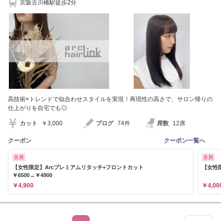
京阪古川橋駅徒歩2分
高技術×トレンドで似合わせスタイルを実現！再現性の高さで、サロン帰りの
仕上がりを自宅でも◎
カット
￥3,000
ブログ
74件
席数
12席
クーポン
クーポン一覧へ
全員
全員
【女性限定】Arcプレミアムリタッチ+フロントカット
【女性限
￥6500→￥4900
￥4,900
￥4,00