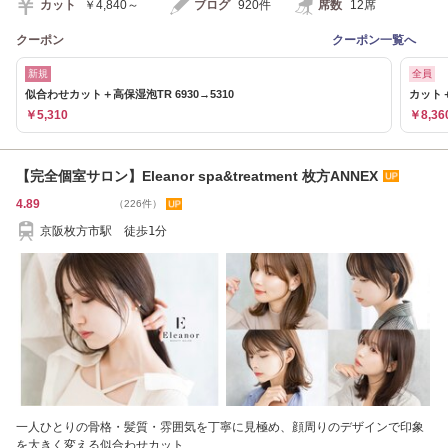
カット
￥4,840～
ブログ
920件
席数
12席
クーポン
クーポン一覧へ
新規
全員
似合わせカット＋高保湿泡TR 6930→5310
カット＋
￥5,310
￥8,36
【完全個室サロン】Eleanor spa&treatment 枚方ANNEX
4.89
（226件）
京阪枚方市駅 徒歩1分
一人ひとりの骨格・髪質・雰囲気を丁寧に見極め、顔周りのデザインで印象
を大きく変える似合わせカット