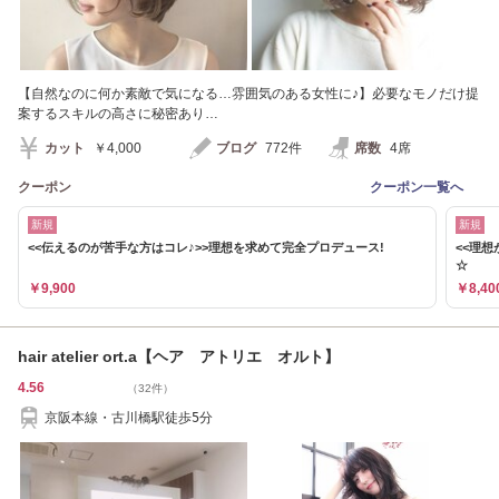
【自然なのに何か素敵で気になる…雰囲気のある女性に♪】必要なモノだけ提
案するスキルの高さに秘密あり…
カット
￥4,000
ブログ
772件
席数
4席
クーポン
クーポン一覧へ
新規
新規
<<伝えるのが苦手な方はコレ♪>>理想を求めて完全プロデュース!
<<理
☆
￥9,900
￥8,40
hair atelier ort.a【ヘア アトリエ オルト】
4.56
（32件）
京阪本線・古川橋駅徒歩5分