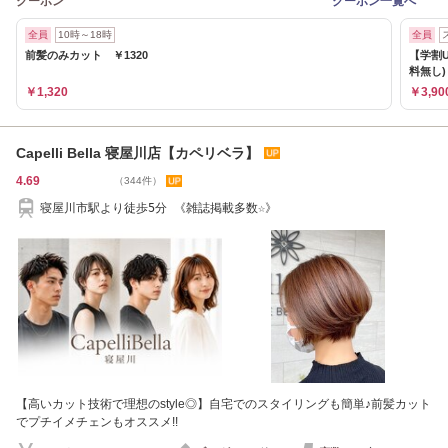
クーポン
クーポン一覧へ
全員
10時～18時
全員
前髪のみカット ￥1320
【学割U
料無し)
￥1,320
￥3,90
Capelli Bella 寝屋川店【カペリベラ】
4.69
（344件）
寝屋川市駅より徒歩5分 《雑誌掲載多数☆》
【高いカット技術で理想のstyle◎】自宅でのスタイリングも簡単♪前髪カット
でプチイメチェンもオススメ!!