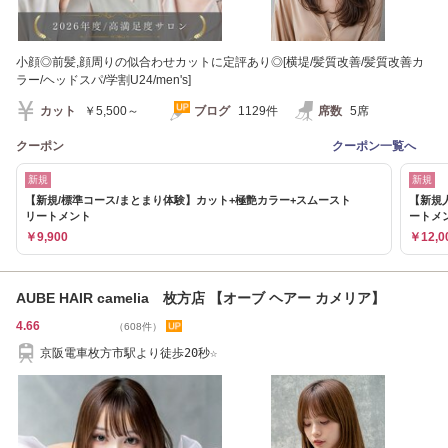
小顔◎前髪,顔周りの似合わせカットに定評あり◎[横堤/髪質改善/髪質改善カ
ラー/ヘッドスパ/学割U24/men's]
カット
￥5,500～
ブログ
1129件
席数
5席
クーポン
クーポン一覧へ
新規
新規
【新規/標準コース/まとまり体験】カット+極艶カラー+スムースト
【新規
リートメント
ートメ
￥9,900
￥12,0
AUBE HAIR camelia 枚方店 【オーブ ヘアー カメリア】
4.66
（608件）
京阪電車枚方市駅より徒歩20秒☆