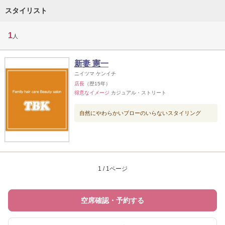
スタイリスト
1
人
新妻 憲一
ニイツマ ケンイチ
店長
（歴15年）
得意なイメージ
カジュアル・ストリート
自然にやわらかいブローのいらないスタイリング
1 / 1ページ
空席確認・予約する