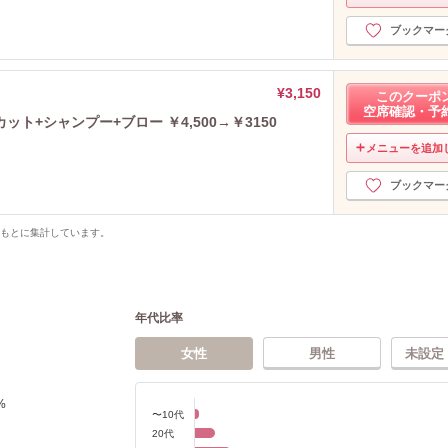
ブックマー
¥3,150
このクーポ
空席確認・予
+シャンプー+ブロー ￥4,500→￥3150
メニューを追加
ブックマー
をもとに集計しています。
年代比率
女性
男性
未設定
%
〜10代
20代