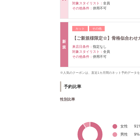
対象スタイリスト：
全員
その他条件：
併用不可
カット
その他
【ご新規様限定☆】骨格似合わせカット
新
来店日条件：
指定なし
規
対象スタイリスト：
全員
その他条件：
併用不可
※人気のクーポンは、直近1カ月間のネット予約データ
予約比率
性別比率
女性
91
男性
9
%