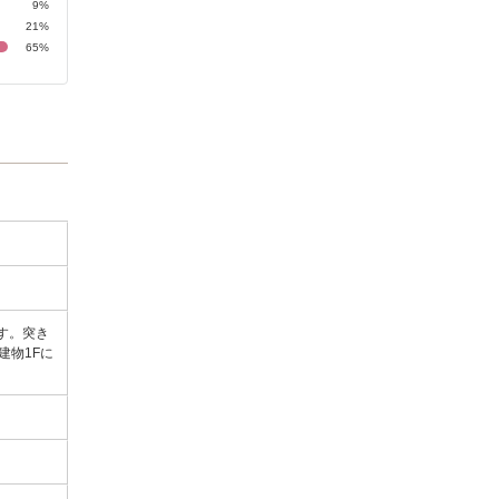
9%
21%
65%
す。突き
建物1Fに