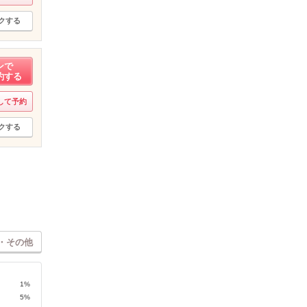
クする
ンで
約する
して予約
クする
・その他
1%
5%