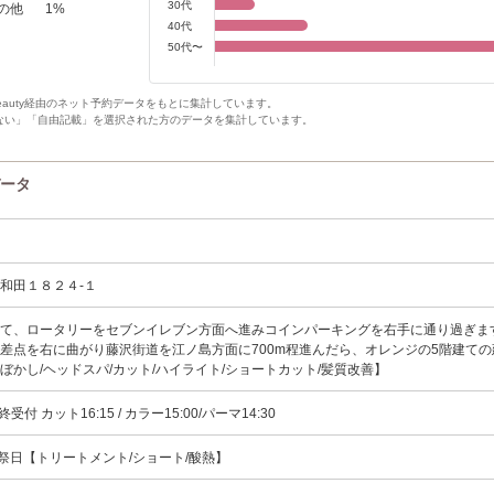
30代
の他
1
%
40代
50代〜
Beauty経由のネット予約データをもとに集計しています。
ない」「自由記載」を選択された方のデータを集計しています。
データ
和田１８２４-１
出て、ロータリーをセブンイレブン方面へ進みコインパーキングを右手に通り過ぎま
差点を右に曲がり藤沢街道を江ノ島方面に700m程進んだら、オレンジの5階建ての
ぼかし/ヘッドスパ/カット/ハイライト/ショートカット/髪質改善】
最終受付 カット16:15 / カラー15:00/パーマ14:30
日祭日【トリートメント/ショート/酸熱】