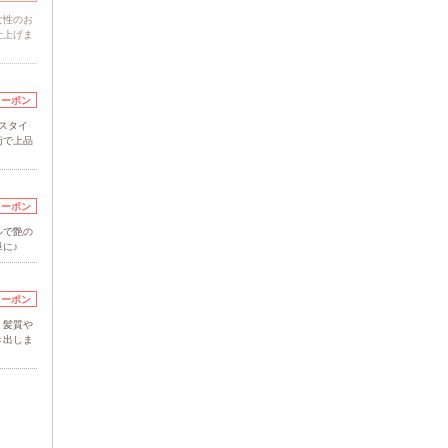
女性のお
仕上げま
クーポン
スタイ
術で上品
クーポン
ルで艶の
に♪
クーポン
！髪質や
き出しま