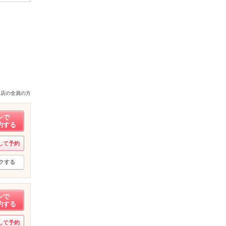
来店の全員の方
ンで
約する
して予約
クする
ンで
約する
して予約