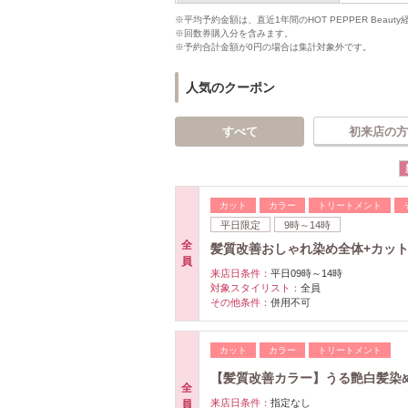
※平均予約金額は、直近1年間のHOT PEPPER Bea
※回数券購入分を含みます。
※予約合計金額が0円の場合は集計対象外です。
人気のクーポン
すべて
初来店の方
カット
カラー
トリートメント
平日限定
9時～14時
全
髪質改善おしゃれ染め全体+カット￥1
員
来店日条件：
平日09時～14時
対象スタイリスト：
全員
その他条件：
併用不可
カット
カラー
トリートメント
【髪質改善カラー】うる艶白髪染め全
全
来店日条件：
指定なし
員