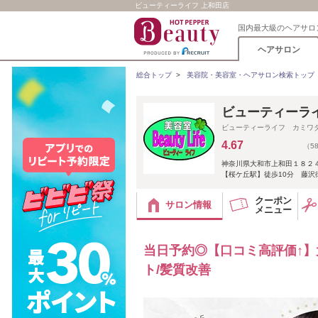
ビューティーライフ 上和田店
国内最大級のヘアサロ
ヘアサロン
総合トップ
>
美容院・美容室・ヘアサロン検索トップ
ビューティーラ
ビューティーライフ カミワ
4.67
（5
神奈川県大和市上和田１８２４
【桜ケ丘駅】徒歩10分 藤沢
クーポン
サロン情報
メニュー
当日予約◎【口コミ高評価↑】
ト/髪質改善