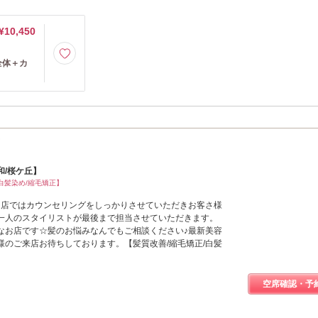
¥10,450
全体＋カ
和/桜ケ丘】
白髪染め/縮毛矯正】
当店ではカウンセリングをしっかりさせていただきお客さ様
一人のスタイリストが最後まで担当させていただきます。
なお店です☆髪のお悩みなんでもご相談ください♪最新美容
様のご来店お待ちしております。【髪質改善/縮毛矯正/白髪
空席確認・予