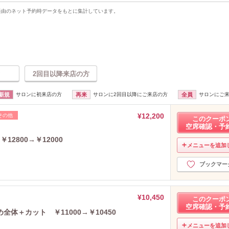
uty経由のネット予約時データをもとに集計しています。
2回目以降来店の方
新規
サロンに初来店の方
再来
サロンに2回目以降にご来店の方
全員
サロンにご
¥12,200
その他
このクーポ
空席確認・予
2800→￥12000
メニューを追加
ブックマー
¥10,450
このクーポ
空席確認・予
体＋カット ￥11000→￥10450
メニューを追加