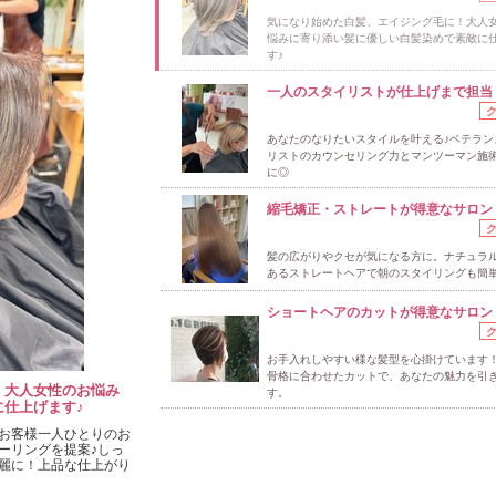
気になり始めた白髪、エイジング毛に！大人
悩みに寄り添い髪に優しい白髪染めで素敵に
す♪
一人のスタイリストが仕上げまで担当
あなたのなりたいスタイルを叶える♪ベテラン
リストのカウンセリング力とマンツーマン施
に◎
縮毛矯正・ストレートが得意なサロン
髪の広がりやクセが気になる方に。ナチュラ
あるストレートヘアで朝のスタイリングも簡単
ショートヘアのカットが得意なサロン
お手入れしやすい様な髪型を心掛けています
骨格に合わせたカットで、あなたの魅力を引
！大人女性のお悩み
す。
仕上げます♪
お客様一人ひとりのお
ーリングを提案♪しっ
麗に！上品な仕上がり