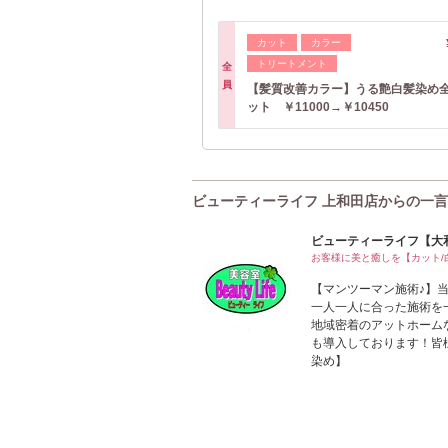
カット
カラー
トリートメント
全
員
【髪質改善カラー】うる艶白髪染め
ット ￥11000→￥10450
ビューティーライフ 上和田店からの一言
ビューティーライフ【大
お客様に美と癒しを【カット/
【マンツーマン施術♪】
一人一人に合った施術を
地域密着のアットホーム
も導入しております！皆
染め】