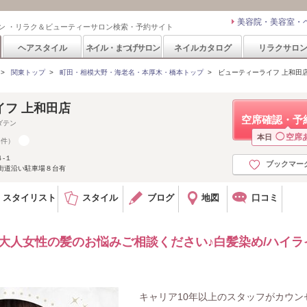
美容院・美容室・
ン ・リラク＆ビューティーサロン検索・予約サイト
ヘアスタイル
ネイル・まつげサロン
ネイルカタログ
リラクサロ
>
関東トップ
>
町田・相模大野・海老名・本厚木・橋本トップ
>
ビューティーライフ 上和田
イフ 上和田店
空席確認・予
ダテン
◯
空席
本日
8件）
-１
ブックマー
街道沿い駐車場８台有
スタイリスト
スタイル
ブログ
地図
口コミ
大人女性の髪のお悩みご相談ください♪白髪染め/ハイラ
キャリア10年以上のスタッフがカウン