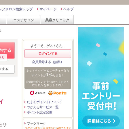
ヘアサロン検索トップ
マイページ
ヘルプ
ン
エステサロン
美容クリニック
店
ようこそ、ゲストさん。
約する
ログインする
あり
会員登録する（無料）
クする
ホットペッパービューティーなら
1%
ポイントが
たまる！
ためたポイントをつかっておとく
にサロンをネット予約！
イ
たまるポイントについて
つかえるサービス一覧
ポイント設定変更
ブックマーク
セリ
ログインすると会員情報に保存できます