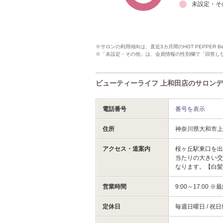
未設定・そ
※サロンの利用傾向は、直近3カ月間のHOT PEPPER 
※「未設定・その他」は、会員情報の性別欄で「回答し
ビューティーライフ 上和田店のサロン
電話番号
番号を表示
住所
神奈川県大和市上
アクセス・道案内
桜ヶ丘駅東口を
当たりの大きい交
なります。【白髪
営業時間
9:00～17:00 ※
定休日
毎週日曜日 / 祝