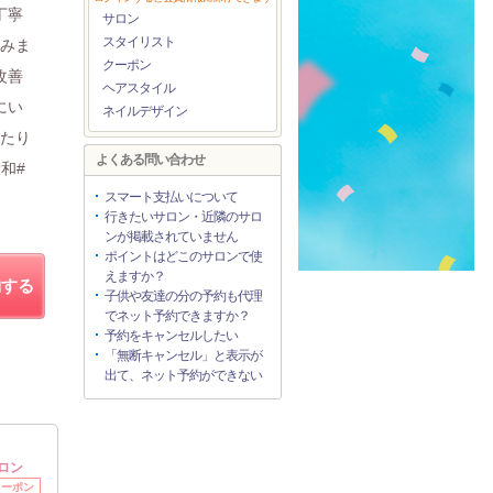
丁寧
サロン
スタイリスト
悩みま
クーポン
改善
ヘアスタイル
にい
ネイルデザイン
ったり
よくある問い合わせ
和#
スマート支払いについて
行きたいサロン・近隣のサロ
ンが掲載されていません
ポイントはどこのサロンで使
えますか？
約する
子供や友達の分の予約も代理
でネット予約できますか？
予約をキャンセルしたい
「無断キャンセル」と表示が
出て、ネット予約ができない
ロン
クーポン