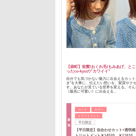
【袋町】前髪/おくれ毛/もみあげ、と
ったco-kyuの”カワイイ”
自分でも気づかない魅力に出会えるカット
き"を大事に、伝えたい想いを、髪質やク
す。あなたが見ている世界を変える。そん
《最高に可愛い》に出会える...
カット
カラー
トリートメント
新
平日限定
規
【平日限定】似合わせカット+透明感
トリートメント￥14520→￥11610