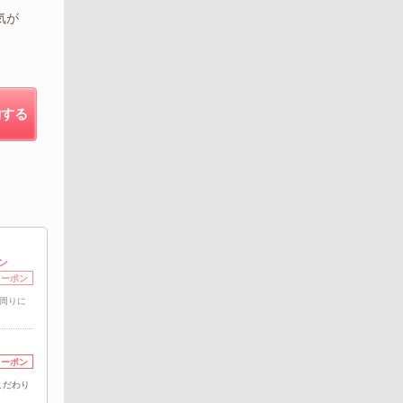
気が
約する
ン
クーポン
顔周りに
クーポン
こだわり