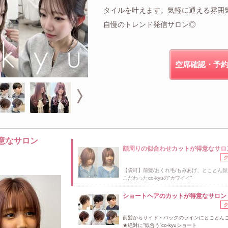
タイルを叶えます。気軽に通える雰囲
自慢のトレンド発信サロン◎
空席確認・予
意なサロン
顔周りの似合わせカットが得意なサロ
【袋町】前髪/おくれ毛/もみあげ、とことん
こだわったco-kyuの”カワイイ”
ショートヘアのカットが得意なサロン
前髪からサイド・バックのラインにとことん
★絶対に”似合う”co-kyuショート