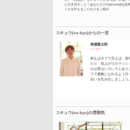
に引き出すこと！あなただけのpersonalな
イルを叶えるこだわりをご紹介
コキュウ(co-kyu)からの一言
馬場賢太郎
リーダー
例えばボブで言えば、皆
たり、前上がりのマッシ
かは実はいろいろとありま
フで素敵になれるよう日々
合いを生み出しましょう
コキュウ(co-kyu)の雰囲気