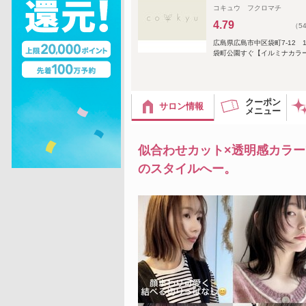
コキュウ フクロマチ
4.79
（5
広島県広島市中区袋町7-12 
袋町公園すぐ【イルミナカラー
クーポン
サロン情報
メニュー
似合わせカット×透明感カラ
のスタイルへー。