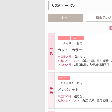
人気のクーポン
すべて
初来店の方
カット
カラー
スタイリスト指定
全
カット＋カラー
員
来店日条件：
指定なし
対象スタイリスト：
白江 伊織、三宅 奈緒、
その他条件：
2回目以降の方/他券併用不可
カット
スタイリスト指定
再
メンズカット
来
来店日条件：
指定なし
対象スタイリスト：
白江 伊織、三宅 奈緒、