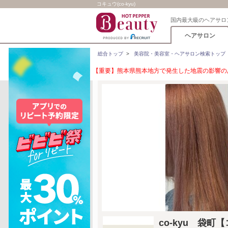
コキュウ(co-kyu)
国内最大級のヘアサロ
ヘアサロン
総合トップ
>
美容院・美容室・ヘアサロン検索トップ
【重要】熊本県熊本地方で発生した地震の影響のあ
co-kyu 袋町