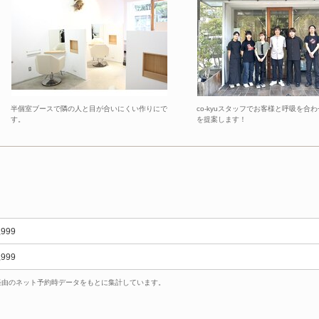
半個室ブースで隣の人と目が合いにくい作りにで
co-kyuスタッフでお客様と呼吸を合
す。
を提案します！
,999
,999
uty経由のネット予約時データをもとに集計しています。