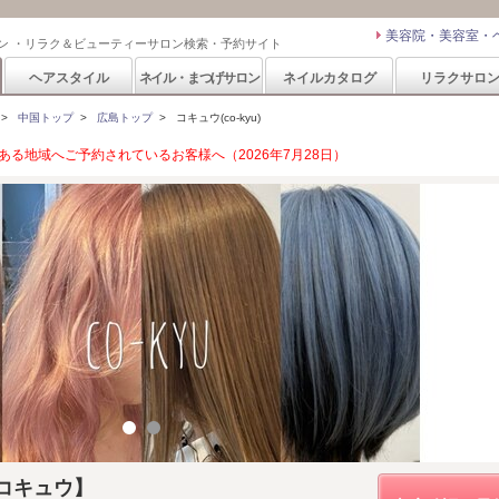
美容院・美容室・
ン ・リラク＆ビューティーサロン検索・予約サイト
ヘアスタイル
ネイル・まつげサロン
ネイルカタログ
リラクサロ
>
中国トップ
>
広島トップ
>
コキュウ(co-kyu)
る地域へご予約されているお客様へ（2026年7月28日）
【コキュウ】