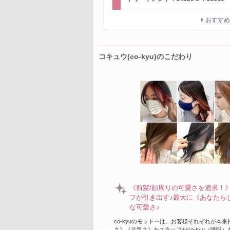
おすすめ
コキュウ(co-kyu)のこだわり
《前髪/顔周りの可愛さを追求！》c
フが引き出す♪最大に《あなたらしい》
な可愛さ♪
co-kyuのモットーは、お客様それぞれが本
さ》《元気さ》をスタッフがco-kyu（呼吸