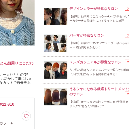
デザインカラーが得意なサロン
【袋町】顔周りにこだわるco-kyuの”似合わせ
ーカラー★白髪ぼかしハイライトも大好評
パーマが得意なサロン
【袋町】前髪パーマ/エアウェーブ、やわらかco
ーマで顔周りをかわいく
メンズカジュアルが得意なサロン
ことん顔周りにこだわ
作り込み過ぎないメンズパーマで柔らか好印
。一人ひとりの"好
イルに◎朝のセットも簡単にキマる！
セも活かして形にしま
なカットで自分史上
うるツヤになれる厳選トリートメント
のサロン
【袋町】オージュア体験クーポン有♪半個室カ
¥11,610
リングで”あなた”専用ケア”
カラー＋