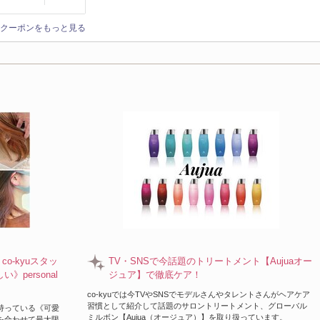
クーポンをもっと見る
o-kyuスタッ
TV・SNSで今話題のトリートメント【Aujuaオー
personal
ジュア】で徹底ケア！
co-kyuでは今TVやSNSでモデルさんやタレントさんがヘアケア
習慣として紹介して話題のサロントリートメント、グローバル
来持っている《可愛
ミルボン【Aujua（オージュア）】を取り扱っています。
）を合わせて最大限