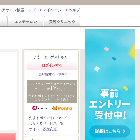
ヘアサロン検索トップ
マイページ
ヘルプ
ン
エステサロン
美容クリニック
ようこそ、ゲストさん。
ログインする
会員登録する（無料）
ホットペッパービューティーなら
1%
ポイントが
たまる！
ためたポイントをつかっておとく
にサロンをネット予約！
たまるポイントについて
つかえるサービス一覧
ポイント設定変更