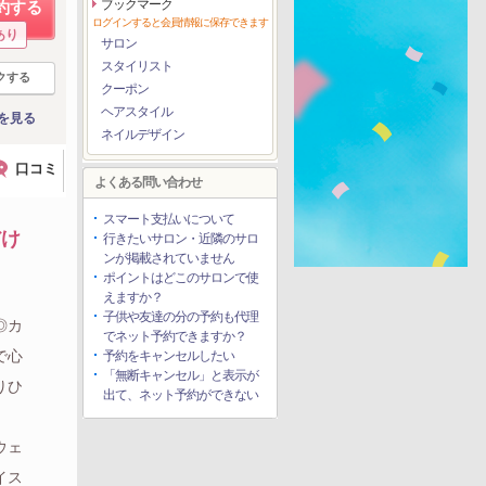
ブックマーク
約する
ログインすると会員情報に保存できます
あり
サロン
スタイリスト
クする
クーポン
ヘアスタイル
を見る
ネイルデザイン
口コミ
よくある問い合わせ
スマート支払いについて
だけ
行きたいサロン・近隣のサロ
ンが掲載されていません
ポイントはどこのサロンで使
えますか？
子供や友達の分の予約も代理
◎カ
でネット予約できますか？
で心
予約をキャンセルしたい
「無断キャンセル」と表示が
りひ
出て、ネット予約ができない
ウェ
イス