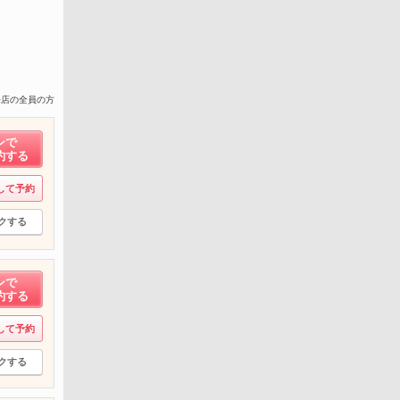
来店の全員の方
ンで
約する
して予約
クする
ンで
約する
して予約
クする