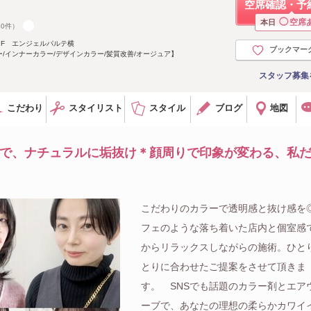
空席確認・予
◯
空席
本日
40件）
1F エンジェルパルテ横
ブックマー
/インナーカラー/デザインカラー/髪質改善/オージュア】
スタッフ募集
こだわり
スタイリスト
スタイル
ブログ
地図
ーで、ナチュラルに垢抜け＊顔周りで印象が変わる、私
こだわりのカラーで透明感と抜け感を
フェのような落ち着いた店内と個室感
からリラックスしながらの施術。ひと
とりに合わせたご提案をさせて頂きま
す。 SNSでも話題のカラー剤とエア
ーブで、あなたの理想の柔らかカワイ