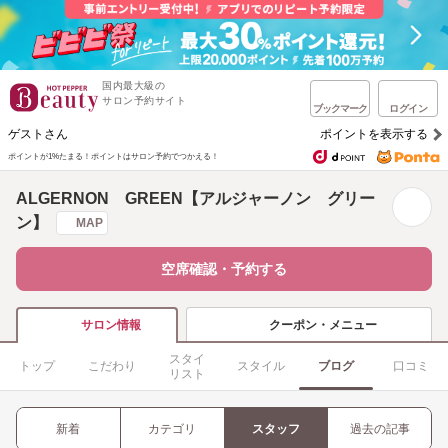
国内最大級の
サロン予約サイト
ブックマーク
ログイン
ゲストさん
ポイントを表示する
ポイントが1%たまる！
ポイントはサロン予約でつかえる！
ALGERNON GREEN【アルジャーノン グリー
ン】
MAP
空席確認・予約する
クーポン・メニュー
サロン情報
スタイ
トップ
こだわり
スタイル
ブログ
口コミ
リスト
新着
カテゴリ
スタッフ
過去の記事