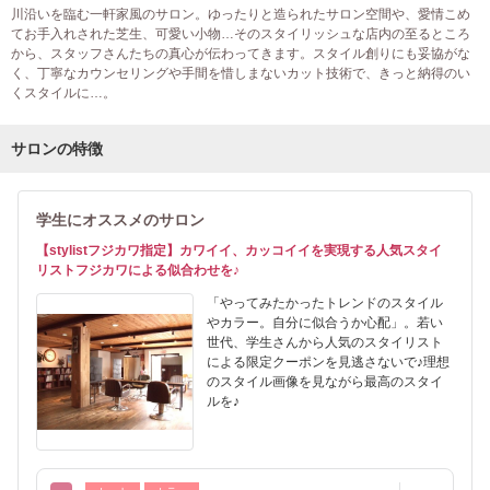
川沿いを臨む一軒家風のサロン。ゆったりと造られたサロン空間や、愛情こめ
てお手入れされた芝生、可愛い小物…そのスタイリッシュな店内の至るところ
から、スタッフさんたちの真心が伝わってきます。スタイル創りにも妥協がな
く、丁寧なカウンセリングや手間を惜しまないカット技術で、きっと納得のい
くスタイルに…。
サロンの特徴
学生にオススメのサロン
【stylistフジカワ指定】カワイイ、カッコイイを実現する人気スタイ
リストフジカワによる似合わせを♪
「やってみたかったトレンドのスタイル
やカラー。自分に似合うか心配」。若い
世代、学生さんから人気のスタイリスト
による限定クーポンを見逃さないで♪理想
のスタイル画像を見ながら最高のスタイ
ルを♪