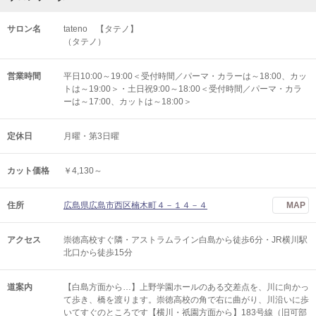
サロン名
tateno 【タテノ】
（タテノ）
営業時間
平日10:00～19:00＜受付時間／パーマ・カラーは～18:00、カッ
トは～19:00＞・土日祝9:00～18:00＜受付時間／パーマ・カラ
ーは～17:00、カットは～18:00＞
定休日
月曜・第3日曜
カット価格
￥4,130～
住所
広島県広島市西区楠木町４－１４－４
MAP
アクセス
崇徳高校すぐ隣・アストラムライン白島から徒歩6分・JR横川駅
北口から徒歩15分
道案内
【白島方面から…】上野学園ホールのある交差点を、川に向かっ
て歩き、橋を渡ります。崇徳高校の角で右に曲がり、川沿いに歩
いてすぐのところです【横川・祇園方面から】183号線（旧可部