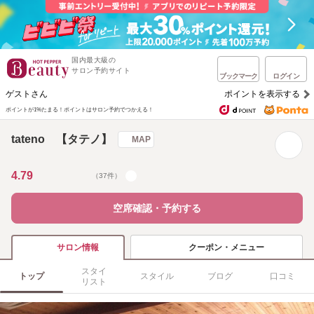
国内最大級の
サロン予約サイト
ブックマーク
ログイン
ゲストさん
ポイントを表示する
ポイントが1%たまる！
ポイントはサロン予約でつかえる！
tateno 【タテノ】
MAP
4.79
（37件）
空席確認・予約する
クーポン・メニュー
サロン情報
スタイ
トップ
スタイル
ブログ
口コミ
リスト