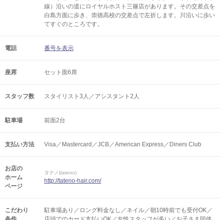
線）沿いの道にロイヤルホスト三篠店があります。その交差点を
白島方面に歩き、崇徳高校の交差点で左折します。川沿いに歩い
てすぐのところです。
電話
番号を表示
座席
セット面6席
スタッフ数
スタイリスト3人／アシスタント2人
駐車場
前面2台
支払い方法
Visa／Mastercard／JCB／American Express／Diners Club
お店の
タテノ(tateno)
ホーム
http://tateno-hair.com/
ページ
こだわり
駐車場あり／ロング料金なし／ネイル／朝10時前でも受付OK／
条件
店頭でのカード支払いOK／女性スタッフが多い／お子さま同伴