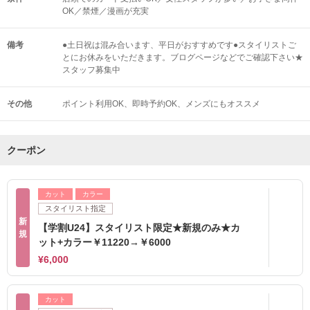
OK／禁煙／漫画が充実
備考
●土日祝は混み合います、平日がおすすめです●スタイリストご
とにお休みをいただきます。ブログページなどでご確認下さい★
スタッフ募集中
その他
ポイント利用OK
即時予約OK
メンズにもオススメ
クーポン
カット
カラー
スタイリスト指定
新
【学割U24】スタイリスト限定★新規のみ★カ
規
ット+カラー￥11220→￥6000
¥6,000
カット