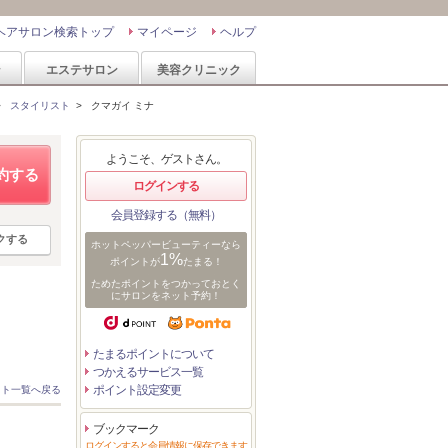
ヘアサロン検索トップ
マイページ
ヘルプ
ン
エステサロン
美容クリニック
>
スタイリスト
>
クマガイ ミナ
ようこそ、ゲストさん。
約する
ログインする
会員登録する（無料）
クする
ホットペッパービューティーなら
1%
ポイントが
たまる！
ためたポイントをつかっておとく
にサロンをネット予約！
たまるポイントについて
つかえるサービス一覧
ポイント設定変更
スト一覧へ戻る
ブックマーク
ログインすると会員情報に保存できます