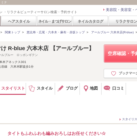
 ミナ
美容院・美容室・
ン ・リラク＆ビューティーサロン検索・予約サイト
ヘアスタイル
ネイル・まつげサロン
ネイルカタログ
リラクサロ
>
関東トップ
>
恵比寿・広尾・六本木・麻布・赤坂トップ
>
アールブルー 六本木店(R-blue)
 R-blue 六本木店 【アールブルー】
空席確認・予
ールブルー ロッポンギテン
六本木アネックス301
比谷線 六本木駅徒歩1分
ブックマー
スタイリスト
スタイル
ブログ
地図
口コミ
スタイリ
タイトもふわふわも編みおろしはお任せください☆