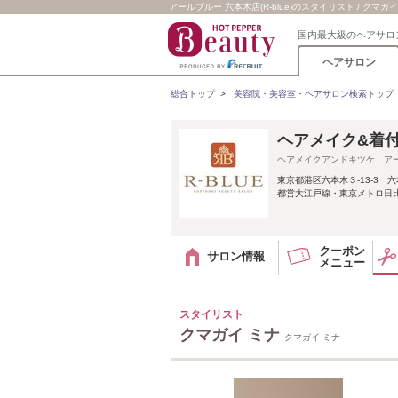
アールブルー 六本木店(R-blue)のスタイリスト / クマガイ
国内最大級のヘアサロ
ヘアサロン
総合トップ
>
美容院・美容室・ヘアサロン検索トップ
ヘアメイク&着付け
ヘアメイクアンドキツケ ア
東京都港区六本木３‐13‐3 
都営大江戸線・東京メトロ日
クーポン
サロン情報
メニュー
スタイリスト
クマガイ ミナ
クマガイ ミナ