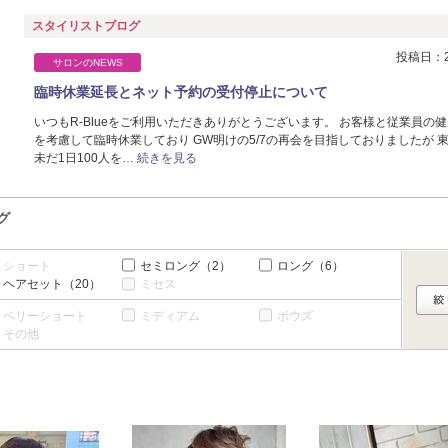
スタイリストブログ
投稿日：20
サロンのNEWS
臨時休業延長とネット予約の受付停止について
いつもR-Blueをご利用いただきありがとうございます。 お客様と従業員の
を考慮して臨時休業しており GW明けの5/7の再会を目指しておりましたが 
未だ1日100人を…
続きを見る
グ
ショート
セミロング
（2）
ロング
（6）
ヘアセット
（20）
ミセス
ベリーショート
ミディアム
ボウズ
その他