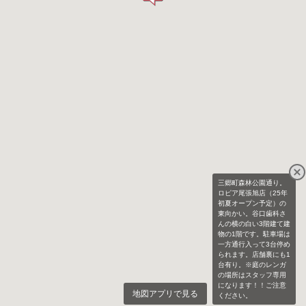
三郷町森林公園通り。
ロピア尾張旭店（25年
初夏オープン予定）の
東向かい。谷口歯科さ
んの横の白い3階建て建
物の1階です。駐車場は
一方通行入って3台停め
られます。店舗裏にも1
台有り。※庭のレンガ
の場所はスタッフ専用
になります！！ご注意
地図アプリで見る
ください。