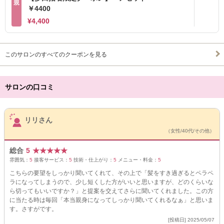
規
￥4400
¥4,400
このサロンのすべてのクーポンを見る
サロンの口コミ
サロンPick Up
リリさん
（女性/40代/その他）
総合
5
★
★
★
★
★
雰囲気：
5
接客サービス：
5
技術・仕上がり：
5
メニュー・料金：
5
こちらの要望をしっかり聞いてくれて、その上で「髪をすき過ぎるとペラペ
ラになってしまうので、少し短くした方がいいと思いますが、どのくらいな
ら切ってもいいですか？」と提案を交えてさらに聞いてくれました。この方
に当たる時は毎回「本当親身になってしっかり聞いてくれるなぁ」と思いま
す。さすがです。
[投稿日] 2025/05/07