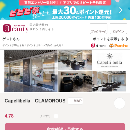
国内最大級の
サロン予約サイト
ブックマーク
ログイン
ゲストさん
ポイントを表示する
ポイントが1%たまる！
ポイントはサロン予約でつかえる！
Capellibella GLAMOROUS
MAP
4.78
（192件）
空席確認・予約する