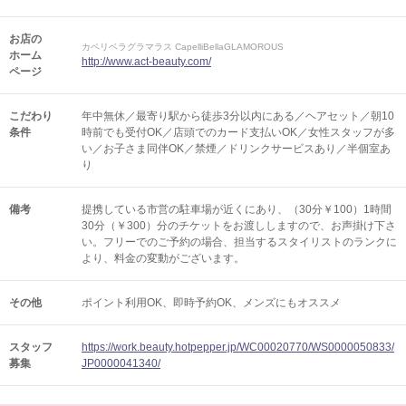
お店の
カペリベラグラマラス CapelliBellaGLAMOROUS
ホーム
http://www.act-beauty.com/
ページ
こだわり
年中無休／最寄り駅から徒歩3分以内にある／ヘアセット／朝10
条件
時前でも受付OK／店頭でのカード支払いOK／女性スタッフが多
い／お子さま同伴OK／禁煙／ドリンクサービスあり／半個室あ
り
備考
提携している市営の駐車場が近くにあり、（30分￥100）1時間
30分（￥300）分のチケットをお渡ししますので、お声掛け下さ
い。フリーでのご予約の場合、担当するスタイリストのランクに
より、料金の変動がございます。
その他
ポイント利用OK
即時予約OK
メンズにもオススメ
スタッフ
https://work.beauty.hotpepper.jp/WC00020770/WS0000050833/
募集
JP0000041340/