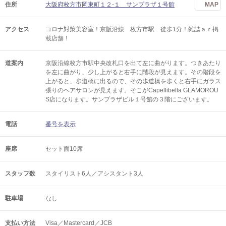
住所
大阪府枚方市岡東町１２-１ サンプラザ１号館
MAP
アクセス
コロナ対策美容室！京阪沿線 枚方市駅 徒歩1分！雑誌ａｒ掲
載店舗！
道案内
京阪沿線枚方市駅中央改札口を出て左に曲がります。つきあたり
を左に曲がり、少し上がると右手に階段が見えます。その階段を
上がると、歩道橋に出るので、その歩道橋を歩くと右手にガラス
張りのヘアサロンが見えます。そこがCapellibella GLAMOROU
S店になります。サンプラザビル１号館の３階にございます。
電話
番号を表示
座席
セット面10席
スタッフ数
スタイリスト6人／アシスタント3人
駐車場
なし
支払い方法
Visa／Mastercard／JCB