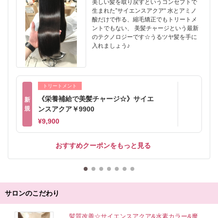
美しい髪を取り戻すというコンセプトで
生まれた”サイエンスアクア“ 水とアミノ
酸だけで作る、縮毛矯正でもトリートメ
ントでもない、 美髪チャージという最新
のテクノロジーです☆うるツヤ髪を手に
入れましょう♪
トリートメント
《栄養補給で美髪チャージ☆》サイエ
新
規
ンスアクア￥9900
¥9,900
おすすめクーポンをもっと見る
サロンのこだわり
髪質改善☆サイエンスアクア&水素カラー&魔