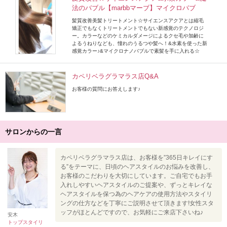
法のバブル【marbbマーブ】マイクロバブ
髪質改善美髪トリートメント☆サイエンスアクアとは縮毛
矯正でもなくトリートメントでもない新感覚のテクノロジ
ー。カラーなどのケミカルダメージによるクセ毛や加齢に
よるうねりなども、憧れのうるつや髪へ！&水素を使った新
感覚カラー♪&マイクロナノバブルで素髪を手に入れる☆
カペリベラグラマラス店Q&A
お客様の質問にお答えします♪
サロンからの一言
カペリベラグラマラス店は、お客様を”365日キレイにす
る”をテーマに、日頃のヘアスタイルのお悩みを改善し、
お客様のこだわりを大切にしています。ご自宅でもお手
入れしやすいヘアスタイルのご提案や、ずっとキレイな
ヘアスタイルを保つ為のヘアケアの使用方法やスタイリ
ングの仕方などを丁寧にご説明させて頂きます!女性スタ
ッフがほとんどですので、お気軽にご来店下さいね♪
安木
トップスタイリ