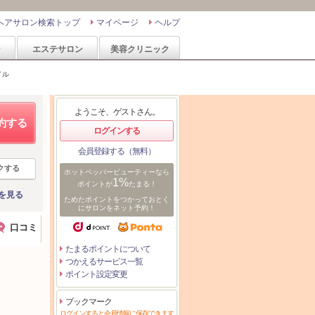
ヘアサロン検索トップ
マイページ
ヘルプ
ン
エステサロン
美容クリニック
イル
ようこそ、ゲストさん。
約する
ログインする
会員登録する（無料）
クする
ホットペッパービューティーなら
1%
ポイントが
たまる！
を見る
ためたポイントをつかっておとく
にサロンをネット予約！
口コミ
たまるポイントについて
つかえるサービス一覧
ポイント設定変更
ブックマーク
ログインすると会員情報に保存できます