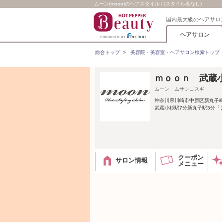
ムーン(moon)のヘアスタイル / (スタイル名なし)
国内最大級のヘアサロ
ヘアサロン
総合トップ
>
美容院・美容室・ヘアサロン検索トップ
ｍｏｏｎ 武蔵
ムーン ムサシコスギ
神奈川県川崎市中原区新丸子
武蔵小杉駅7分新丸子駅3分「
クーポン
サロン情報
メニュー