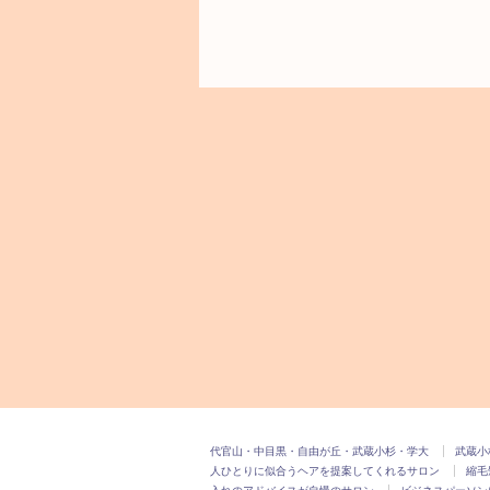
代官山・中目黒・自由が丘・武蔵小杉・学大
武蔵小
人ひとりに似合うヘアを提案してくれるサロン
縮毛