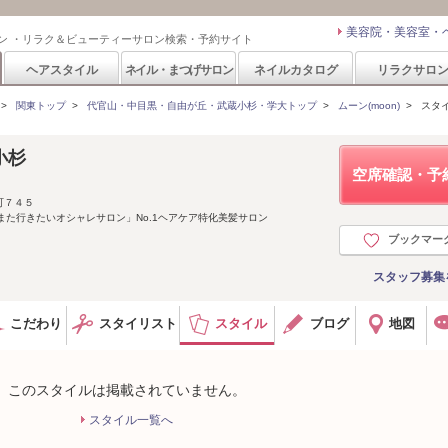
美容院・美容室・
ン ・リラク＆ビューティーサロン検索・予約サイト
ヘアスタイル
ネイル・まつげサロン
ネイルカタログ
リラクサロ
>
関東トップ
>
代官山・中目黒・自由が丘・武蔵小杉・学大トップ
>
ムーン(moon)
>
スタ
小杉
空席確認・予
町７４５
また行きたいオシャレサロン」No.1ヘアケア特化美髪サロン
ブックマー
スタッフ募集
こだわり
スタイリスト
スタイル
ブログ
地図
このスタイルは掲載されていません。
スタイル一覧へ