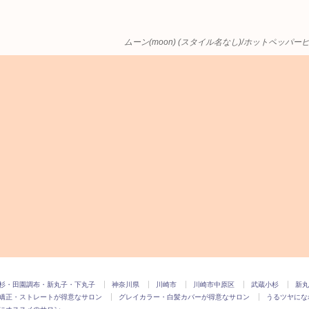
ムーン(moon) (スタイル名なし)/ホットペッパ
杉・田園調布・新丸子・下丸子
神奈川県
川崎市
川崎市中原区
武蔵小杉
新丸
矯正・ストレートが得意なサロン
グレイカラー・白髪カバーが得意なサロン
うるツヤにな