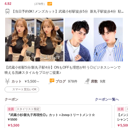
4.92
（278件）
【当日予約OK!メンズカット】武蔵小杉駅徒歩5分 新丸子駅徒歩4分 駐
車場 駐輪場あり
【武蔵小杉駅5分/新丸子駅4分】ONもOFFも理想が叶う◎ビジネスシーンで
映える洗練スタイルをプロがご提案♪
カット
￥5,500～
ブログ
978件
席数
9席
スマート支払いOK
クーポン
クーポン一覧へ
全員
スタイリスト指定
全員
『武蔵小杉/新丸子再現性◎』カット＋2stepトリートメント☆
【メン
￥5500
シャン
￥5,500
￥5,50