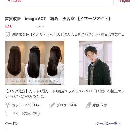
￥11,500
￥8,50
髪質改善 image ACT 綱島 美容室 【イマージアクト】
4.68
（74件）
綱島駅３分【うねり・クセ毛のお悩みも１度で解決】☆火曜日も営業中☆
白髪染めも◎
【メンズ限定】カット+眉カット+頭皮スッキリスパ7000円！癒しの極上マッ
サージスパがやみつきに♪
カット
￥4,000～
ブログ
34件
席数
7席
スマート支払いOK
クーポン
クーポン一覧へ