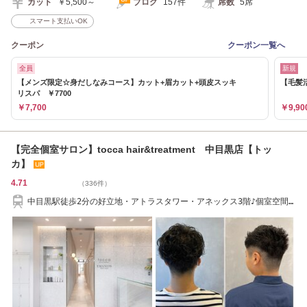
カット
￥5,500～
ブログ
157件
席数
5席
スマート支払いOK
クーポン
クーポン一覧へ
全員
新規
【メンズ限定☆身だしなみコース】カット+眉カット+頭皮スッキ
【毛髪
リスパ ￥7700
￥7,700
￥9,90
【完全個室サロン】tocca hair&treatment 中目黒店【トッ
カ】
4.71
（336件）
中目黒駅徒歩2分の好立地・アトラスタワー・アネックス3階♪個室空間
でリラックス♪