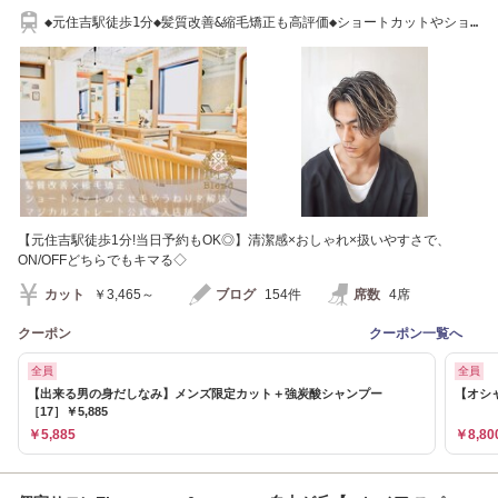
◆元住吉駅徒歩1分◆髪質改善&縮毛矯正も高評価◆ショートカットやショ
ートボブも人気
【元住吉駅徒歩1分!当日予約もOK◎】清潔感×おしゃれ×扱いやすさで、
ON/OFFどちらでもキマる◇
カット
￥3,465～
ブログ
154件
席数
4席
クーポン
クーポン一覧へ
全員
全員
【出来る男の身だしなみ】メンズ限定カット＋強炭酸シャンプー
【オシ
［17］￥5,885
￥5,885
￥8,80