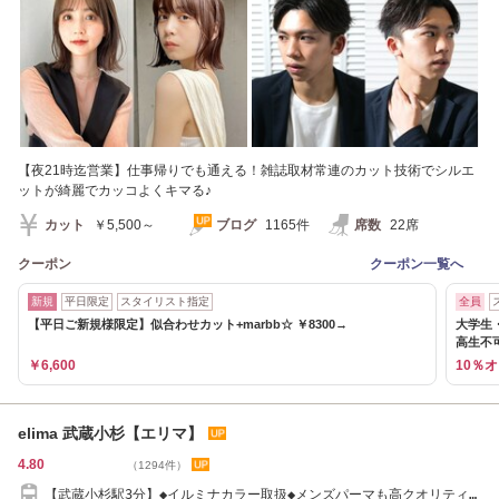
【夜21時迄営業】仕事帰りでも通える！雑誌取材常連のカット技術でシルエ
ットが綺麗でカッコよくキマる♪
カット
￥5,500～
ブログ
1165件
席数
22席
クーポン
クーポン一覧へ
新規
平日限定
スタイリスト指定
全員
【平日ご新規様限定】似合わせカット+marbb☆ ￥8300→
大学生
高生不
￥6,600
10％
elima 武蔵小杉【エリマ】
4.80
（1294件）
【武蔵小杉駅3分】◆イルミナカラー取扱◆メンズパーマも高クオリティ