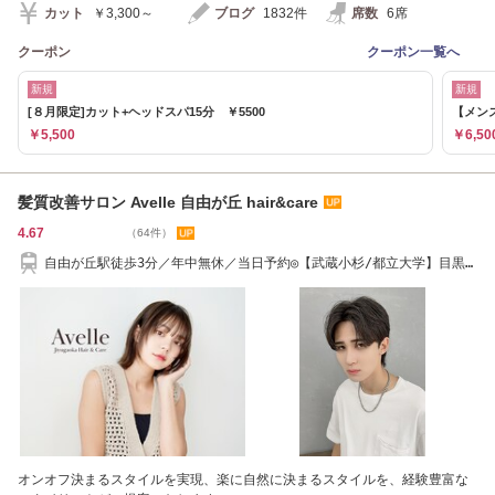
カット
￥3,300～
ブログ
1832件
席数
6席
クーポン
クーポン一覧へ
新規
新規
[８月限定]カット+ヘッドスパ15分 ￥5500
【メン
￥5,500
￥6,50
髪質改善サロン Avelle 自由が丘 hair&care
4.67
（64件）
自由が丘駅徒歩3分／年中無休／当日予約◎【武蔵小杉/都立大学】目黒
線【奥沢】
オンオフ決まるスタイルを実現、楽に自然に決まるスタイルを、経験豊富な