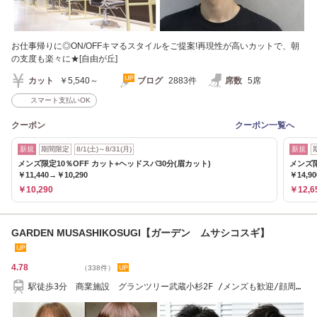
お仕事帰りに◎ON/OFFキマるスタイルをご提案!再現性が高いカットで、朝
の支度も楽々に★[自由が丘]
カット
￥5,540～
ブログ
2883件
席数
5席
スマート支払いOK
クーポン
クーポン一覧へ
新規
期間限定
8/1(土)～8/31(月)
新規
メンズ限定10％OFF カット+ヘッドスパ30分(眉カット)
メンズ
￥11,440→￥10,290
￥14,9
￥10,290
￥12,6
GARDEN MUSASHIKOSUGI【ガーデン ムサシコスギ】
4.78
（338件）
駅徒歩3分 商業施設 グランツリー武蔵小杉2F /メンズも歓迎/顔周り
のデザインが得意