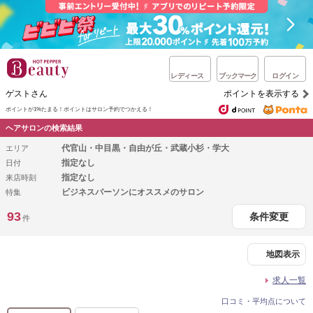
レディース
ブックマーク
ログイン
ゲストさん
ポイントを表示する
ポイントが1%たまる！
ポイントはサロン予約でつかえる！
ヘアサロンの検索結果
代官山・中目黒・自由が丘・武蔵小杉・学大
エリア
指定なし
日付
指定なし
来店時刻
ビジネスパーソンにオススメのサロン
特集
93
条件変更
件
地図表示
求人一覧
口コミ・平均点について