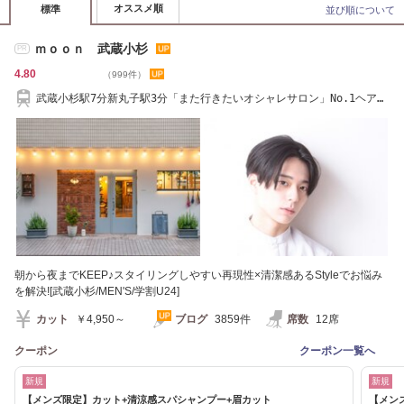
オススメ順
標準
並び順について
ｍｏｏｎ 武蔵小杉
PR
4.80
（999件）
武蔵小杉駅7分新丸子駅3分「また行きたいオシャレサロン」No.1ヘアケ
ア特化美髪サロン
朝から夜までKEEP♪スタイリングしやすい再現性×清潔感あるStyleでお悩み
を解決![武蔵小杉/MEN'S/学割U24]
カット
￥4,950～
ブログ
3859件
席数
12席
クーポン
クーポン一覧へ
新規
新規
【メンズ限定】カット+清涼感スパシャンプー+眉カット
【メン