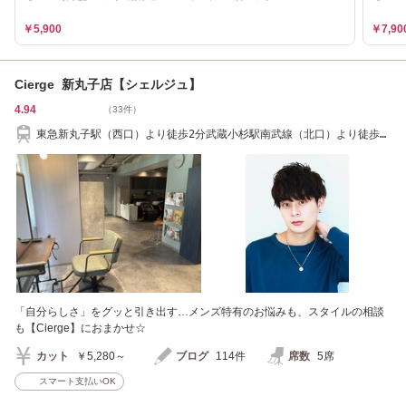
￥5,900
￥7,90
Cierge 新丸子店【シェルジュ】
4.94
（33件）
東急新丸子駅（西口）より徒歩2分武蔵小杉駅南武線（北口）より徒歩７
分TEL0447111266
「自分らしさ」をグッと引き出す…メンズ特有のお悩みも、スタイルの相談
も【Cierge】におまかせ☆
カット
￥5,280～
ブログ
114件
席数
5席
スマート支払いOK