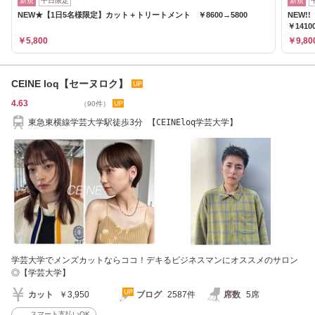
新規
平日限定
新規
NEW★【1日5名様限定】カット＋トリートメント ￥8600→5800
NEW
￥1410
￥5,800
￥9,80
CEINE loq【セーヌロク】
4.63
（90件）
東急東横線学芸大学駅徒歩3分 【CEINEloq学芸大学】
学芸大学でメンズカットならココ！デキるビジネスマンにオススメのサロン
◎【学芸大学】
カット
￥3,950
ブログ
2587件
席数
5席
スマート支払いOK