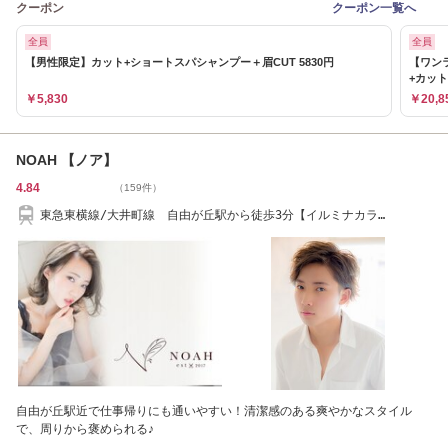
クーポン
クーポン一覧へ
全員
全員
【男性限定】カット+ショートスパシャンプー＋眉CUT 5830円
【ワン
+カット
￥5,830
￥20,8
NOAH 【ノア】
4.84
（159件）
東急東横線/大井町線 自由が丘駅から徒歩3分【イルミナカラ
ー/TOKIO/髪質改善】
自由が丘駅近で仕事帰りにも通いやすい！清潔感のある爽やかなスタイル
で、周りから褒められる♪