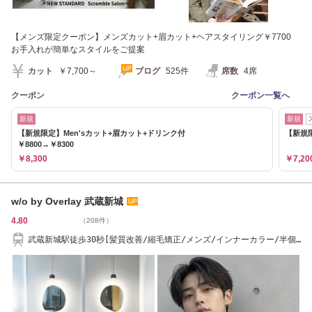
【メンズ限定クーポン】メンズカット+眉カット+ヘアスタイリング￥7700
お手入れが簡単なスタイルをご提案
カット
￥7,700～
ブログ
525件
席数
4席
クーポン
クーポン一覧へ
新規
新規
【新規限定】Men'sカット+眉カット+ドリンク付
【新規限
￥8800→￥8300
￥8,300
￥7,20
w/o by Overlay 武蔵新城
4.80
（208件）
武蔵新城駅徒歩30秒[髪質改善/縮毛矯正/メンズ/インナーカラー/半個
室/オージュア〕