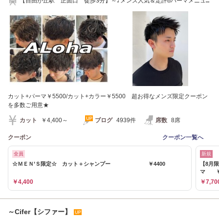
【自由が丘駅 正面口 徒歩3分】～♪メンズ人気＆定評◎パーマメニュ
ー多数◎♪～
カット+パーマ￥5500/カット+カラー￥5500 超お得なメンズ限定クーポン
を多数ご用意★
カット
￥4,400～
ブログ
4939件
席数
8席
クーポン
クーポン一覧へ
全員
新規
☆ＭＥＮ’Ｓ限定☆ カット＋シャンプー ￥4400
【8月
マ ￥7
￥4,400
￥7,70
～Cifer【シファー】