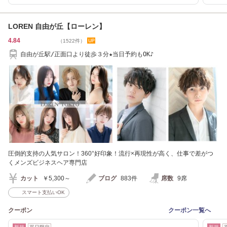
LOREN 自由が丘【ローレン】
4.84
（1522件）
自由が丘駅/正面口より徒歩３分★当日予約もOK♪
圧倒的支持の人気サロン！360°好印象！流行×再現性が高く、仕事で差がつ
くメンズビジネスヘア専門店
カット
￥5,300～
ブログ
883件
席数
9席
スマート支払いOK
クーポン
クーポン一覧へ