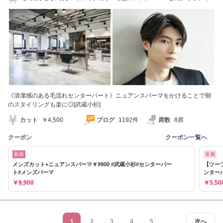
◎[オージュア]
《清潔感のある毛流れセンターパート》ニュアンスパーマをかけることで朝
のスタイリングも楽に◎[武蔵小杉]
カット
￥4,500
ブログ
1192件
席数
8席
クーポン
クーポン一覧へ
新規
全員
メンズカット+ニュアンスパーマ￥9900 #武蔵小杉#センターパー
【ツーブ
ト#メンズパーマ
ンター
￥9,900
￥5,50
1
2
3
4
5
次へ