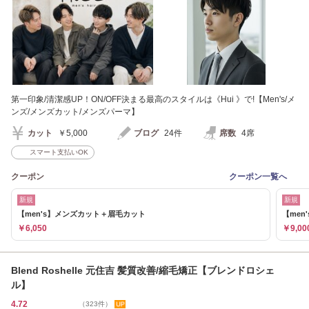
第一印象/清潔感UP！ON/OFF決まる最高のスタイルは《Hui 》で!【Men's/メ
ンズ/メンズカット/メンズパーマ】
カット
￥5,000
ブログ
24件
席数
4席
スマート支払いOK
クーポン
クーポン一覧へ
新規
新規
【men's】メンズカット＋眉毛カット
【me
￥6,050
￥9,00
Blend Roshelle 元住吉 髪質改善/縮毛矯正【ブレンドロシェ
ル】
4.72
（323件）