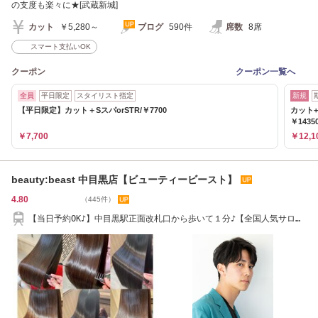
の支度も楽々に★[武蔵新城]
カット
￥5,280～
ブログ
590件
席数
8席
スマート支払いOK
クーポン
クーポン一覧へ
全員
平日限定
スタイリスト指定
新規
【平日限定】カット＋SスパorSTR/￥7700
カット+
￥1435
￥7,700
￥12,1
beauty:beast 中目黒店【ビューティービースト】
4.80
（445件）
【当日予約OK♪】中目黒駅正面改札口から歩いて１分♪【全国人気サロ
ン】【中目黒】