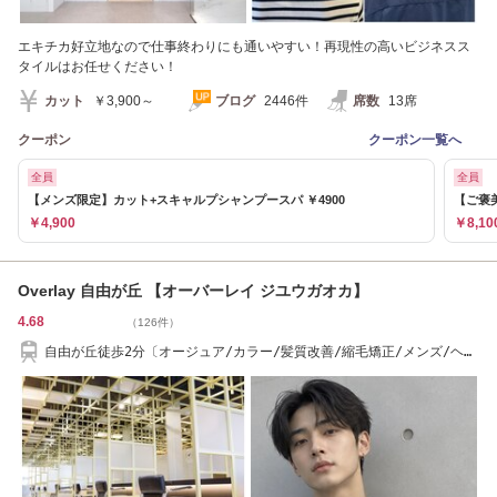
エキチカ好立地なので仕事終わりにも通いやすい！再現性の高いビジネスス
タイルはお任せください！
カット
￥3,900～
ブログ
2446件
席数
13席
クーポン
クーポン一覧へ
全員
全員
【メンズ限定】カット+スキャルプシャンプースパ ￥4900
【ご褒
￥4,900
￥8,10
Overlay 自由が丘 【オーバーレイ ジユウガオカ】
4.68
（126件）
自由が丘徒歩2分〔オージュア/カラー/髪質改善/縮毛矯正/メンズ/ヘッ
ドスパ〕が得意！