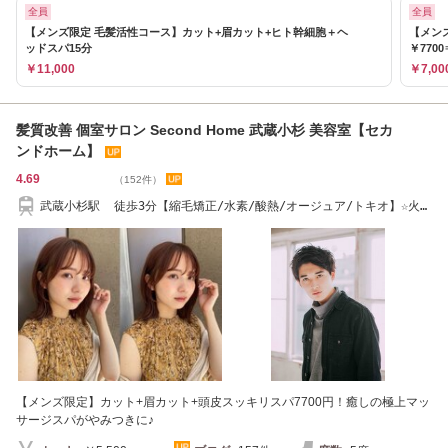
全員
全員
【メンズ限定 毛髪活性コース】カット+眉カット+ヒト幹細胞＋ヘ
【メン
ッドスパ15分
￥7700
￥11,000
￥7,00
髪質改善 個室サロン Second Home 武蔵小杉 美容室【セカ
ンドホーム】
4.69
（152件）
武蔵小杉駅 徒歩3分【縮毛矯正/水素/酸熱/オージュア/トキオ】☆火曜
日も営業中☆
【メンズ限定】カット+眉カット+頭皮スッキリスパ7700円！癒しの極上マッ
サージスパがやみつきに♪