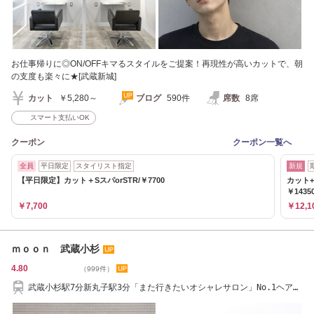
お仕事帰りに◎ON/OFFキマるスタイルをご提案！再現性が高いカットで、朝
の支度も楽々に★[武蔵新城]
カット
￥5,280～
ブログ
590件
席数
8席
スマート支払いOK
クーポン
クーポン一覧へ
全員
平日限定
スタイリスト指定
新規
【平日限定】カット＋SスパorSTR/￥7700
カット+
￥1435
￥7,700
￥12,1
ｍｏｏｎ 武蔵小杉
4.80
（999件）
武蔵小杉駅7分新丸子駅3分「また行きたいオシャレサロン」No.1ヘアケ
ア特化美髪サロン