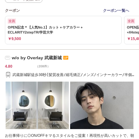
クーポン
クーポン一覧へ
全員
全員
OPEN記念＊【人気No.1】カット + ケアカラー +
OPE
ECLARITY2stepTR/学芸大学
+X4s
￥9,500
￥15,4
w/o by Overlay 武蔵新城
PR
4.80
（208件）
武蔵新城駅徒歩30秒[髪質改善/縮毛矯正/メンズ/インナーカラー/半個
室/オージュア〕
お仕事帰りに◎ON/OFFキマるスタイルをご提案！再現性が高いカットで、朝