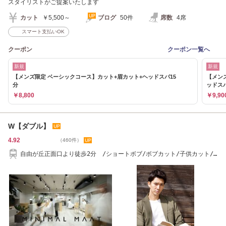
スタイリストがご提案いたします
カット
￥5,500～
ブログ
50件
席数
4席
スマート支払いOK
クーポン
クーポン一覧へ
新規
新規
【メンズ限定 ベーシックコース】カット+眉カット+ヘッドスパ15
【メン
分
ッドスパ
￥8,800
￥9,90
W【ダブル】
4.92
（460件）
自由が丘正面口より徒歩2分 /ショートボブ/ボブカット/子供カット/
コーヒー/刈り上げ