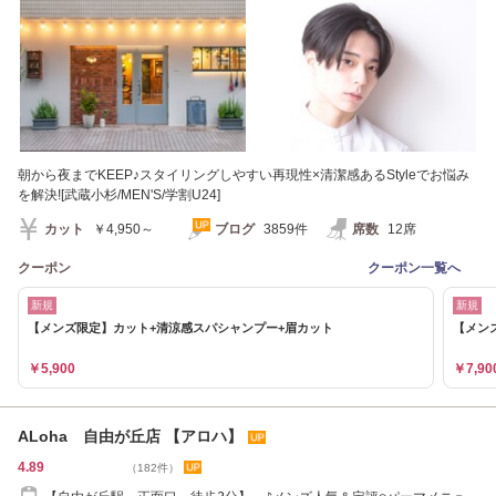
朝から夜までKEEP♪スタイリングしやすい再現性×清潔感あるStyleでお悩み
を解決![武蔵小杉/MEN'S/学割U24]
カット
￥4,950～
ブログ
3859件
席数
12席
クーポン
クーポン一覧へ
新規
新規
【メンズ限定】カット+清涼感スパシャンプー+眉カット
【メン
￥5,900
￥7,90
ALoha 自由が丘店 【アロハ】
4.89
（182件）