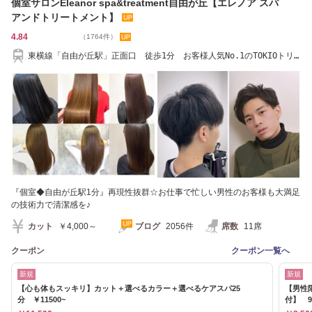
個室サロンEleanor spa&treatment自由が丘【エレノア スパ
アンドトリートメント】
4.84
（1764件）
東横線「自由が丘駅」正面口 徒歩1分 お客様人気No.1のTOKIOトリ
ートメント取扱店
『個室◆自由が丘駅1分』再現性抜群☆お仕事で忙しい男性のお客様も大満足
の技術力で清潔感を♪
カット
￥4,000～
ブログ
2056件
席数
11席
クーポン
クーポン一覧へ
新規
新規
【心も体もスッキリ】カット＋選べるカラー＋選べるケアスパ25
【男性
分 ￥11500~
付】 9