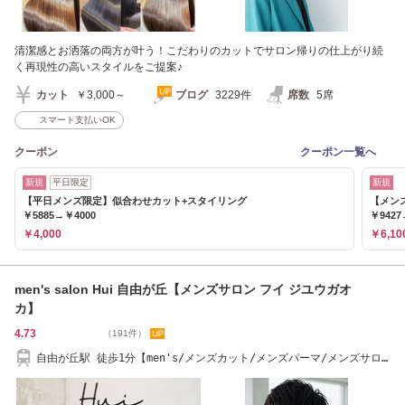
清潔感とお洒落の両方が叶う！こだわりのカットでサロン帰りの仕上がり続
く再現性の高いスタイルをご提案♪
カット
￥3,000～
ブログ
3229件
席数
5席
スマート支払いOK
クーポン
クーポン一覧へ
新規
平日限定
新規
【平日メンズ限定】似合わせカット+スタイリング
【メン
￥5885→￥4000
￥9427
￥4,000
￥6,10
men's salon Hui 自由が丘【メンズサロン フイ ジユウガオ
カ】
4.73
（191件）
自由が丘駅 徒歩1分【men's/メンズカット/メンズパーマ/メンズサロ
ン/キッズカット】