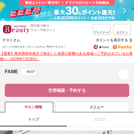
国内最大級の
サロン予約サイト
ブックマーク
ログイン
ゲストさん
ポイントを表示する
ポイントが1%たまる！
ポイントはサロン予約でつかえる！
【重要】熊本県熊本地方で発生した地震の影響のある地域へご予約されているお客
様へ（2026年7月28日）
FAME
MAP
空席確認・予約する
メニュー
サロン情報
トップ
口コミ