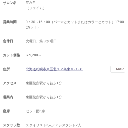
サロン名
FAME
（フェイム）
営業時間
9：30～16：00（パーマとカットまたはカラーとカット）17:00
(カット）
定休日
火曜日、第３水曜日
カット価格
￥5,280～
住所
北海道札幌市東区北１２条東８‐１‐６
MAP
アクセス
東区役所駅から徒歩1分
道案内
東区役所駅から徒歩1分
座席
セット面6席
スタッフ数
スタイリスト3人／アシスタント2人