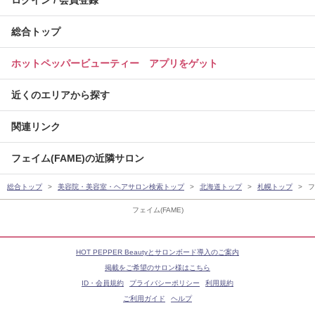
ログイン / 会員登録
総合トップ
ホットペッパービューティー アプリをゲット
近くのエリアから探す
関連リンク
フェイム(FAME)の近隣サロン
総合トップ
美容院・美容室・ヘアサロン検索トップ
北海道トップ
札幌トップ
フ
フェイム(FAME)
HOT PEPPER Beautyとサロンボード導入のご案内
掲載をご希望のサロン様はこちら
ID・会員規約
プライバシーポリシー
利用規約
ご利用ガイド
ヘルプ