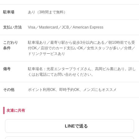
駐車場
あり（3時間まで無料）
支払い方法
Visa／Mastercard／JCB／American Express
こだわり
駐車場あり／最寄り駅から徒歩3分以内にある／朝10時前でも受
条件
付OK／店頭でのカード支払いOK／女性スタッフが多い／分煙／
ドリンクサービスあり
備考
駐車場名：光星エンタープライズさん、高岡ビル裏にあり。詳し
くはお電話にてお問い合わせください。
その他
ポイント利用OK
即時予約OK
メンズにもオススメ
友達に共有
LINEで送る