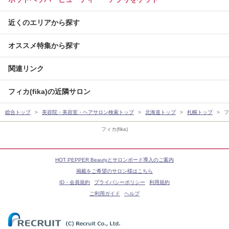
近くのエリアから探す
オススメ特集から探す
関連リンク
フィカ(fika)の近隣サロン
総合トップ
美容院・美容室・ヘアサロン検索トップ
北海道トップ
札幌トップ
フ
フィカ(fika)
HOT PEPPER Beautyとサロンボード導入のご案内
掲載をご希望のサロン様はこちら
ID・会員規約
プライバシーポリシー
利用規約
ご利用ガイド
ヘルプ