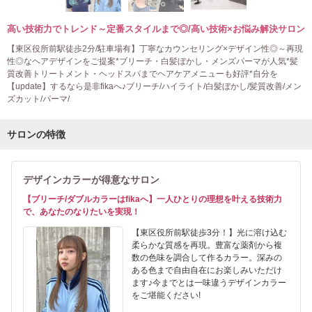
高い技術力でトレンド～定番スタイルまで◎/高い技術×お悩み解決サロン
【東区役所前駅徒歩2分/駐車場有】丁寧なカウンセリング×デザイン性◎～再現
性◎なヘアデザインをご提案*ブリーチ・白髪ぼかし・メンズパーマが人気*髪
質改善トリートメント・ヘッドスパまでヘアケアメニューも好評*自分を
【update】するなら是非fikaへ♪ブリーチ/ハイライト/白髪ぼかし/髪質改善/メン
ズカット/パーマ/
サロンの特徴
デザインカラーが得意なサロン
【ブリーチ/ダブルカラーはfikaへ】一人ひとりの理想を叶える技術力
で、あなたのなりたいを実現！
【東区役所前駅徒歩3分！】光に溶け込む
柔らかな質感を再現。豊富な薬剤から複
数の色味を調合して作るカラー。深みの
ある色まで自由自在にお楽しみいただけ
ます♪今までとは一味違うデザインカラー
をご堪能ください!