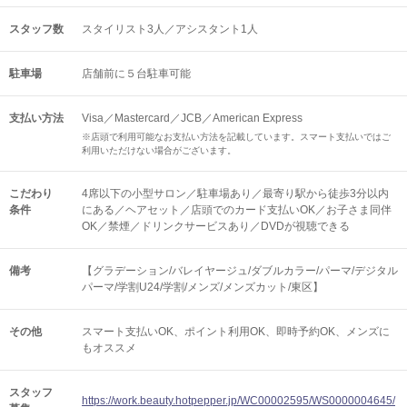
スタッフ数
スタイリスト3人／アシスタント1人
駐車場
店舗前に５台駐車可能
支払い方法
Visa／Mastercard／JCB／American Express
※店頭で利用可能なお支払い方法を記載しています。スマート支払いではご
利用いただけない場合がございます。
こだわり
4席以下の小型サロン／駐車場あり／最寄り駅から徒歩3分以内
条件
にある／ヘアセット／店頭でのカード支払いOK／お子さま同伴
OK／禁煙／ドリンクサービスあり／DVDが視聴できる
備考
【グラデーション/バレイヤージュ/ダブルカラー/パーマ/デジタル
パーマ/学割U24/学割/メンズ/メンズカット/東区】
その他
スマート支払いOK
ポイント利用OK
即時予約OK
メンズに
もオススメ
スタッフ
https://work.beauty.hotpepper.jp/WC00002595/WS0000004645/