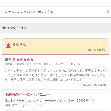
このサロンのすべてのクーポンを見る
サロンの口コミ
サロンPick Up
まゆさん
（女性/30代後半）
総合
5
★
★
★
★
★
雰囲気：
5
接客サービス：
5
技術・仕上がり：
5
メニュー・料金：
5
こちらの都合で退店時間を指定してしまったにも関わらず、変更なく全てや
ってくださり本当にありがとうございました！今回も大満足の仕上がりでし
た！無事に仕事にも間に合い本当に感謝しかないです…！
[投稿日] 2026/06/01
予約時のクーポン・メニュー
fika【ブリーチ】フルケアブリーチ&デザインカラー 19800円から
[施術メニュー] カット、カラー