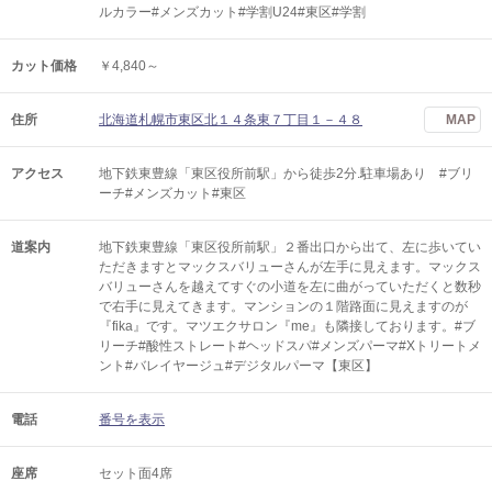
ルカラー#メンズカット#学割U24#東区#学割
カット価格
￥4,840～
住所
北海道札幌市東区北１４条東７丁目１－４８
MAP
アクセス
地下鉄東豊線「東区役所前駅」から徒歩2分.駐車場あり #ブリ
ーチ#メンズカット#東区
道案内
地下鉄東豊線「東区役所前駅」２番出口から出て、左に歩いてい
ただきますとマックスバリューさんが左手に見えます。マックス
バリューさんを越えてすぐの小道を左に曲がっていただくと数秒
で右手に見えてきます。マンションの１階路面に見えますのが
『fika』です。マツエクサロン『me』も隣接しております。#ブ
リーチ#酸性ストレート#ヘッドスパ#メンズパーマ#Xトリートメ
ント#バレイヤージュ#デジタルパーマ【東区】
電話
番号を表示
座席
セット面4席