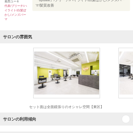
『update』/ブリーチ/ハイライト/白髪ぼかし/メンズパー
葛西ユーキ
マ/髪質改善
代表/ブリーチ/ハ
イライト/白髪ぼ
かし/メンズパー
マ
サロンの雰囲気
セット面は全面鏡張りのオシャレ空間【東区】
サロンの利用傾向