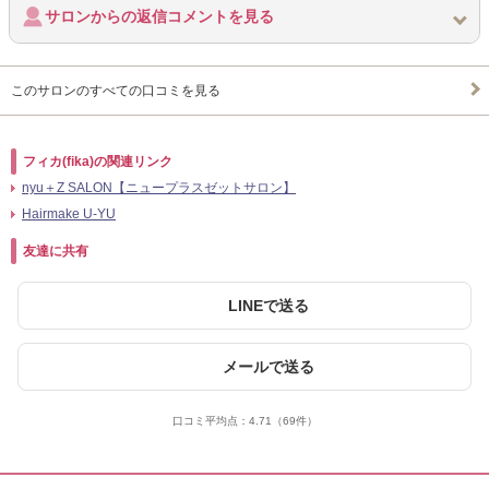
サロンからの返信コメントを見る
このサロンのすべての口コミを見る
フィカ(fika)の関連リンク
nyu＋Z SALON【ニュープラスゼットサロン】
Hairmake U-YU
友達に共有
LINEで送る
メールで送る
口コミ平均点：
4.71
（69件）