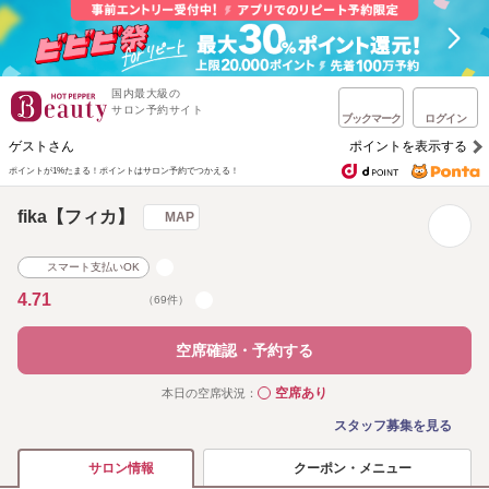
国内最大級の
サロン予約サイト
ブックマーク
ログイン
ゲストさん
ポイントを表示する
ポイントが1%たまる！
ポイントはサロン予約でつかえる！
fika【フィカ】
MAP
スマート支払いOK
4.71
（69件）
空席確認・予約する
空席あり
本日の空席状況：
◯
スタッフ募集を見る
クーポン・メニュー
サロン情報