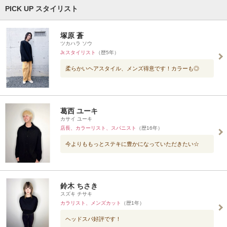
PICK UP スタイリスト
塚原 蒼
ツカハラ ソウ
Jr.スタイリスト
（歴5年）
柔らかいヘアスタイル、メンズ得意です！カラーも◎
葛西 ユーキ
カサイ ユーキ
店長、カラーリスト、スパニスト
（歴16年）
今よりももっとステキに豊かになっていただきたい☆
鈴木 ちさき
スズキ チサキ
カラリスト、メンズカット
（歴1年）
ヘッドスパ好評です！