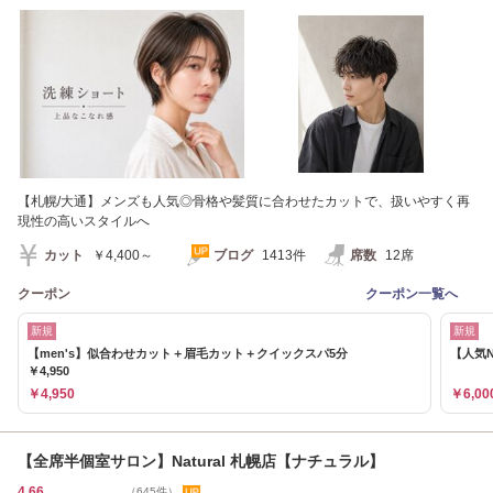
トメント］
【札幌/大通】メンズも人気◎骨格や髪質に合わせたカットで、扱いやすく再
現性の高いスタイルへ
カット
￥4,400～
ブログ
1413件
席数
12席
クーポン
クーポン一覧へ
新規
新規
【men's】似合わせカット＋眉毛カット＋クイックスパ5分
【人気N
￥4,950
￥4,950
￥6,00
【全席半個室サロン】Natural 札幌店【ナチュラル】
4.66
（645件）