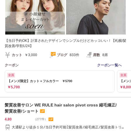
【当日予約OK】計算されたデザインでシンプルだけどカッコいい！【札幌/髪
質改善/学割U24】
カット
￥3,000
ブログ
833件
席数
8席
クーポン
クーポン一覧へ
全員
全員
【メンズ限定】カット＋フルカラー ￥5700
【メン
￥5,700
￥8,00
髪質改善サロン WE RULE hair salon pivot cross 縮毛矯正/
髪質改善/ショート
4.80
（277件）
大通駅より徒歩１分/当日予約可能[髪質改善/縮毛矯正/髪質改善トリー