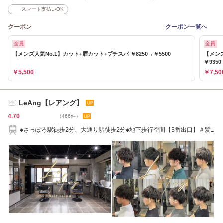
スマート支払いOK
クーポン
クーポン一覧へ
全員
全員
【メンズ人気No.1】カット+眉カット+プチスパ ￥8250→￥5500
【メン
￥9350
￥5,500
￥7,50
LeAng【レアング】
PR
4.70
（466件）
◆さっぽろ駅徒歩2分、大通り駅徒歩2分◆地下歩行空間【3番出口】＃髪
質改善