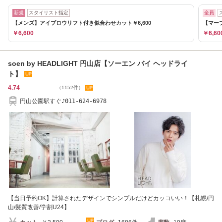
新規
スタイリスト指定
全員
【メンズ】アイブロウリフト付き似合わせカット￥6,600
【マーブ
￥6,600
￥6,60
soen by HEADLIGHT 円山店【ソーエン バイ ヘッドライ
ト】
4.74
（1152件）
円山公園駅すぐ♪011-624-6978
【当日予約OK】計算されたデザインでシンプルだけどカッコいい！【札幌/円
山/髪質改善/学割U24】