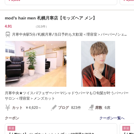
mod's hair men 札幌月寒店【モッズヘア メン】
4.91
（313件）
月寒中央駅5分/札幌月寒/当日予約も大歓迎＜理容室＞バーバー/シェー
ビング/メンズ
月寒中央★ツイスパ/フェザーパーマ/シャドウパーマも◎旬髪が叶うバーバー
サロン＜理容室＞メンズカット
カット
￥4,620～
ブログ
823件
席数
6席
クーポン
クーポン一覧へ
新規
新規