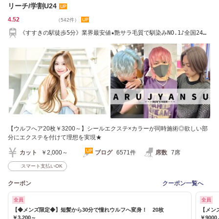
リーチ/学割U24
4.52
（542件）
《すすきの駅徒歩5分》業界最安値★艶サラ毛質で馴染みNO.1♪全国24店
舗人気サロン！
【ウルフへア20枚￥3200～】シールエクステ×カラーが同時施術◎欲しい部
分にエクステを付けて理想を実現★
カット
￥2,000～
ブログ
6571件
席数
7席
スマート支払いOK
クーポン
クーポン一覧へ
全員
全員
【◆メンズ限定◆】短髪から30分で憧れウルフへ変身！ 20枚
【メン
￥3,200～
￥9000