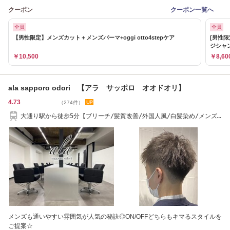
クーポン
クーポン一覧へ
全員
全員
【男性限定】メンズカット＋メンズパーマ+oggi otto4stepケア
[男性限
ジシャ
￥10,500
￥8,60
ala sapporo odori 【アラ サッポロ オオドオリ】
4.73
（274件）
大通り駅から徒歩5分【ブリーチ/髪質改善/外国人風/白髪染め/メンズ/
縮毛矯正/大通り
メンズも通いやすい雰囲気が人気の秘訣◎ON/OFFどちらもキマるスタイルを
ご提案☆