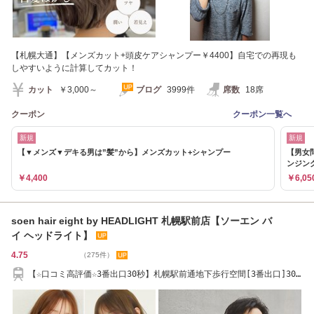
【札幌大通】【メンズカット+頭皮ケアシャンプー￥4400】自宅での再現も
しやすいように計算してカット！
カット
￥3,000～
ブログ
3999件
席数
18席
クーポン
クーポン一覧へ
新規
新規
【▼メンズ▼デキる男は”髪”から】メンズカット+シャンプー
【男女
ンジン
￥4,400
￥6,05
soen hair eight by HEADLIGHT 札幌駅前店【ソーエン バ
イ ヘッドライト】
4.75
（275件）
【☆口コミ高評価☆3番出口30秒】札幌駅前通地下歩行空間[3番出口]30
秒 [札幌/札幌駅]