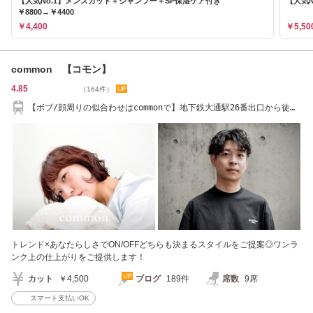
【人気No.1】メンズカット＋シャンプー＋SP保湿ケア付き
【人気N
￥8800→￥4400
￥4,400
￥5,50
common 【コモン】
4.85
（164件）
【ボブ/顔周りの似合わせはcommonで】地下鉄大通駅26番出口から徒歩
２分
トレンド×あなたらしさでON/OFFどちらも決まるスタイルをご提案◎ワンラ
ンク上の仕上がりをご提供します！
カット
￥4,500
ブログ
189件
席数
9席
スマート支払いOK