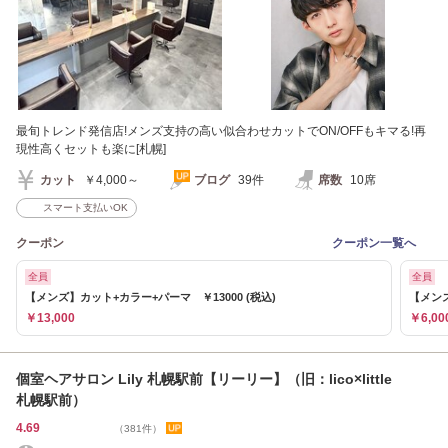
最旬トレンド発信店!メンズ支持の高い似合わせカットでON/OFFもキマる!再
現性高くセットも楽に[札幌]
カット
￥4,000～
ブログ
39件
席数
10席
スマート支払いOK
クーポン
クーポン一覧へ
全員
全員
【メンズ】カット+カラー+パーマ ￥13000 (税込)
【メンズ
￥13,000
￥6,00
個室ヘアサロン Lily 札幌駅前【リーリー】（旧：lico×little
札幌駅前）
4.69
（381件）