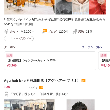
計算尽くの[デザイン力][似合わせ技]は圧巻!ON/OFFも簡単好印象Style!似合う
Styleをご提案！[札幌]
カット
￥2,200～
ブログ
1209件
席数
11席
スマート支払いOK
クーポン
クーポン一覧へ
全員
全員
【男性限定】シャンプー+カット ￥3700
【男性限
￥3,700
￥5,40
Agu hair brio 札幌栄町店【アグ ヘアー ブリオ】
4.69
（29件）
「栄町駅」徒歩1分、「新道東駅」徒歩14分