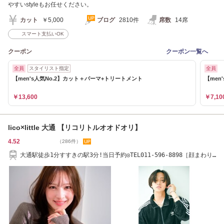
やすいstyleもお任せください。
カット
￥5,000
ブログ
2810件
席数
14席
スマート支払いOK
クーポン
クーポン一覧へ
全員
スタイリスト指定
全員
【men's人気No.2】カット＋パーマ+トリートメント
【men
￥13,600
￥7,10
lico×little 大通 【リコリトルオオドオリ】
4.52
（286件）
大通駅徒歩1分すすきの駅3分!当日予約◎TEL011-596-8898［顔まわり
カット/髪質改善］