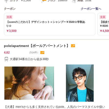
カット
￥2,500
ブログ
1686件
席数
10席
クーポン
クーポン一覧へ
全員
全員
【soenのこだわり】デザインカット＋シャンプー￥3500☆学割あ
【頭皮
り☆
￥4500
￥3,500
￥4,50
pole/apartment【ポールアパートメント】
4.82
（514件）
大通駅34番出口から徒歩30秒
【大通】men'sからも多く支持されているpole。人気のパーマスタイルや扱い