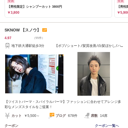
全員
全員
【男性限定】シャンプーカット 3800円
【男性限
￥3,800
￥5,90
SKNOW 【スノウ】
4.97
（55件）
地下鉄大通駅徒歩3分 【ボブ/ショート/髪質改善/白髪ぼかし/ハ
イライト】
【ツイストパーマ・スパイラルパーマ】ファッションに合わせてアレンジ多
彩なメンズスタイルをご提案！
カット
￥5,500～
ブログ
678件
席数
14席
クーポン
クーポン一覧へ