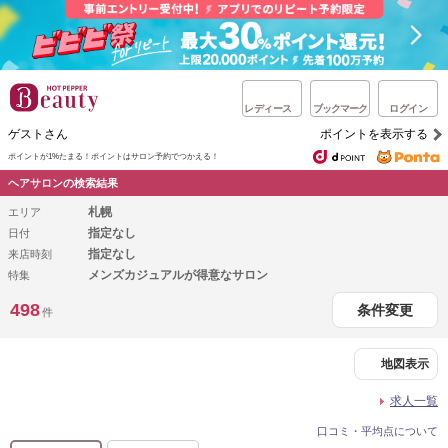
レディース
ブックマーク
ログイン
ゲストさん
ポイントを表示する
ポイントが1%たまる！
ポイントはサロン予約でつかえる！
ヘアサロンの検索結果
札幌
エリア
指定なし
日付
指定なし
来店時刻
メンズカジュアルが得意なサロン
特集
498
条件変更
件
地図表示
求人一覧
口コミ・平均点について