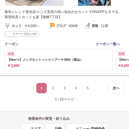
最旬トレンド発信店!メンズ支持の高い似合わせカットでON/OFFもキマる。
再現性高くセットも楽【南郷7丁目】
カット
￥4,000～
ブログ
939件
席数
12席
スマート支払いOK
クーポン
クーポン一覧へ
全員
全員
【Men's】メンズカット＋シャンプー￥3800（税込）
【Men
￥3,800
￥6,00
1
2
3
4
5
次へ
1 / 25ページ
検索条件の変更・絞り込み
エリア
日時
メニュー･詳細条件