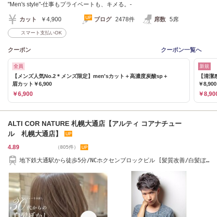
"Men's style"-仕事もプライベートも、キメる。-
カット
￥4,900
ブログ
2478件
席数
5席
スマート支払いOK
クーポン
クーポン一覧へ
全員
新規
【メンズ人気No.2＊メンズ限定】men'sカット＋高濃度炭酸sp＋
【清潔
眉カット￥6,900
￥8,900
￥6,900
￥8,90
ALTI COR NATURE 札幌大通店【アルティ コアナチュー
ル 札幌大通店】
4.89
（805件）
地下鉄大通駅から徒歩5分/NCホクセンブロックビル [髪質改善/白髪ぼ
かし]