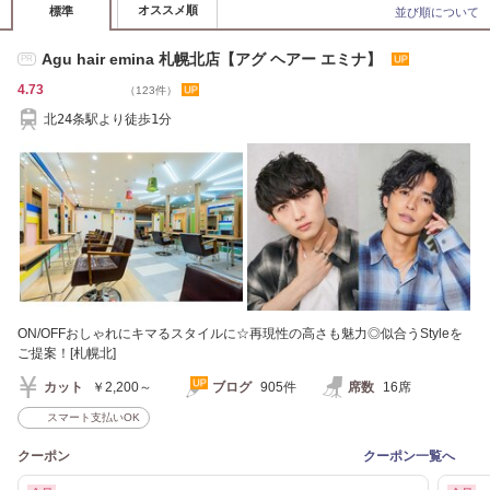
オススメ順
標準
並び順について
Agu hair emina 札幌北店【アグ ヘアー エミナ】
PR
4.73
（123件）
北24条駅より徒歩1分
ON/OFFおしゃれにキマるスタイルに☆再現性の高さも魅力◎似合うStyleを
ご提案！[札幌北]
カット
￥2,200～
ブログ
905件
席数
16席
スマート支払いOK
クーポン
クーポン一覧へ