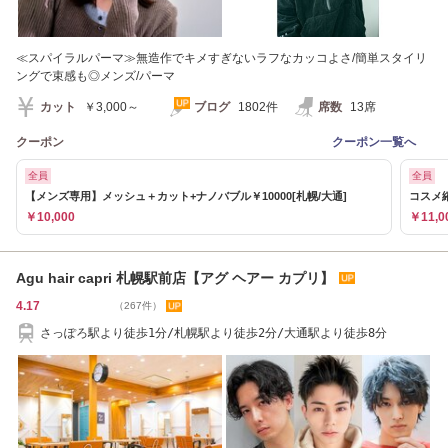
≪スパイラルパーマ≫無造作でキメすぎないラフなカッコよさ/簡単スタイリ
ングで束感も◎メンズ/パーマ
カット
￥3,000～
ブログ
1802件
席数
13席
クーポン
クーポン一覧へ
全員
全員
【メンズ専用】メッシュ＋カット+ナノバブル￥10000[札幌/大通]
コスメ縮
￥10,000
￥11,0
Agu hair capri 札幌駅前店【アグ ヘアー カプリ】
4.17
（267件）
さっぽろ駅より徒歩1分/札幌駅より徒歩2分/大通駅より徒歩8分