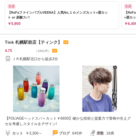
全員
全員
【ReFaファインバブルVEENA】人気No,１☆メンズカット+眉カッ
【Re
ト or 炭酸スパ
+眉カッ
￥5,900
￥6,40
Tink 札幌駅前店【ティンク】
4.75
（1841件）
ＪＲ札幌駅北口から徒歩2分
【FOLIAGEヘッドスパ＋カット￥6600】確かな技術と提案力で骨格や生えグ
セを考慮しスタイルをデザイン!
カット
￥3,300～
ブログ
645件
席数
18席