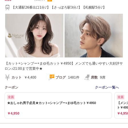
【大通駅26番出口1分♪】【さっぽろ駅3分♪】【札幌駅5分♪】
【カット+シャンプー+まゆ毛カット￥4950】メンズでも通いやすい大好評サ
ロン♪21:00まで営業中★
カット
￥4,400
ブログ
1481件
席数
9席
クーポン
クーポン一覧へ
全員
全員
★おしゃれ男子必見★カット+シャンプー+まゆ毛カット￥4950
【メン
ト￥495
￥4,950
￥4,95