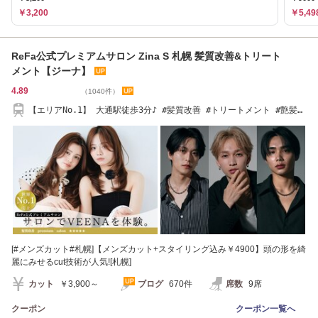
￥3,200
￥5,49
ReFa公式プレミアムサロン Zina S 札幌 髪質改善&トリート
メント【ジーナ】
4.89
（1040件）
【エリアNo.1】 大通駅徒歩3分♪ #髪質改善 #トリートメント #艶髪
#縮毛矯正
[#メンズカット#札幌]【メンズカット+スタイリング込み￥4900】頭の形を綺
麗にみせるcut技術が人気![札幌]
カット
￥3,900～
ブログ
670件
席数
9席
クーポン
クーポン一覧へ