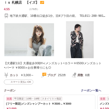
ｉｓ 札幌店 【イズ】
4.55
（176件）
地下鉄大通駅、10番出口徒歩1分。旧4プラ目の前。 TEL011-200-9014
【当日予約OK♪】
【大通駅1分】大通徒歩30秒!!≪メンズカット+カラー￥6500/メンズカット
+パーマ ￥8000≫お仕事帰りにも◎
カット
￥3,000～
ブログ
252件
席数
8席
スマート支払いOK
クーポン
クーポン一覧へ
全員
平日限定
10時～18時
スタイリスト指定
全員
[フリー限定]メンズシャンプーカット ￥3500→￥3000
メンズ
￥3,000
￥4,00