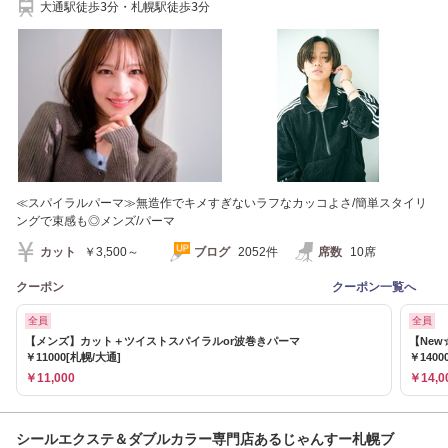
大通駅徒歩3分・札幌駅徒歩3分
≪スパイラルパーマ≫無造作でキメすぎないラフなカッコよさ/簡単スタイリ
ングで束感も◎メンズ/パーマ
カット
￥3,500～
ブログ
2052件
席数
10席
クーポン
クーポン一覧へ
全員
全員
【メンズ】カット＋ツイストスパイラルor波巻きパーマ
【Ne
￥11000[札幌/大通]
￥1400
￥11,000
￥14,0
シールエクステ＆ダブルカラー専門店あるじゃんすー札幌ブ