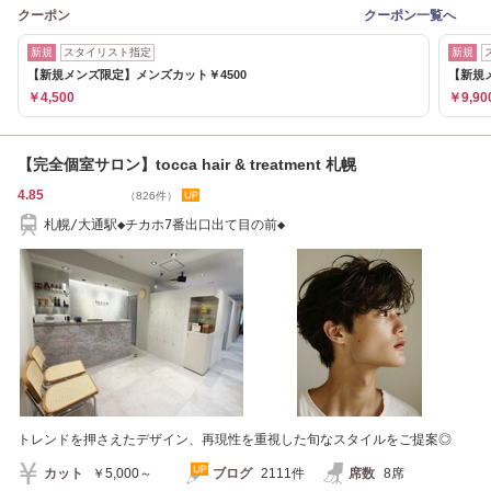
クーポン
クーポン一覧へ
新規
スタイリスト指定
新規
【新規メンズ限定】メンズカット￥4500
【新規
￥4,500
￥9,90
【完全個室サロン】tocca hair & treatment 札幌
4.85
（826件）
札幌/大通駅◆チカホ7番出口出て目の前◆
トレンドを押さえたデザイン、再現性を重視した旬なスタイルをご提案◎
カット
￥5,000～
ブログ
2111件
席数
8席