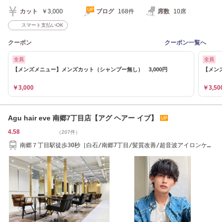
カット
￥3,000
ブログ
168件
席数
10席
スマート支払いOK
クーポン
クーポン一覧へ
全員
全員
【メンズメニュー】メンズカット（シャンプー無し） 3,000円
【メンズ
￥3,000
￥3,50
Agu hair eve 南郷7丁目店【アグ ヘアー イブ】
4.58
（207件）
南郷７丁目駅徒歩30秒［白石/南郷7丁目/髪質改善/超音波アイロンケア
プロ］