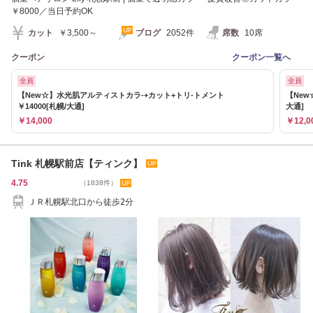
￥8000／当日予約OK
カット
￥3,500～
ブログ
2052件
席数
10席
クーポン
クーポン一覧へ
全員
全員
【New☆】水光肌アルティストカラ-+カット+トリ-トメント
【New
￥14000[札幌/大通]
大通]
￥14,000
￥12,0
Tink 札幌駅前店【ティンク】
4.75
（1838件）
ＪＲ札幌駅北口から徒歩2分