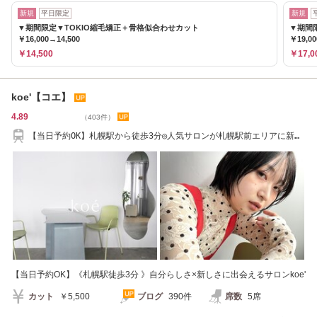
新規
平日限定
新規
▼期間限定▼TOKIO縮毛矯正＋骨格似合わせカット
▼期間
￥16,000→14,500
￥19,00
￥14,500
￥17,0
koe'【コエ】
4.89
（403件）
【当日予約OK】札幌駅から徒歩3分◎人気サロンが札幌駅前エリアに新ブ
ランドをOPEN＊
【当日予約OK】《札幌駅徒歩3分 》自分らしさ×新しさに出会えるサロンkoe'
カット
￥5,500
ブログ
390件
席数
5席