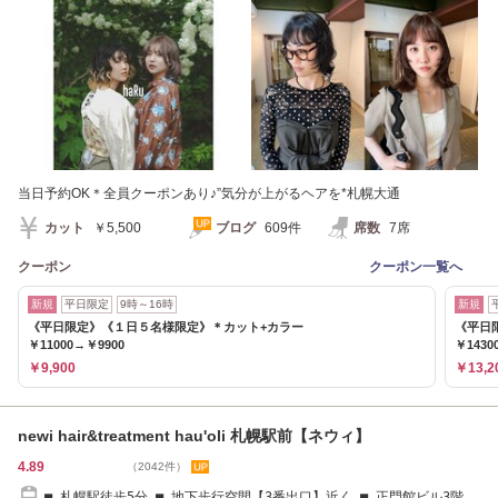
当日予約OK＊全員クーポンあり♪”気分が上がるヘアを*札幌大通
カット
￥5,500
ブログ
609件
席数
7席
クーポン
クーポン一覧へ
新規
平日限定
9時～16時
新規
《平日限定》《１日５名様限定》＊カット+カラー
《平日
￥11000→￥9900
￥1430
￥9,900
￥13,2
newi hair&treatment hau'oli 札幌駅前【ネウィ】
4.89
（2042件）
■ 札幌駅徒歩5分 ■ 地下歩行空間【3番出口】近く ■ 正門館ビル3階・