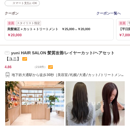
スマート支払いOK
クーポン
クーポン一覧へ
全員
スタイリスト指定
全員
美髪矯正＋カット＋トリートメント ￥25,000→￥20,000
【平日限
￥20,000
￥7,00
yuni HAIR SALON 髪質改善/レイヤーカット/ヘアセット
PR
【ユニ】
4.86
（218件）
地下鉄大通駅から徒歩30秒［美容室/札幌/大通/カット/トリートメン
ト/cut/treatment］