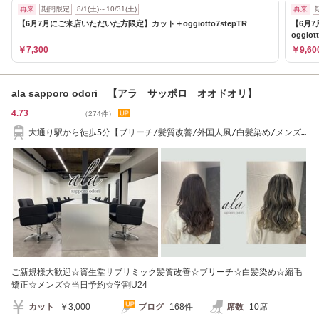
再来
期間限定
8/1(土)～10/31(土)
再来
【6月7月にご来店いただいた方限定】カット＋oggiotto7stepTR
【6月
oggiot
￥7,300
￥9,60
ala sapporo odori 【アラ サッポロ オオドオリ】
4.73
（274件）
大通り駅から徒歩5分【ブリーチ/髪質改善/外国人風/白髪染め/メンズ/
縮毛矯正/大通り
ご新規様大歓迎☆資生堂サブリミック髪質改善☆ブリーチ☆白髪染め☆縮毛
矯正☆メンズ☆当日予約☆学割U24
カット
￥3,000
ブログ
168件
席数
10席