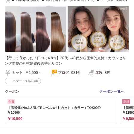
右 ■
【行って良かった！口コミ4.8☆】20代～40代から圧倒的支持！カウンセリ
ング重視の札幌髪質改善特化サロン
カット
￥1,000～
ブログ
681件
席数
8席
スマート支払いOK
クーポン
クーポン一覧へ
全員
新規
【高補修+No.1人気♪TRレベル☆4】カット＋カラー＋TOKIOTr
【新規限
￥10500
￥1150
￥10,500
￥9,50