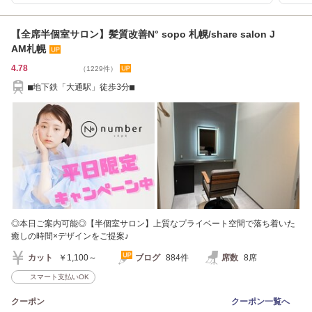
【全席半個室サロン】髪質改善N° sopo 札幌/share salon J
AM札幌
4.78
（1229件）
■地下鉄「大通駅」徒歩3分■
◎本日ご案内可能◎【半個室サロン】上質なプライベート空間で落ち着いた
癒しの時間×デザインをご提案♪
カット
￥1,100～
ブログ
884件
席数
8席
スマート支払いOK
クーポン
クーポン一覧へ