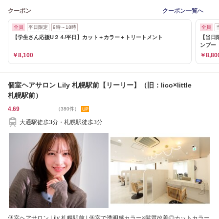
クーポン
クーポン一覧へ
全員
平日限定
9時～18時
全員
【学生さん応援U２４/平日】カット＋カラー＋トリートメント
【当日
ンプー
￥8,100
￥8,80
個室ヘアサロン Lily 札幌駅前【リーリー】（旧：lico×little
札幌駅前）
4.69
（380件）
大通駅徒歩3分・札幌駅徒歩3分
個室ヘアサロン Lily 札幌駅前 | 個室で透明感カラー×髪質改善◎カットカラー