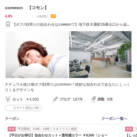
common 【コモン】
4.85
（162件）
【ボブ/顔周りの似合わせはcommonで】地下鉄大通駅26番出口から徒歩
２分
ナチュラル抜け感ボブ/顔周りはcommon＊絶妙な似合わせであなたにしっく
りくるデザインを
カット
￥4,500
ブログ
187件
席数
9席
スマート支払いOK
クーポン
クーポン一覧へ
新規
平日限定
10時～19時
スタイリスト指定
新規
【平日がお得◎】似合わせカット＋透明感カラー ￥9,500〈ショー
【しっ