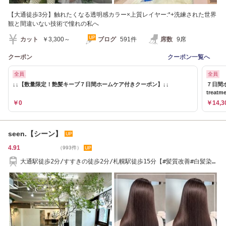
【大通徒歩3分】触れたくなる透明感カラー×上質レイヤー:*+洗練された世界
観と間違いない技術で憧れの私へ
カット
￥3,300～
ブログ
591件
席数
9席
クーポン
クーポン一覧へ
全員
全員
↓↓【数量限定！艶髪キープ７日間ホームケア付きクーポン】↓↓
７日間
treatm
￥0
￥14,3
seen.【シーン】
4.91
（993件）
大通駅徒歩2分/すすきの徒歩2分/札幌駅徒歩15分【#髪質改善#白髪染め
#ショート】