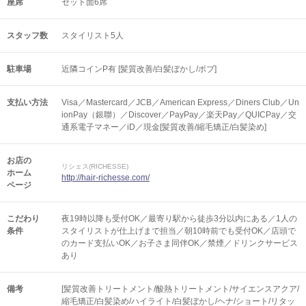
座席
セット面6席
スタッフ数
スタイリスト5人
駐車場
近隣コインP有 [髪質改善/白髪ぼかし/ボブ]
支払い方法
Visa／Mastercard／JCB／American Express／Diners Club／Un
ionPay（銀聯）／Discover／PayPay／楽天Pay／QUICPay／交
通系電子マネー／iD／現金[髪質改善/縮毛矯正/白髪染め]
お店の
リシェス(RICHESSE)
ホーム
http://hair-richesse.com/
ページ
こだわり
夜19時以降も受付OK／最寄り駅から徒歩3分以内にある／1人の
条件
スタイリストが仕上げまで担当／朝10時前でも受付OK／店頭で
のカード支払いOK／お子さま同伴OK／禁煙／ドリンクサービス
あり
備考
[髪質改善トリートメント/酸熱トリートメント/サイエンスアクア/
縮毛矯正/白髪染め/ハイライト/白髪ぼかし/ヘナ/ショート/リタッ