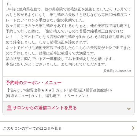
す。
1年前に他府県在住で、他の美容院で縮毛矯正を施術しましたが、1ヵ月でう
ねりと広がるようになり…縮毛矯正の失敗？と感じながら毎日20分程度スト
レートにアイロンを手放せない髪の状態でした。
数ヶ月前にそろそろ縮毛矯正をあてれるかなぁと、他の美容院で縮毛矯正を
予約して行った際に、「髪が痛んでいるので普通の縮毛矯正はあてれな
い！！」と言われてかなり高額の縮毛矯正を勧められその時は縮毛矯正は諦
めて帰宅しました。しかし縮毛矯正を諦めきれず、
ネットでビビり毛施術美容院で検索したらこちらの美容院が上位で出てきた
ので予約しました。結果は前半記載通りで大満足です。
髪の状態に悩んでいる方一度相談してみる価値ありだと思います。
本当にありがとうございました。また伺わせていただきます。
[投稿日] 2026/06/05
予約時のクーポン・メニュー
【悩みケア×髪質改善★★★】カット+縮毛矯正+髪質改善酸熱TR
[施術メニュー] カット、縮毛矯正、トリートメント
サロンからの返信コメントを見る
このサロンのすべての口コミを見る