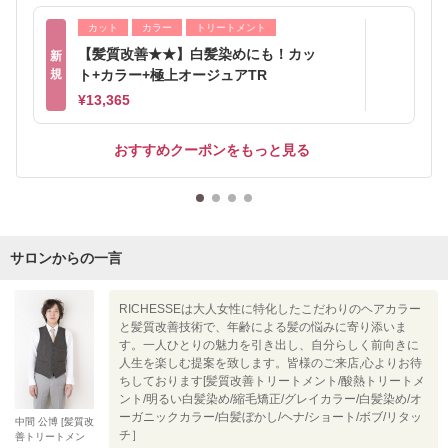
カット
カラー
トリートメント
【髪質改善★★】白髪染めにも！カッ
新
規
ト+カラー+極上オージュアTR
¥13,365
おすすめクーポンをもっと見る
サロンからの一言
RICHESSEは大人女性に特化したこだわりのヘアカラー
と髪質改善技術で、年齢による髪の悩みに寄り添いま
す。一人ひとりの魅力を引き出し、自分らしく前向きに
人生を楽しむ提案を致します。皆様のご来店,心よりお待
ちしております[髪質改善トリートメント/酸熱トリートメ
ント/明るい白髪染め/縮毛矯正/グレイカラー/白髪染め/オ
ーガニックカラー/白髪ぼかし/ヘナ/ショート/ボブ/リタッ
中間 公博 [髪質改
チ］
善トリートメン