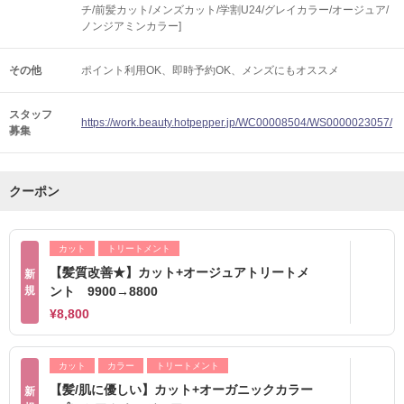
チ/前髪カット/メンズカット/学割U24/グレイカラー/オージュア/
ノンジアミンカラー]
その他
ポイント利用OK
即時予約OK
メンズにもオススメ
スタッフ
https://work.beauty.hotpepper.jp/WC00008504/WS0000023057/
募集
クーポン
カット
トリートメント
【髪質改善★】カット+オージュアトリートメ
新
規
ント 9900→8800
¥8,800
カット
カラー
トリートメント
【髪/肌に優しい】カット+オーガニックカラー
新