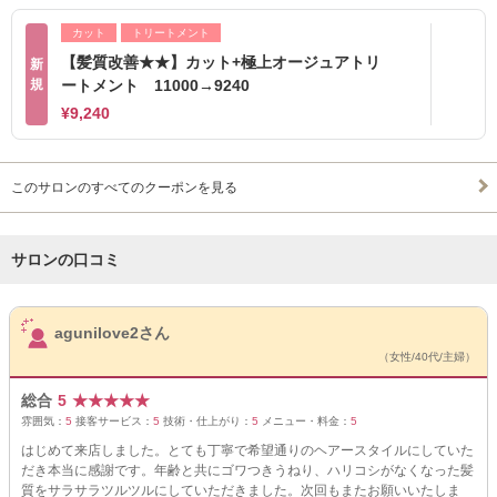
カット
トリートメント
【髪質改善★★】カット+極上オージュアトリ
新
規
ートメント 11000→9240
¥9,240
このサロンのすべてのクーポンを見る
サロンの口コミ
サロンPick Up
agunilove2さん
（女性/40代/主婦）
総合
5
★
★
★
★
★
雰囲気：
5
接客サービス：
5
技術・仕上がり：
5
メニュー・料金：
5
はじめて来店しました。とても丁寧で希望通りのヘアースタイルにしていた
だき本当に感謝です。年齢と共にゴワつきうねり、ハリコシがなくなった髪
質をサラサラツルツルにしていただきました。次回もまたお願いいたしま