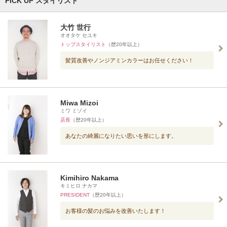
PICK UP スタイリスト
大竹 世行
オオタケ セユキ
トップスタイリスト
（歴20年以上）
髪質改善やノンジアミンカラーはお任せください！
Miwa Mizoi
ミワ ミゾイ
店長
（歴20年以上）
あなたの綺麗になりたい思いを形にします。
Kimihiro Nakama
キミヒロ ナカマ
PRESIDENT
（歴20年以上）
お客様の髪のお悩みを改善いたします！