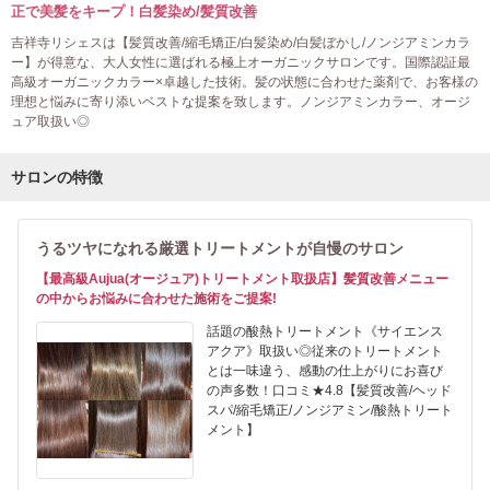
正で美髪をキープ！白髪染め/髪質改善
吉祥寺リシェスは【髪質改善/縮毛矯正/白髪染め/白髪ぼかし/ノンジアミンカラ
ー】が得意な、大人女性に選ばれる極上オーガニックサロンです。国際認証最
高級オーガニックカラー×卓越した技術。髪の状態に合わせた薬剤で、お客様の
理想と悩みに寄り添いベストな提案を致します。ノンジアミンカラー、オージ
ュア取扱い◎
サロンの特徴
うるツヤになれる厳選トリートメントが自慢のサロン
【最高級Aujua(オージュア)トリートメント取扱店】髪質改善メニュー
の中からお悩みに合わせた施術をご提案!
話題の酸熱トリートメント《サイエンス
アクア》取扱い◎従来のトリートメント
とは一味違う、感動の仕上がりにお喜び
の声多数！口コミ★4.8【髪質改善/ヘッド
スパ/縮毛矯正/ノンジアミン/酸熱トリート
メント】