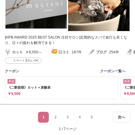
[HPB AWARD 2025 BEST SALON 注目サロン]定期的なスパで血行も良くな
り、日々の疲れを解消できる！
カット
￥6,050～
口コミ
187件
ブログ
254件
スマート支払いOK
クーポン
クーポン一覧へ
新規
新規
《ご新規様》カット＋炭酸泉
《ご新
￥5,500
￥8,50
1
2
3
4
5
次へ
1 / 7ページ