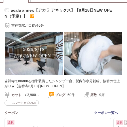
acala annex【アカラ アネックス】【8月18日NEW OPE
PR
N（予定）】
吉祥寺駅北口徒歩5分
吉祥寺でmarbbを標準装備したシャンプー台、髪内部水分補給。抜群の仕上
がり★【吉祥寺8月18日NEW OPEN】
カット
￥3,900～
ブログ
50件
席数
9席
スマート支払いOK
クーポン
クーポン一覧へ
全員
全員