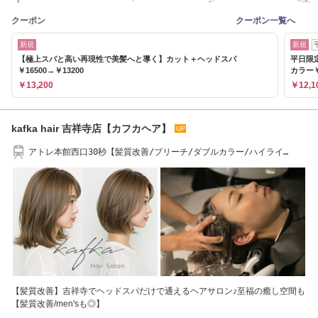
クーポン
クーポン一覧へ
新規
新規
【極上スパと高い再現性で美髪へと導く】カット＋ヘッドスパ
平日限
￥16500→￥13200
カラー￥
￥13,200
￥12,1
kafka hair 吉祥寺店【カフカヘア】
アトレ本館西口30秒【髪質改善/ブリーチ/ダブルカラー/ハイライ
ト/men's/韓国風】
【髪質改善】吉祥寺でヘッドスパだけで通えるヘアサロン♪至福の癒し空間も
【髪質改善/men'sも◎】