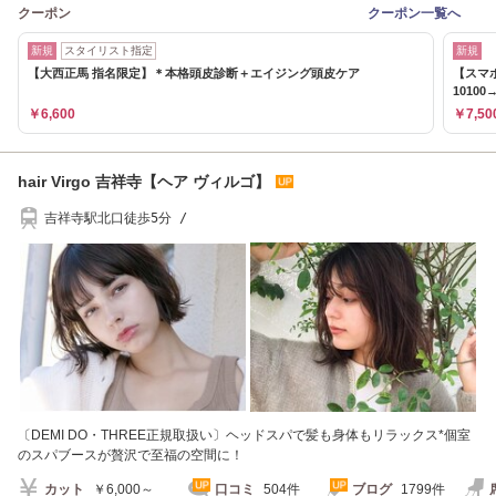
クーポン
クーポン一覧へ
新規
スタイリスト指定
新規
【大西正馬 指名限定】＊本格頭皮診断＋エイジング頭皮ケア
【スマ
10100→
￥6,600
￥7,50
hair Virgo 吉祥寺【ヘア ヴィルゴ】
吉祥寺駅北口徒歩5分 /
〔DEMI DO・THREE正規取扱い〕ヘッドスパで髪も身体もリラックス*個室
のスパブースが贅沢で至福の空間に！
カット
￥6,000～
口コミ
504件
ブログ
1799件