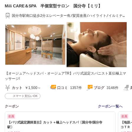
Mili CARE＆SPA 半個室型サロン 国分寺【ミリ】
国分寺駅南口徒歩2分エレベーター有/髪質改善/ハイライト/イルミナカ
ラー/ヘッドスパ
【オージュアヘッドスパ・オージュアTR】バリ式認定スパニスト直伝極上マ
ッサージ!
カット
￥1,500～
口コミ
1357件
ブログ
3146件
スマート支払いOK
クーポン
クーポン一覧へ
全員
全員
【バリ式認定講師直伝】カット＋極上ヘッドスパ〔国分寺/国分寺
【地肌
駅〕
コＴＲ