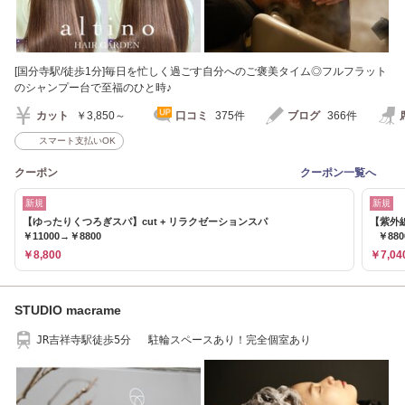
[国分寺駅/徒歩1分]毎日を忙しく過ごす自分へのご褒美タイム◎フルフラット
のシャンプー台で至福のひと時♪
カット
￥3,850～
口コミ
375件
ブログ
366件
スマート支払いOK
クーポン
クーポン一覧へ
新規
新規
【ゆったりくつろぎスパ】cut + リラクゼーションスパ
【紫外線
￥11000→￥8800
￥880
￥8,800
￥7,04
STUDIO macrame
JR吉祥寺駅徒歩5分 駐輪スペースあり！完全個室あり