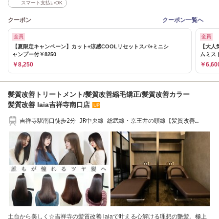
スマート支払いOK
クーポン
クーポン一覧へ
全員
全員
【夏限定キャンペーン】カット+涼感COOLリセットスパ+ミニシ
【大人
ャンプー付￥8250
ムミスト
￥8,250
￥6,60
髪質改善トリートメント/髪質改善縮毛矯正/髪質改善カラー
髪質改善 laia吉祥寺南口店
吉祥寺駅南口徒歩2分 JR中央線 総武線・京王井の頭線【髪質改善
laia 吉祥寺】
土台から美しく☆吉祥寺の髪質改善 laiaで叶える心解ける理想の艶髪。極上