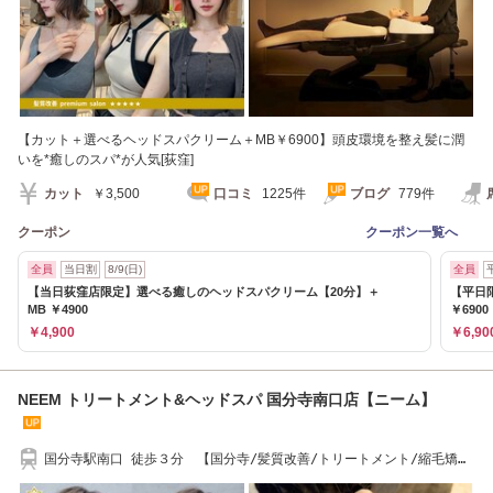
【カット＋選べるヘッドスパクリーム＋MB￥6900】頭皮環境を整え髪に潤
いを*癒しのスパ*が人気[荻窪]
カット
￥3,500
口コミ
1225件
ブログ
779件
クーポン
クーポン一覧へ
全員
当日割
8/9(日)
全員
【当日荻窪店限定】選べる癒しのヘッドスパクリーム【20分】＋
【平日
MB ￥4900
￥6900
￥4,900
￥6,90
NEEM トリートメント&ヘッドスパ 国分寺南口店【ニーム】
国分寺駅南口 徒歩３分 【国分寺/髪質改善/トリートメント/縮毛矯
正/ヘッドスパ】