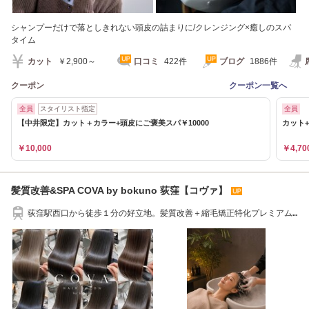
シャンプーだけで落としきれない頭皮の詰まりに/クレンジング×癒しのスパ
タイム
カット
￥2,900～
口コミ
422件
ブログ
1886件
クーポン
クーポン一覧へ
全員
スタイリスト指定
全員
【中井限定】カット＋カラー+頭皮にご褒美スパ￥10000
カット
￥10,000
￥4,70
髪質改善&SPA COVA by bokuno 荻窪【コヴァ】
荻窪駅西口から徒歩１分の好立地。髪質改善＋縮毛矯正特化プレミアム
サロン。