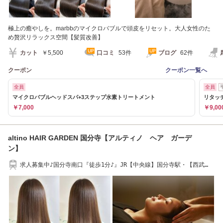
極上の癒やしを。marbbのマイクロバブルで頭皮をリセット。大人女性のた
め贅沢リラックス空間【髪質改善】
カット
￥5,500
口コミ
53件
ブログ
62件
クーポン
クーポン一覧へ
全員
全員
マイクロバブルヘッドスパ+3ステップ水素トリートメント
リタッ
￥7,000
￥9,00
altino HAIR GARDEN 国分寺【アルティノ ヘア ガーデ
ン】
求人募集中♪国分寺南口『徒歩1分♪』JR【中央線】国分寺駅・【西武
線】国分寺駅