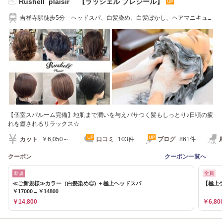
Rushell plaisir 【ラッシェル プレジール】
PR
吉祥寺駅徒歩5分 ヘッドスパ、白髪染め、白髪ぼかし、ヘアマニキュア
が人気
【個室スパルーム完備】地肌まで潤いを与えパサつく髪もしっとり♪日頃の疲
れを癒されるリラックス☆
カット
￥6,050～
口コミ
103件
ブログ
861件
クーポン
クーポン一覧へ
新規
全員
≪ご新規様≫カラー（白髪染め◎) ＋極上ヘッドスパ
【極上
￥17000→￥14800
￥14,800
￥6,80