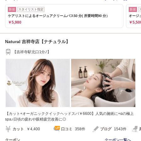
新規
スタイリスト指定
新規
ケアリストによるオージュアクリームバス50 分( 所要時間90 分）
オージュ
￥5,980
￥5,50
Natural 吉祥寺店【ナチュラル】
【吉祥寺駅北口1分♪】
【カット+オーガニッククイックヘッドスパ￥6600】人気の施術に+αの極上
spa♪日頃の疲れや眼精疲労改善に◎
カット
￥4,400
口コミ
358件
ブログ
1543件
クーポン
クーポン一覧へ