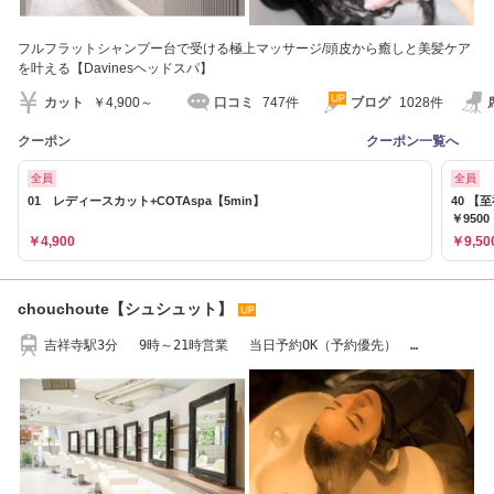
フルフラットシャンプー台で受ける極上マッサージ/頭皮から癒しと美髪ケア
を叶える【Davinesヘッドスパ】
カット
￥4,900～
口コミ
747件
ブログ
1028件
クーポン
クーポン一覧へ
全員
全員
01 レディースカット+COTAspa【5min】
40 【
￥9500
￥4,900
￥9,50
chouchoute【シュシュット】
吉祥寺駅3分 9時～21時営業 当日予約OK（予約優先）
TEL0422-27-5369