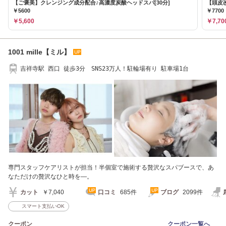
【ご褒美】クレンジング成分配合♪高濃度炭酸ヘッドスパ[30分]
【頭皮
￥5600
￥7700
￥5,600
￥7,70
1001 mille【ミル】
吉祥寺駅 西口 徒歩3分 SNS23万人！駐輪場有り 駐車場1台
専門スタッフケアリストが担当！半個室で施術する贅沢なスパブースで、あ
なただけの贅沢なひと時を―。
カット
￥7,040
口コミ
685件
ブログ
2099件
スマート支払いOK
クーポン
クーポン一覧へ