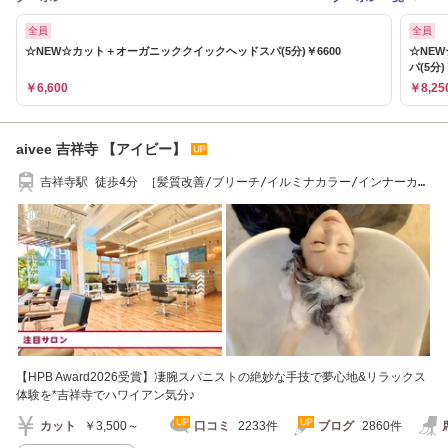
全員
全員
☆NEW☆カット＋オーガニッククイックヘッドスパ(5分)￥6600
☆NE
パ(5分)
￥6,600
￥8,25
aivee 吉祥寺 【アイビー】
吉祥寺駅 徒歩4分 ［髪質改善/ブリーチ/イルミナカラー/インナーカラ
ー/ショート］
【HPB Award2026受賞】凄腕スパニストの絶妙な手技で夢心地&リラックス
体験を*吉祥寺でハワイアン気分♪
カット
￥3,500～
口コミ
2233件
ブログ
2860件