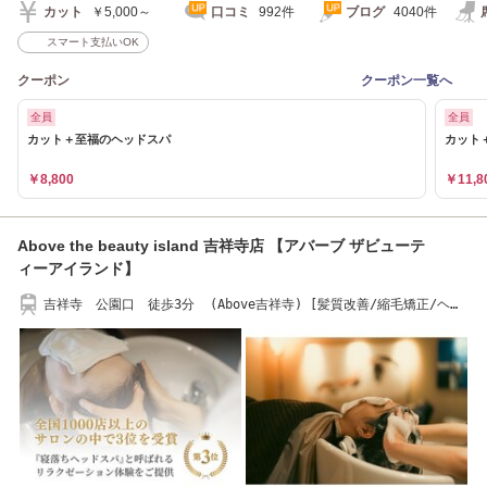
カット
￥5,000～
口コミ
992件
ブログ
4040件
スマート支払いOK
クーポン
クーポン一覧へ
全員
全員
カット＋至福のヘッドスパ
カット
￥8,800
￥11,8
Above the beauty island 吉祥寺店 【アバーブ ザビューテ
ィーアイランド】
吉祥寺 公園口 徒歩3分 (Above吉祥寺) [髪質改善/縮毛矯正/ヘッ
ドスパ/白髪染め]