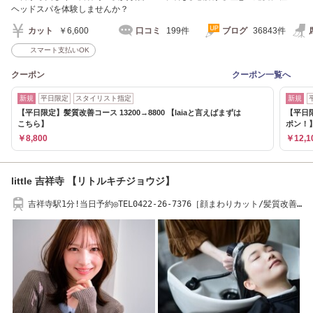
ヘッドスパを体験しませんか？
カット
￥6,600
口コミ
199件
ブログ
36843件
スマート支払いOK
クーポン
クーポン一覧へ
新規
平日限定
スタイリスト指定
新規
【平日限定】髪質改善コース 13200→8800 【laiaと言えばまずは
【平日限
こちら】
ポン！
￥8,800
￥12,1
little 吉祥寺 【リトルキチジョウジ】
吉祥寺駅1分!当日予約◎TEL0422-26-7376［顔まわりカット/髪質改善/
吉祥寺］