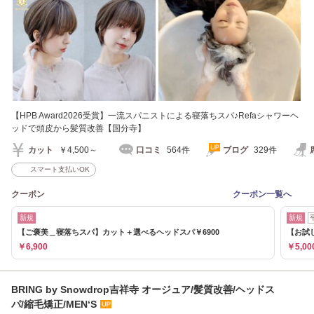
【HPB Award2026受賞】一流スパニストによる寝落ちスパ♪Refaシャワーヘ
ッドで頭皮から髪質改善【国分寺】
カット
￥4,500～
口コミ
564件
ブログ
329件
スマート支払いOK
クーポン
クーポン一覧へ
新規
新規
【ご褒美＿寝落ちスパ】カット＋選べるヘッドスパ￥6900
【お試
￥6,900
￥5,00
BRING by Snowdrop吉祥寺 オージュア/髪質改善/ヘッドス
パ/縮毛矯正/MEN‘S