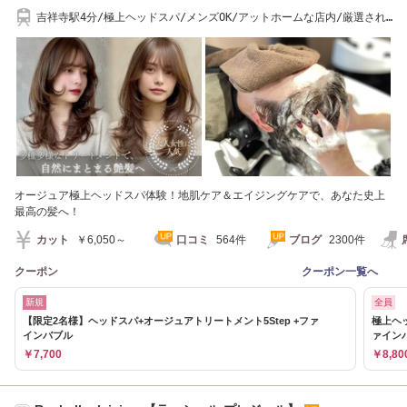
吉祥寺駅4分/極上ヘッドスパ/メンズOK/アットホームな店内/厳選され
た"物"のみ使用
オージュア極上ヘッドスパ体験！地肌ケア＆エイジングケアで、あなた史上
最高の髪へ！
カット
￥6,050～
口コミ
564件
ブログ
2300件
クーポン
クーポン一覧へ
新規
全員
【限定2名様】ヘッドスパ+オージュアトリートメント5Step +ファ
極上ヘッ
インバブル
ァイン
￥7,700
￥8,80