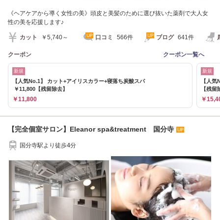
《ヘアケアから導く女性の美》頭皮と美髪のために選び抜いた薬剤で大人女
性の美を応援します♪
カット
￥5,740～
口コミ
566件
ブログ
641件
クーポン
クーポン一覧へ
新規
新規
【人気No.1】 カット+アイリスカラー+寝落ち炭酸スパ
【人気
￥11,800【残留除去】
【残留
￥11,800
￥15,4
【完全個室サロン】Eleanor spa&treatment 国分寺
国分寺駅より徒歩4分