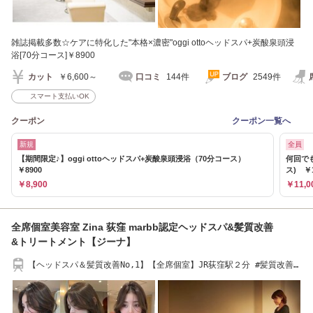
雑誌掲載多数☆ケアに特化した"本格×濃密"oggi ottoヘッドスパ+炭酸泉頭浸
浴[70分コース]￥8900
カット
￥6,600～
口コミ
144件
ブログ
2549件
スマート支払いOK
クーポン
クーポン一覧へ
新規
全員
【期間限定♪】oggi ottoヘッドスパ+炭酸泉頭浸浴（70分コース）
何回でも
￥8900
ス) ￥1
￥8,900
￥11,0
全席個室美容室 Zina 荻窪 marbb認定ヘッドスパ&髪質改善
&トリートメント【ジーナ】
【ヘッドスパ＆髪質改善No,1】【全席個室】JR荻窪駅２分 #髪質改善
#ヘッドスパ