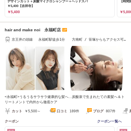
デザインカット＋炭酸マイクロシャンプー＋ヘッドスパ
【時間限
￥5,400【吉祥寺】
￥5,400
￥5,00
hair and make noi 永福町店
京王井の頭線 永福町駅徒歩1分 方南町 / 笹塚からもアクセス可
能
<永福町>うるうるサラサラ健康的な髪へ…炭酸泉で生まれたての素髪へ＆ト
リートメントで内外から徹底ケア
カット
￥5,500～
口コミ
189件
ブログ
807件
クーポン
クーポン一覧へ