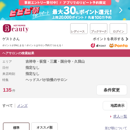
レディース
ブックマーク
ログイン
ゲストさん
ポイントを表示する
ポイントが1%たまる！
ポイントはサロン予約でつかえる！
ヘアサロンの検索結果
吉祥寺・荻窪・三鷹・国分寺・久我山
エリア
指定なし
日付
指定なし
来店時刻
ヘッドスパが自慢のサロン
特集
135
条件変更
件
すべて
メンズ
地図表示
求人一覧
オススメ順
標準
並び順について