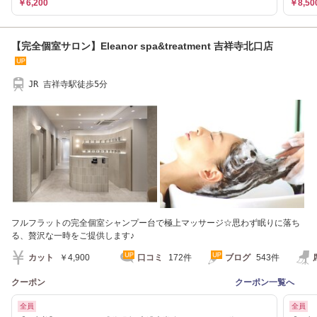
￥6,200
￥8,50
【完全個室サロン】Eleanor spa&treatment 吉祥寺北口店
JR 吉祥寺駅徒歩5分
フルフラットの完全個室シャンプー台で極上マッサージ☆思わず眠りに落ち
る、贅沢な一時をご提供します♪
カット
￥4,900
口コミ
172件
ブログ
543件
クーポン
クーポン一覧へ
全員
全員