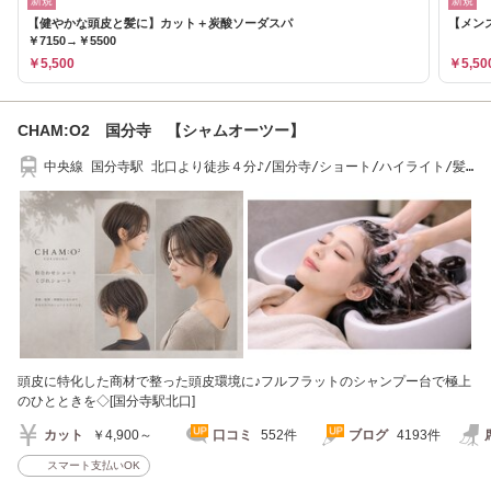
新規
新規
【健やかな頭皮と髪に】カット＋炭酸ソーダスパ
【メン
￥7150→￥5500
￥5,500
￥5,50
CHAM:O2 国分寺 【シャムオーツー】
中央線 国分寺駅 北口より徒歩４分♪/国分寺/ショート/ハイライト/髪
質改善/縮毛矯正
頭皮に特化した商材で整った頭皮環境に♪フルフラットのシャンプー台で極上
のひとときを◇[国分寺駅北口]
カット
￥4,900～
口コミ
552件
ブログ
4193件
スマート支払いOK