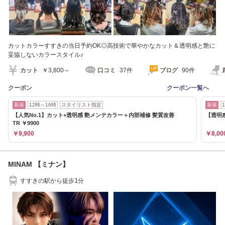
カットカラーすすきの当日予約OK◎高技術で華やかなカット＆透明感と艶に
妥協しないカラースタイル♪
カット
￥3,800～
口コミ
37件
ブログ
90件
クーポン
クーポン一覧へ
新規
12時～16時
スタイリスト指定
新規
【人気No.1】カット+透明感 艶メンテカラー＋内部補修 髪質改善
【透明
TR ￥9900
￥9,900
￥8,00
MINAM 【ミナン】
すすきの駅から徒歩1分