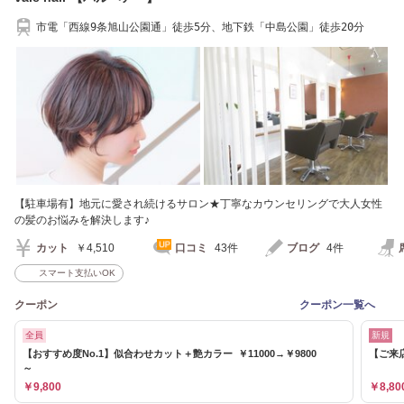
市電「西線9条旭山公園通」徒歩5分、地下鉄「中島公園」徒歩20分
【駐車場有】地元に愛され続けるサロン★丁寧なカウンセリングで大人女性
の髪のお悩みを解決します♪
カット
￥4,510
口コミ
43件
ブログ
4件
スマート支払いOK
クーポン
クーポン一覧へ
全員
新規
【おすすめ度No.1】似合わせカット＋艶カラー ￥11000→￥9800
【ご来
～
￥9,800
￥8,80