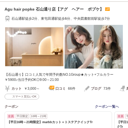
Agu hair popke 石山通り店【アグ ヘアー ポプケ】
石山通駅徒歩2分、東屯田通駅徒歩6分、中央図書館前駅徒歩7分
【石山通り】口コミ人気で年間予約数NO.1Group★カット+フルカラー
￥5900♪当日予約OK◎9:00～21:00
カット
￥3,000～
口コミ
66件
ブログ
73件
スマート支払いOK
クーポン
クーポン一覧へ
全員
平日限定
16時～21時
全員
【平日16時～21時限定】marbbカット＋トステアクイックTr
【平日
クTr