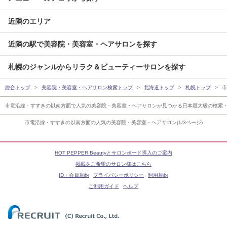
近隣のエリア
近隣の駅で美容院・美容室・ヘアサロンを探す
札幌のジャンルからリラク＆ビューティーサロンを探す
総合トップ
美容院・美容室・ヘアサロン検索トップ
北海道トップ
札幌トップ
市
市電沿線・すすきの以南方面で人気の美容院・美容室・ヘアサロンが見つかる日本最大級の検索
市電沿線・すすきの以南方面の人気の美容院・美容室・ヘアサロン(1/3ページ)
HOT PEPPER Beautyとサロンボード導入のご案内
掲載をご希望のサロン様はこちら
ID・会員規約
プライバシーポリシー
利用規約
ご利用ガイド
ヘルプ