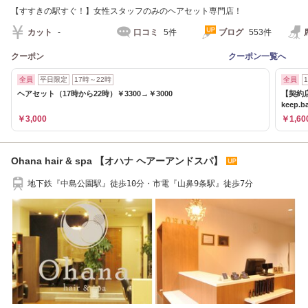
【すすきの駅すぐ！】女性スタッフのみのヘアセット専門店！
カット
-
口コミ
5件
ブログ
553件
クーポン
クーポン一覧へ
全員
平日限定
17時～22時
全員
ヘアセット（17時から22時）￥3300→￥3000
【契約店
keep.b
￥3,000
￥1,60
Ohana hair & spa 【オハナ ヘアーアンドスパ】
地下鉄『中島公園駅』徒歩10分・市電『山鼻9条駅』徒歩7分