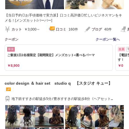
【当日予約◎お手頃価格で実力派】口コミ高評価◎忙しいビジネスマンをキ
メる！[メンズカット/バーバー]
カット
￥3,000～
口コミ
160件
ブログ
40件
クーポン
クーポン一覧へ
新規
全員
ご新規1日2名様限定【期間限定】メンズカット+選べるパーマ
【電話
す！
￥8,900
￥0
color design ＆ hair set studio q 【スタジオ キュー】
地下鉄すすきの駅徒歩5分/豊水すすきの駅徒歩8分《ヘアセット
￥2000~》カラー/カット