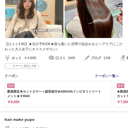
【口コミ4.96】★当日予約OK★落ち着いた空間で似合わせとヘアケアにこだ
わった大人女子にオススメサロン♪
カット
￥4,900
口コミ
34件
ブログ
13件
スマート支払いOK
クーポン
クーポン一覧へ
新規
新規
新規限定★カットカラー＋超音波付★AMASIAインピタリトリート
★新規様
メント★￥9500
カット￥
￥9,500
￥7,50
hair make pupe