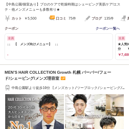
【中島公園/個室あり】プロのケアで乾燥時期はシェービング美肌ケア!エス
テ・他メンズメニューも多数有り★
カット
￥5,500
口コミ
75件
ブログ
135件
クーポン
クーポン一覧へ
全員
全員
↓↓ 【 メンズ向けメニュー】 ↓↓
★人気N
分 ￥7
-
￥7,48
MEN’S HAIR COLLECTION Growth 札幌 バーバー/フェー
ド/シェービング/メンズ理容室
中島公園駅より徒歩10分 [メンズカット/ツーブロック/シェービング/
バーバー/理容室]