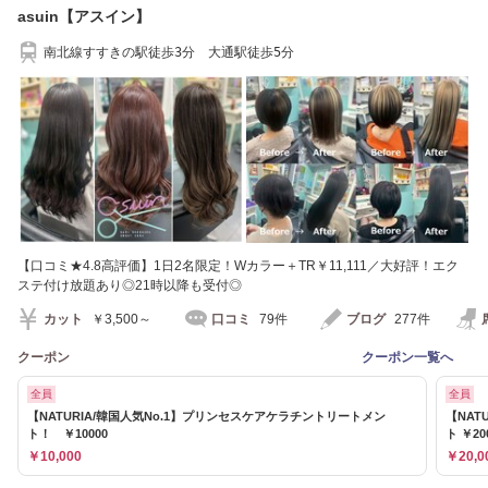
asuin【アスイン】
南北線すすきの駅徒歩3分 大通駅徒歩5分
【口コミ★4.8高評価】1日2名限定！Wカラー＋TR￥11,111／大好評！エク
ステ付け放題あり◎21時以降も受付◎
カット
￥3,500～
口コミ
79件
ブログ
277件
クーポン
クーポン一覧へ
全員
全員
【NATURIA/韓国人気No.1】プリンセスケアケラチントリートメン
【NAT
ト！ ￥10000
ト ￥20
￥10,000
￥20,0