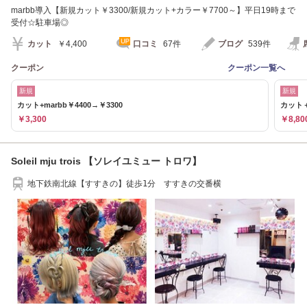
marbb導入【新規カット￥3300/新規カット+カラー￥7700～】平日19時まで
受付☆駐車場◎
カット
￥4,400
口コミ
67件
ブログ
539件
クーポン
クーポン一覧へ
新規
新規
カット+marbb￥4400→￥3300
カット＋
￥3,300
￥8,80
Soleil mju trois 【ソレイユミュー トロワ】
地下鉄南北線【すすきの】徒歩1分 すすきの交番横