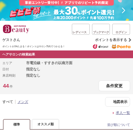
レディース
ブックマーク
ログイン
ゲストさん
ポイントを表示する
ポイントが1%たまる！
ポイントはサロン予約でつかえる！
ヘアサロンの検索結果
市電沿線・すすきの以南方面
エリア
指定なし
日付
指定なし
来店時刻
44
条件変更
件
すべて
メンズ
地図表示
求人一覧
オススメ順
標準
並び順について