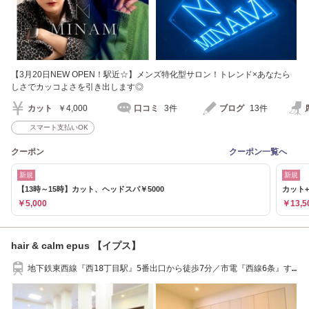
【3月20日NEW OPEN！駅近☆】メンズ特化型サロン！トレンド×あなたら
しさでカッコよさを引き出します◎
カット
￥4,000
口コミ
3件
ブログ
13件
スマート支払いOK
クーポン
クーポン一覧へ
新規
新規
【13時～15時】カット、ヘッドスパ￥5000
カット+
￥5,000
￥13,5
hair & calm epus 【イプス】
地下鉄東西線『西18丁目駅』5番出口から徒歩7分／市電『西線6条』す
ぐ