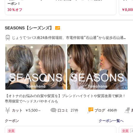
ーポン！
30％オフ
￥8,00
SEASONS【シーズンズ】
じょうてつバス南24条停留場前、市電停留場”石山通”から徒歩石山通沿
い南へ約5分
【オトナのお悩みの白髪や髪質を】ブレンドハイライトや髪質改善で解決！
専用個室でヘッドスパやネイルも
カット
￥5,500～
口コミ
27件
ブログ
496件
クーポン
クーポン一覧へ
全員
全員