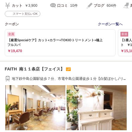
カット
￥3,900
口コミ
10件
ブログ
604件
スマート支払いOK
クーポン
クーポン一覧へ
全員
新規
【厳選Specialケア】カット+カラー+TOKIOトリートメント+極上
【1番
フルスパ
ト ￥1
￥19,470
￥15,1
FAITH 南１１条店【フェイス】
地下鉄中島公園駅徒歩７分、市電中島公園通徒歩１分【白髪ぼかし/リタ
ッチ/ブリーチ】