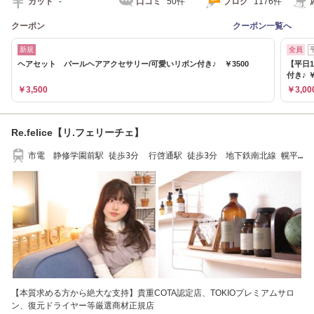
カット
-
口コミ
50件
ブログ
1176件
クーポン
クーポン一覧へ
新規
全員
ヘアセット パールヘアアクセサリー/可愛いリボン付き♪ ￥3500
【平日
付き♪ ￥
￥3,500
￥3,00
Re.felice【リ.フェリーチェ】
市電 静修学園前駅 徒歩3分 行啓通駅 徒歩3分 地下鉄南北線 幌平
橋駅 徒歩7分
【本質求める方から絶大な支持】貴重COTA認定店、TOKIOプレミアムサロ
ン、復元ドライヤー等厳選商材正規店