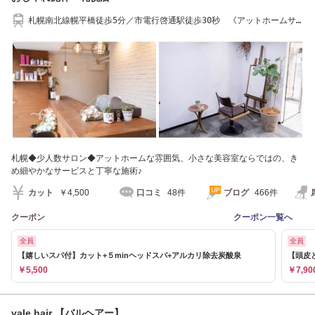
札幌南北線幌平橋徒歩5分／市電行啓通駅徒歩30秒 《アットホームサ
ロン》
札幌◆少人数サロン◆アットホームな雰囲気、小さな美容室ならではの、き
め細やかなサービスと丁寧な施術♪
カット
￥4,500
口コミ
48件
ブログ
466件
クーポン
クーポン一覧へ
全員
全員
【嬉しいスパ付】カット+５minヘッドスパ+アルカリ除去炭酸泉
【頭皮
￥5,500
￥7,90
vale hair 【バルヘアー】