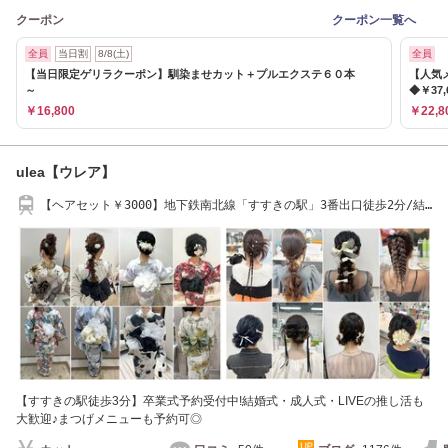
クーポン
クーポン一覧へ
全員
当日割
8/8(土)
全員
【当日限定ゲリラクーポン】馴染ませカット＋プルエクステ６０本
【人気
～
◆￥37,
￥16,800
￥22,8
ulea【ウレア】
【ヘアセット￥3000】地下鉄南北線「すすきの駅」3番出口徒歩2分/結
婚式/着付け/卒業式
【すすきの駅徒歩3分】卒業式予約受付中!結婚式・成人式・LIVEの推し活も
大歓迎♪まつげメニューも予約可◎