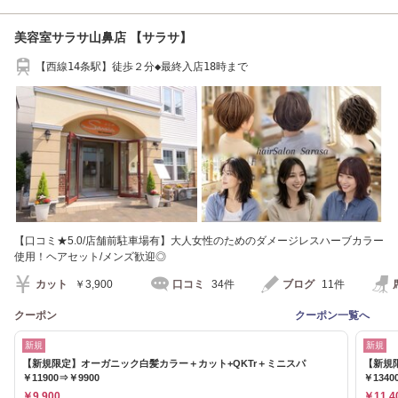
美容室サラサ山鼻店 【サラサ】
【西線14条駅】徒歩２分◆最終入店18時まで
【口コミ★5.0/店舗前駐車場有】大人女性のためのダメージレスハーブカラー
使用！ヘアセット/メンズ歓迎◎
カット
￥3,900
口コミ
34件
ブログ
11件
クーポン
クーポン一覧へ
新規
新規
【新規限定】オーガニック白髪カラー＋カット+QKTr＋ミニスパ
【新規
￥11900⇒￥9900
￥1340
￥9,900
￥11,4