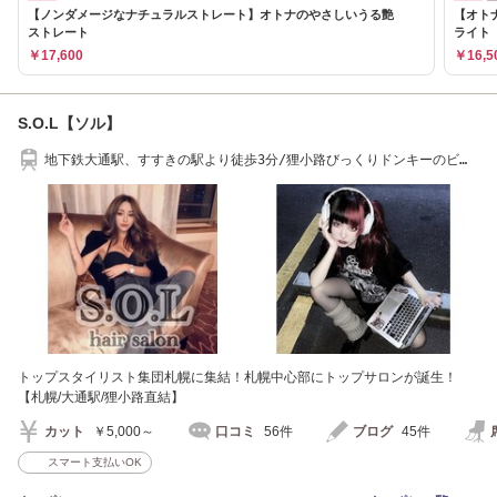
【ノンダメージなナチュラルストレート】オトナのやさしいうる艶
【オトナ
ストレート
ライ
￥17,600
￥16,5
S.O.L【ソル】
地下鉄大通駅、すすきの駅より徒歩3分/狸小路びっくりドンキーのビル
5階
トップスタイリスト集団札幌に集結！札幌中心部にトップサロンが誕生！
【札幌/大通駅/狸小路直結】
カット
￥5,000～
口コミ
56件
ブログ
45件
スマート支払いOK