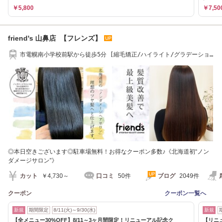
￥5,800
￥7,50
friend's 山鼻店 【フレンズ】
市電幌南小学校前駅から徒歩5分 [縮毛矯正/ハイライト/グラデーショ
ンカラー]
◎本日空きございます◎駐車場無料！お得なクーポン多数♪《北海道初“ノン
ダメージサロン”》
カット
￥4,730～
口コミ
50件
ブログ
2049件
クーポン
クーポン一覧へ
新規
期間限定
8/11(火)～9/30(水)
新規
【全メニュー30%OFF】8/11～3ヶ月間限定！リニューアル記念ク
【リニ