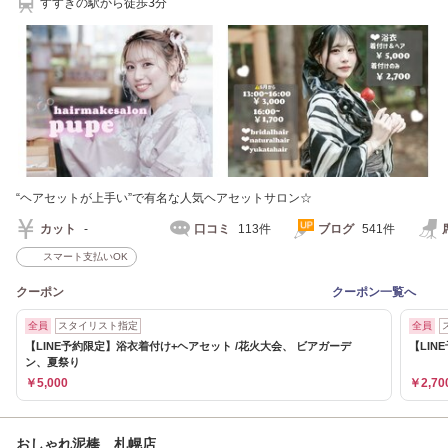
すすきの駅から徒歩3分
“ヘアセットが上手い”で有名な人気ヘアセットサロン☆
カット
-
口コミ
113件
ブログ
541件
スマート支払いOK
クーポン
クーポン一覧へ
全員
スタイリスト指定
全員
【LINE予約限定】浴衣着付け+ヘアセット /花火大会、 ビアガーデ
【LIN
ン、夏祭り
￥5,000
￥2,70
おしゃれ泥棒 札幌店