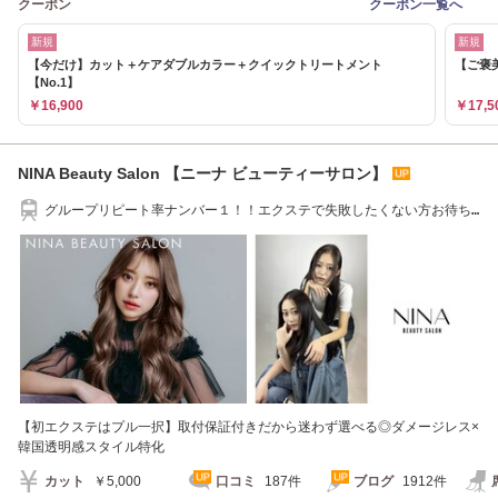
クーポン
クーポン一覧へ
新規
新規
【今だけ】カット＋ケアダブルカラー＋クイックトリートメント
【ご褒
【No.1】
￥16,900
￥17,5
NINA Beauty Salon 【ニーナ ビューティーサロン】
グループリピート率ナンバー１！！エクステで失敗したくない方お待ち
してます☆
【初エクステはプル一択】取付保証付きだから迷わず選べる◎ダメージレス×
韓国透明感スタイル特化
カット
￥5,000
口コミ
187件
ブログ
1912件