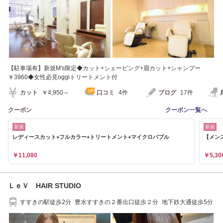
【駐車場有】新規M's限定◆カット+シェービング+眉カット+シャンプー
￥3960◆女性必見oggiトリートメント付
カット
￥4,950～
口コミ
4件
ブログ
17件
クーポン
クーポン一覧へ
新規
新規
レディースカット+フルカラー+トリートメント+マイクロバブル
【メン
￥11,080
￥5,30
ＬｅＶ HAIR STUDIO
すすきの駅徒歩2分 豊水すすきの２番出口徒歩２分 地下鉄大通徒歩5分