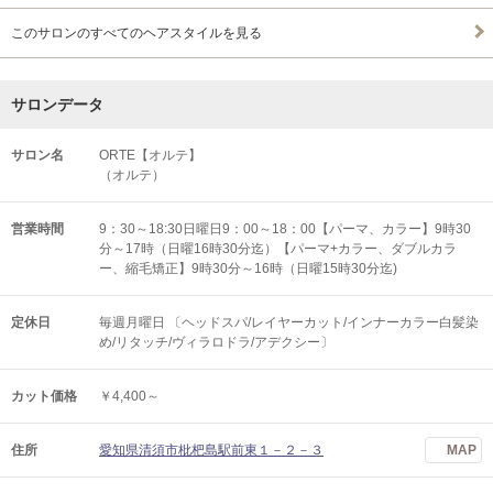
このサロンのすべてのヘアスタイルを見る
サロンデータ
サロン名
ORTE【オルテ】
（オルテ）
営業時間
9：30～18:30日曜日9：00～18：00【パーマ、カラー】9時30
分～17時（日曜16時30分迄）【パーマ+カラー、ダブルカラ
ー、縮毛矯正】9時30分～16時（日曜15時30分迄)
定休日
毎週月曜日 〔ヘッドスパ/レイヤーカット/インナーカラー白髪染
め/リタッチ/ヴィラロドラ/アデクシー〕
カット価格
￥4,400～
住所
愛知県清須市枇杷島駅前東１－２－３
MAP