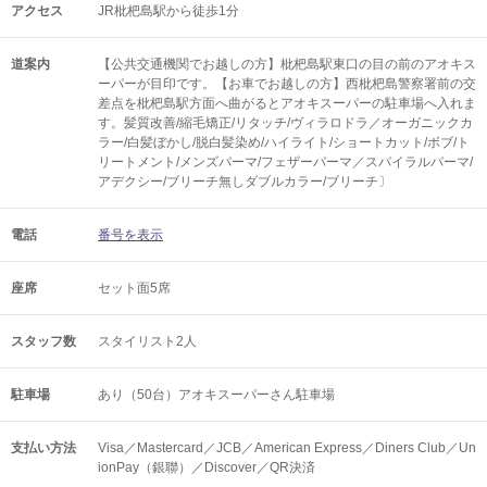
アクセス
JR枇杷島駅から徒歩1分
道案内
【公共交通機関でお越しの方】枇杷島駅東口の目の前のアオキス
ーパーが目印です。【お車でお越しの方】西枇杷島警察署前の交
差点を枇杷島駅方面へ曲がるとアオキスーパーの駐車場へ入れま
す。髪質改善/縮毛矯正/リタッチ/ヴィラロドラ／オーガニックカ
ラー/白髪ぼかし/脱白髪染め/ハイライト/ショートカット/ボブ/ト
リートメント/メンズパーマ/フェザーパーマ／スパイラルパーマ/
アデクシー/ブリーチ無しダブルカラー/ブリーチ〕
電話
番号を表示
座席
セット面5席
スタッフ数
スタイリスト2人
駐車場
あり（50台）アオキスーパーさん駐車場
支払い方法
Visa／Mastercard／JCB／American Express／Diners Club／Un
ionPay（銀聯）／Discover／QR決済