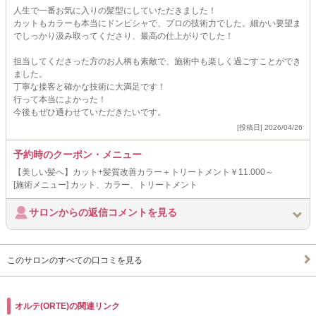
人生で一番お気に入りの髪型にしていただきました！
カットもカラーも本当にドンピシャで、プロの技術力でした。細かい要望ま
でしっかり汲み取ってくださり、最高の仕上がりでした！
担当してくださった方のお人柄も素敵で、施術中も楽しく過ごすことができ
ました。
丁寧な接客と確かな技術に大満足です！
行って本当によかった！
今後もぜひ通わせていただきたいです。
[投稿日] 2026/04/26
予約時のクーポン・メニュー
【美しい髪へ】カット+髪質改善カラー＋トリートメント￥11.000～
[施術メニュー] カット、カラー、トリートメント
サロンからの返信コメントを見る
このサロンのすべての口コミを見る
オルテ(ORTE)の関連リンク