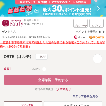
国内最大級の
サロン予約サイト
ブックマーク
ログイン
ゲストさん
ポイントを表示する
ポイントが1%たまる！
ポイントはサロン予約でつかえる！
【重要】熊本県熊本地方で発生した地震の影響のある地域へご予約されているお客
様へ（2026年7月28日）
ORTE【オルテ】
MAP
4.61
（59件）
空席確認・予約する
空席あり
本日の空席状況：
◯
スタッフ募集を見る
クーポン・メニュー
サロン情報