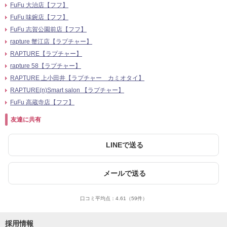
FuFu 大治店【フフ】
FuFu 味鋺店【フフ】
FuFu 志賀公園前店【フフ】
rapture 蟹江店【ラプチャー】
RAPTURE【ラプチャー】
rapture 58【ラプチャー】
RAPTURE 上小田井【ラプチャー カミオタイ】
RAPTURE(n)Smart salon 【ラプチャー】
FuFu 高蔵寺店【フフ】
友達に共有
LINEで送る
メールで送る
口コミ平均点：
4.61
（59件）
採用情報