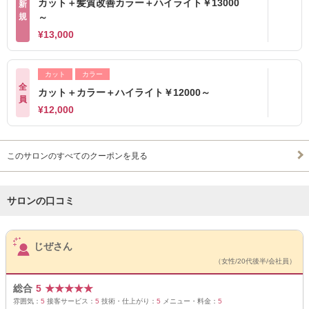
カット＋髪質改善カラー＋ハイライト￥13000
新
規
～
¥13,000
カット
カラー
全
カット＋カラー＋ハイライト￥12000～
員
¥12,000
このサロンのすべてのクーポンを見る
サロンの口コミ
サロンPick Up
じぜさん
（女性/20代後半/会社員）
総合
5
★
★
★
★
★
雰囲気：
5
接客サービス：
5
技術・仕上がり：
5
メニュー・料金：
5