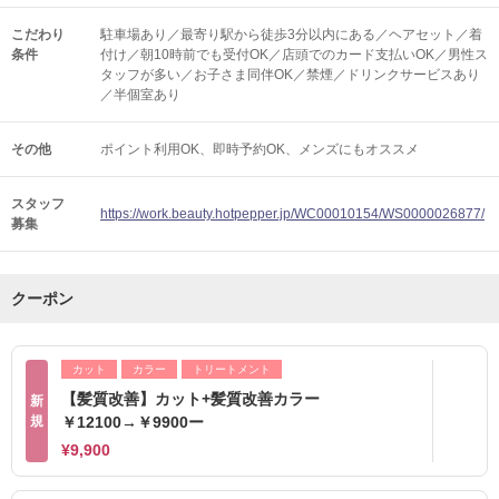
こだわり
駐車場あり／最寄り駅から徒歩3分以内にある／ヘアセット／着
条件
付け／朝10時前でも受付OK／店頭でのカード支払いOK／男性ス
タッフが多い／お子さま同伴OK／禁煙／ドリンクサービスあり
／半個室あり
その他
ポイント利用OK
即時予約OK
メンズにもオススメ
スタッフ
https://work.beauty.hotpepper.jp/WC00010154/WS0000026877/
募集
クーポン
カット
カラー
トリートメント
【髪質改善】カット+髪質改善カラー
新
規
￥12100→￥9900ー
¥9,900