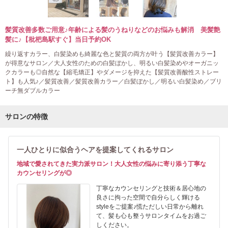
髪質改善多数ご用意♪年齢による髪のうねりなどのお悩みも解消 美髪艶
髪に♪【枇杷島駅すぐ】当日予約OK
繰り返すカラー、白髪染めも綺麗な色と髪質の両方が叶う【髪質改善カラー】
が得意なサロン／大人女性のための白髪ぼかし、明るい白髪染めやオーガニッ
クカラーも◎自然な【縮毛矯正】やダメージを抑えた【髪質改善酸性ストレー
ト】も人気♪／髪質改善／髪質改善カラー／白髪ぼかし／明るい白髪染め／ブリ
ーチ無ダブルカラー
サロンの特徴
一人ひとりに似合うヘアを提案してくれるサロン
地域で愛されてきた実力派サロン！大人女性の悩みに寄り添う丁寧な
カウンセリングが◎
丁寧なカウンセリングと技術＆居心地の
良さに拘った空間で自分らしく輝ける
styleをご提案♪慌ただしい日常から離れ
て、髪も心も整うサロンタイムをお過ご
しください。