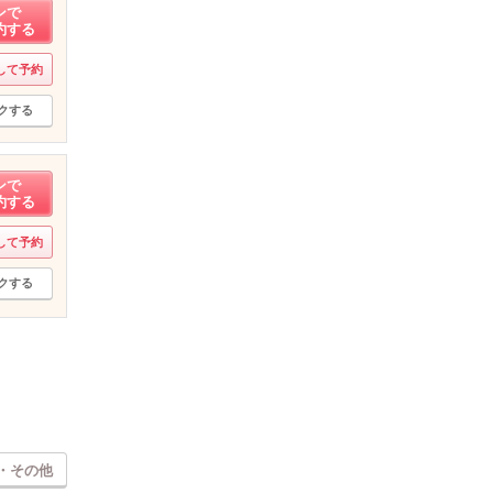
ンで
約する
して予約
クする
ンで
約する
して予約
クする
・その他