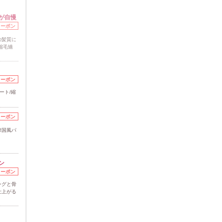
が自慢
クーポン
の髪質に
縮毛矯
クーポン
ート/縮
クーポン
韓国風パ
ン
クーポン
ングと骨
仕上がる