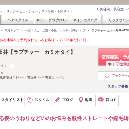
美容院・美容室・
ン ・リラク＆ビューティーサロン検索・予約サイト
ヘアスタイル
ネイル・まつげサロン
ネイルカタログ
リラクサロ
>
東海トップ
>
一宮・犬山・江南・小牧・小田井・津島トップ
>
ラプチャー 上小田井(RAPTU
る地域へご予約されているお客様へ（2026年7月28日）
上小田井【ラプチャー カミオタイ】
空席確認・予
◯
空席
本日
47件）
1F
ブックマー
改善/酸性ストレート/韓国風パーマ/無重力パーマ】
スタッフ募集
スタイリスト
スタイル
ブログ
地図
口コミ
による髪のうねりなどののお悩みも酸性ストレートや縮毛