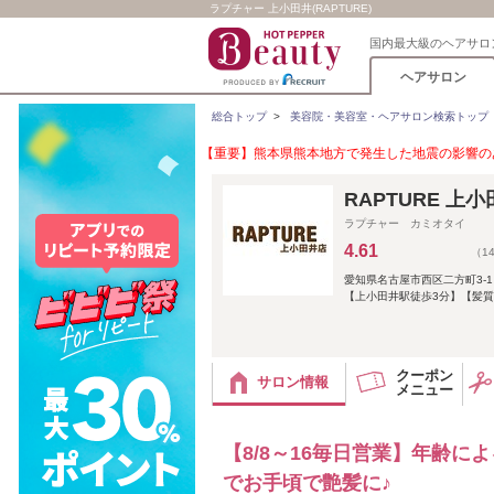
ラプチャー 上小田井(RAPTURE)
国内最大級のヘアサロ
ヘアサロン
総合トップ
>
美容院・美容室・ヘアサロン検索トップ
【重要】熊本県熊本地方で発生した地震の影響のあ
RAPTURE 
ラプチャー カミオタイ
4.61
（1
愛知県名古屋市西区二方町3-1 
【上小田井駅徒歩3分】【髪質
クーポン
サロン情報
メニュー
【8/8～16毎日営業】年齢
でお手頃で艶髪に♪