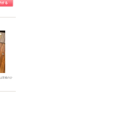
約する
は至福のひ