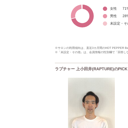
女性
71
男性
28
未設定・そ
※サロンの利用傾向は、直近3カ月間のHOT PEPPER 
※「未設定・その他」は、会員情報の性別欄で「回答し
ラプチャー 上小田井(RAPTURE)のPIC