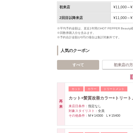
初来店
¥11,000～¥
2回目以降来店
¥11,000～¥
※平均予約金額は、直近1年間のHOT PEPPER Bea
※回数券購入分を含みます。
※予約合計金額が0円の場合は集計対象外です。
人気のクーポン
すべて
初来店の方
カット
カラー
トリートメント
カット+髪質改善カラー+トリート
再
来店日条件：
指定なし
来
対象スタイリスト：
全員
その他条件：
M￥14300 L￥15400