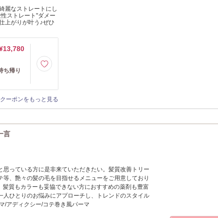
綺麗なストレートにし
性ストレート"ダメー
仕上がりが叶う♪ぜひ
¥13,780
持ち帰り
クーポンをもっと見る
一言
と思っている方に是非来ていただきたい。髪質改善トリー
テ等、艶々の髪の毛を目指せるメニューをご用意しており
jua、髪質もカラーも妥協できない方におすすめの薬剤も豊富
一人ひとりのお悩みにアプローチし、トレンドのスタイル
マ/アディクシー/コテ巻き風パーマ