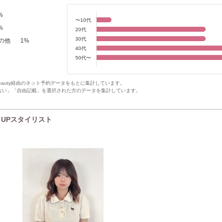
%
〜10代
%
20代
30代
の他
1
%
40代
50代〜
Beauty経由のネット予約データをもとに集計しています。
ない」「自由記載」を選択された方のデータを集計しています。
K UPスタイリスト