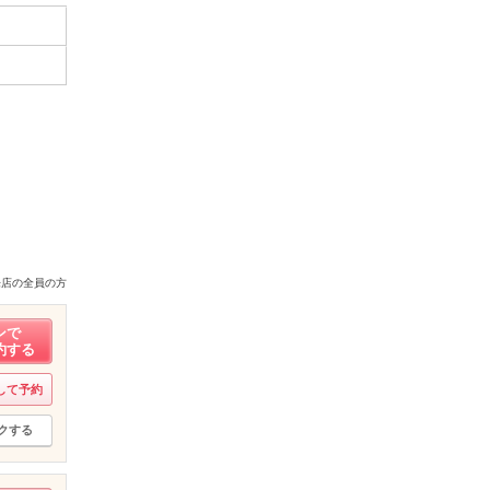
来店の全員の方
ンで
約する
して予約
クする