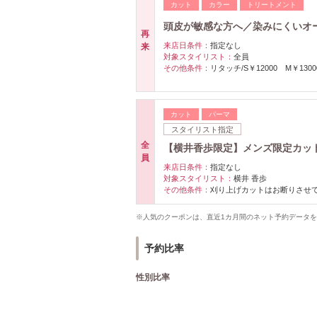
カット
カラー
トリートメント
頭皮が敏感な方へ／染みにくいオ
再
来店日条件：
指定なし
来
対象スタイリスト：
全員
その他条件：
リタッチ/S￥12000 M￥1300
カット
パーマ
スタイリスト指定
全
【横井香歩限定】メンズ限定カッ
員
来店日条件：
指定なし
対象スタイリスト：
横井 香歩
その他条件：
刈り上げカットはお断りさせ
※人気のクーポンは、直近1カ月間のネット予約データ
予約比率
性別比率