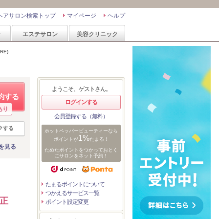
ヘアサロン検索トップ
マイページ
ヘルプ
ン
エステサロン
美容クリニック
RE)
ようこそ、ゲストさん。
約する
ログインする
あり
会員登録する（無料）
クする
ホットペッパービューティーなら
1%
ポイントが
たまる！
を見る
ためたポイントをつかっておとく
にサロンをネット予約！
たまるポイントについて
つかえるサービス一覧
矯正
ポイント設定変更