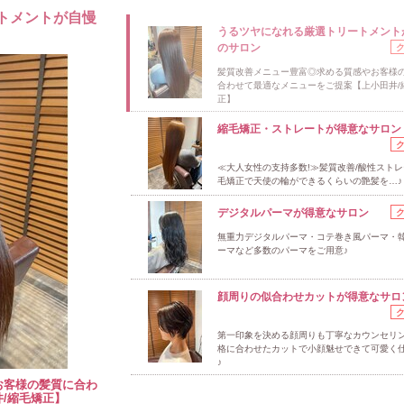
トメントが自慢
うるツヤになれる厳選トリートメント
のサロン
髪質改善メニュー豊富◎求める質感やお客様
合わせて最適なメニューをご提案【上小田井/
正】
縮毛矯正・ストレートが得意なサロン
≪大人女性の支持多数!≫髪質改善/酸性ストレ
毛矯正で天使の輪ができるくらいの艶髪を…♪
デジタルパーマが得意なサロン
無重力デジタルパーマ・コテ巻き風パーマ・
ーマなど多数のパーマをご用意♪
顔周りの似合わせカットが得意なサロ
第一印象を決める顔周りも丁寧なカウンセリ
格に合わせたカットで小顔魅せできて可愛く
♪
お客様の髪質に合わ
/縮毛矯正】