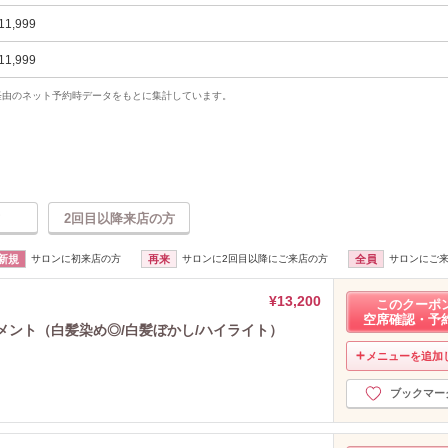
11,999
11,999
uty経由のネット予約時データをもとに集計しています。
2回目以降来店の方
新規
サロンに初来店の方
再来
サロンに2回目以降にご来店の方
全員
サロンにご
¥13,200
このクーポ
空席確認・予
メント（白髪染め◎/白髪ぼかし/ハイライト）
メニューを追加
ブックマー