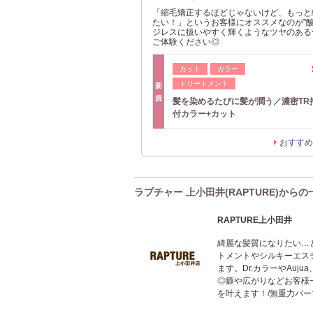
「縮毛矯正するほどじゃないけど、もっと
たい！」というお客様にオススメなのが"酸
ジレスに扱いやすく輝くようなツヤのある
ご体験ください◎
カット
カラー
トリートメント
新
規
髪を染めるたびに髪が潤う／濃密TR
付カラー+カット
おすすめ
ラプチャー 上小田井(RAPTURE)からの
RAPTURE上小田井
綺麗な髪質になりたい…
トメントやシルキーエス
ます。Dr.カラーやAu
◎癖や広がりなどお客様
を叶えます！/無重力パー