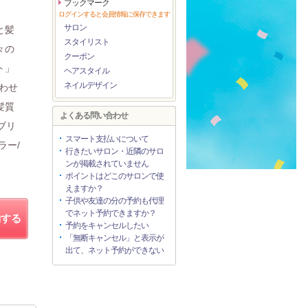
ブックマーク
ログインすると会員情報に保存できます
サロン
と髪
スタイリスト
々の
クーポン
ト」
ヘアスタイル
ネイルデザイン
わせ
髪質
よくある問い合わせ
ブリ
スマート支払いについて
ラー/
行きたいサロン・近隣のサロ
ンが掲載されていません
ポイントはどこのサロンで使
えますか？
子供や友達の分の予約も代理
でネット予約できますか？
約する
予約をキャンセルしたい
「無断キャンセル」と表示が
出て、ネット予約ができない