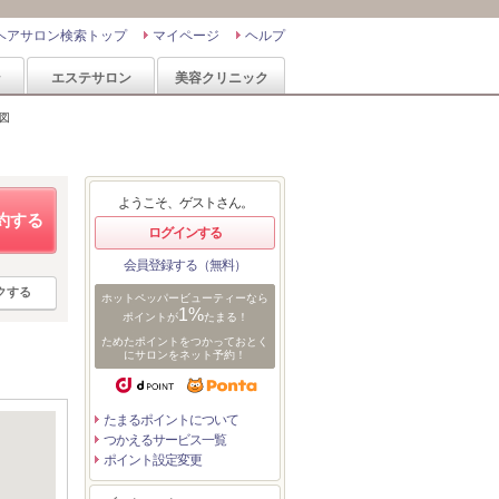
ヘアサロン検索トップ
マイページ
ヘルプ
ン
エステサロン
美容クリニック
図
ようこそ、ゲストさん。
約する
ログインする
会員登録する（無料）
クする
ホットペッパービューティーなら
1%
ポイントが
たまる！
ためたポイントをつかっておとく
にサロンをネット予約！
たまるポイントについて
つかえるサービス一覧
ポイント設定変更