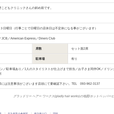
野こどもクリニックさんの斜め前です。
・３日曜日（行事ごとで日曜日の店休日は不定休になる事がございます）
／JCB／American Express／Diners Club
席数
セット面2席
駐車場
有り
ロン／駐車場あり／1人のスタイリストが仕上げまで担当／お子さま同伴OK／ドリン
制
には注意事項がございます店頭にて要確認下さい。TEL 093-962-3137
グラッドリー ヘアー ワークス(gladly hair works)の地図/ホットペッパ
市
北九州市小倉南区
徳力嵐山口
守恒