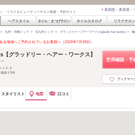
美容院・美容室・
ン ・リラク＆ビューティーサロン検索・予約サイト
ヘアスタイル
ネイル・まつげサロン
ネイルカタログ
リラクサロ
>
九州・沖縄トップ
>
北九州トップ
>
グラッドリー ヘアー ワークス(gladly hair works)
>
地
る地域へご予約されているお客様へ（2026年7月28日）
r works【グラッドリー・ヘアー・ワークス】
空席確認・予
クス
-１２-３
り徒歩１5分
ブックマー
スタイリスト
地図
口コミ