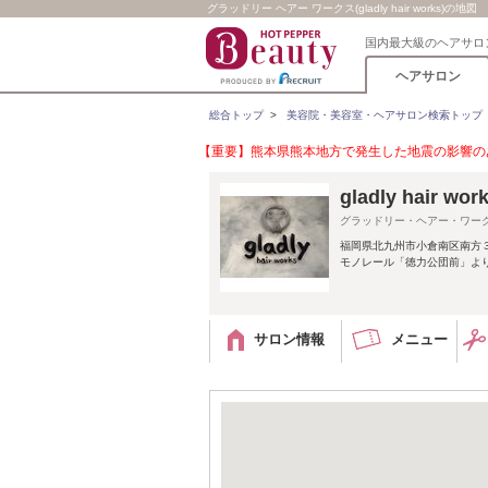
グラッドリー ヘアー ワークス(gladly hair works)の地図
国内最大級のヘアサロ
ヘアサロン
総合トップ
>
美容院・美容室・ヘアサロン検索トップ
【重要】熊本県熊本地方で発生した地震の影響のあ
gladly hai
グラッドリー・ヘアー・ワー
福岡県北九州市小倉南区南方３
モノレール「徳力公団前」よ
サロン情報
メニュー