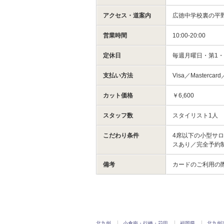
アクセス・道案内
広徳中学校裏の平
営業時間
10:00-20:00
定休日
毎週月曜日・第1
支払い方法
Visa／Mastercard
カット価格
￥6,600
スタッフ数
スタイリスト1人
こだわり条件
4席以下の小型サ
スあり／完全予約
備考
カードのご利用の際
北九州
小倉南・行橋・苅田
福岡県
北九州