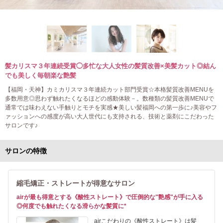
髪カリスマ３年連続受賞◯多忙な大人女性の髪質改善×美髪カット◎結ん
でも美しく毎朝楽な艶髪
【福岡・天神】カミカリスマ３年連続カット部門受賞☆本格髪質改善MENUを
多数用意◎思わず触れたくなるほどの感動体験－。数種類の髪質改善MENUで
通常では味わえない手触りとモチを実感★美しい髪福岡への第一歩に♪美容やフ
ァッションへの感度が高い大人世代にも支持される、技術と薬剤にこだわった
サロンです♪
サロンの特徴
縮毛矯正・ストレートが得意なサロン
airが最も得意とする《酸性ストレート》で圧倒的な"艶感"が手に入る
◎何度でも触れたくなる滑らかな髪質に*
airこだわりの《酸性ストレート》は髪