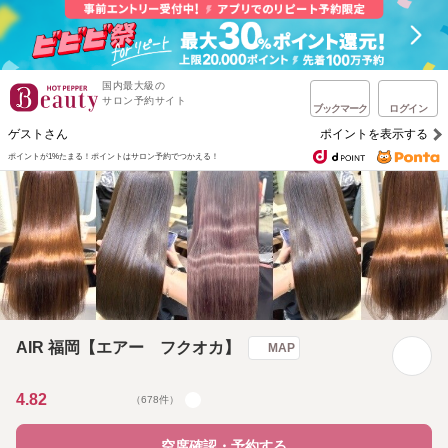
国内最大級の
サロン予約サイト
ブックマーク
ログイン
ゲストさん
ポイントを表示する
ポイントが1%たまる！
ポイントはサロン予約でつかえる！
AIR 福岡【エアー フクオカ】
MAP
4.82
（678件）
空席確認・予約する