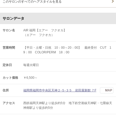
このサロンのすべてのヘアスタイルを見る
サロンデータ
サロン名
AIR 福岡【エアー フクオカ】
（エアー フクオカ）
営業時間
【平日・土曜・日祝 10：00～20：00】 最終受付 CUT 1
9：00 COLOR/PERM 18：00
定休日
毎週火曜日
カット価格
￥6,500～
住所
福岡県福岡市中央区天神２-５-３５ 岩田屋新館 ７F
MAP
アクセス
西鉄福岡天神駅より徒歩約5分 地下鉄空港線天神駅・七隈線天
神南駅より徒歩約5分