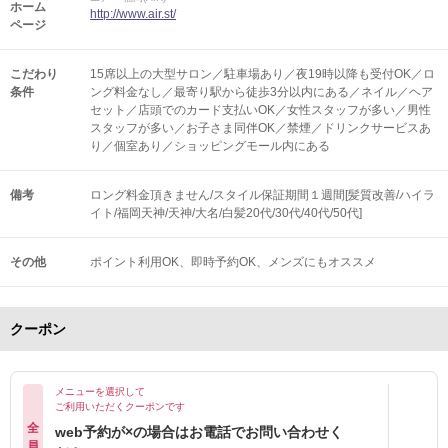
ホーム
http://www.air.st/
ページ
こだわり
15席以上の大型サロン／駐車場あり／夜19時以降も受付OK／ロ
条件
ング料金なし／最寄り駅から徒歩3分以内にある／ネイル／ヘア
セット／店頭でのカード支払いOK／女性スタッフが多い／男性
スタッフが多い／お子さま同伴OK／禁煙／ドリンクサービスあ
り／個室あり／ショッピングモール内にある
備考
ロング料金頂きません/スタイル保証期間１週間[髪質改善/ハイラ
イト/福岡天神/天神/大名/白髪20代/30代/40代/50代]
その他
ポイント利用OK
即時予約OK
メンズにもオススメ
クーポン
メニューを選択して
ご利用いただくクーポンです
全
web予約が×の場合はお電話でお問い合わせく
員