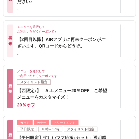
ださい♪
-
メニューを選択して
ご利用いただくクーポンです
再
【2回目以降】AIRアプリに再来クーポンがご
来
ざいます。QRコードからどうぞ。
-
メニューを選択して
ご利用いただくクーポンです
スタイリスト指定
新
【西限定♪】 ALLメニュー20％OFF ご希望
規
メニューをカスタマイズ！
20％オフ
カット
カラー
トリートメント
平日限定
10時～17時
スタイリスト指定
新
【平日限定】忙しいママ応援♪カット＋透明感