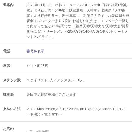
道案内
2021年11月1日 移転リニューアルOPEN☆◆「西鉄福岡(天神)
駅」より徒歩約５分◆地下鉄空港線「天神駅」七隈線「天神南
駅」より徒歩約５分。岩田屋本店 新館７Ｆです。西鉄福岡天神
駅側エレベーターより７階にお越しいただき、エレベーター降り
て向かって左がAIR福岡です。[福岡天神/天神大名/天神/大名/髪質
改善/白髪/トリートメント/20代/30代/40代/50代/個室/トリートメ
ント/ハイライト］
電話
番号を表示
座席
セット面18席
スタッフ数
スタイリスト5人／アシスタント8人
駐車場
岩田屋提携駐車場がございます
支払い方法
Visa／Mastercard／JCB／American Express／Diners Club／コ
ード決済・電子マネー
お店の
エアー 福岡(AIR)