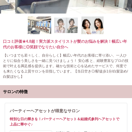
口コミ評価★4.8超！実力派スタイリストが髪のお悩みを解決！幅広い年
代のお客様に◎笑顔でなりたい自分へ
【いつまでも若々しく、自分らしく】幅広い年代のお客様に寄り添い、一人ひ
とりに似合う美しさを一緒に見つけましょう！ 安心感 と、経験豊富なプロの技
術で叶える満足感を提供します。確かな技術と心を込めたサービスで、何度で
も来たくなる上質サロンを目指しています。【当日空き◎/駅徒歩1分/白髪染め/
白髪ぼかし】
サロンの特徴
パーティーヘアセットが得意なサロン
特別な日の輝きを！パーティーヘアセット＆結婚式参列ヘアセットで
上品に華やぐ♪