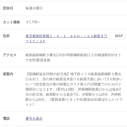
定休日
毎週火曜日
カット価格
￥7,700～
住所
東京都港区新橋１－４－１ ｗａｍｉｌｅｓ銀座タワ
MAP
ー１Ｆ／２Ｆ
アクセス
銀座線新橋駅３番出口0分/JR新橋駅銀座口２分/銀座駅6分/オト
ナ女性/髪質改善
道案内
【新橋駅徒歩20秒の好立地】地下鉄メトロ銀座線新橋駅３番出
口を出て、目の前の銀座並木道りを銀座方面に歩いて2０秒歩い
た一つ目交差点の角の綺麗なガラス張りの10階建てのビルの２
階部分になります。(受付は1階)・JR新橋駅銀座口からは徒歩2
分の好立地。銀座駅からも徒歩7分。汐留駅からは6分。内幸町
駅からは6分。《髪質改善/リタッチ/白髪染め/白髪ぼかし/ハイラ
イト》
電話
番号を表示