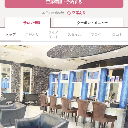
空席確認・予約する
空席あり
本日の空席状況：
◯
クーポン・メニュー
サロン情報
スタイ
トップ
こだわり
スタイル
ブログ
口コミ
リスト