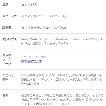
座席
セット面8席
スタッフ数
スタイリスト7人／アシスタント4人
駐車場
無し 髪質改善/白髪ぼかし/白髪染め
支払い方法
Visa／Mastercard／JCB／American Express／Diners Club／Un
ionPay（銀聯）／Discover／PayPay
お店の
エアー 銀座タワー(AIR)
ホーム
http://www.air.st/
ページ
こだわり
夜19時以降も受付OK／ロング料金なし／最寄り駅から徒歩3分
条件
以内にある／ヘアセット／店頭でのカード支払いOK／お子さま
同伴OK／禁煙
備考
担当者ご希望なしの場合ご希望に添えない場合がございますので
予めご了承下さい。※クーポンはAIRのご新規のお客様のみとな
ります。#白髪ぼかし#トリートメント