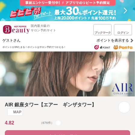
国内最大級の
サロン予約サイト
ブックマーク
ログイン
ゲストさん
ポイントを表示する
ポイントが1%たまる！
ポイントはサロン予約でつかえる！
AIR 銀座タワー【エアー ギンザタワー】
MAP
4.82
（676件）