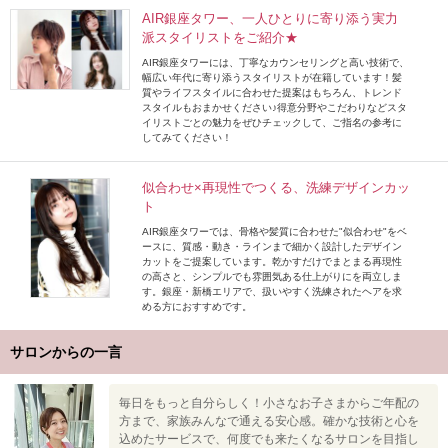
AIR銀座タワー、一人ひとりに寄り添う実力
派スタイリストをご紹介★
AIR銀座タワーには、丁寧なカウンセリングと高い技術で、
幅広い年代に寄り添うスタイリストが在籍しています！髪
質やライフスタイルに合わせた提案はもちろん、トレンド
スタイルもおまかせください♪得意分野やこだわりなどスタ
イリストごとの魅力をぜひチェックして、ご指名の参考に
してみてください！
似合わせ×再現性でつくる、洗練デザインカッ
ト
AIR銀座タワーでは、骨格や髪質に合わせた"似合わせ"をベ
ースに、質感・動き・ラインまで細かく設計したデザイン
カットをご提案しています。乾かすだけでまとまる再現性
の高さと、シンプルでも雰囲気ある仕上がりにを両立しま
す。銀座・新橋エリアで、扱いやすく洗練されたヘアを求
める方におすすめです。
サロンからの一言
毎日をもっと自分らしく！小さなお子さまからご年配の
方まで、家族みんなで通える安心感。確かな技術と心を
込めたサービスで、何度でも来たくなるサロンを目指し