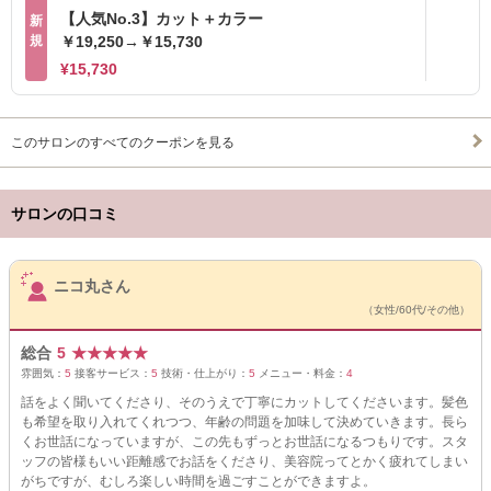
【人気No.3】カット＋カラー
新
規
￥19,250→￥15,730
¥15,730
このサロンのすべてのクーポンを見る
サロンの口コミ
サロンPick Up
ニコ丸さん
（女性/60代/その他）
総合
5
★
★
★
★
★
雰囲気：
5
接客サービス：
5
技術・仕上がり：
5
メニュー・料金：
4
話をよく聞いてくださり、そのうえで丁寧にカットしてくださいます。髪色
も希望を取り入れてくれつつ、年齢の問題を加味して決めていきます。長ら
くお世話になっていますが、この先もずっとお世話になるつもりです。スタ
ッフの皆様もいい距離感でお話をくださり、美容院ってとかく疲れてしまい
がちですが、むしろ楽しい時間を過ごすことができますよ。