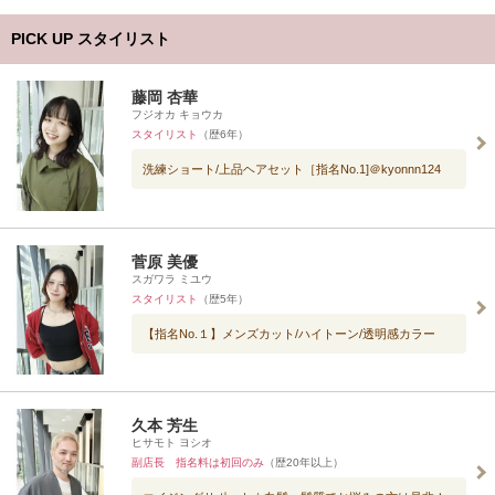
PICK UP スタイリスト
藤岡 杏華
フジオカ キョウカ
スタイリスト
（歴6年）
洗練ショート/上品ヘアセット［指名No.1]＠kyonnn124
菅原 美優
スガワラ ミユウ
スタイリスト
（歴5年）
【指名No.１】メンズカット/ハイトーン/透明感カラー
久本 芳生
ヒサモト ヨシオ
副店長 指名料は初回のみ
（歴20年以上）