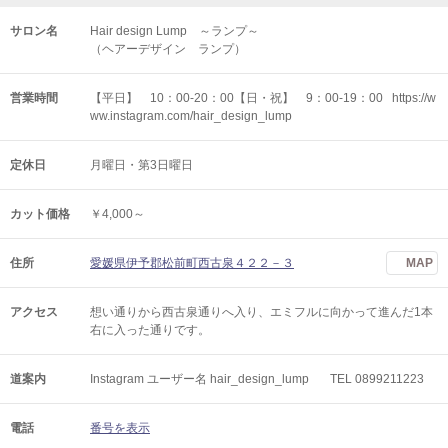
サロン名
Hair design Lump ～ランプ～
（ヘアーデザイン ランプ）
営業時間
【平日】 10：00-20：00【日・祝】 9：00-19：00 https://w
ww.instagram.com/hair_design_lump
定休日
月曜日・第3日曜日
カット価格
￥4,000～
住所
愛媛県伊予郡松前町西古泉４２２－３
MAP
アクセス
想い通りから西古泉通りへ入り、エミフルに向かって進んだ1本
右に入った通りです。
道案内
Instagram ユーザー名 hair_design_lump TEL 0899211223
電話
番号を表示