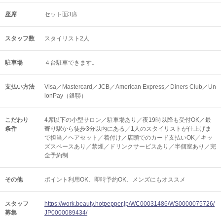
座席
セット面3席
スタッフ数
スタイリスト2人
駐車場
４台駐車できます。
支払い方法
Visa／Mastercard／JCB／American Express／Diners Club／Un
ionPay（銀聯）
こだわり
4席以下の小型サロン／駐車場あり／夜19時以降も受付OK／最
条件
寄り駅から徒歩3分以内にある／1人のスタイリストが仕上げま
で担当／ヘアセット／着付け／店頭でのカード支払いOK／キッ
ズスペースあり／禁煙／ドリンクサービスあり／半個室あり／完
全予約制
その他
ポイント利用OK
即時予約OK
メンズにもオススメ
スタッフ
https://work.beauty.hotpepper.jp/WC00031486/WS0000075726/
募集
JP0000089434/