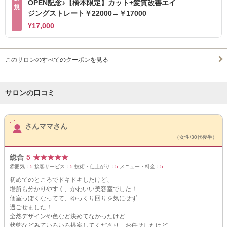
OPEN記念♪【橋本限定】カット+髪質改善エイ
規
ジングストレート￥22000→￥17000
¥17,000
このサロンのすべてのクーポンを見る
サロンの口コミ
サロンPick Up
さんママさん
（女性/30代後半）
総合
5
★
★
★
★
★
雰囲気：
5
接客サービス：
5
技術・仕上がり：
5
メニュー・料金：
5
初めてのところでドキドキしたけど、
場所も分かりやすく、かわいい美容室でした！
個室っぽくなってて、ゆっくり回りを気にせず
過ごせました！
全然デザインや色など決めてなかったけど
状態などみていろいろ提案してくださり、お任せしたけど