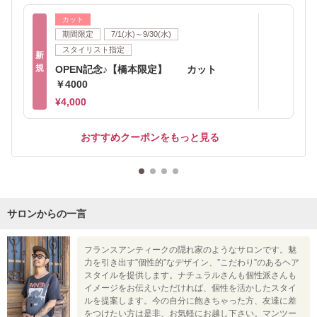
カット
期間限定
7/1(水)～9/30(水)
スタイリスト指定
新
規
OPEN記念♪【橋本限定】 カット
￥4000
¥4,000
おすすめクーポンをもっと見る
サロンからの一言
フランスアンティークの隠れ家のようなサロンです。魅
力を引き出す”個性的”なデザイン、”こだわり”のあるヘア
スタイルを提供します。ナチュラルさんも個性派さんも
イメージをお伝えいただければ、個性を活かしたスタイ
ルを提案します。今の自分に飽きちゃった方、友達に差
をつけたい方は是非、お気軽にお越し下さい。マンツー