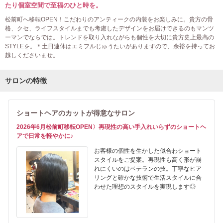
たり個室空間で至福のひと時を。
松前町へ移転OPEN！こだわりのアンティークの内装をお楽しみに。貴方の骨
格、クセ、ライフスタイルまでも考慮したデザインをお届けできるのもマンツ
ーマンでならでは。トレンドを取り入れながらも個性を大切に貴方史上最高の
STYLEを。＊土日連休はエミフルじゅうたいがありますので、余裕を持ってお
越しくださいませ。
サロンの特徴
ショートヘアのカットが得意なサロン
2026年6月松前町移転OPEN〉再現性の高い手入れいらずのショートヘ
アで日常を軽やかに♪
お客様の個性を生かした似合わショート
スタイルをご提案。再現性も高く形が崩
れにくいのはベテランの技。丁寧なヒア
リングと確かな技術で生活スタイルに合
わせた理想のスタイルを実現します◎