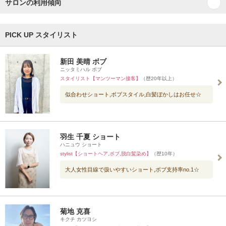
サロンの利用傾向
PICK UP スタイリスト
新田 美晴 ボブ
ニッタミハル ボブ
スタイリスト【マンツーマン接客】
（歴20年以上）
似合わせショート,ボブスタイル,白髪ぼかしはお任せ☆
羽生 千夏 ショート
ハニュウ ショート
stylist【ショートヘア,ボブ,脱白髪染め】
（歴10年）
大人女性目線で扱いやすいショート,ボブ支持率no.1☆
菊地 克喜
キクチ カツヨシ