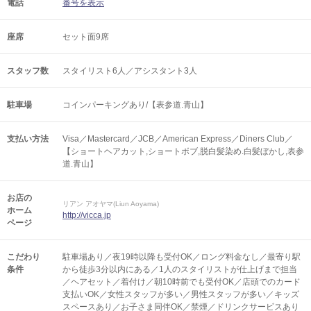
電話
番号を表示
座席
セット面9席
スタッフ数
スタイリスト6人／アシスタント3人
駐車場
コインパーキングあり/【表参道.青山】
支払い方法
Visa／Mastercard／JCB／American Express／Diners Club／
【ショートヘアカット,ショートボブ,脱白髪染め.白髪ぼかし,表参
道.青山】
お店の
リアン アオヤマ(Liun Aoyama)
ホーム
http://vicca.jp
ページ
こだわり
駐車場あり／夜19時以降も受付OK／ロング料金なし／最寄り駅
条件
から徒歩3分以内にある／1人のスタイリストが仕上げまで担当
／ヘアセット／着付け／朝10時前でも受付OK／店頭でのカード
支払いOK／女性スタッフが多い／男性スタッフが多い／キッズ
スペースあり／お子さま同伴OK／禁煙／ドリンクサービスあり