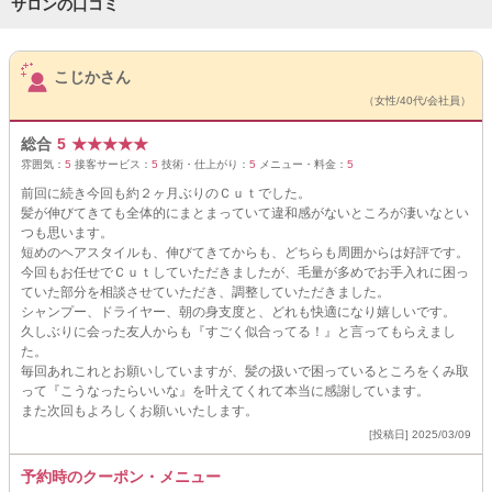
サロンの口コミ
サロンPick Up
こじかさん
（女性/40代/会社員）
総合
5
★
★
★
★
★
雰囲気：
5
接客サービス：
5
技術・仕上がり：
5
メニュー・料金：
5
前回に続き今回も約２ヶ月ぶりのＣｕｔでした。
髪が伸びてきても全体的にまとまっていて違和感がないところが凄いなとい
つも思います。
短めのヘアスタイルも、伸びてきてからも、どちらも周囲からは好評です。
今回もお任せでＣｕｔしていただきましたが、毛量が多めでお手入れに困っ
ていた部分を相談させていただき、調整していただきました。
シャンプー、ドライヤー、朝の身支度と、どれも快適になり嬉しいです。
久しぶりに会った友人からも『すごく似合ってる！』と言ってもらえまし
た。
毎回あれこれとお願いしていますが、髪の扱いで困っているところをくみ取
って『こうなったらいいな』を叶えてくれて本当に感謝しています。
また次回もよろしくお願いいたします。
[投稿日] 2025/03/09
予約時のクーポン・メニュー