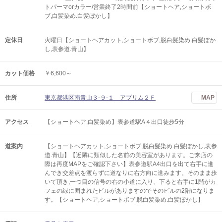
トパーマorカラー/営業終了2時間前【ショートヘア,ショートボ
ブ,白髪染め.白髪ぼかし】
定休日
火曜日【ショートヘアカット,ショートボブ,脱白髪染め.白髪ぼか
し,表参道.青山】
カット価格
￥6,600～
住所
東京都港区南青山３‐９‐１ アプリム２Ｆ
MAP
アクセス
【ショートヘア,白髪染め】表参道駅A４出口徒歩5分
道案内
【ショートヘアカット,ショートボブ,脱白髪染め.白髪ぼかし,表参
道.青山】【近隣に類似した名前の美容室があります。ご来店の
際は再度MAPをご確認下さい】表参道駅A4出口を出て右手に進
んでき交差点を渡らずに道なりに右方向に進みます。そのまま歩
いて頂き,一つ目の信号の右の小道に入り、下ると右手に1階がカ
フェの緑に囲まれたビルがありますのでそのビルの2階になりま
す。【ショートヘア,ショートボブ,脱白髪染め.白髪ぼかし】