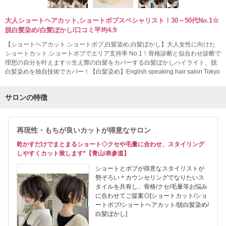
大人ショートヘアカット,ショートボブスペシャリスト！30～50代No.1☆
脱白髪染め/白髪ぼかし/口コミ平均4.9
【ショートヘアカット.ショートボブ,白髪染め,白髪ぼかし】大人女性に向けた
ショートカット.ショートボブでエリア支持率 No.1！骨格診断と似合わせ診断で
理想の自分を叶えます☆生え際の白髪をカバーする白髪ぼかしハイライト、脱
白髪染めを独自技術でカバー！【白髪染め】English speaking hair salon Tokyo
サロンの特徴
再現性・もちが良いカットが得意なサロン
乾かすだけでまとまるショート◇クセや毛量に合わせ、スタイリング
しやすくカット致します*【青山/表参道】
ショートとボブが得意なスタイリストが
勢ぞろい＊カウンセリングでなりたいス
タイルを共有し、骨格/クセ/毛量等お悩み
に合わせてご提案◎[ショートカット/ショ
ートボブ/ショートヘアカット/脱白髪染め/
白髪ぼかし]