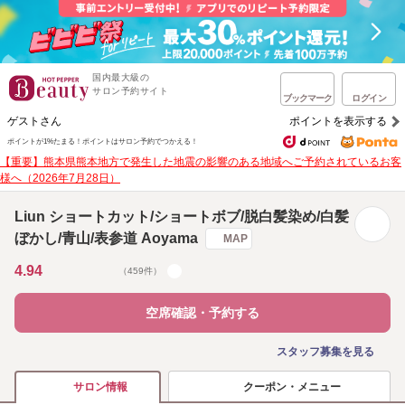
国内最大級の
サロン予約サイト
ブックマーク
ログイン
ゲストさん
ポイントを表示する
ポイントが1%たまる！
ポイントはサロン予約でつかえる！
【重要】熊本県熊本地方で発生した地震の影響のある地域へご予約されているお客
様へ（2026年7月28日）
Liun ショートカット/ショートボブ/脱白髪染め/白髪
ぼかし/青山/表参道 Aoyama
MAP
4.94
（459件）
空席確認・予約する
スタッフ募集を見る
クーポン・メニュー
サロン情報