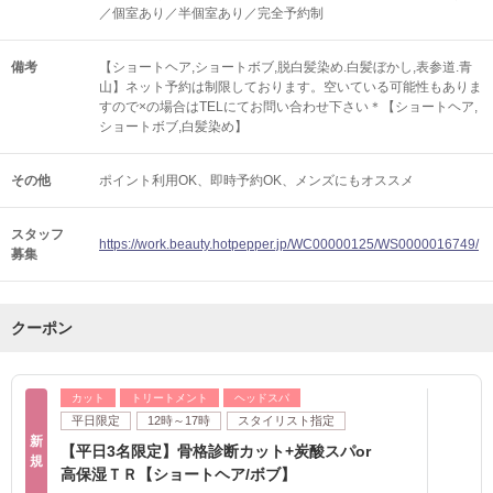
／個室あり／半個室あり／完全予約制
備考
【ショートヘア,ショートボブ,脱白髪染め.白髪ぼかし,表参道.青
山】ネット予約は制限しております。空いている可能性もありま
すので×の場合はTELにてお問い合わせ下さい＊【ショートヘア,
ショートボブ,白髪染め】
その他
ポイント利用OK
即時予約OK
メンズにもオススメ
スタッフ
https://work.beauty.hotpepper.jp/WC00000125/WS0000016749/
募集
クーポン
カット
トリートメント
ヘッドスパ
平日限定
12時～17時
スタイリスト指定
新
【平日3名限定】骨格診断カット+炭酸スパor
規
高保湿ＴＲ【ショートヘア/ボブ】