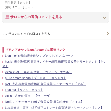
羽生限定【カット】
[施術メニュー] カット
サロンからの返信コメントを見る
このサロンのすべての口コミを見る
リアン アオヤマ(Liun Aoyama)の関連リンク
Liun men's 青山/表参道/メンズカット/メンズパーマ
kesiki. 表参道/原宿 顔周りレイヤー/縮毛矯正/髪質改善トリートメント【ケシ
キ】
vicca 'ekolu 表参道/原宿 【ヴィッカ エコル】
pu-ro omote-sando【プーロオモテサンドウ】
DAL.渋谷/表参道 縮毛矯正.髪質改善.レイヤーカット【ダル】
Liun ouji【リアン オウジ】
vicca 表参道/原宿 【ヴィッカ】
NoIE レイヤーカット/ボブ/髪質改善 原宿/北参道【ノイエ】
Les.表参道 原宿 縮毛矯正ストレート/髪質改善トリートメント【レス】