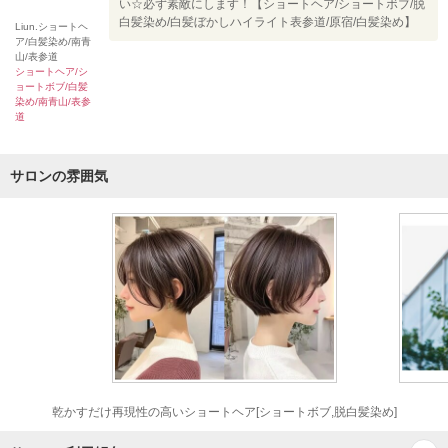
い☆必ず素敵にします！【ショートヘア/ショートボブ/脱
白髪染め/白髪ぼかしハイライト表参道/原宿/白髪染め】
Liun.ショートヘ
ア/白髪染め/南青
山/表参道
ショートヘア/シ
ョートボブ/白髪
染め/南青山/表参
道
サロンの雰囲気
乾かすだけ再現性の高いショートヘア[ショートボブ,脱白髪染め]