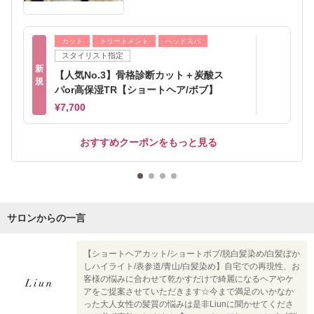
カット
トリートメント
ヘッドスパ
スタイリスト指定
新
【人気No.3】骨格診断カット＋炭酸ス
規
パor高保湿TR【ショートヘア/ボブ】
¥7,700
おすすめクーポンをもっと見る
サロンからの一言
【ショートヘアカット/ショートボブ/脱白髪染め/白髪ぼか
しハイライト/表参道/青山/白髪染め】自宅での再現性、お
客様の悩みに合わせて乾かすだけで綺麗になるヘアやケ
アをご提案させていただきます☆今まで満足のいかなか
った大人女性の髪質の悩みは是非Liunに聞かせてくださ