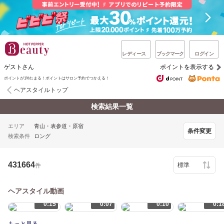
レディース
ブックマーク
ログイン
ゲストさん
ポイントを表示する
ポイントが1%たまる！ポイントはサロン予約でつかえる！
ヘアスタイルトップ
検索結果一覧
エリア
青山・表参道・原宿
条件変更
検索条件
ロング
431664
件
ヘアスタイル動画
0:15
0:07
0:10
0:1