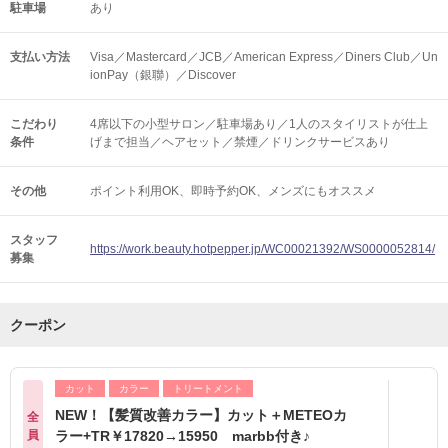
駐車場
あり
支払い方法
Visa／Mastercard／JCB／American Express／Diners Club／Un
ionPay（銀聯）／Discover
こだわり
4席以下の小型サロン／駐車場あり／1人のスタイリストが仕上
条件
げまで担当／ヘアセット／禁煙／ドリンクサービスあり
その他
ポイント利用OK
即時予約OK
メンズにもオススメ
スタッフ
https://work.beauty.hotpepper.jp/WC00021392/WS0000052814/
募集
クーポン
カット
カラー
トリートメント
NEW！【髪質改善カラー】カット＋METEOカ
全
員
ラー+TR￥17820→15950 marbb付き♪