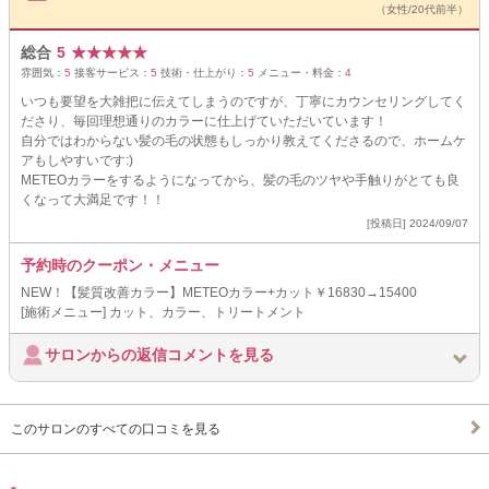
（女性/20代前半）
総合
5
★
★
★
★
★
雰囲気：
5
接客サービス：
5
技術・仕上がり：
5
メニュー・料金：
4
いつも要望を大雑把に伝えてしまうのですが、丁寧にカウンセリングしてく
ださり、毎回理想通りのカラーに仕上げていただいています！
自分ではわからない髪の毛の状態もしっかり教えてくださるので、ホームケ
アもしやすいです:)
METEOカラーをするようになってから、髪の毛のツヤや手触りがとても良
くなって大満足です！！
[投稿日] 2024/09/07
予約時のクーポン・メニュー
NEW！【髪質改善カラー】METEOカラー+カット￥16830→15400
[施術メニュー] カット、カラー、トリートメント
サロンからの返信コメントを見る
このサロンのすべての口コミを見る