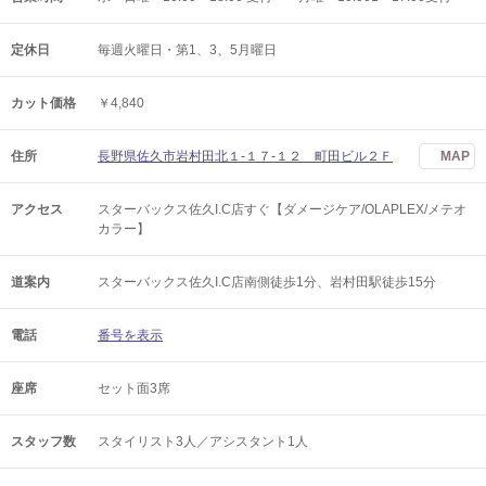
定休日
毎週火曜日・第1、3、5月曜日
カット価格
￥4,840
住所
長野県佐久市岩村田北１‐１７‐１２ 町田ビル２Ｆ
MAP
アクセス
スターバックス佐久I.C店すぐ【ダメージケア/OLAPLEX/メテオ
カラー】
道案内
スターバックス佐久I.C店南側徒歩1分、岩村田駅徒歩15分
電話
番号を表示
座席
セット面3席
スタッフ数
スタイリスト3人／アシスタント1人