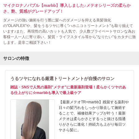
マイクロナノバブル【marbb】導入しました♪メテオシリーズの柔らか
さ、艶、質感がグレードアップ！
ダメージの強い施術を行う際に髪へのダメージを抑える美髪強化
の"OLAPLEX"や、髪をうるツヤに導く"ハホニコトリートメント"も取り揃えて
います♪また、再現性の高いカットも人気で、少人数プライベートサロンな為お
客様一人一人に寄り添い、髪質・ライフスタイル等から"なりたい"をカタチに致
します。是非ご相談下さい！
サロンの特徴
うるツヤになれる厳選トリートメントが自慢のサロン
雑誌・SNSで人気の薬剤"メテオ"に最新薬剤登場！柔らかくツヤのあ
る仕上がりに☆marbbも導入で最上級ケア
【最新メテオTR×marbb】残留する薬剤や
日々の髪汚れをしっかり除去して施術す
ることで、補修効果アップが叶う！最新
メテオは柔らかさとするっと抜ける指通
りがさらに進化！持続力も上がり毎日ツ
ヤさら髪に。