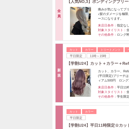
【人気NO,3】ボンディングブリー
痛みが気になってブ
全
♪髪のダメージを極
員
ースになります。
来店日条件：
指定な
対象スタイリスト：
その他条件：
ロング
カット
カラー
トリートメント
平日限定
11時～15時
【学割U24】カット＋カラー＋Ref
新
カット、カラー、Re
規
(平日限定)ブリーチ
ィアム500円 ロング1
来店日条件：
平日11
対象スタイリスト：
その他条件：
学生限
カット
カラー
平日限定
【学割U24】平日11時限定☆カッ