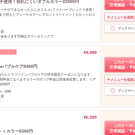
チ使用！切れにくいダブルカラー22000円
空席確認・予
リーチができなかった人にオススメ♪ファイバープレックス使用！
限まで抑えたブリーチカラーにサロントリートメントもセットのコ
メニューを追加
し
ブックマー
全員
料金あります詳細はカウンセリングで
¥8,480
ヘッドスパ
このクーポ
aバブルケア8480円
空席確認・予
faウルトラファインバブルケアの学生限定クーポンになります。
は別料金になりますカラーのロング料金は別途発生致します。ミデ
メニューを追加
000円
ブックマー
時～15時
全員
定
¥6,300
このクーポ
ト＋カラー6300円
空席確認・予