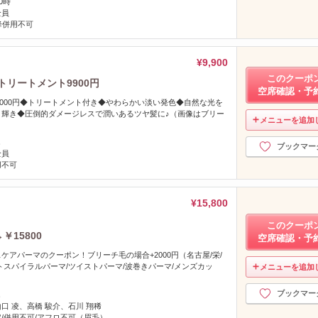
0時
全員
降併用不可
¥9,900
このクーポ
トリートメント9900円
空席確認・予
～1000円◆トリートメント付き◆やわらかい淡い発色◆自然な光を
と輝き◆圧倒的ダメージレスで潤いあるツヤ髪に♪（画像はブリー
メニューを追加
し
ブックマー
全員
用不可
¥15,800
このクーポ
￥15800
空席確認・予
ケアパーマのクーポン！ブリーチ毛の場合+2000円（名古屋/栄/
トスパイラルパーマ/ツイストパーマ/波巻きパーマ/メンズカッ
メニューを追加
ブックマー
し
山口 凌、高橋 駿介、石川 翔稀
/併用不可/アフロ不可（眉毛）