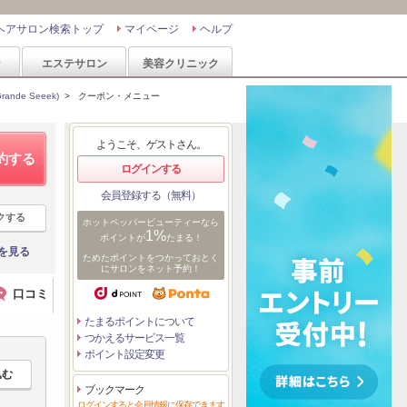
ヘアサロン検索トップ
マイページ
ヘルプ
ン
エステサロン
美容クリニック
nde Seeek)
>
クーポン・メニュー
ようこそ、ゲストさん。
約する
ログインする
会員登録する（無料）
クする
ホットペッパービューティーなら
1%
ポイントが
たまる！
を見る
ためたポイントをつかっておとく
にサロンをネット予約！
口コミ
たまるポイントについて
つかえるサービス一覧
ポイント設定変更
ブックマーク
ログインすると会員情報に保存できます