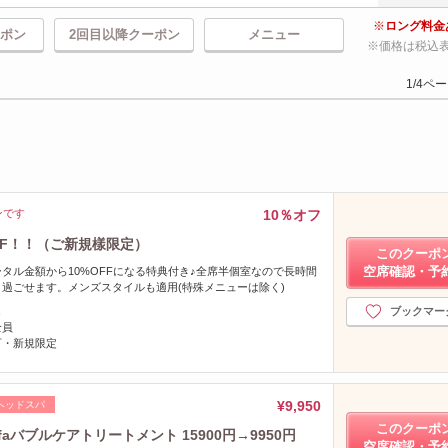
ロング料金
ポン
2回目以降クーポン
メニュー
価格は税込
1/4ペ
ンです
10％オフ
FF！！（ご新規樣限定）
このクーポ
空席確認・予
タル金額から10%OFFになる特典付き♪全席半個室なので長時間
過ごせます。メンズスタイルも適用(特殊メニューは除く)
し
ブックマー
全員
可・新規限定
¥9,950
ヘッドスパ
このクーポ
バブルケアトリートメント 15900円→9950円
空席確認・予