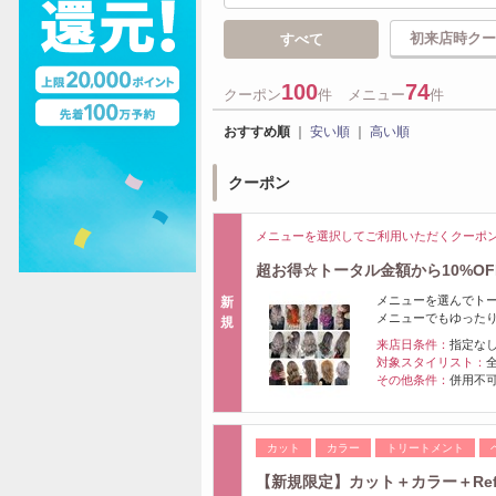
初来店時クー
すべて
100
74
クーポン
件
メニュー
件
おすすめ順
｜
安い順
｜
高い順
クーポン
メニューを選択してご利用いただくクーポ
超お得☆トータル金額から10%O
メニューを選んでトー
新
メニューでもゆったり
規
来店日条件：
指定な
対象スタイリスト：
その他条件：
併用不
カット
カラー
トリートメント
【新規限定】カット＋カラー＋Refa