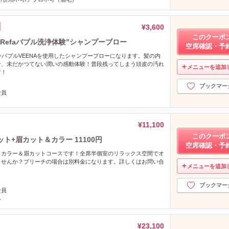
¥3,600
このクーポ
Refaバブル洗浄体験”シャンプーブロー
空席確認・予
インバブルVEENAを使用したシャンプーブローになります。髪の内
せ、未だかつてない潤いの感動体験！普段残ってしまう頭皮の汚れ
メニューを追加
す！
し
ブックマー
全員
¥11,100
このクーポ
ト+眉カット＆カラー 11100円
空席確認・予
＆カラー＆眉カットコースです！全席半個室のリラックス空間でオ
ませんか？ブリーチの場合は別料金になります。詳しくはお問い合
メニューを追加
し
ブックマー
全員
み
¥23,100