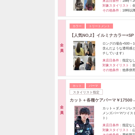
来店日条件：
18時～2
対象スタイリスト：
その他条件：
18時以
カラー
トリートメント
【人気NO,2】イルミナカラー+SP
ロングの場合+500
全
含んだような透明感
員
チしています）
来店日条件：
指定な
対象スタイリスト：
その他条件：
他券併
カット
パーマ
スタイリスト指定
カット＋各種ケアパーマ￥17500→
全
カット＋ダメージレス
員
メンズパーマ/ツイス
ト）
来店日条件：
指定な
対象スタイリスト：
その他条件：
男性限定