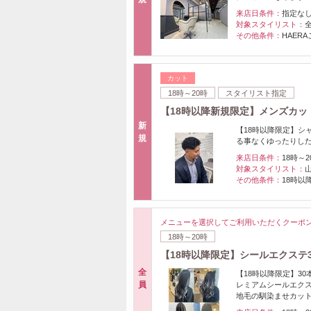
来店日条件：
指定な
対象スタイリスト：
その他条件：
HAER
カット
18時～20時
スタイリスト指定
【18時以降新規限定】メンズカット6
新
【18時以降限定】シ
規
る事なくゆったりし
来店日条件：
18時～2
対象スタイリスト：
その他条件：
18時以
メニューを選択してご利用いただくクーポ
18時～20時
【18時以降限定】シールエクステ3
全
【18時以降限定】30
員
レミアムシールエクス
地毛の馴染ませカット＋