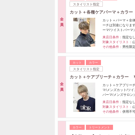
スタイリスト指定
カット＋各種ケアパーマ＋カラー ￥2
全
カット＋パーマ＋全体
員
ーチは別途になります
ーマ/ツイストパーマ
来店日条件：
指定な
対象スタイリスト：
山
その他条件：
男性限定
カット
カラー
スタイリスト指定
カット＋ケアブリーチ＋カラー ￥27
全
カット＋ケアブリーチ
員
マ/メンズカット/ツ
パーマ/メンズサロン
来店日条件：
指定な
対象スタイリスト：
その他条件：
併用不可
カラー
トリートメント