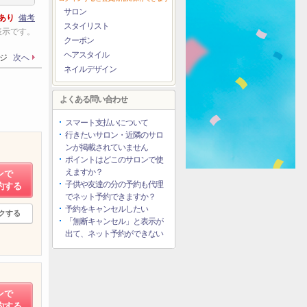
サロン
あり
備考
スタイリスト
表示です。
クーポン
ヘアスタイル
ージ
次へ
ネイルデザイン
よくある問い合わせ
スマート支払いについて
行きたいサロン・近隣のサロ
ンが掲載されていません
ポイントはどこのサロンで使
えますか？
ンで
子供や友達の分の予約も代理
約する
でネット予約できますか？
予約をキャンセルしたい
クする
「無断キャンセル」と表示が
出て、ネット予約ができない
ンで
約する