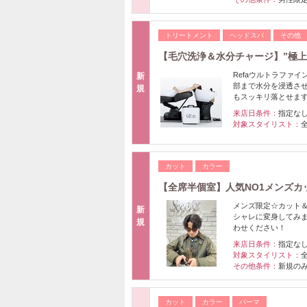
トリートメント
ヘッドスパ
その他
【毛穴洗浄＆水分チャージ】”極上
Refaウルトラファ
新
部まで水分を浸透さ
規
もスッキリ落とせま
来店日条件：
指定な
対象スタイリスト：
カット
カラー
【全席半個室】人気NO1メンズカッ
メンズ限定☆カット
新
シャレに変身してみ
規
わせください！
来店日条件：
指定な
対象スタイリスト：
その他条件：
新規の
カット
カラー
パーマ