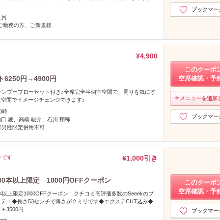
し
ブックマー
全員
Aご勤務の方、ご新規様
¥4,900
このクーポ
250円→4900円
空席確認・予
ャンプーブローセット付き♪全席完全半個室空間で、周りを気にす
メニューを追加
た空間でイメージチェンジできます♪
0時
ブックマー
山口 凌、高橋 駿介、石川 翔稀
降男性限定併用不可
ンです
¥1,000引き
0本以上限定 1000円OFFクーポン
このクーポ
空席確認・予
本以上限定1000OFFクーポン！クチコミ高評価多数のSeeekのプ
テ！◆長さ53センチで薄さが２ミリです◆エクステCUT込み◆
3500円
ブックマー