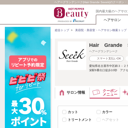
ヘアーグランデシーク(Hair Grande Seeek)のクーポン
国内最大級のヘアサロ
ヘアサロン
総合トップ
>
美容院・美容室・ヘアサロン検索トップ
Hair Gran
ヘアーグランデシーク
スマート支払いOK
愛知県名古屋市中区錦３－２５
栄駅6番出口徒歩10秒 アク
クーポン
サロン情報
メニュー
カット
カラー
トリートメント
ヘアセット