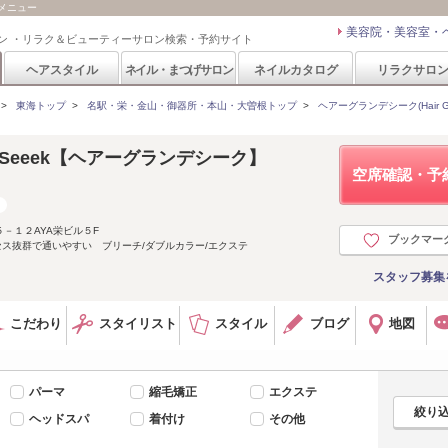
・メニュー
美容院・美容室・
ン ・リラク＆ビューティーサロン検索・予約サイト
ヘアスタイル
ネイル・まつげサロン
ネイルカタログ
リラクサロ
>
東海トップ
>
名駅・栄・金山・御器所・本山・大曽根トップ
>
ヘアーグランデシーク(Hair Gra
de Seeek【ヘアーグランデシーク】
空席確認・予
－１２AYA栄ビル５F
ブックマー
セス抜群で通いやすい ブリーチ/ダブルカラー/エクステ
スタッフ募集
こだわり
スタイリスト
スタイル
ブログ
地図
パーマ
縮毛矯正
エクステ
ヘッドスパ
着付け
その他