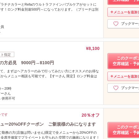
ラチナカラーとRefaのウルトラファインバブルケアがセットに
す！ロング料金別途500円～になっております。（ブリーチは別
メニューを追加
し
ブックマー
全員
み
¥8,100
スト指定
このクーポ
方必見 9000円→8100円
空席確認・予
ていて、まずはヘアカラーのみで行ってみたい方にオススメのお得な
からメニュー相談も可能です。【すーさん 限定】ロング料金は
メニューを追加
ブックマー
時～20時
すーさん
 併用不可
ンです
20％オフ
ニュー20%OFFクーポン ご新規様のみになります
このクーポ
空席確認・予
ご勤務の方(店舗は問いません)限定で全メニューから20%OFFの
！全席半個室でプライベートも守られた空間での施術になります！