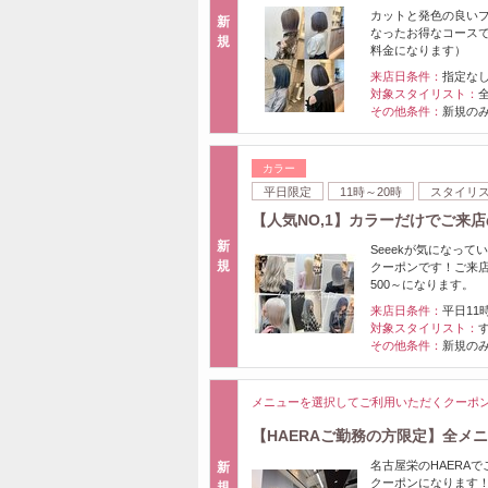
カットと発色の良いプ
新
なったお得なコースで
規
料金になります）
来店日条件：
指定な
対象スタイリスト：
その他条件：
新規の
カラー
平日限定
11時～20時
スタイリ
【人気NO,1】カラーだけでご来店の
新
Seeekが気になっ
規
クーポンです！ご来店
500～になります。
来店日条件：
平日11
対象スタイリスト：
その他条件：
新規のみ
メニューを選択してご利用いただくクーポ
【HAERAご勤務の方限定】全メ
名古屋栄のHAERAで
新
クーポンになります
規