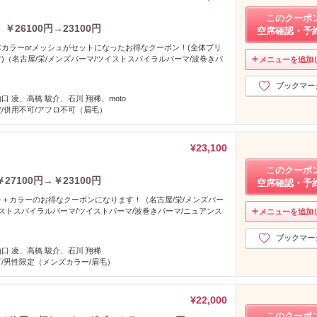
このクーポ
6100円→23100円
空席確認・予
カラーorメッシュがセットになったお得なクーポン！(全体ブリ
)（名古屋/栄/メンズパーマ/ツイストスパイラルパーマ/波巻きパ
メニューを追加
）
ブックマー
し
口 凌、高橋 駿介、石川 翔稀、moto
/併用不可/アフロ不可（眉毛）
¥23,100
このクーポ
100円→￥23100円
空席確認・予
＋カラーのお得なクーポンになります！（名古屋/栄/メンズパー
イストスパイラルパーマ/ツイストパーマ/波巻きパーマ/ニュアンス
メニューを追加
）
ブックマー
し
山口 凌、高橋 駿介、石川 翔稀
/男性限定（メンズカラー/眉毛）
¥22,000
このクーポ