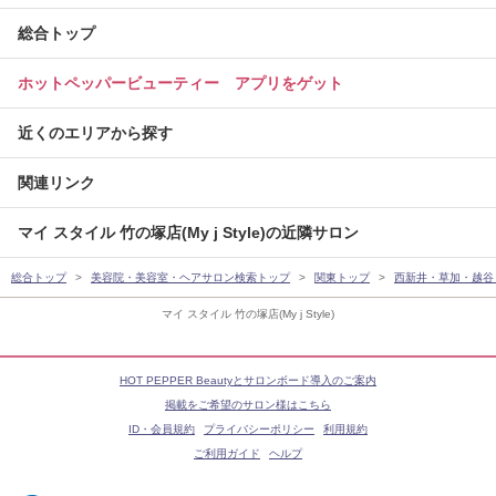
総合トップ
ホットペッパービューティー アプリをゲット
近くのエリアから探す
関連リンク
マイ スタイル 竹の塚店(My j Style)の近隣サロン
総合トップ
美容院・美容室・ヘアサロン検索トップ
関東トップ
西新井・草加・越谷
マイ スタイル 竹の塚店(My j Style)
HOT PEPPER Beautyとサロンボード導入のご案内
掲載をご希望のサロン様はこちら
ID・会員規約
プライバシーポリシー
利用規約
ご利用ガイド
ヘルプ