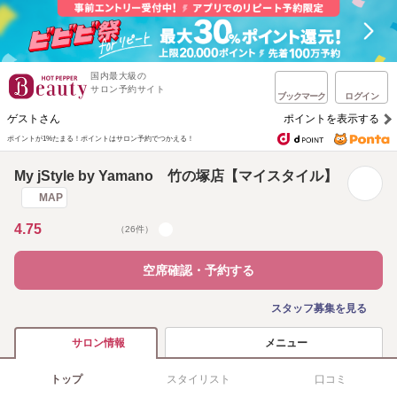
国内最大級の
サロン予約サイト
ブックマーク
ログイン
ゲストさん
ポイントを表示する
ポイントが1%たまる！
ポイントはサロン予約でつかえる！
My jStyle by Yamano 竹の塚店【マイスタイル】
MAP
4.75
（26件）
空席確認・予約する
スタッフ募集を見る
メニュー
サロン情報
トップ
スタイリスト
口コミ