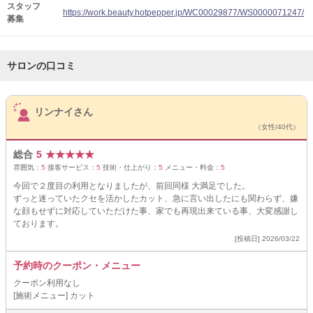
スタッフ
https://work.beauty.hotpepper.jp/WC00029877/WS0000071247/
募集
サロンの口コミ
サロンPick Up
リンナイさん
（女性/40代）
総合
5
★
★
★
★
★
雰囲気：
5
接客サービス：
5
技術・仕上がり：
5
メニュー・料金：
5
今回で２度目の利用となりましたが、前回同様 大満足でした。
ずっと迷っていたクセを活かしたカット、急に言い出したにも関わらず、嫌
な顔もせずに対応していただけた事、家でも再現出来ている事、大変感謝し
ております。
[投稿日] 2026/03/22
予約時のクーポン・メニュー
クーポン利用なし
[施術メニュー] カット