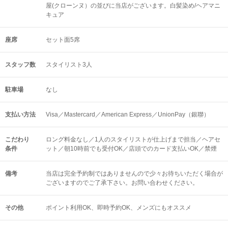
屋(クローンヌ）の並びに当店がございます。白髪染め/ヘアマニ
キュア
座席
セット面5席
スタッフ数
スタイリスト3人
駐車場
なし
支払い方法
Visa／Mastercard／American Express／UnionPay（銀聯）
こだわり
ロング料金なし／1人のスタイリストが仕上げまで担当／ヘアセ
条件
ット／朝10時前でも受付OK／店頭でのカード支払いOK／禁煙
備考
当店は完全予約制ではありませんので少々お待ちいただく場合が
ございますのでご了承下さい。お問い合わせください。
その他
ポイント利用OK
即時予約OK
メンズにもオススメ