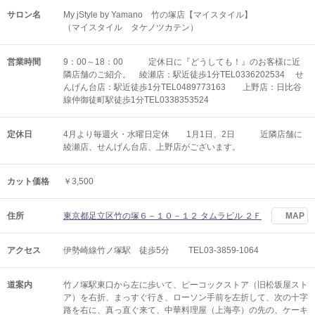
サロン名
My jStyle by Yamano 竹の塚店【マイスタイル】
（マイスタイル タケノツカテン）
営業時間
9：00～18：00 定休日に『どうしても！』のお客様に近
隣店舗のご紹介。 綾瀬店：駅近徒歩1分TEL0336202534 せ
んげん台店：駅近徒歩1分TEL0489773163 上野店：日比谷
線仲御徒町駅徒歩1分TEL0338353524
定休日
4月より毎週火・水曜日定休 1月1日、2日 近隣店舗に
綾瀬店、せんげん台店、上野店がございます。
カット価格
￥3,500
住所
東京都足立区竹の塚６－１０－１２ タムラビル ２Ｆ
MAP
アクセス
伊勢崎線竹ノ塚駅 徒歩5分 TEL03-3859-1064
道案内
竹ノ塚駅東口から左に歩いて、ピーコックストア（旧松坂屋スト
ア）を右折、まっすぐ行き、ローソン手前を左折して、次の十字
路を右に、真っ直ぐ来て、中華料理屋（上海亭）の先の、ケーキ