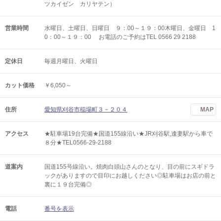
ツカイゼン カリヤテン）
営業時間
水曜日、土曜日、日曜日 ９：00～１９：00木曜日、金曜日 1
0：00～１９：00 お電話のご予約はTEL 0566 29 2188
定休日
毎週月曜日、火曜日
カット価格
￥6,050～
住所
愛知県刈谷市稲場町３－２０４
MAP
アクセス
★駐車場19台完備★国道155線沿い★JR刈谷駅,逢妻駅から車で
８分★TEL0566-29-2188
道案内
国道155号線沿い。焼肉白頭山さんのとなり、目の前にスギドラ
ックがありますので目印にお越しください◎駐車場はお店の前と
裏に１９台完備◎
電話
番号を表示