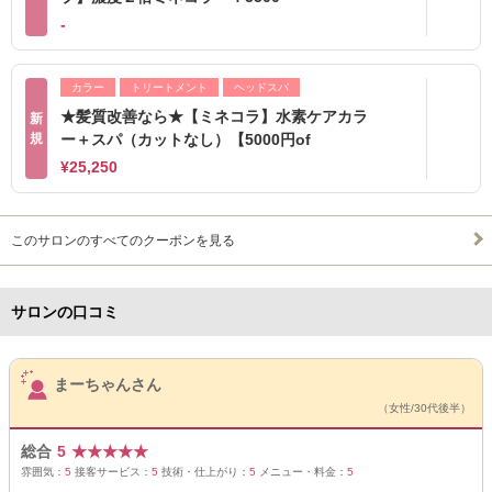
-
カラー
トリートメント
ヘッドスパ
★髪質改善なら★【ミネコラ】水素ケアカラ
新
規
ー＋スパ（カットなし）【5000円of
¥25,250
このサロンのすべてのクーポンを見る
サロンの口コミ
サロンPick Up
まーちゃんさん
（女性/30代後半）
総合
5
★
★
★
★
★
雰囲気：
5
接客サービス：
5
技術・仕上がり：
5
メニュー・料金：
5