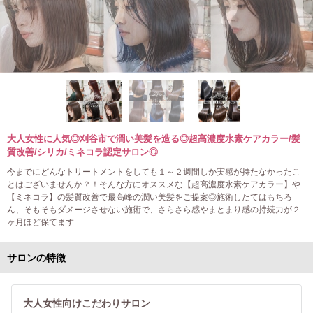
大人女性に人気◎刈谷市で潤い美髪を造る◎超高濃度水素ケアカラー/髪
質改善/シリカ/ミネコラ認定サロン◎
今までにどんなトリートメントをしても１～２週間しか実感が持たなかったこ
とはございませんか？！そんな方にオススメな【超高濃度水素ケアカラー】や
【ミネコラ】の髪質改善で最高峰の潤い美髪をご提案◎施術したてはもちろ
ん、そもそもダメージさせない施術で、さらさら感やまとまり感の持続力が２
ヶ月ほど保てます
サロンの特徴
大人女性向けこだわりサロン