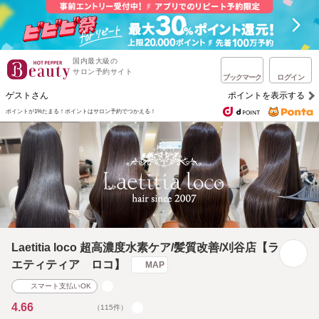
国内最大級の
サロン予約サイト
ブックマーク
ログイン
ゲストさん
ポイントを表示する
ポイントが1%たまる！
ポイントはサロン予約でつかえる！
Laetitia loco 超高濃度水素ケア/髪質改善/刈谷店【ラ
エティティア ロコ】
MAP
スマート支払いOK
4.66
（115件）