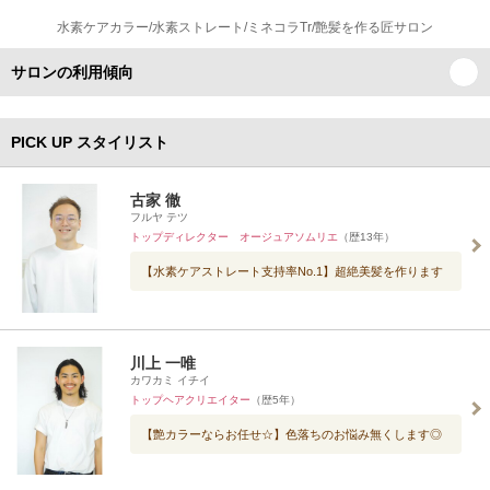
水素ケアカラー/水素ストレート/ミネコラTr/艶髪を作る匠サロン
サロンの利用傾向
PICK UP スタイリスト
古家 徹
フルヤ テツ
トップディレクター オージュアソムリエ
（歴13年）
【水素ケアストレート支持率No.1】超絶美髪を作ります
川上 一唯
カワカミ イチイ
トップヘアクリエイター
（歴5年）
【艶カラーならお任せ☆】色落ちのお悩み無くします◎