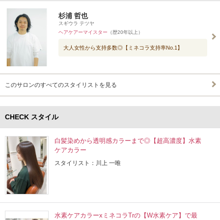
杉浦 哲也
スギウラ テツヤ
ヘアケアーマイスター
（歴20年以上）
大人女性から支持多数◎【ミネコラ支持率No.1】
このサロンのすべてのスタイリストを見る
CHECK スタイル
白髪染めから透明感カラーまで◎【超高濃度】水素
ケアカラー
スタイリスト：川上 一唯
水素ケアカラーxミネコラTrの【W水素ケア】で最