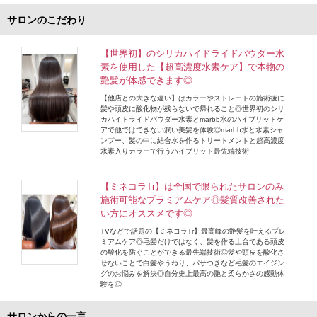
サロンのこだわり
【世界初】のシリカハイドライドパウダー水
素を使用した【超高濃度水素ケア】で本物の
艶髪が体感できます◎
【他店との大きな違い】はカラーやストレートの施術後に
髪や頭皮に酸化物が残らないで帰れること◎世界初のシリ
カハイドライドパウダー水素とmarbb水のハイブリッドケ
アで他ではできない潤い美髪を体験◎marbb水と水素シャ
ンプー、髪の中に結合水を作るトリートメントと超高濃度
水素入りカラーで行うハイブリッド最先端技術
【ミネコラTr】は全国で限られたサロンのみ
施術可能なプラミアムケア◎髪質改善された
い方にオススメです◎
TVなどで話題の【ミネコラTr】最高峰の艶髪を叶えるプレ
ミアムケア◎毛髪だけではなく、髪を作る土台である頭皮
の酸化を防ぐことができる最先端技術◎髪や頭皮を酸化さ
せないことで白髪やうねり、パサつきなど毛髪のエイジン
グのお悩みを解決◎自分史上最高の艶と柔らかさの感動体
験を◎
サロンからの一言