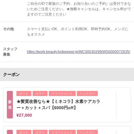
ご自分のIDで家族のご予約、お知り合いのご予約）は受付できな
いためご注意ください。★無断キャンセルは、キャンセル料がで
ますのでご注意ください
その他
スマート支払いOK
ポイント利用OK
即時予約OK
メンズに
もオススメ
スタッフ
https://work.beauty.hotpepper.jp/WC00030299/WS0000072635/
募集
クーポン
カット
カラー
トリートメント
ヘッドスパ
★髪質改善なら★【ミネコラ】水素ケアカラ
新
規
ー＋カット＋スパ【6000円off】
¥27,000
カット
カラー
トリートメント
ヘッドスパ