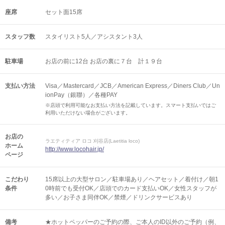
座席
セット面15席
スタッフ数
スタイリスト5人／アシスタント3人
駐車場
お店の前に12台 お店の裏に７台 計１９台
支払い方法
Visa／Mastercard／JCB／American Express／Diners Club／Un
ionPay（銀聯）／各種PAY
※店頭で利用可能なお支払い方法を記載しています。スマート支払いではご
利用いただけない場合がございます。
お店の
ラエティティア ロコ 刈谷店(Laetitia loco)
ホーム
http://www.locohair.jp/
ページ
こだわり
15席以上の大型サロン／駐車場あり／ヘアセット／着付け／朝1
条件
0時前でも受付OK／店頭でのカード支払いOK／女性スタッフが
多い／お子さま同伴OK／禁煙／ドリンクサービスあり
備考
★ホットペッパーのご予約の際、ご本人のID以外のご予約（例、