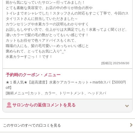
前から気になっていたサロン～行ってみました！
とても素敵な美容室で、お店の中の作りが待合の所や
トイレまでオシャレでした！スタッフさんの対応もすごく丁寧で、今回のス
タイリストさんに担当していただきました～
カウンセリングや水素カラーの説明もわかりやすく
お話しもしやすい方で、仕上がりは大満足でした！水素ってよく聞くけど、
凄いカラーで髪の毛の艶がとってもいい感じです！
カットもお任せで色々アドバイスもくれて、
職場の人にも、髪の毛可愛い～めっちゃいい感じと
褒められて、とってもお気に入り^_^
水素カラーすごっ！！です！
[投稿日] 2025/06/30
予約時のクーポン・メニュー
★１番人気★【超高濃度】水素ケアカラー＋カット＋marbbスパ【5000円
off】
[施術メニュー] カット、カラー、トリートメント、ヘッドスパ
サロンからの返信コメントを見る
このサロンのすべての口コミを見る