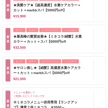
★美髪ケア★【超高濃度】水素ケアカラー＋
新
規
カット＋marbbスパ【5000円off】
¥15,900
カット
カラー
トリートメント
ヘッドスパ
★最高峰の髪質改善★【ミネコラ/絹髪】水素
新
規
カラー＋カット＋スパ【6000円off
¥32,500
カット
カラー
トリートメント
ヘッドスパ
★サロン推し★【絹髪】高濃度水素ケアカラ
新
規
ー＋カット＋marbbスパ【6000円off
¥21,500
メニューを選択して
ご利用いただくクーポンです
新
※ミネコラメニュー併用専用【ランクアッ
規
プ】濃度２倍ミネコラ ￥5500～