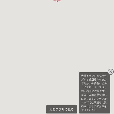
天神イオンショッパー
ズから渡辺通りを挟ん
で向かいの黄色いビル
「イエローベース 天
神」の5Fになります。
※入り口は大通り沿い
にあります。グーグル
マップでは裏通りに案
内されますのでお気を
地図アプリで見る
付けください。