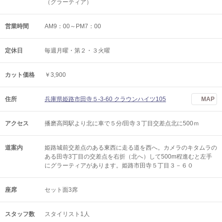
（グラーティア）
営業時間
AM9：00～PM7：00
定休日
毎週月曜・第２・３火曜
カット価格
￥3,900
住所
兵庫県姫路市田寺５-3-60 クラウンハイツ105
MAP
アクセス
播磨高岡駅より北に車で５分/田寺３丁目交差点北に500ｍ
道案内
姫路城前交差点のある東西に走る道を西へ。カメラのキタムラの
ある田寺3丁目の交差点を右折（北へ）して500m程進むと左手
にグラーティアがあります。姫路市田寺５丁目３－６０
座席
セット面3席
スタッフ数
スタイリスト1人