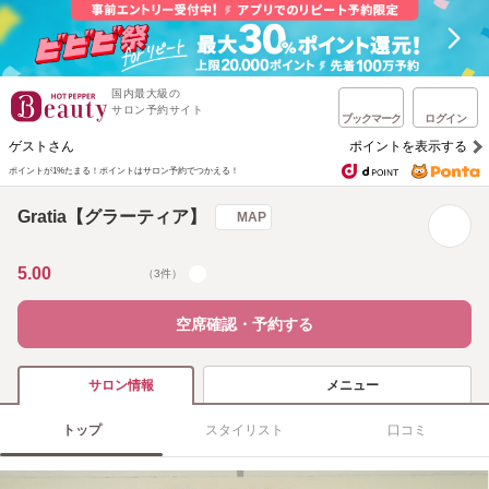
国内最大級の
サロン予約サイト
ブックマーク
ログイン
ゲストさん
ポイントを表示する
ポイントが1%たまる！
ポイントはサロン予約でつかえる！
Gratia【グラーティア】
MAP
5.00
（3件）
空席確認・予約する
メニュー
サロン情報
トップ
スタイリスト
口コミ