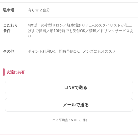
駐車場
有り☆２台分
こだわり
4席以下の小型サロン／駐車場あり／1人のスタイリストが仕上
条件
げまで担当／朝10時前でも受付OK／禁煙／ドリンクサービスあ
り
その他
ポイント利用OK
即時予約OK
メンズにもオススメ
友達に共有
LINEで送る
メールで送る
口コミ平均点：
5.00
（3件）