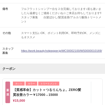
備考
フルフラットシャンプー台を２台完備しております♪道も迷いま
したら遠慮なくご連絡くださいね☆ご来店お待ちしております!!
スタッフ募集 白髪ぼかし/髪質改善/アルカリ酸熱トリートメ
ント
その他
スマート支払いOK
ポイント利用OK
即時予約OK
メンズに
もオススメ
スタッフ
https://work.beauty.hotpepper.jp/WC00002100/WS0000010169/
募集
クーポン
カット
カラー
トリートメント
【質感革命】カット＋つるりんちょ。ZERO髪
新
規
質改善カラー￥17000→15000
¥15,000