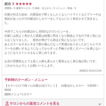
総合
5
★
★
★
★
★
雰囲気：
5
接客サービス：
5
技術・仕上がり：
5
メニュー・料金：
5
白髪が目立ち始め、白髪染めで暗くもしたくなくハイライトなどブリーチは
抵抗があったので白髪ぼかしカラーをしてもらいたく来店させて頂きまし
た。
今回でこちらの白髪ぼかし3回目なのでレビューを。
白髪には程よく色が入り黒髪は綺麗に明るくなり馴染んでるので全く気にな
らなくなりました。 根本が伸びても前ほど気にならないです。
あとカラーをすると今まで髪が傷んだなって実感がありましたがこちらでカ
ラーをお願いするようになってからずっと手触りが良くダメージを感じない
ようになりストレスもなく楽しめてます。
お店の雰囲気もとても良く人柄も柔らかく緊張もなく居心地が良いです。
これからもよろしくお願いいたします。
[投稿日] 2024/12/26
予約時のクーポン・メニュー
【カラーだけで徐々に白髪がぼけていく】 白髪ぼかしカラー ￥8500～
9000
[施術メニュー] カラー
サロンからの返信コメントを見る