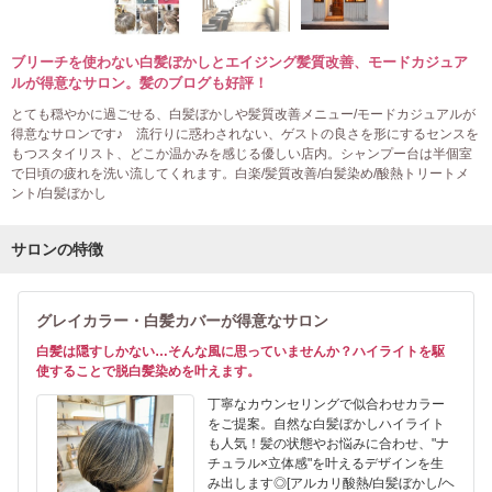
ブリーチを使わない白髪ぼかしとエイジング髪質改善、モードカジュア
ルが得意なサロン。髪のブログも好評！
とても穏やかに過ごせる、白髪ぼかしや髪質改善メニュー/モードカジュアルが
得意なサロンです♪ 流行りに惑わされない、ゲストの良さを形にするセンスを
もつスタイリスト、どこか温かみを感じる優しい店内。シャンプー台は半個室
で日頃の疲れを洗い流してくれます。白楽/髪質改善/白髪染め/酸熱トリートメ
ント/白髪ぼかし
サロンの特徴
グレイカラー・白髪カバーが得意なサロン
白髪は隠すしかない…そんな風に思っていませんか？ハイライトを駆
使することで脱白髪染めを叶えます。
丁寧なカウンセリングで似合わせカラー
をご提案。自然な白髪ぼかしハイライト
も人気！髪の状態やお悩みに合わせ、"ナ
チュラル×立体感"を叶えるデザインを生
み出します◎[アルカリ酸熱/白髪ぼかし/ヘ