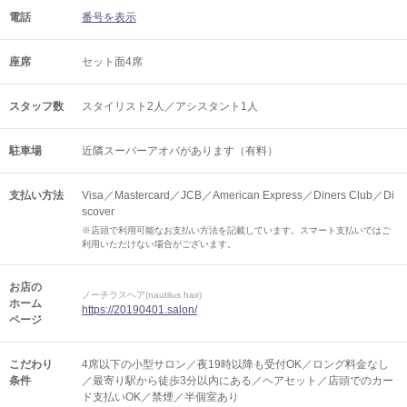
電話
番号を表示
座席
セット面4席
スタッフ数
スタイリスト2人／アシスタント1人
駐車場
近隣スーパーアオバがあります（有料）
支払い方法
Visa／Mastercard／JCB／American Express／Diners Club／Di
scover
※店頭で利用可能なお支払い方法を記載しています。スマート支払いではご
利用いただけない場合がございます。
お店の
ノーチラスヘア(nautilus hair)
ホーム
https://20190401.salon/
ページ
こだわり
4席以下の小型サロン／夜19時以降も受付OK／ロング料金なし
条件
／最寄り駅から徒歩3分以内にある／ヘアセット／店頭でのカー
ド支払いOK／禁煙／半個室あり