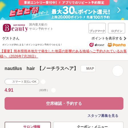
国内最大級の
サロン予約サイト
ブックマーク
ログイン
ゲストさん
ポイントを表示する
ポイントが1%たまる！
ポイントはサロン予約でつかえる！
【重要】熊本県熊本地方で発生した地震の影響のある地域へご予約されているお客
様へ（2026年7月28日）
nautilus hair 【ノーチラスヘア】
MAP
スマート支払いOK
4.91
（83件）
空席確認・予約する
スタッフ募集を見る
クーポン・メニュー
サロン情報