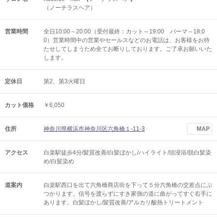
（ノーチラスヘア）
営業時間
全日10:00～20:00（受付最終：カット～19:00 パーマ～18:0
0）営業時間中の営業やセールスなどのお電話は、お客様をお待
たせしてしまうため全てお断りしております。ご了承お願いいた
します。
定休日
第2、第3火曜日
カット価格
￥6,050
住所
神奈川県横浜市神奈川区六角橋１-11-3
MAP
アクセス
白楽駅徒歩4分/髪質改善/白髪ぼかし/ハイライト/頭浸浴/脱白髪染
め/白髪染め
道案内
白楽駅西口を出て六角橋商店街を下って５分六角橋の交差点にぶ
つかります。信号を渡らずにすき家側の道に曲がってすぐ右手に
あります。白髪ぼかし/髪質改善/アルカリ酸熱トリートメント