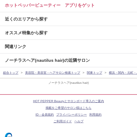
ホットペッパービューティー アプリをゲット
近くのエリアから探す
オススメ特集から探す
関連リンク
ノーチラスヘア(nautilus hair)の近隣サロン
総合トップ
美容院・美容室・ヘアサロン検索トップ
関東トップ
横浜・関内・元町・
ノーチラスヘア(nautilus hair)
HOT PEPPER Beautyとサロンボード導入のご案内
掲載をご希望のサロン様はこちら
ID・会員規約
プライバシーポリシー
利用規約
ご利用ガイド
ヘルプ