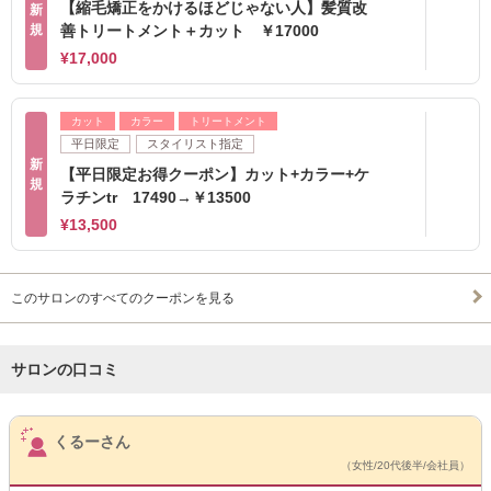
【縮毛矯正をかけるほどじゃない人】髪質改
新
規
善トリートメント＋カット ￥17000
¥17,000
カット
カラー
トリートメント
平日限定
スタイリスト指定
新
【平日限定お得クーポン】カット+カラー+ケ
規
ラチンtr 17490→￥13500
¥13,500
このサロンのすべてのクーポンを見る
サロンの口コミ
サロンPick Up
くるーさん
（女性/20代後半/会社員）