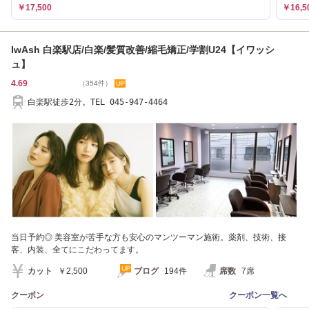
￥17,500
￥16,5
IwAsh 白楽駅店/白楽/髪質改善/縮毛矯正/学割U24【イワッシ
ュ】
4.69
（354件）
白楽駅徒歩2分。TEL 045-947-4464
当日予約◎ 美容室が苦手な方も安心のマンツーマン施術。薬剤、技術、接
客、内装、全てにこだわってます。
カット
￥2,500
ブログ
194件
席数
7席
クーポン
クーポン一覧へ