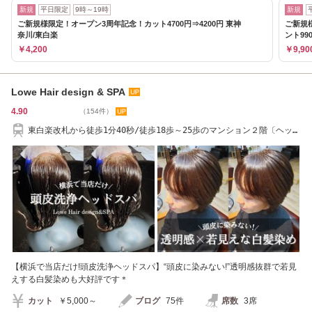
新規
平日限定
9時～19時
新規
ご新規様限定！オープン3周年記念！カット4700円⇒4200円 東神
ご新規
奈川/東白楽
ント99
￥4,200
￥9,90
Lowe Hair design & SPA
4.90
（154件）
東白楽改札から徒歩1分40秒/徒歩18歩～25歩のマンション２階〔ヘッド
スパ/白髪染め〕
【横浜で当店だけ!頭皮洗浄ヘッドスパ】“頭皮に染みない!”透明感抜群で若見
えする白髪染めも大好評です＊
カット
￥5,000～
ブログ
75件
席数
3席