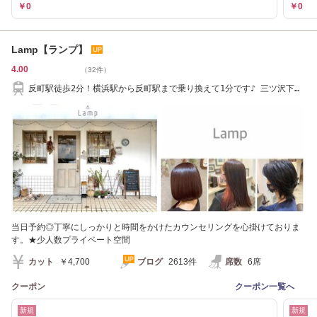
￥0
￥0
Lamp【ランプ】
4.00
（32件）
反町駅徒歩2分！横浜駅から反町駅まで乗り換えて1分です♪ 三ツ沢下町
駅徒歩10分♪
当日予約◎丁寧にしっかりと時間をかけたカウンセリングを心掛けておりま
す。★少人数プライベート空間
カット
￥4,700
ブログ
2613件
席数
6席
クーポン
クーポン一覧へ
新規
新規