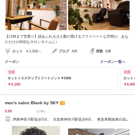
【21時まで営業☆】緑あふれる少人数の寛げるプライベートな空間が、あな
ただけの特別なサロンタイムに♪
カット
￥3,300～
ブログ
4件
席数
6席
クーポン
クーポン一覧へ
全員
全員
カット＋２ステップトリートメント￥5300
カット
￥5,300
￥6,90
men's salon Blank by SKY
5.00
（17件）
JR東神奈川駅徒歩5分。 京急東神奈川駅徒歩6分。 東急東横線東白楽駅
徒歩10分。