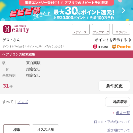
レディース
ブックマーク
ログイン
ゲストさん
ポイントを表示する
ポイントが1%たまる！
ポイントはサロン予約でつかえる！
ヘアサロンの検索結果
東白楽駅
駅
指定なし
日付
指定なし
来店時刻
31
条件変更
件
すべて
メンズ
地図表示
求人一覧
口コミ・平均点について
オススメ順
標準
並び順について