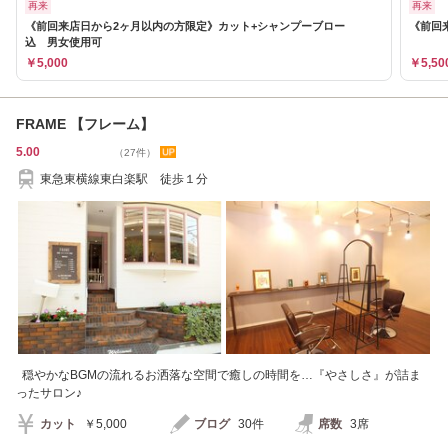
再来
再来
《前回来店日から2ヶ月以内の方限定》カット+シャンプーブロー
《前回
込 男女使用可
￥5,000
￥5,50
FRAME 【フレーム】
5.00
（27件）
東急東横線東白楽駅 徒歩１分
穏やかなBGMの流れるお洒落な空間で癒しの時間を…『やさしさ』が詰ま
ったサロン♪
カット
￥5,000
ブログ
30件
席数
3席