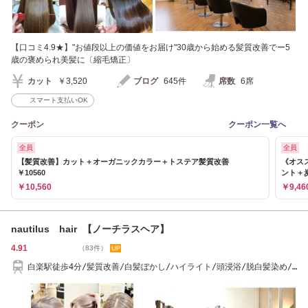
【口コミ4.9★】"お値段以上の価値をお届け"30歳から始める髪質改善でー5
歳の褒められ美髪に〔縮毛矯正〕
カット
￥3,520
ブログ
645件
席数
6席
スマート支払いOK
クーポン
クーポン一覧へ
全員
全員
【髪質改善】カット＋オーガニックカラー＋トステア髪質改善
《オス
￥10560
ント＋
￥10,560
￥9,46
nautilus hair 【ノーチラスヘア】
4.91
（83件）
白楽駅徒歩4分/髪質改善/白髪ぼかし/ハイライト/頭浸浴/脱白髪染め/
白髪染め