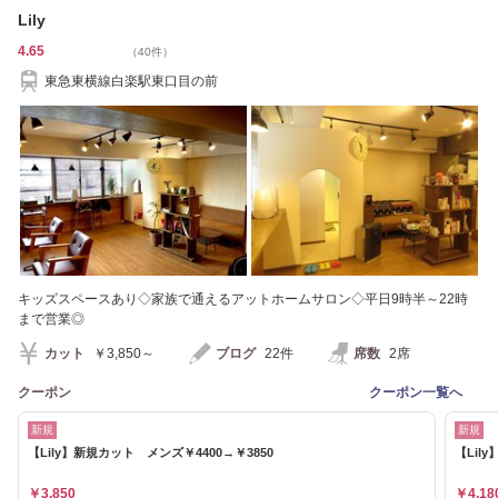
Lily
4.65
（40件）
東急東横線白楽駅東口目の前
キッズスペースあり◇家族で通えるアットホームサロン◇平日9時半～22時
まで営業◎
カット
￥3,850～
ブログ
22件
席数
2席
クーポン
クーポン一覧へ
新規
新規
【Lily】新規カット メンズ￥4400→￥3850
【Lil
￥3,850
￥4,18