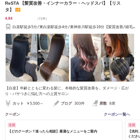
ReSTA 【髪質改善・インナーカラー・ヘッドスパ】【リス
タ】
4.94
（72件）
白楽駅徒歩5分/東白楽駅徒歩4分/東神奈川駅徒歩10分【髪質改善/縮毛
矯正/横浜/白楽】
【白楽】年齢とともに変わる髪に、本格的な髪質改善を。ダメージ・広が
り・パサつきに悩む方への上質サロン
カット
￥5,500～
ブログ
303件
席数
8席
クーポン
クーポン一覧へ
全員
全員
【どのクーポン？迷ったら相談】最適なメニューをご案内
【浅利
くださ