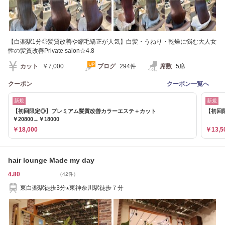
【白楽駅1分◎髪質改善や縮毛矯正が人気】白髪・うねり・乾燥に悩む大人女
性の髪質改善Private salon☆4.8
カット
￥7,000
ブログ
294件
席数
5席
クーポン
クーポン一覧へ
新規
新規
【初回限定◎】プレミアム髪質改善カラーエステ＋カット
【初回限
￥20800→￥18000
￥18,000
￥13,5
hair lounge Made my day
4.80
（42件）
東白楽駅徒歩3分★東神奈川駅徒歩７分