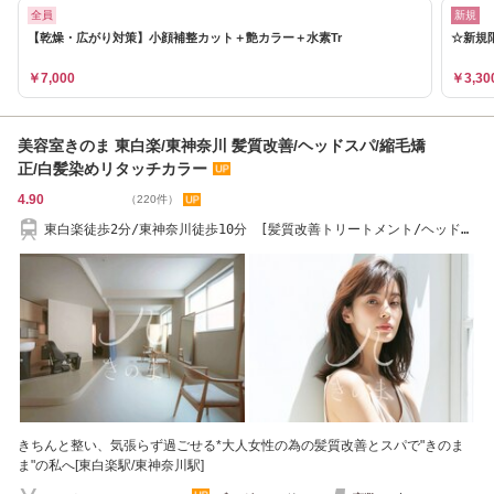
全員
新規
【乾燥・広がり対策】小顔補整カット＋艶カラー＋水素Tr
☆新規
￥7,000
￥3,30
美容室きのま 東白楽/東神奈川 髪質改善/ヘッドスパ/縮毛矯
正/白髪染めリタッチカラー
4.90
（220件）
東白楽徒歩2分/東神奈川徒歩10分 [髪質改善トリートメント/ヘッドス
パ/縮毛矯正]
きちんと整い、気張らず過ごせる*大人女性の為の髪質改善とスパで"きのま
ま"の私へ[東白楽駅/東神奈川駅]