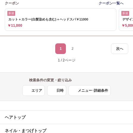
クーポン
クーポン一覧へ
新規
新規
カット＋カラー(白髪染めも含む)＋ヘッドスパ￥11000
デザイン
￥11,000
￥5,00
1
2
次へ
1 / 2ページ
検索条件の変更・絞り込み
エリア
日時
メニュー･詳細条件
ヘアトップ
ネイル・まつげトップ