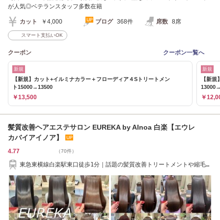
が人気◎ベテランスタッフ多数在籍
カット
￥4,000
ブログ
368件
席数
8席
スマート支払いOK
クーポン
クーポン一覧へ
新規
新規
【新規】カット+イルミナカラー＋フローディア４Sトリートメン
【新規
ト15000→13500
13000→
￥13,500
￥12,0
髪質改善ヘアエステサロン EUREKA by AInoa 白楽【エウレ
カバイアイノア】
4.77
（70件）
東急東横線白楽駅東口徒歩1分｜話題の髪質改善トリートメントや縮毛矯
正など定評あり!