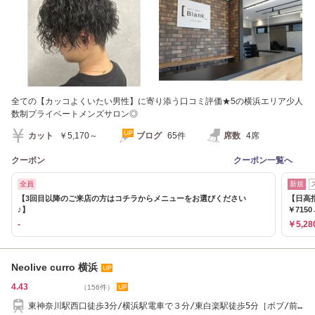
全ての【カッコよくいたい男性】に寄り添う口コミ評価★5の横浜エリア少人
数制プライベートメンズサロン◎
カット
￥5,170～
ブログ
65件
席数
4席
クーポン
クーポン一覧へ
全員
新規
【3回目以降のご来店の方はコチラからメニューをお選びください
【日高
♪】
￥7150
-
￥5,28
Neolive curro 横浜
4.43
（156件）
東神奈川駅西口徒歩3分/横浜駅電車で３分/東白楽駅徒歩5分［ボブ/前