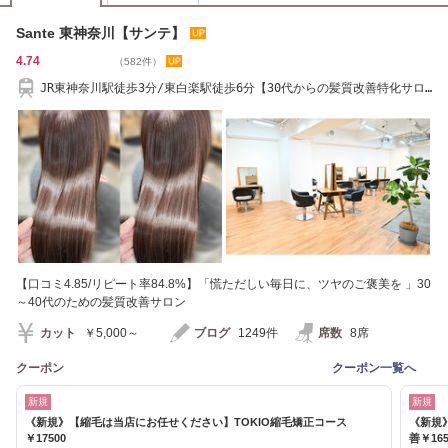
Sante 東神奈川【サンテ】
4.74
（582件）
JR東神奈川駅徒歩3分/東白楽駅徒歩6分【30代からの髪質改善特化サロ
ン】
【口コミ4.85/リピート率84.8%】「慌ただしい毎日に、ツヤのご褒美を 」30
～40代のための髪質改善サロン
カット
￥5,000～
ブログ
1249件
席数
8席
クーポン
クーポン一覧へ
新規
新規
《新規》【縮毛は当店にお任せください】TOKIO縮毛矯正コース
《新規
￥17500
善￥165