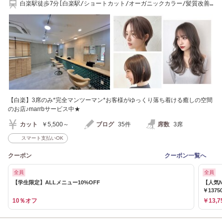
白楽駅徒歩7分[白楽駅/ショートカット/オーガニックカラー/髪質改善/
ハイライト]
【白楽】3席のみ*完全マンツーマン*お客様がゆっくり落ち着ける癒しの空間
のお店♪marrbサービス中★
カット
￥5,500～
ブログ
35件
席数
3席
スマート支払いOK
クーポン
クーポン一覧へ
全員
全員
【学生限定】ALLメニュー10%OFF
【人気N
￥1375
10％オフ
￥13,7