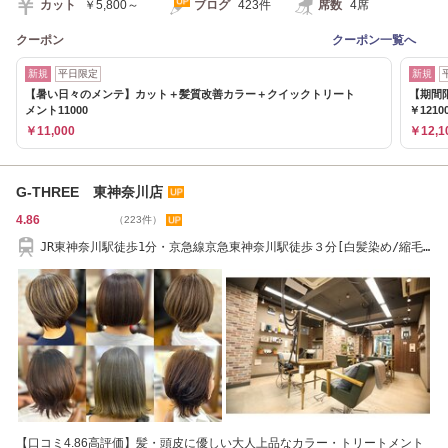
カット
￥5,800～
ブログ
423件
席数
4席
クーポン
クーポン一覧へ
新規
平日限定
新規
【暑い日々のメンテ】カット＋髪質改善カラー＋クイックトリート
【期間
メント11000
￥1210
￥11,000
￥12,1
G-THREE 東神奈川店
4.86
（223件）
JR東神奈川駅徒歩1分・京急線京急東神奈川駅徒歩３分[白髪染め/縮毛
矯正/髪質改善]
【口コミ4.86高評価】髪・頭皮に優しい大人上品なカラー・トリートメント