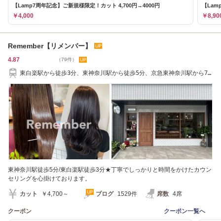
【Lamp7周年記念】ご新規様限定！カット 4,700円→4000円
【Lam
￥4,000
￥8,90
Remember【リメンバー】
4.87
（79件）
東白楽駅から徒歩3分、東神奈川駅から徒歩5分、京急東神奈川駅から7
分
東神奈川駅徒歩5分/東白楽駅徒歩3分★丁寧でしっかりと時間をかけたカウン
セリングを心掛けております。
カット
￥4,700～
ブログ
1529件
席数
4席
クーポン
クーポン一覧へ