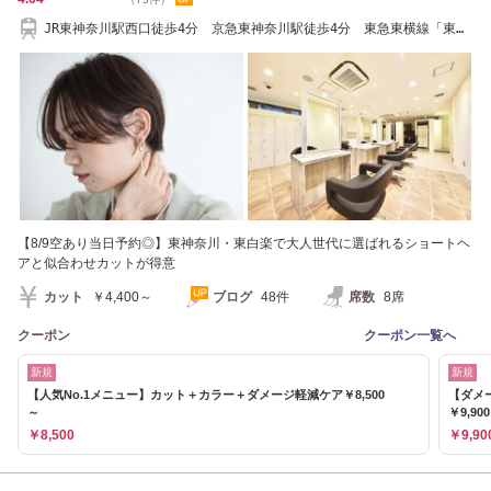
JR東神奈川駅西口徒歩4分 京急東神奈川駅徒歩4分 東急東横線「東白
楽駅」徒歩3分
【8/9空あり当日予約◎】東神奈川・東白楽で大人世代に選ばれるショートヘ
アと似合わせカットが得意
カット
￥4,400～
ブログ
48件
席数
8席
クーポン
クーポン一覧へ
新規
新規
【人気No.1メニュー】カット＋カラー＋ダメージ軽減ケア￥8,500
【ダメ
～
￥9,90
￥8,500
￥9,90