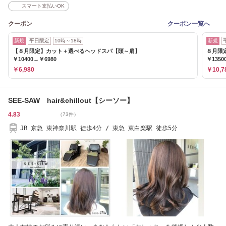
スマート支払いOK
クーポン
クーポン一覧へ
新規
平日限定
10時～18時
新規
【８月限定】カット＋選べるヘッドスパ【頭～肩】
８月限
￥10400→￥6980
￥1350
￥6,980
￥10,7
SEE-SAW hair&chillout【シーソー】
4.83
（73件）
JR 京急 東神奈川駅 徒歩4分 / 東急 東白楽駅 徒歩5分