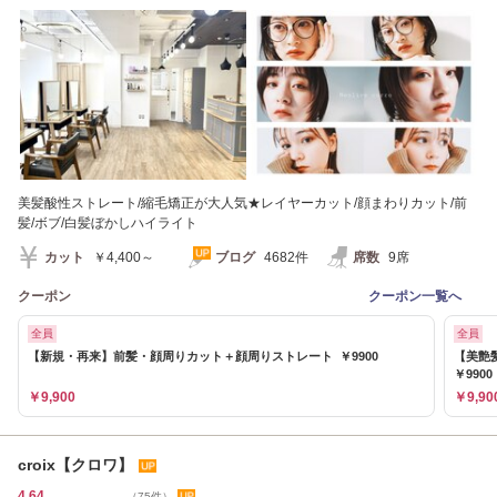
髪］【学割U24】
美髪酸性ストレート/縮毛矯正が大人気★レイヤーカット/顔まわりカット/前
髪/ボブ/白髪ぼかしハイライト
カット
￥4,400～
ブログ
4682件
席数
9席
クーポン
クーポン一覧へ
全員
全員
【新規・再来】前髪・顔周りカット＋顔周りストレート ￥9900
【美艶
￥9900
￥9,900
￥9,90
croix【クロワ】
4.64
（75件）