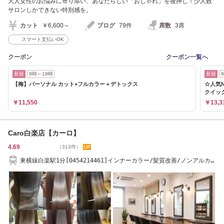
大人女性のお悩みに寄り添い、あなたらしい「おしゃれ」を後押し！少人数
サロンしかできない特別感を。
カット
￥6,600～
ブログ
79件
席数
3席
スマート支払いOK
クーポン
クーポン一覧へ
新規
9時～19時
新規
【梅】パーソナル カット+フルカラー＋デトックス
☆人気
クイッ
￥11,550
￥13,3
Caro白楽店【カーロ】
4.69
（313件）
東横線白楽駅1分[0454214461]インナーカラー/髪質改善/ノンアルカ
リ縮毛矯正