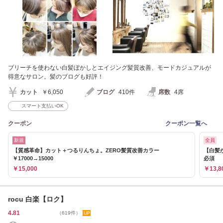
ブリーチを使わない白髪ぼかしとエイジング髪質改善、モードカジュアルが
得意なサロン。髪のブログも好評！
カット
￥6,050
ブログ
410件
席数
4席
スマート支払いOK
クーポン
クーポン一覧へ
新規
全員
【質感革命】カット＋つるりんちょ。ZERO髪質改善カラー
【白髪
￥17000→15000
必須
￥15,000
￥13,8
rocu 白楽【ロク】
4.81
（619件）