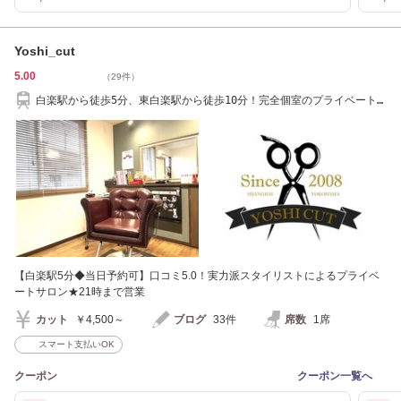
Yoshi_cut
5.00
（29件）
白楽駅から徒歩5分、東白楽駅から徒歩10分！完全個室のプライベート
サロンです！
【白楽駅5分◆当日予約可】口コミ5.0！実力派スタイリストによるプライベ
ートサロン★21時まで営業
カット
￥4,500～
ブログ
33件
席数
1席
スマート支払いOK
クーポン
クーポン一覧へ