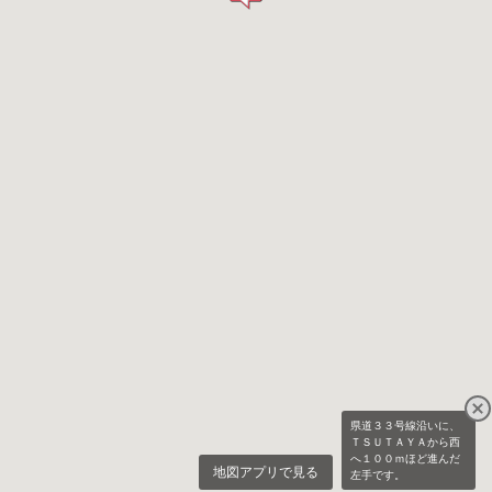
県道３３号線沿いに、
ＴＳＵＴＡＹＡから西
へ１００ｍほど進んだ
地図アプリで見る
左手です。