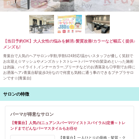
【当日予約OK】大人女性の悩みを解消♪髪質改善/カラーなど幅広く提供♪
メンズも!
青葉台で人気のヘアサロン♪学割,学割U24対応!温かいスタッフが優しく笑顔で
お出迎え☆マッシュやメンズカットストレートパーマや白髪染めといった施術
は勿論、ハイライト,インナーカラー,ブリーチなどのお洒落染も◎学割でお得に
お洒落ヘア♪青葉台駅徒歩3分なので何度も気軽に通う事のできるプチプラサロ
ンです☆[青葉台]
サロンの特徴
パーマが得意なサロン
【青葉台】人気の(ニュアンスパーマ/ツイストスパイラル)定番～トレ
ンドまでどんなパーマスタイルもお任せ
【青葉台】一人ひとりの骨格・髪質・ク