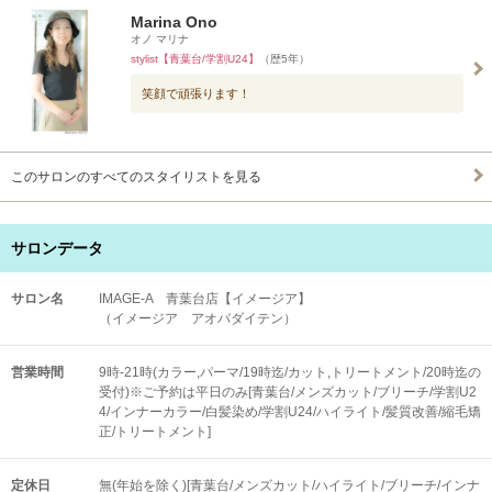
Marina Ono
オノ マリナ
stylist【青葉台/学割U24】
（歴5年）
笑顔で頑張ります！
このサロンのすべてのスタイリストを見る
サロンデータ
サロン名
IMAGE-A 青葉台店【イメージア】
（イメージア アオバダイテン）
営業時間
9時-21時(カラー,パーマ/19時迄/カット,トリートメント/20時迄の
受付)※ご予約は平日のみ[青葉台/メンズカット/ブリーチ/学割U2
4/インナーカラー/白髪染め/学割U24/ハイライト/髪質改善/縮毛矯
正/トリートメント]
定休日
無(年始を除く)[青葉台/メンズカット/ハイライト/ブリーチ/インナ