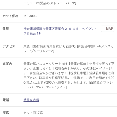
ーカラー/白髪染め/ストレートパーマ]
カット価格
￥3,300～
住所
神奈川県横浜市青葉区青葉台２-６-１５ ベイグレイ
MAP
ス青葉台１F
アクセス
東急田園都市線[青葉台駅]より徒歩3分[青葉台/学割U24/メンズカ
ット/ブリーチ/パーマ]
道案内
青葉台駅バスロータリーを抜け【青葉台駅前】交差点を渡って下
さい。直進しますと【成城石井】があり、その1Fに≪イメージ
ア 青葉台店≫がございます！【提携駐車場】近隣駐車場をご利
用下さい。駐車券か駐車証明書のご提示で、ご利用金額が￥4,00
0(税込)以上で￥200のお値引きをいたします。[白髪染め/ストレ
ートパーマ/パーマ/ハイライト]
電話
番号を表示
座席
セット面17席