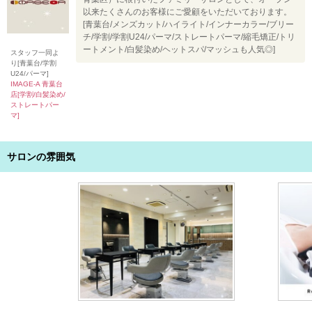
以来たくさんのお客様にご愛顧をいただいております。
[青葉台/メンズカット/ハイライト/インナーカラー/ブリー
チ/学割/学割U24/パーマ/ストレートパーマ/縮毛矯正/トリ
ートメント/白髪染め/ヘットスパ/マッシュも人気◎]
スタッフ一同よ
り[青葉台/学割
U24/パーマ]
IMAGE-A 青葉台
店[学割/白髪染め/
ストレートパー
マ]
サロンの雰囲気