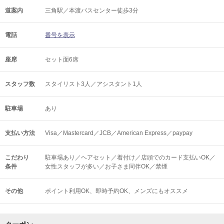
道案内
三角駅／本渡バスセンター徒歩3分
電話
番号を表示
座席
セット面6席
スタッフ数
スタイリスト3人／アシスタント1人
駐車場
あり
支払い方法
Visa／Mastercard／JCB／American Express／paypay
こだわり
駐車場あり／ヘアセット／着付け／店頭でのカード支払いOK／
条件
女性スタッフが多い／お子さま同伴OK／禁煙
その他
ポイント利用OK
即時予約OK
メンズにもオススメ