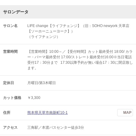
サロンデータ
サロン名
LIFE change【ライフチェンジ】（旧：SOHO newyork 天草店
【ソーホーニューヨーク】）
（ライフチェンジ）
営業時間
【営業時間】10:00～／【受付時間】カット最終受付 18:00/ カラ
ー・パーマ最終受付 17:00/ストレート最終受付16:00※当日電話
受付17：30分まで 17:30以降予約が無い場合17：30に閉店致し
ます。
定休日
月曜日/第3木曜日
カット価格
￥3,300
住所
熊本県天草市南新町10-1
MAP
アクセス
三角駅／本渡バスセンター徒歩3分