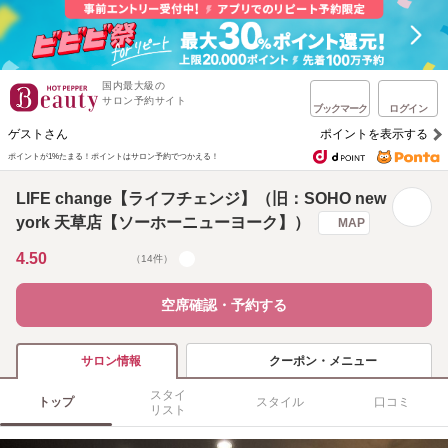
国内最大級の
サロン予約サイト
ブックマーク
ログイン
ゲストさん
ポイントを表示する
ポイントが1%たまる！
ポイントはサロン予約でつかえる！
LIFE change【ライフチェンジ】（旧：SOHO new
york 天草店【ソーホーニューヨーク】）
MAP
4.50
（14件）
空席確認・予約する
クーポン・メニュー
サロン情報
スタイ
トップ
スタイル
口コミ
リスト