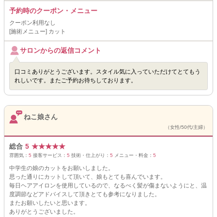
予約時のクーポン・メニュー
クーポン利用なし
[施術メニュー] カット
サロンからの返信コメント
口コミありがとうございます。スタイル気に入っていただけてとてもう
れしいです。またご予約お待ちしております。
ねこ娘さん
（女性/50代/主婦）
総合
5
★
★
★
★
★
雰囲気：
5
接客サービス：
5
技術・仕上がり：
5
メニュー・料金：
5
中学生の娘のカットをお願いしました。
思った通りにカットして頂いて、娘もとても喜んでいます。
毎日ヘアアイロンを使用しているので、なるべく髪が傷まないようにと、温
度調節などアドバイスして頂きとても参考になりました。
またお願いしたいと思います。
ありがとうございました。