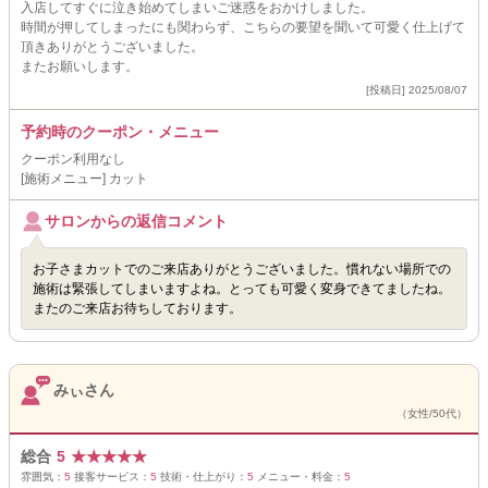
入店してすぐに泣き始めてしまいご迷惑をおかけしました。
時間が押してしまったにも関わらず、こちらの要望を聞いて可愛く仕上げて
頂きありがとうございました。
またお願いします。
[投稿日] 2025/08/07
予約時のクーポン・メニュー
クーポン利用なし
[施術メニュー] カット
サロンからの返信コメント
お子さまカットでのご来店ありがとうございました。慣れない場所での
施術は緊張してしまいますよね。とっても可愛く変身できてましたね。
またのご来店お待ちしております。
みぃさん
（女性/50代）
総合
5
★
★
★
★
★
雰囲気：
5
接客サービス：
5
技術・仕上がり：
5
メニュー・料金：
5