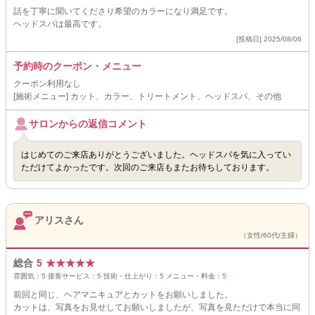
話を丁寧に聞いてくださり希望のカラーになり満足です。
ヘッドスパは最高です。
[投稿日] 2025/08/06
予約時のクーポン・メニュー
クーポン利用なし
[施術メニュー] カット、カラー、トリートメント、ヘッドスパ、その他
サロンからの返信コメント
はじめてのご来店ありがとうございました。ヘッドスパを気に入ってい
ただけてよかったです。次回のご来店もまたお待ちしております。
アリスさん
（女性/60代/主婦）
総合
5
★
★
★
★
★
雰囲気：
5
接客サービス：
5
技術・仕上がり：
5
メニュー・料金：
5
前回と同じ、ヘアマニキュアとカットをお願いしました。
カットは、写真をお見せしてお願いしましたが、写真を見ただけで本当に同