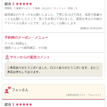
総合
5
★
★
★
★
★
雰囲気：
5
接客サービス：
5
技術・仕上がり：
5
メニュー・料金：
5
縮毛矯正のリタッチをお願いしました。丁寧に仕上げて頂き、追加で急遽カ
ットもお願いしたところ、快く引き受けて頂けました。髪質を考えた今後の
アドバイスも良かったです。またよろしくお願いします。
[投稿日] 2024/10/31
予約時のクーポン・メニュー
クーポン利用なし
[施術メニュー] 縮毛矯正、その他
サロンからの返信コメント
ご来店ありがとうございました。口コミありがとうございます。またご
来店お待ちしております。
フォンさん
（女性/40代/パート・アルバイト）
総合
5
★
★
★
★
★