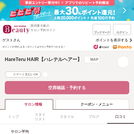
国内最大級の
サロン予約サイト
ブックマーク
ログイン
ゲストさん
ポイントを表示する
ポイントが1%たまる！
ポイントはサロン予約でつかえる！
HareTeru HAIR【ハレテルヘアー】
MAP
スマート支払いOK
空席確認・予約する
クーポン・メニュー
サロン情報
スタイ
トップ
スタイル
ブログ
口コミ
リスト
サロン平均