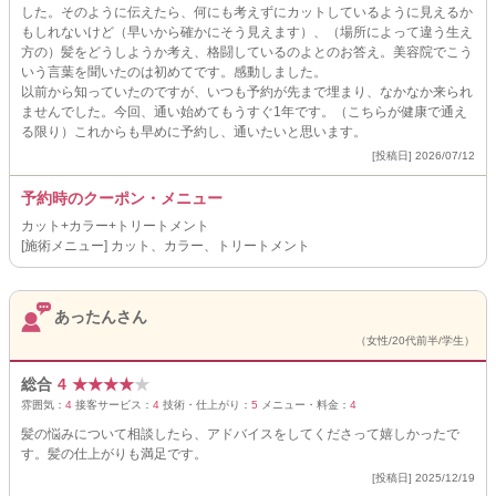
した。そのように伝えたら、何にも考えずにカットしているように見えるか
もしれないけど（早いから確かにそう見えます）、（場所によって違う生え
方の）髪をどうしようか考え、格闘しているのよとのお答え。美容院でこう
いう言葉を聞いたのは初めてです。感動しました。
以前から知っていたのですが、いつも予約が先まで埋まり、なかなか来られ
ませんでした。今回、通い始めてもうすぐ1年です。（こちらが健康で通え
る限り）これからも早めに予約し、通いたいと思います。
[投稿日] 2026/07/12
予約時のクーポン・メニュー
カット+カラー+トリートメント
[施術メニュー] カット、カラー、トリートメント
あったんさん
（女性/20代前半/学生）
総合
4
★
★
★
★
★
雰囲気：
4
接客サービス：
4
技術・仕上がり：
5
メニュー・料金：
4
髪の悩みについて相談したら、アドバイスをしてくださって嬉しかったで
す。髪の仕上がりも満足です。
[投稿日] 2025/12/19