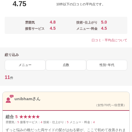
4.75
10件以下の口コミの平均点です。
4.8
5.0
雰囲気
技術･仕上がり
4.5
4.5
接客サービス
メニュー･料金
口コミ・平均点について
絞り込み
メニュー
点数
性別･年代
11
件
unibhamさん
（女性/70代～/自営業）
総合
5
★
★
★
★
★
雰囲気：
5
接客サービス：
4
技術・仕上がり：
5
メニュー・料金：
4
ずっと悩みの種だった両サイドの髪がはねる癖が、ここで初めて改善されま