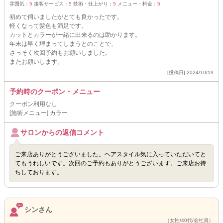
雰囲気：
5
接客サービス：
5
技術・仕上がり：
5
メニュー・料金：
5
初めて伺いましたがとても良かったです。
軽くなって髪色も満足です。
カットとカラーが一緒に出来るのは助かります。
年末は早く埋まってしまうとのことで、
さっそく次回予約もお願いしました。
またお願いします。
[投稿日] 2024/10/19
予約時のクーポン・メニュー
クーポン利用なし
[施術メニュー] カラー
サロンからの返信コメント
ご来店ありがとうございました。ヘアスタイル気に入っていただいてと
てもうれしいです。次回のご予約もありがとうございます。ご来店お待
ちしております。
シンさん
（女性/40代/会社員）