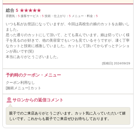
総合
5
★
★
★
★
★
雰囲気：
5
接客サービス：
5
技術・仕上がり：
5
メニュー・料金：
5
いつも私がお世話になっていますが、今回は高校生の娘のカットをお願いし
ました。
思った通りのカットにして頂いて、とても喜んでいます。娘は切っていく様
子を見るのが好きで、他の美容室でもいつも見ているそうですが、凄く丁寧
なカットと技術に感激していました。カットして頂いてからずっとテンショ
ンが高いです(笑)
本当にありがとうございました。
[投稿日] 2024/09/29
予約時のクーポン・メニュー
クーポン利用なし
[施術メニュー] カット
サロンからの返信コメント
親子でのご来店ありがとうございます。カット気に入っていただいて嬉
しいです。これからも親子でご来店ぜひお待ちしております。