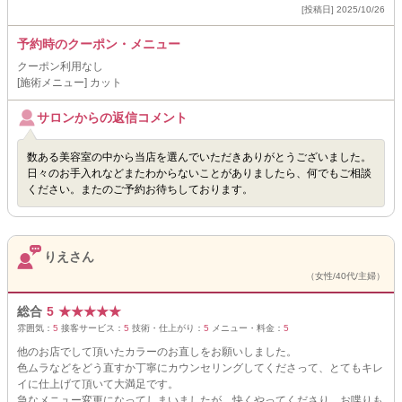
[投稿日] 2025/10/26
予約時のクーポン・メニュー
クーポン利用なし
[施術メニュー] カット
サロンからの返信コメント
数ある美容室の中から当店を選んでいただきありがとうございました。
日々のお手入れなどまたわからないことがありましたら、何でもご相談
ください。またのご予約お待ちしております。
りえさん
（女性/40代/主婦）
総合
5
★
★
★
★
★
雰囲気：
5
接客サービス：
5
技術・仕上がり：
5
メニュー・料金：
5
他のお店でして頂いたカラーのお直しをお願いしました。
色ムラなどをどう直すか丁寧にカウンセリングしてくださって、とてもキレ
イに仕上げて頂いて大満足です。
急なメニュー変更になってしまいましたが、快くやってくださり、お喋りも