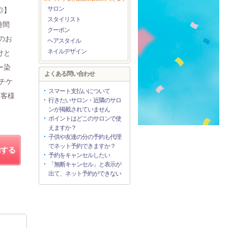
サロン
◎】
スタイリスト
時間
クーポン
のお
ヘアスタイル
ネイルデザイン
けと
ー染
よくある問い合わせ
チケ
スマート支払いについて
顧客様
行きたいサロン・近隣のサロ
ンが掲載されていません
ポイントはどこのサロンで使
えますか？
子供や友達の分の予約も代理
でネット予約できますか？
約する
予約をキャンセルしたい
「無断キャンセル」と表示が
出て、ネット予約ができない