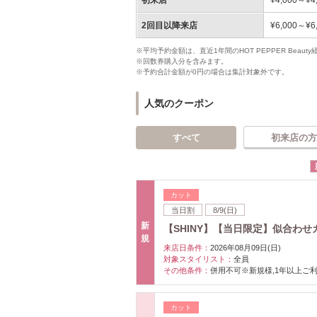
2回目以降来店
¥6,000～¥6
※平均予約金額は、直近1年間のHOT PEPPER Bea
※回数券購入分を含みます。
※予約合計金額が0円の場合は集計対象外です。
人気のクーポン
すべて
初来店の方
カット
当日割
8/9(日)
新
【SHINY】【当日限定】似合わせ
規
来店日条件：
2026年08月09日(日)
対象スタイリスト：
全員
その他条件：
併用不可※新規様,1年以上ご
カット