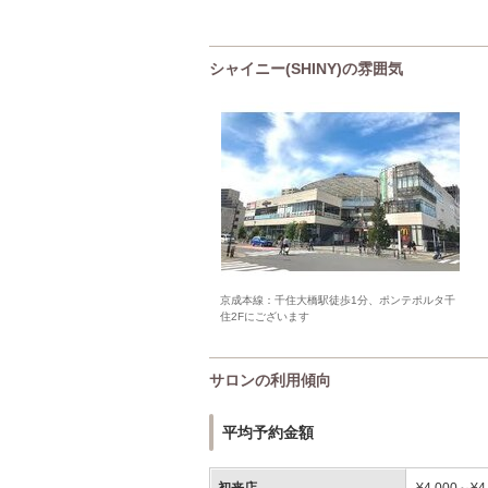
シャイニー(SHINY)の雰囲気
京成本線：千住大橋駅徒歩1分、ポンテポルタ千
住2Fにございます
サロンの利用傾向
平均予約金額
初来店
¥4,000～¥4