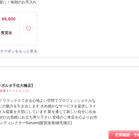
髪に！毎朝のお手入れ
¥6,600
 髪質改
クーポンをもっと見る
ポンテポルタ千住大橋店】
質改善トリートメント]
そ！リラックスできる心地よい空間でプロフェッショナルな
たの魅力を引き出します.きめ細かなサービスを提供しライ
イル提案を大切にしています.髪を通じて新しい自分に出会
.ぜひお気軽にお立ち寄り下さい.皆様のご来店を心よりお待
ンディレクターNanami[髪質改善/縮毛矯正]
空席確認・予