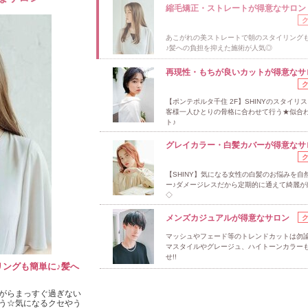
縮毛矯正・ストレートが得意なサロン
あこがれの美ストレートで朝のスタイリング
♪髪への負担を抑えた施術が人気◎
再現性・もちが良いカットが得意なサ
【ポンテポルタ千住 2F】SHINYのスタイリ
客様一人ひとりの骨格に合わせて行う★似合
ト♪
グレイカラー・白髪カバーが得意なサ
【SHINY】気になる女性の白髪のお悩みを自
ー♪ダメージレスだから定期的に通えて綺麗が
◇
メンズカジュアルが得意なサロン
マッシュやフェード等のトレンドカットは勿
マスタイルやグレージュ、ハイトーンカラー
せ!!
ングも簡単に♪髪へ
がらまっすぐ過ぎない
う☆気になるクセやう