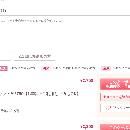
,999
uty経由のネット予約時データをもとに集計しています。
2回目以降来店の方
新規
サロンに初来店の方
再来
サロンに2回目以降にご来店の方
全員
サロンにご
¥2,750
このクーポ
空席確認・予
カット￥2750【1年以上ご利用ない方もOK】
メニューを追加
ブックマー
利用無い方も可
¥3,300
このクーポ