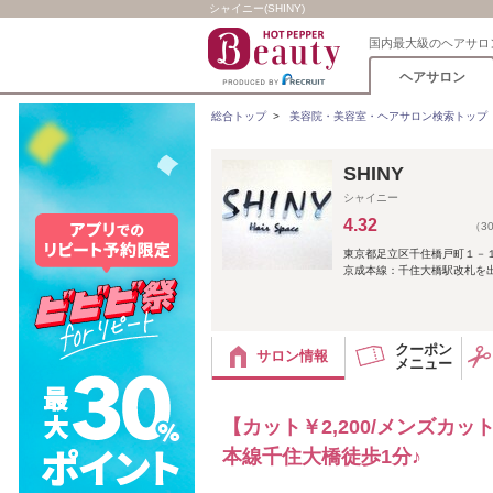
シャイニー(SHINY)
国内最大級のヘアサロ
ヘアサロン
総合トップ
>
美容院・美容室・ヘアサロン検索トップ
SHINY
シャイニー
4.32
（3
東京都足立区千住橋戸町１－
京成本線：千住大橋駅改札を出
クーポン
サロン情報
メニュー
【カット￥2,200/メンズカ
本線千住大橋徒歩1分♪