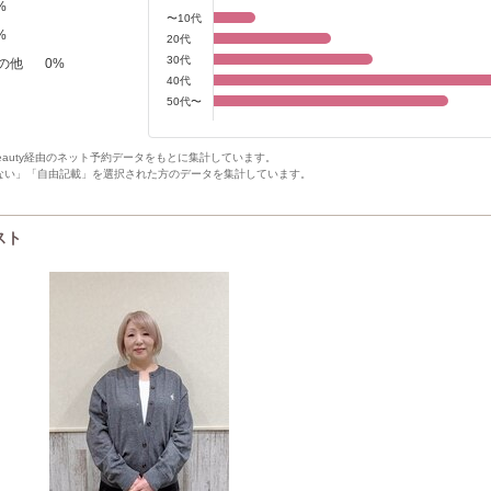
%
〜10代
%
20代
30代
の他
0
%
40代
50代〜
Beauty経由のネット予約データをもとに集計しています。
ない」「自由記載」を選択された方のデータを集計しています。
スト