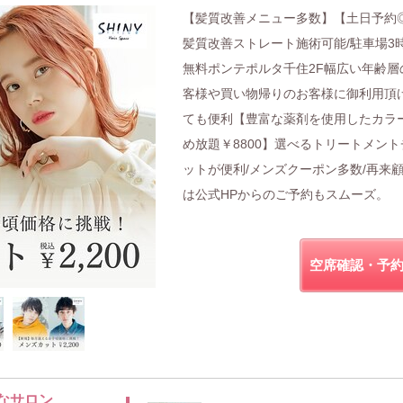
【髪質改善メニュー多数】【土日予約
髪質改善ストレート施術可能/駐車場3
無料ポンテポルタ千住2F幅広い年齢層
客様や買い物帰りのお客様に御利用頂
ても便利【豊富な薬剤を使用したカラ
め放題￥8800】選べるトリートメント
ットが便利/メンズクーポン多数/再来
は公式HPからのご予約もスムーズ。
空席確認・予
なサロン