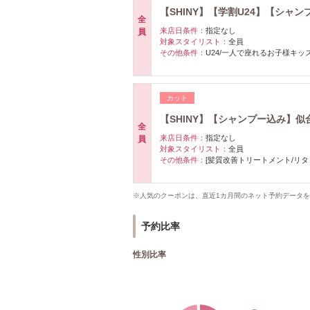
【SHINY】【学割U24】【シャ
全
来店日条件：
指定なし
員
対象スタイリスト：
全員
その他条件：
U24/一人で座れるお子様キッ
カット
【SHINY】【シャンプー込み】似
全
来店日条件：
指定なし
員
対象スタイリスト：
全員
その他条件：
[髪質改善トリートメント/リタ
※人気のクーポンは、直近1カ月間のネット予約データ
予約比率
性別比率