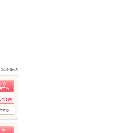
来店の全員の方
ンで
約する
して予約
クする
ンで