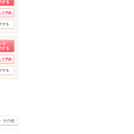
約する
して予約
クする
ンで
約する
して予約
クする
・その他