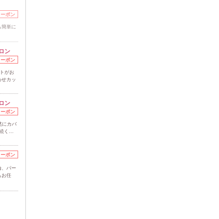
クーポン
も簡単に
ロン
クーポン
ストがお
わせカッ
ロン
クーポン
然にカバ
続く…
クーポン
論、パー
もお任