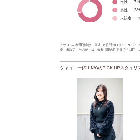
女性
71
男性
28
未設定・そ
※サロンの利用傾向は、直近3カ月間のHOT PEPPER 
※「未設定・その他」は、会員情報の性別欄で「回答し
シャイニー(SHINY)のPICK UPスタイリ