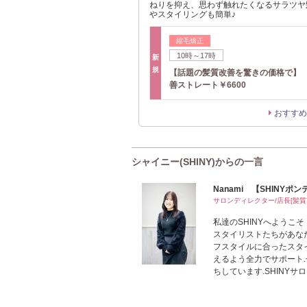
ねりを抑え、思わず触れたくなるサラツヤ
やスタイリングも簡単♪
縮毛矯正
10時～17時
新
規
【話題の髪質改善を驚きの価格で】
善ストレート￥6600
おすすめ
シャイニー(SHINY)からの一言
Nanami 【SHINY
サロンディレクター/店長[髪
私達のSHINYへようこ
スタイリストたちがあな
フスタイルに合ったスタ
えるよう全力でサポート
ちしています.SHINYサロ