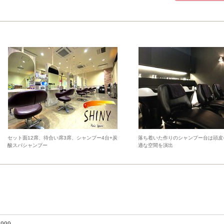
セット面12席、待合い席3席、シャンプー4台+炭
落ち着いた作りのシャンプー台は頭皮
酸スパシャンプー
適な空間を演出
,999