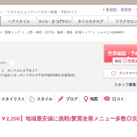
美容院・美容室・
ン ・リラク＆ビューティーサロン検索・予約サイト
ヘアスタイル
ネイル・まつげサロン
ネイルカタログ
リラクサロ
>
関東トップ
>
上野・神田・北千住・亀有・青砥・町屋トップ
>
シャイニー(SHINY)
空席確認・予
◯
空席
本日
04件）
１３ ポンテポルタ千住２Ｆ
ブックマー
て徒歩１分→ポンテポルタ千住2F[縮毛矯正/白髪染め]
スタッフ募集
スタイリスト
スタイル
ブログ
地図
口コミ
ット￥2,200】地域最安値に挑戦!髪質改善メニュー多数◎