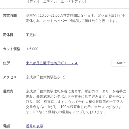
（ディオ エティカ エ ベネディカ）
営業時間
基本的に10:00~21:00の営業時間になります。定休日を設けず不
定休な為、ホットペッパーで確認して頂けたらと思います。
定休日
不定休
カット価格
￥5,000
住所
東京都足立区千住橋戸町１－７４
MAP
アクセス
京成線千住大橋駅徒歩3分
道案内
京成線千住大橋駅改札を右に出ます。駅前のロータリーを右手に
進み、商業施設ポンテポルタを右手に見て進みます。信号を1つ
渡り、50ｍ程直進します。うぃず千住大橋保育園前の十字路の
交差点を右に曲がり、100ｍ程直進した所に当サロンがありま
す。HP内にて動画での道順をアップしております。
電話
番号を表示