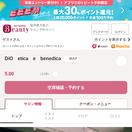
国内最大級の
サロン予約サイト
ブックマーク
ログイン
ゲストさん
ポイントを表示する
ポイントが1%たまる！
ポイントはサロン予約でつかえる！
DiO etica e benedica
MAP
5.00
（11件）
空席確認・予約する
クーポン・メニュー
サロン情報
スタイ
トップ
ブログ
口コミ
リスト