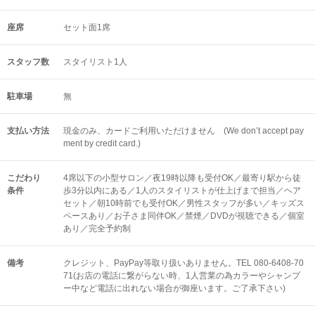
座席
セット面1席
スタッフ数
スタイリスト1人
駐車場
無
支払い方法
現金のみ、カードご利用いただけません (We don’t accept pay
ment by credit card.)
こだわり
4席以下の小型サロン／夜19時以降も受付OK／最寄り駅から徒
条件
歩3分以内にある／1人のスタイリストが仕上げまで担当／ヘア
セット／朝10時前でも受付OK／男性スタッフが多い／キッズス
ペースあり／お子さま同伴OK／禁煙／DVDが視聴できる／個室
あり／完全予約制
備考
クレジット、PayPay等取り扱いありません。TEL 080-6408-70
71(お店の電話に繋がらない時、1人営業の為カラーやシャンプ
ー中など電話に出れない場合が御座います。ご了承下さい)