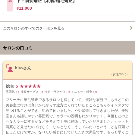
員
ト＋前髪矯正【札幌/縮毛矯正】
¥11,000
このサロンのすべてのクーポンを見る
サロンの口コミ
サロンPick Up
hiroさん
（女性/40代）
総合
5
★
★
★
★
★
雰囲気：
5
接客サービス：
5
技術・仕上がり：
5
メニュー・料金：
5
ブリーチに縮毛矯正できるサロンを探していて、複雑な履歴で、もうどこの
美容室に行けば良いかわからず途方にくれていたところこちらをインスタで
見つけることができ、初めて伺いました。やや緊張して行きましたが、美容
室さんも話しやすい雰囲気で、カラーの説明もわかりやすく、今後もどのよ
うなカラーにするかなどを考えて丁寧に施術していただきました。カットも
写真など見せたのではなく、なんとなくこうしてみたいということを口頭で
伝えただけですが、なりたい感じにしていただき大満足です。もっと早くこ