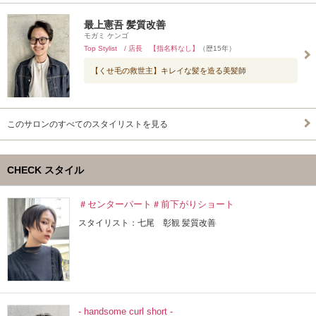
最上憲吾 髪質改善
モガミ ケンゴ
Top Stylist / 店長 【指名料なし】
（歴15年）
【くせ毛の救世主】キレイな髪を造る美髪師
このサロンのすべてのスタイリストを見る
CHECK スタイル
＃センターパート＃前下がりショート
スタイリスト：七尾 彰観 髪質改善
- handsome curl short -