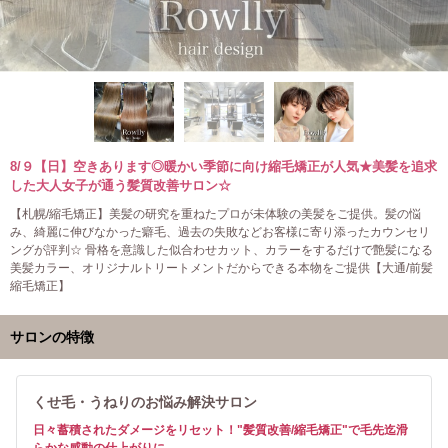
8/９【日】空きあります◎暖かい季節に向け縮毛矯正が人気★美髪を追求
した大人女子が通う髪質改善サロン☆
【札幌/縮毛矯正】美髪の研究を重ねたプロが未体験の美髪をご提供。髪の悩
み、綺麗に伸びなかった癖毛、過去の失敗などお客様に寄り添ったカウンセリ
ングが評判☆ 骨格を意識した似合わせカット、カラーをするだけで艶髪になる
美髪カラー、オリジナルトリートメントだからできる本物をご提供【大通/前髪
縮毛矯正】
サロンの特徴
くせ毛・うねりのお悩み解決サロン
日々蓄積されたダメージをリセット！"髪質改善/縮毛矯正"で毛先迄滑