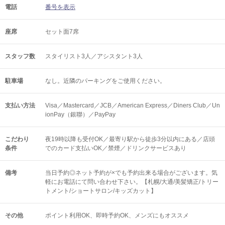
電話
番号を表示
座席
セット面7席
スタッフ数
スタイリスト3人／アシスタント3人
駐車場
なし。近隣のパーキングをご使用ください。
支払い方法
Visa／Mastercard／JCB／American Express／Diners Club／Un
ionPay（銀聯）／PayPay
こだわり
夜19時以降も受付OK／最寄り駅から徒歩3分以内にある／店頭
条件
でのカード支払いOK／禁煙／ドリンクサービスあり
備考
当日予約◎ネット予約が×でも予約出来る場合がございます。気
軽にお電話にて問い合わせ下さい。【札幌/大通/美髪矯正/トリー
トメント/ショートサロン/キッズカット】
その他
ポイント利用OK
即時予約OK
メンズにもオススメ