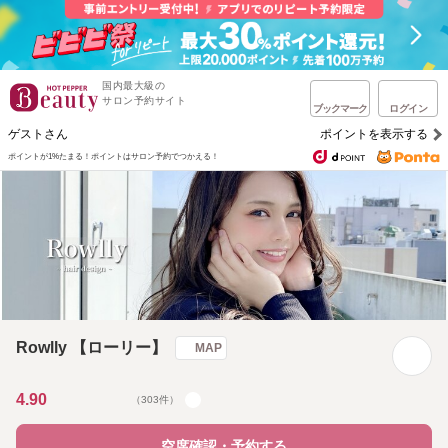
国内最大級の
サロン予約サイト
ブックマーク
ログイン
ゲストさん
ポイントを表示する
ポイントが1%たまる！
ポイントはサロン予約でつかえる！
Rowlly 【ローリー】
MAP
4.90
（303件）
空席確認・予約する