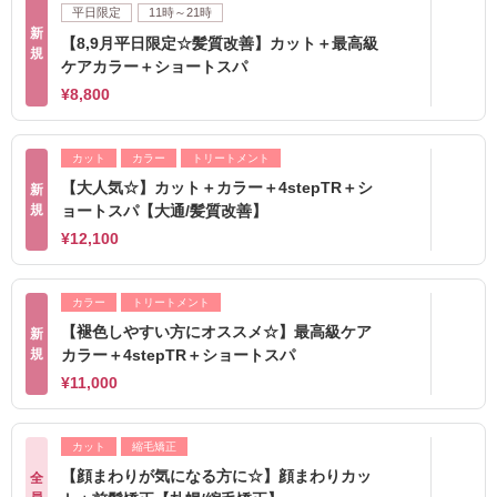
平日限定
11時～21時
新
【8,9月平日限定☆髪質改善】カット＋最高級
規
ケアカラー＋ショートスパ
¥8,800
カット
カラー
トリートメント
【大人気☆】カット＋カラー＋4stepTR＋シ
新
規
ョートスパ【大通/髪質改善】
¥12,100
カラー
トリートメント
【褪色しやすい方にオススメ☆】最高級ケア
新
規
カラー＋4stepTR＋ショートスパ
¥11,000
カット
縮毛矯正
【顔まわりが気になる方に☆】顔まわりカッ
全