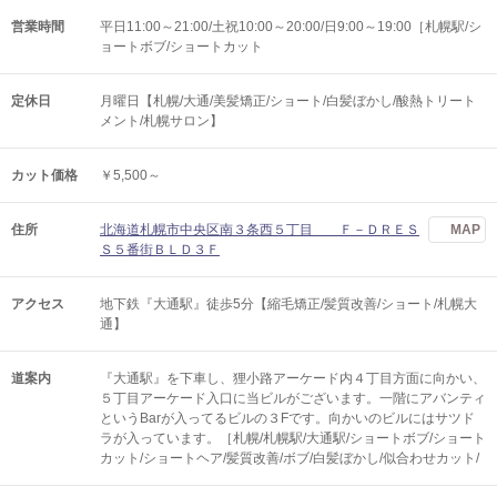
営業時間
平日11:00～21:00/土祝10:00～20:00/日9:00～19:00［札幌駅/シ
ョートボブ/ショートカット
定休日
月曜日【札幌/大通/美髪矯正/ショート/白髪ぼかし/酸熱トリート
メント/札幌サロン】
カット価格
￥5,500～
住所
北海道札幌市中央区南３条西５丁目 Ｆ－ＤＲＥＳ
MAP
Ｓ５番街ＢＬＤ３Ｆ
アクセス
地下鉄『大通駅』徒歩5分【縮毛矯正/髪質改善/ショート/札幌大
通】
道案内
『大通駅』を下車し、狸小路アーケード内４丁目方面に向かい、
５丁目アーケード入口に当ビルがございます。一階にアバンティ
というBarが入ってるビルの３Fです。向かいのビルにはサツド
ラが入っています。［札幌/札幌駅/大通駅/ショートボブ/ショート
カット/ショートヘア/髪質改善/ボブ/白髪ぼかし/似合わせカット/