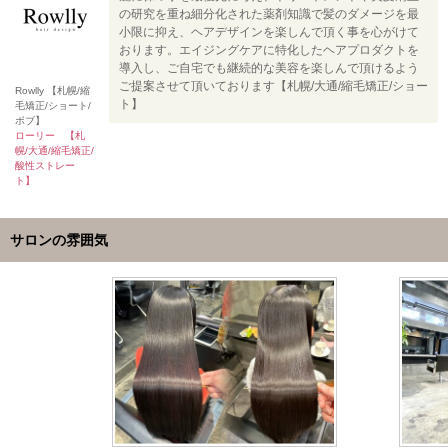
の研究を重ね細分化された薬剤知識で髪のダメージを最
小限に抑え、ヘアデザインを楽しんで頂く事を心がけて
おります。エイジングケアに特化したヘアプロダクトを
導入し、ご自宅でも継続的な美容を楽しんで頂けるよう
ご提案させて頂いております【札幌/大通/縮毛矯正/ショー
Rowlly 【札幌/縮
ト】
毛矯正/ショート/
ボブ】
ローリー 【札
幌/大通/縮毛矯正/
酸性ストレー
ト】
サロンの雰囲気