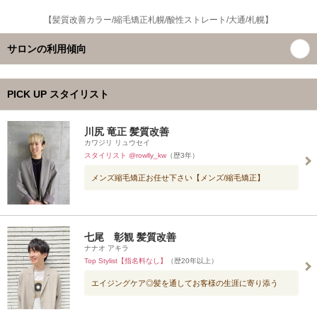
【髪質改善カラー/縮毛矯正札幌/酸性ストレート/大通/札幌】
サロンの利用傾向
PICK UP スタイリスト
川尻 竜正 髪質改善
カワジリ リュウセイ
スタイリスト @rowlly_kw
（歴3年）
メンズ縮毛矯正お任せ下さい【メンズ/縮毛矯正】
七尾 彰観 髪質改善
ナナオ アキラ
Top Stylist【指名料なし】
（歴20年以上）
エイジングケア◎髪を通してお客様の生涯に寄り添う