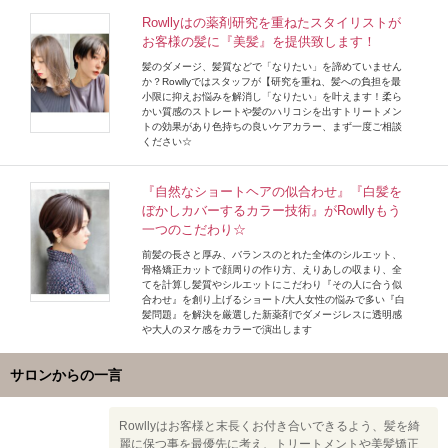
Rowllyはの薬剤研究を重ねたスタイリストが
お客様の髪に『美髪』を提供致します！
髪のダメージ、髪質などで「なりたい」を諦めていません
か？Rowllyではスタッフが【研究を重ね、髪への負担を最
小限に抑えお悩みを解消し「なりたい」を叶えます！柔ら
かい質感のストレートや髪のハリコシを出すトリートメン
トの効果があり色持ちの良いケアカラー、まず一度ご相談
ください☆
『自然なショートヘアの似合わせ』『白髪を
ぼかしカバーするカラー技術』がRowllyもう
一つのこだわり☆
前髪の長さと厚み、バランスのとれた全体のシルエット、
骨格矯正カットで顔周りの作り方、えりあしの収まり、全
てを計算し髪質やシルエットにこだわり『その人に合う似
合わせ』を創り上げるショート/大人女性の悩みで多い『白
髪問題』を解決を厳選した新薬剤でダメージレスに透明感
や大人のヌケ感をカラーで演出します
サロンからの一言
Rowllyはお客様と末長くお付き合いできるよう、髪を綺
麗に保つ事を最優先に考え、トリートメントや美髪矯正