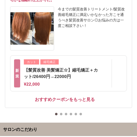
らかな感動の仕上がりに。
今までの髪質改善トリートメント/髪質改
善縮毛矯正に満足いかなかった方こそ通
うべき髪質改善サロン◎お悩みの方は一
度ご相談下さい！
カット
縮毛矯正
【髪質改善 美髪矯正☆】縮毛矯正＋カ
新
規
ット/26400円→22000円
¥22,000
おすすめクーポンをもっと見る
サロンのこだわり