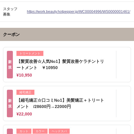
スタッフ
https://work.beauty.hotpepper.jp/WC00004996/WS0000001461/
募集
クーポン
トリートメント
【髪質改善☆人気No1】髪質改善ケラチントリ
新
規
ートメント ￥10950
¥10,950
縮毛矯正
【縮毛矯正☆口コミNo1】美髪矯正＋トリート
新
規
メント /28600円→22000円
¥22,000
カット
カラー
ヘッドスパ