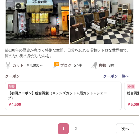
築100年の歴史が息づく特別な空間。日常を忘れる昭和レトロな世界観で、
隙のない男の身だしなみを。
カット
￥4,000～
ブログ
57件
席数
3席
クーポン
クーポン一覧へ
新規
全員
【初回クーポン】総合調髪（※メンズカット＋眉カット＋シェー
総合調
ブ）
￥4,500
￥5,00
1
2
次へ