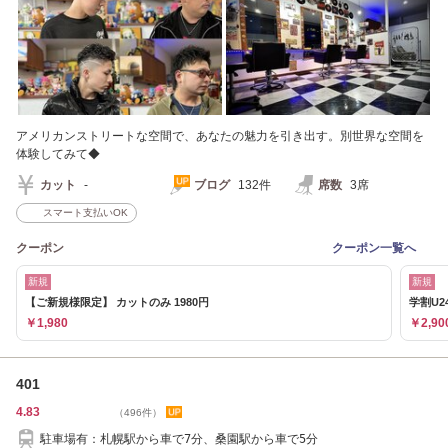
アメリカンストリートな空間で、あなたの魅力を引き出す。別世界な空間を
体験してみて◆
カット
-
ブログ
132件
席数
3席
スマート支払いOK
クーポン
クーポン一覧へ
新規
新規
【ご新規様限定】 カットのみ 1980円
学割U2
￥1,980
￥2,90
401
4.83
（496件）
駐車場有：札幌駅から車で7分、桑園駅から車で5分