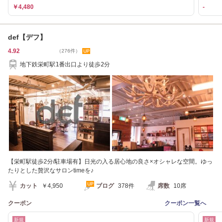
￥4,480
-
def【デフ】
4.92
（276件）
地下鉄栄町駅1番出口より徒歩2分
【栄町駅徒歩2分/駐車場有】日光の入る居心地の良さ×オシャレな空間。ゆっ
たりとした贅沢なサロンtimeを♪
カット
￥4,950
ブログ
378件
席数
10席
クーポン
クーポン一覧へ
新規
新規