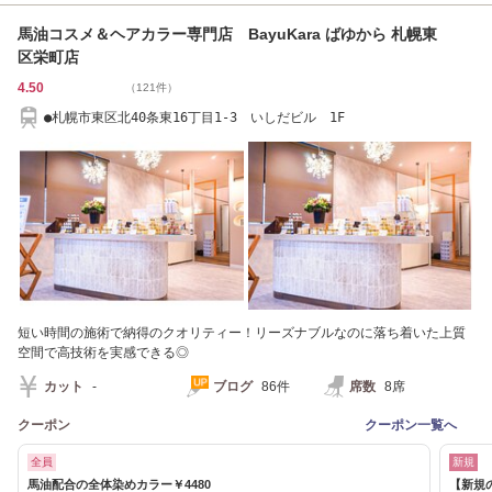
馬油コスメ＆ヘアカラー専門店 BayuKara ばゆから 札幌東
区栄町店
4.50
（121件）
●札幌市東区北40条東16丁目1-3 いしだビル 1F
短い時間の施術で納得のクオリティー！リーズナブルなのに落ち着いた上質
空間で高技術を実感できる◎
カット
-
ブログ
86件
席数
8席
クーポン
クーポン一覧へ
全員
新規
馬油配合の全体染めカラー￥4480
【新規