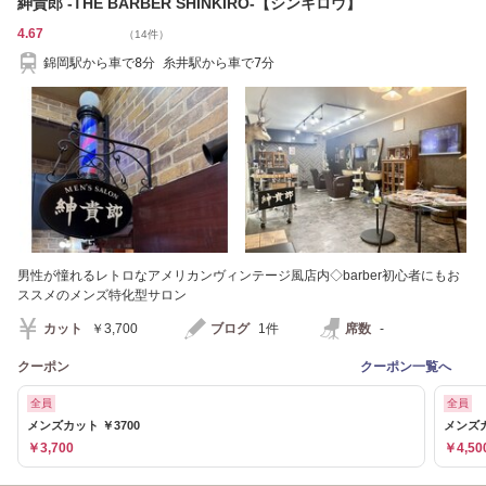
紳貴郎 -THE BARBER SHINKIRO-【シンキロウ】
4.67
（14件）
錦岡駅から車で8分 糸井駅から車で7分
男性が憧れるレトロなアメリカンヴィンテージ風店内◇barber初心者にもお
ススメのメンズ特化型サロン
カット
￥3,700
ブログ
1件
席数
-
クーポン
クーポン一覧へ
全員
全員
メンズカット ￥3700
メンズカ
￥3,700
￥4,50