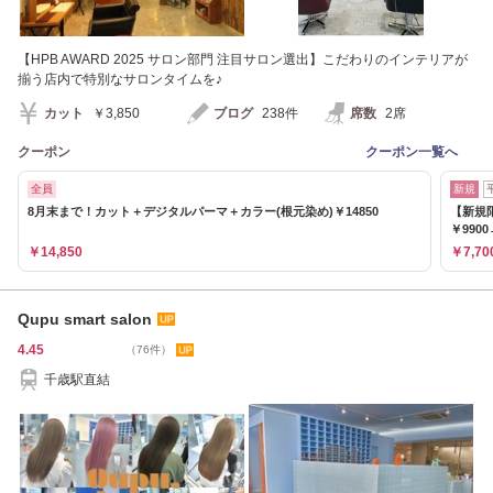
【HPB AWARD 2025 サロン部門 注目サロン選出】こだわりのインテリアが
揃う店内で特別なサロンタイムを♪
カット
￥3,850
ブログ
238件
席数
2席
クーポン
クーポン一覧へ
全員
新規
8月末まで！カット＋デジタルパーマ＋カラー(根元染め)￥14850
【新規
￥9900
￥14,850
￥7,70
Qupu smart salon
4.45
（76件）
千歳駅直結