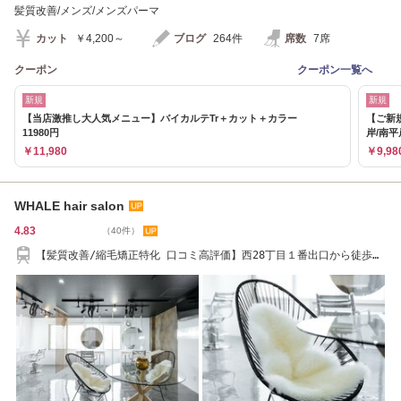
髪質改善/メンズ/メンズパーマ
カット
￥4,200～
ブログ
264件
席数
7席
クーポン
クーポン一覧へ
新規
新規
【当店激推し大人気メニュー】バイカルテTr＋カット＋カラー
【ご新規
11980円
岸/南平
￥11,980
￥9,98
WHALE hair salon
4.83
（40件）
【髪質改善/縮毛矯正特化 口コミ高評価】西28丁目１番出口から徒歩３
分