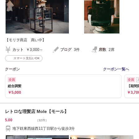
【モリヲ商店 商い中】
カット
￥3,000～
ブログ
3件
席数
2席
スマート支払いOK
クーポン
クーポン一覧へ
全員
全員
総合調髪
【期間
￥5,000
￥3,70
レトロな理髪店 Mole【モール】
5.00
（32件）
地下鉄東西線西11丁目駅から徒歩3分