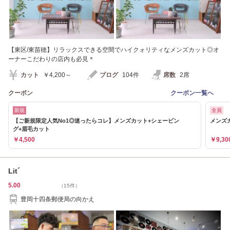
【東区/東苗穂】リラックスできる空間でハイクォリティなメンズカット◎オ
ーナーこだわりの店内も必見＊
カット
￥4,200～
ブログ
104件
席数
2席
クーポン
クーポン一覧へ
新規
全員
【ご新規限定人気No1◎迷ったらコレ】メンズカット+シェービン
メンズ
グ+眉毛カット
￥4,500
￥9,30
Lit´
5.00
（15件）
豊岡十四条郵便局の向かえ