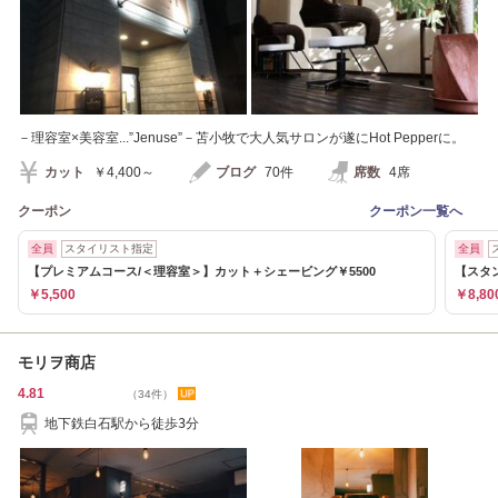
－理容室×美容室...”Jenuse”－苫小牧で大人気サロンが遂にHot Pepperに。
カット
￥4,400～
ブログ
70件
席数
4席
クーポン
クーポン一覧へ
全員
スタイリスト指定
全員
【プレミアムコース/＜理容室＞】カット＋シェービング￥5500
【スタ
￥5,500
￥8,80
モリヲ商店
4.81
（34件）
地下鉄白石駅から徒歩3分