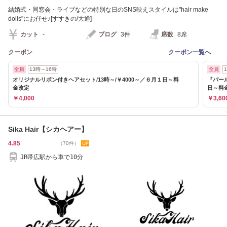
結婚式・同窓会・ライブなどの特別な日のSNS映えスタイルは"hair make
dolls"にお任せ♪[すすきの/大通]
カット
-
ブログ
3件
席数
8席
クーポン
クーポン一覧へ
全員
13時～16時
全員
オリジナルリボン付きヘアセット/13時～/￥4000～／６月１日～料
『パール
金改定
日～料
￥4,000
￥3,60
Sika Hair【シカヘアー】
4.85
（70件）
JR帯広駅から車で10分