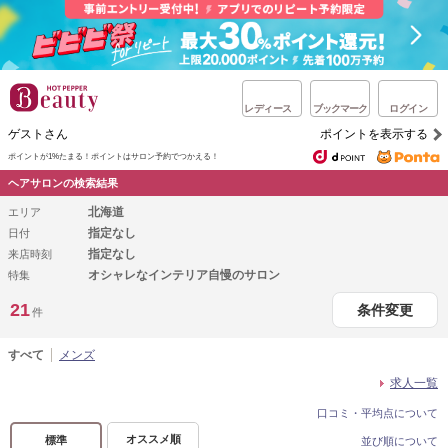
レディース
ブックマーク
ログイン
ゲストさん
ポイントを表示する
ポイントが1%たまる！
ポイントはサロン予約でつかえる！
ヘアサロンの検索結果
北海道
エリア
指定なし
日付
指定なし
来店時刻
オシャレなインテリア自慢のサロン
特集
21
条件変更
件
すべて
メンズ
求人一覧
口コミ・平均点について
オススメ順
標準
並び順について