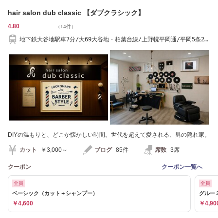
hair salon dub classic 【ダブクラシック】
4.80
（14件）
地下鉄大谷地駅車7分/大69大谷地・柏葉台線/上野幌平岡通/平岡5条2丁
目バス停徒歩2分
DIYの温もりと、どこか懐かしい時間。世代を超えて愛される、男の隠れ家。
カット
￥3,000～
ブログ
85件
席数
3席
クーポン
クーポン一覧へ
全員
全員
ベーシック（カット＋シャンプー）
グルー
￥4,600
￥4,90