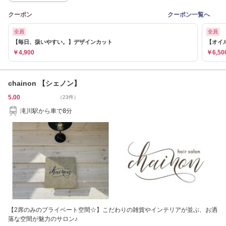
クーポン
クーポン一覧へ
全員
全員
【毎日、扱いやすい。】デザインカット
【オイ
￥4,900
￥6,50
chainon 【シェノン】
5.00
（23件）
滝川駅から車で8分
【2席のみのプライベート空間☆】こだわりの雑貨やインテリアが並ぶ、お洒
落な空間が魅力のサロン♪