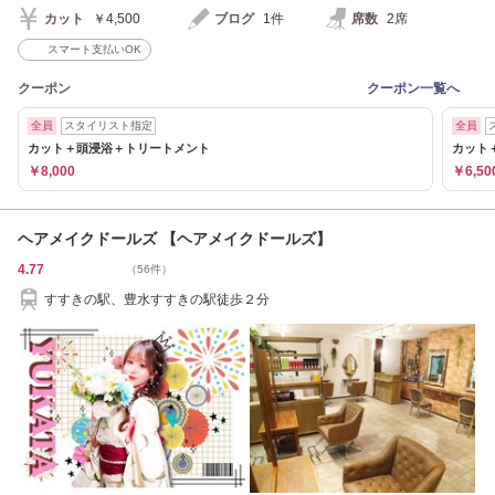
カット
￥4,500
ブログ
1件
席数
2席
スマート支払いOK
クーポン
クーポン一覧へ
全員
スタイリスト指定
全員
カット＋頭浸浴＋トリートメント
カット
￥8,000
￥6,50
ヘアメイクドールズ 【ヘアメイクドールズ】
4.77
（56件）
すすきの駅、豊水すすきの駅徒歩２分