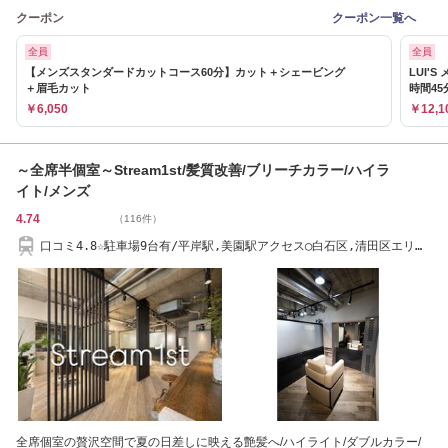
クーポン
クーポン一覧へ
全員
全員
【メンズスタンダードカットコース60分】カット＋シェービング
LUI'
＋眉毛カット
時間45
￥6,050
￥12,1
～全席半個室～Stream1st/髪質改善/ブリーチカラー/ハイラ
イト/メンズ
4.74
（116件）
口コミ4.8☆駐車場9台有/平岸駅,美園駅アクセス◯白石区,清田区エリア
ご来店多数◎
全席個室の贅沢空間で夏の日差しに映える艶髪へ/ハイライト/ダブルカラー/