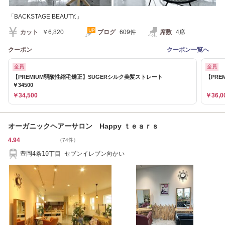
「BACKSTAGE BEAUTY.」
カット
￥6,820
ブログ
609件
席数
4席
クーポン
クーポン一覧へ
全員
全員
【PREMIUM弱酸性縮毛矯正】SUGERシルク美髪ストレート
【PRE
￥34500
￥34,500
￥36,0
オーガニックヘアーサロン Happy ｔｅａｒｓ
4.94
（74件）
豊岡4条10丁目 セブンイレブン向かい