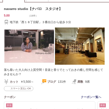
navarro studio【ナバロ スタジオ】
5.00
（18件）
地下鉄「西１８丁目駅」３番出口から徒歩３分
落ち着いた大人向け上質空間！音楽と香りでとっておきの癒し空間を感じて
みませんか？
カット
￥5,500～
ブログ
131件
席数
9席
スマート支払いOK
クーポン
クーポン一覧へ
新規
新規