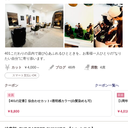
401こだわりの店内で遊び心あふれるひとときを。お客様一人ひとりの"なり
たい自分"に寄り添います。
カット
￥4,000～
ブログ
46件
席数
4席
スマート支払いOK
クーポン
クーポン一覧へ
全員
新規
【401の定番】似合わせカット+透明感カラー(白髪染めも可)
【1周年
￥8,800
￥4,01