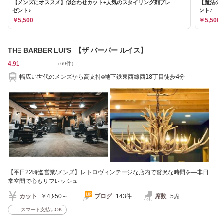
【メンズにオススメ】似合わせカット+人気のスタイリング剤プレ
【魔法の
ゼント♪
ント♪
￥5,500
￥5,50
THE BARBER LUI'S 【ザ バーバー ルイス】
4.91
（69件）
幅広い世代のメンズから高支持◎地下鉄東西線西18丁目徒歩4分
【平日22時迄営業/メンズ】レトロヴィンテージな店内で贅沢な時間を―非日
常空間で心もリフレッシュ
カット
￥4,950～
ブログ
143件
席数
5席
スマート支払いOK