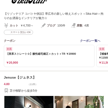
【リゾッテリア コバトヤ併設】帯広市の新しい映えスポット＜Sika Hair＞拘
りのお洒落なインテリアが魅力☆
カット
￥4,700～
ブログ
100件
席数
4席
スマート支払いOK
クーポン
クーポン一覧へ
全員
全員
【美革ストレート☆】酸性縮毛矯正＋カット＋TR ￥20900
【補修
￥1150
￥20,900
￥11,5
Jenuse【ジュネス】
4.80
（11件）
苫小牧駅から徒歩5分