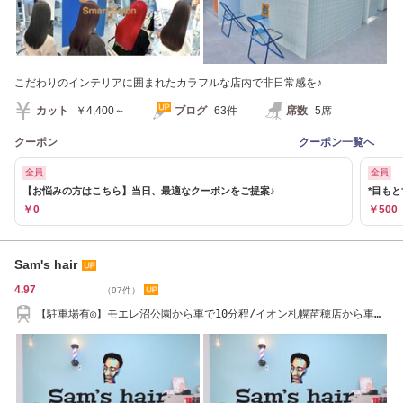
こだわりのインテリアに囲まれたカラフルな店内で非日常感を♪
カット
￥4,400～
ブログ
63件
席数
5席
クーポン
クーポン一覧へ
全員
全員
【お悩みの方はこちら】当日、最適なクーポンをご提案♪
*目も
￥0
￥500
Sam's hair
4.97
（97件）
【駐車場有◎】モエレ沼公園から車で10分程/イオン札幌苗穂店から車で
10分程