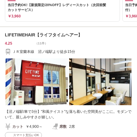
当日予約OK!【新規限定/20%OFF】レディースカット（次回前髪
当日予約
カットサービス）
付）
￥3,960
￥3,96
LIFETIMEHAIR【ライフタイムヘアー】
4.25
（11件）
ＪＲ室蘭本線 沼ノ端駅より徒歩15分
【沼ノ端駅/車で3分】"和風テイスト"な落ち着いた空間美がここに。モダンで
いて、親しみやすさが嬉しい。
カット
￥4,900～
席数
2席
スマート支払いOK