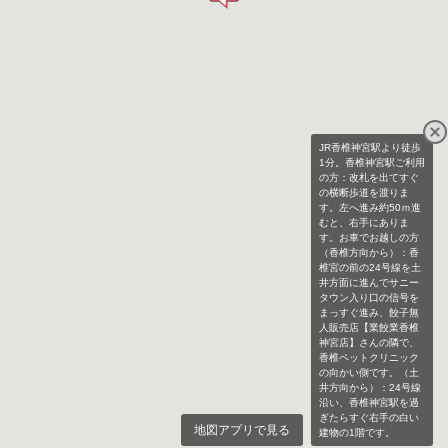
JR香椎神宮駅より徒歩
1分。香椎神宮駅ご利用
の方：改札を出てすぐ
の横断歩道を渡りま
す。左へ進み約50ｍ進
むと、右手にありま
す。お車でお越しの方
（香椎方向から）：香
椎宮の前の24号線を土
井方面に進んでサニー
タウン入り口の信号を
まっすぐ進み、餃子無
人販売店【業餃業香椎
神宮店】さんの隣で、
香椎ペットクリニック
の向かい側です。（土
井方向から）：24号線
沿い、香椎神宮駅を過
ぎたらすぐ右手の白い
地図アプリで見る
建物の1階です。