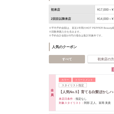
初来店
¥17,000～¥
2回目以降来店
¥14,000～¥
※平均予約金額は、直近1年間のHOT PEPPER Bea
※回数券購入分を含みます。
※予約合計金額が0円の場合は集計対象外です。
人気のクーポン
すべて
初来店の方
カラー
トリートメント
スタイリスト指定
全
【人気No.5】育てる白髪ぼかし
員
来店日条件：
指定なし
対象スタイリスト：
阿部 正人、富岡 美貴