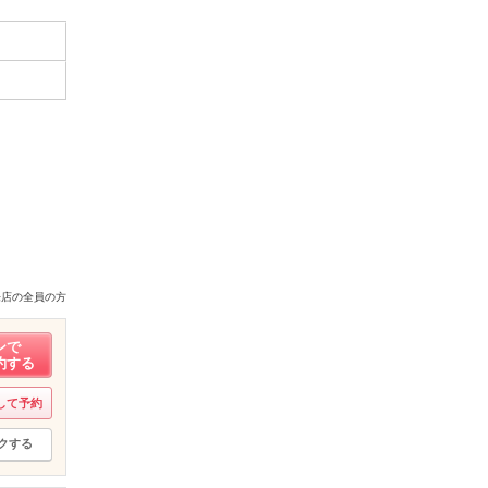
来店の全員の方
ンで
約する
して予約
クする