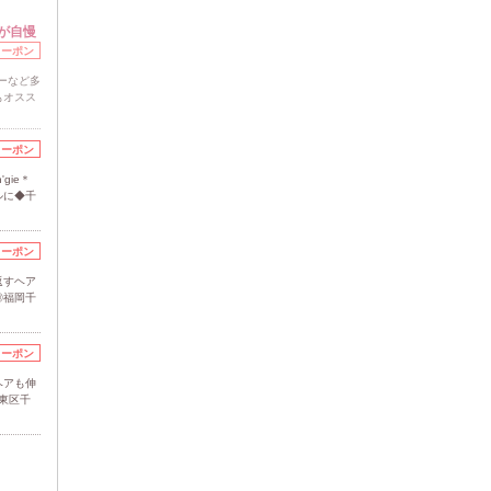
が自慢
クーポン
ーなど多
もオスス
クーポン
gie＊
ルに◆千
クーポン
返すヘア
◎福岡千
クーポン
ヘアも伸
東区千