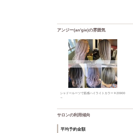
アンジー(an'gie)の雰囲気
シャドールーツで筋感ハイライトカラー￥20900
～
サロンの利用傾向
平均予約金額