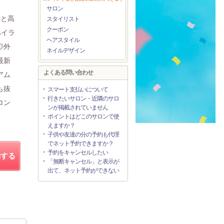
サロン
持と高
スタイリスト
クーポン
ハイラ
ヘアスタイル
◎外
ネイルデザイン
最新
よくある問い合わせ
アム
も抜
スマート支払いについて
行きたいサロン・近隣のサロ
ロン
ンが掲載されていません
ポイントはどこのサロンで使
えますか？
子供や友達の分の予約も代理
でネット予約できますか？
予約をキャンセルしたい
約する
「無断キャンセル」と表示が
出て、ネット予約ができない