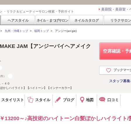
美容院・美容室・
ン ・リラク＆ビューティーサロン検索・予約サイト
ヘアスタイル
ネイル・まつげサロン
ネイルカタログ
リラクサロ
>
九州・沖縄トップ
>
福岡トップ
>
アンジー(an'gie)
HAIR MAKE JAM【アンジーバイヘアメイク
空席確認・予
ム
ブックマー
6件）
スタッフ募集
１－４０
髪ぼかしハイライト】【ハイトーン】【インナーカラー】
スタイリスト
スタイル
ブログ
地図
口コミ
￥13200～♪高技術のハイトーン白髪ぼかしハイライト/