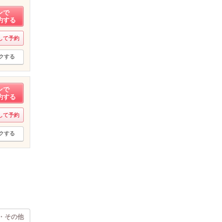
ンで
約する
して予約
クする
ンで
約する
して予約
クする
・その他