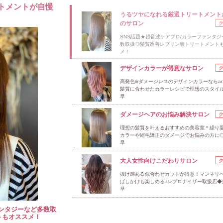
トメントが自慢
うるツヤになれる厳選トリートメント
のサロン
SNS話題★超音波ケアプロ/カラーファンタジ
数取扱◎髪質改善レブリン酸トリートメント
メ！
デザインカラーが得意なサロン
高発色&ダメージレスのデザインカラーならan'
髪質に合わせたカラーレシピで理想のスタイ
早
ダメージヘアのお悩み解決サロン
理想の髪質を叶えるおすすめの美容室＊繰り
カラーや縮毛矯正のダメージでお悩みの方に
早
大人女性向けこだわりサロン
抜け感ある似合わせカットが得意！マンネリ
ばしかけも楽しめる♪レプロナイザー取扱店◆
早
ァンタジーなど多数取
トもオススメ！