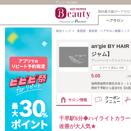
アンジー(an'gie)
国内最大級のヘアサロ
ヘアサロン
総合トップ
>
美容院・美容室・ヘアサロン検索トップ
an'gie BY 
ジャム】
アンジーバイヘアメイクジャ
スマート支払いOK
5.00
（1
福岡県福岡市東区水谷２－１
西鉄千早駅から徒歩5分【白
クーポン
サロン情報
メニュー
千早駅5分◆ハイライトカラー
改善が大人気★