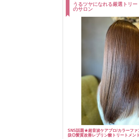
うるツヤになれる厳選トリー
のサロン
SNS話題★超音波ケアプロ/カラーフ
扱◎髪質改善レブリン酸トリートメン