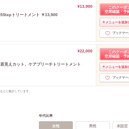
¥13,900
このクーポ
空席確認・予
Stepトリートメント ￥13,900
メニューを追加
ブックマー
¥22,000
このクーポ
空席確認・予
＋若見えカット、ケアブリーチトリートメント
メニューを追加
ブックマー
をもとに集計しています。
年代比率
女性
男性
未設定