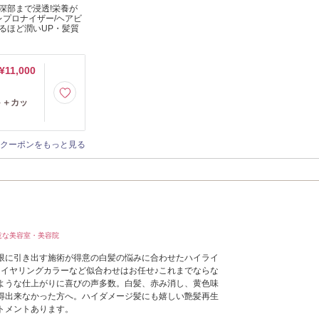
深部まで浸透!栄養が
プロナイザー/ヘアビ
るほど潤いUP・髪質
¥11,000
ト＋カッ
クーポンをもっと見る
意な美容室・美容院
限に引き出す施術が得意の白髪の悩みに合わせたハイライ
・イヤリングカラーなど似合わせはお任せ♪これまでならな
ような仕上がりに喜びの声多数。白髪、赤み消し、黄色味
得出来なかった方へ。ハイダメージ髪にも嬉しい艶髪再生
トメントあります。