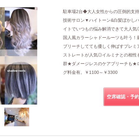
駐車場2台◆大人女性からの圧倒的支
技術サロン▼ハイトーン&白髪ぼかし
イトでいつもの悩み解消できて大人気
国人風カラーシャドールーツも叶う！
ブリーチしてても優しく伸ばすプレミ
ストレートが人気◎イルミナとの相性
群★ダメージレスのケアブリーチも★
グ料金有。￥1100～￥3300
空席確認・予