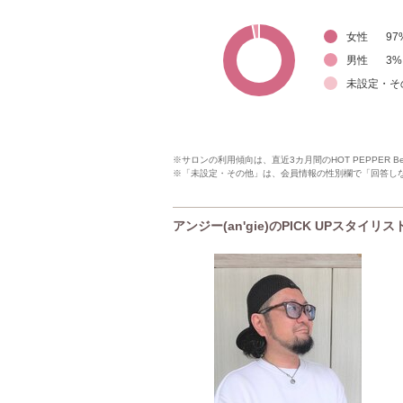
女性
97
男性
3
%
未設定・そ
※サロンの利用傾向は、直近3カ月間のHOT PEPPER 
※「未設定・その他」は、会員情報の性別欄で「回答し
アンジー(an'gie)のPICK UPスタイリス