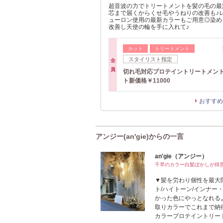
超音波の力でトリートメントを髪の毛の最
芯まで届くからくせ毛やうねりの改善も♪レ
ューロン使用の最新カラーもご用意◎染め
改善し天使の輪を手に入れて♪
カット
トリートメント
スタイリスト指定
全
員
切れ毛対応プロテイントリートメン
ト新価格￥11000
おすすめ
アンジー(an'gie)からの一言
an'gie（アンジー）
千早のカラー白髪ぼかしが得
▼髪を労わり個性を最大
ト/ハイトーン/インナー
かった色にやっとなれる
取りカラーでこれまで納
カラープロテイントリー