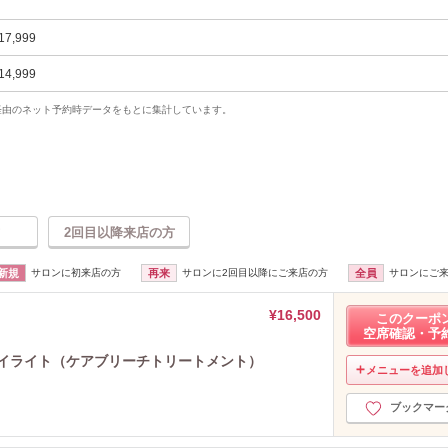
17,999
14,999
uty経由のネット予約時データをもとに集計しています。
2回目以降来店の方
新規
サロンに初来店の方
再来
サロンに2回目以降にご来店の方
全員
サロンにご
¥16,500
このクーポ
空席確認・予
ハイライト（ケアブリーチトリートメント）
メニューを追加
ブックマー