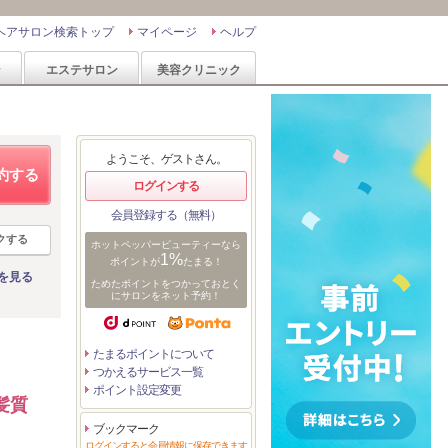
ヘアサロン検索トップ
マイページ
ヘルプ
ン
エステサロン
美容クリニック
ようこそ、ゲストさん。
約する
ログインする
会員登録する（無料）
クする
ホットペッパービューティーなら
1%
ポイントが
たまる！
を見る
ためたポイントをつかっておとく
にサロンをネット予約！
たまるポイントについて
つかえるサービス一覧
ポイント設定変更
髪質
ブックマーク
ログインすると会員情報に保存できます