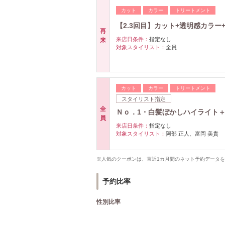
カット
カラー
トリートメント
【2.3回目】カット+透明感カラー+5
再
来店日条件：
指定なし
来
対象スタイリスト：
全員
カット
カラー
トリートメント
スタイリスト指定
全
Ｎｏ．1・白髪ぼかしハイライト
員
来店日条件：
指定なし
対象スタイリスト：
阿部 正人、富岡 美貴
※人気のクーポンは、直近1カ月間のネット予約データ
予約比率
性別比率