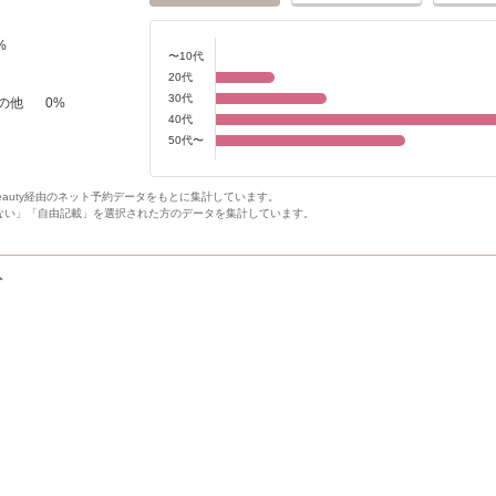
%
〜10代
20代
30代
の他
0
%
40代
50代〜
Beauty経由のネット予約データをもとに集計しています。
ない」「自由記載」を選択された方のデータを集計しています。
ト