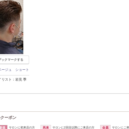
ブックマークする
ベージュ ショート
イリスト：岩見 季
)のクーポン
新規
サロンに初来店の方
再来
サロンに2回目以降にご来店の方
全員
サロンにご