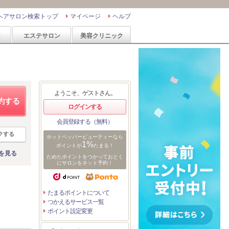
ヘアサロン検索トップ
マイページ
ヘルプ
ン
エステサロン
美容クリニック
ようこそ、ゲストさん。
約する
ログインする
会員登録する（無料）
クする
ホットペッパービューティーなら
1%
ポイントが
たまる！
を見る
ためたポイントをつかっておとく
にサロンをネット予約！
たまるポイントについて
つかえるサービス一覧
ポイント設定変更