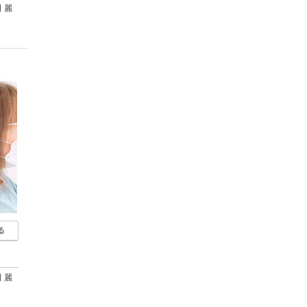
 麗
る
 麗