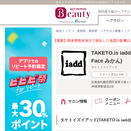
タケトイズイアッド(TAKETO.is iadd)のヘアスタイル
国内最大級のヘアサロ
ヘアサロン
総合トップ
>
美容院・美容室・ヘアサロン検索トップ
【重要】熊本県熊本地方で発生した地震の影響のあ
TAKETO.is i
Face みかん)
タケトイズイアッド
スマート支払いOK
北海道札幌市西区発寒９条１３
JR発寒駅徒歩2分
クーポン
サロン情報
メニュー
タケトイズイアッド(TAKETO.is ia