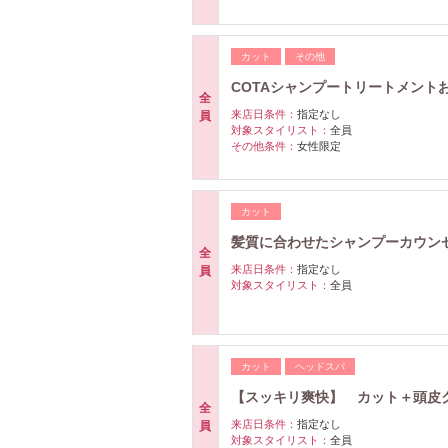
カット
その他
COTAシャンプートリートメント
全
来店日条件：
指定なし
員
対象スタイリスト：
全員
その他条件：
女性限定
カット
髪質に合わせたシャンプーカウン
全
来店日条件：
指定なし
員
対象スタイリスト：
全員
カット
ヘッドスパ
【スッキリ爽快】 カット＋頭皮
全
来店日条件：
指定なし
員
対象スタイリスト：
全員