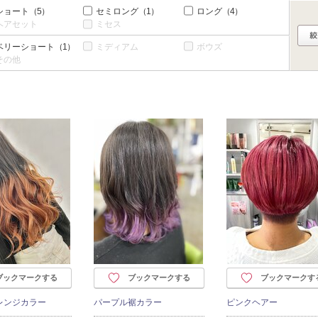
ショート
（5）
セミロング
（1）
ロング
（4）
ヘアセット
ミセス
ベリーショート
（1）
ミディアム
ボウズ
その他
ブックマークする
ブックマークする
ブックマークす
レンジカラー
パープル裾カラー
ピンクヘアー