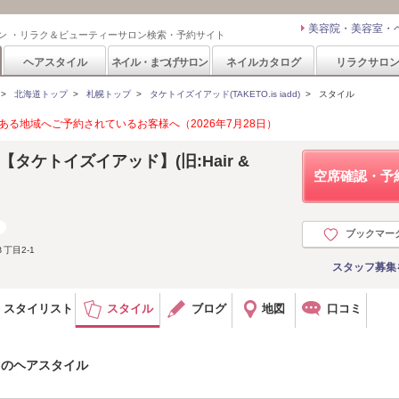
美容院・美容室・
ン ・リラク＆ビューティーサロン検索・予約サイト
ヘアスタイル
ネイル・まつげサロン
ネイルカタログ
リラクサロ
>
北海道トップ
>
札幌トップ
>
タケトイズイアッド(TAKETO.is iadd)
>
スタイル
る地域へご予約されているお客様へ（2026年7月28日）
add【タケトイズイアッド】(旧:Hair &
空席確認・予
ブックマー
丁目2-1
スタッフ募集
スタイリスト
スタイル
ブログ
地図
口コミ
dd)のヘアスタイル