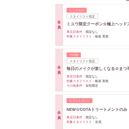
ヘッドスパ
スタイリスト指定
全
ミユウ限定クーポン☆極上ヘッドスパ
員
来店日条件：
指定なし
対象スタイリスト：
板坂 美悠
その他
スタイリスト指定
全
毎日のメイクが楽しくなる☆まつ毛
員
来店日条件：
指定なし
対象スタイリスト：
板坂 美悠
その他条件：
女性限定
トリートメント
NEW☆COTAトリートメントのみ
全
来店日条件：
指定なし
員
対象スタイリスト：
全員