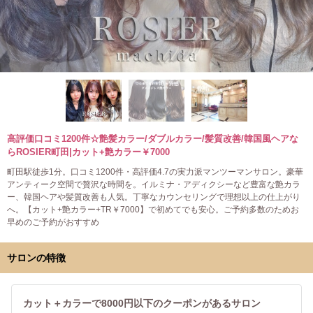
高評価口コミ1200件☆艶髪カラー/ダブルカラー/髪質改善/韓国風ヘアな
らROSIER町田|カット+艶カラー￥7000
町田駅徒歩1分。口コミ1200件・高評価4.7の実力派マンツーマンサロン。豪華
アンティーク空間で贅沢な時間を。イルミナ・アディクシーなど豊富な艶カラ
ー、韓国ヘアや髪質改善も人気。丁寧なカウンセリングで理想以上の仕上がり
へ。【カット+艶カラー+TR￥7000】で初めてでも安心。ご予約多数のためお
早めのご予約がおすすめ
サロンの特徴
カット＋カラーで8000円以下のクーポンがあるサロン