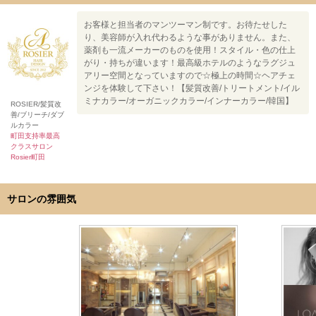
お客様と担当者のマンツーマン制です。お待たせした
り、美容師が入れ代わるような事がありません。また、
薬剤も一流メーカーのものを使用！スタイル・色の仕上
がり・持ちが違います！最高級ホテルのようなラグジュ
アリー空間となっていますので☆極上の時間☆ヘアチェ
ンジを体験して下さい！【髪質改善/トリートメント/イル
ミナカラー/オーガニックカラー/インナーカラー/韓国】
ROSIER/髪質改
善/ブリーチ/ダブ
ルカラー
町田支持率最高
クラスサロン
Rosier町田
サロンの雰囲気