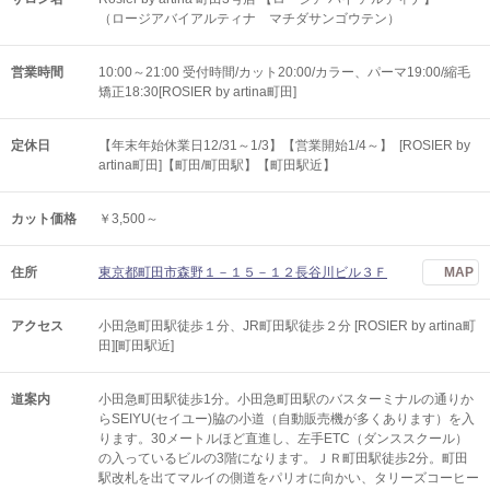
（ロージアバイアルティナ マチダサンゴウテン）
営業時間
10:00～21:00 受付時間/カット20:00/カラー、パーマ19:00/縮毛
矯正18:30[ROSIER by artina町田]
定休日
【年末年始休業日12/31～1/3】【営業開始1/4～】 [ROSIER by
artina町田]【町田/町田駅】【町田駅近】
カット価格
￥3,500～
住所
東京都町田市森野１－１５－１２長谷川ビル３Ｆ
MAP
アクセス
小田急町田駅徒歩１分、JR町田駅徒歩２分 [ROSIER by artina町
田][町田駅近]
道案内
小田急町田駅徒歩1分。小田急町田駅のバスターミナルの通りか
らSEIYU(セイユー)脇の小道（自動販売機が多くあります）を入
ります。30メートルほど直進し、左手ETC（ダンススクール）
の入っているビルの3階になります。ＪＲ町田駅徒歩2分。町田
駅改札を出てマルイの側道をパリオに向かい、タリーズコーヒー