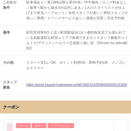
こだわり
駐車場あり／夜19時以降も受付OK／年中無休／ロング料金なし
条件
／最寄り駅から徒歩3分以内にある／1人のスタイリストが仕上
げまで担当／ヘアセット／女性スタッフが多い／男性スタッフが
多い／禁煙／ドリンクサービスあり／漫画が充実／完全予約制
備考
町田支持率NO.１店☆町田駅徒歩1分☆都内有名店でも使われて
いる高級薬剤を町田エリアで体感できます☆スタッフ募集中☆イ
ルミナ/アディクシーカラー正規取り扱い店 【Rosier by artina町
田】
その他
スマート支払いOK
ポイント利用OK
即時予約OK
メンズに
もオススメ
スタッフ
https://work.beauty.hotpepper.jp/WC00010429/WS0000014380/
募集
クーポン
カット
カラー
トリートメント