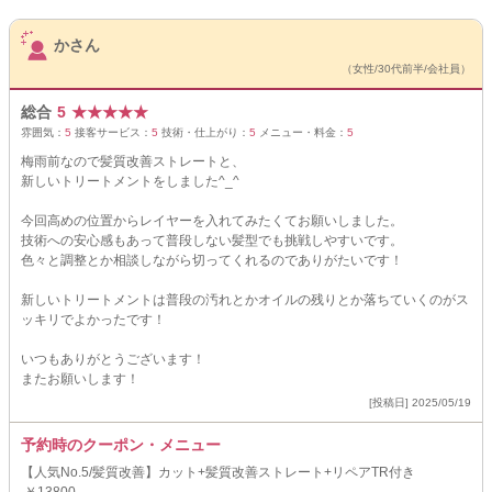
サロンPick Up
かさん
（女性/30代前半/会社員）
総合
5
★
★
★
★
★
雰囲気：
5
接客サービス：
5
技術・仕上がり：
5
メニュー・料金：
5
梅雨前なので髪質改善ストレートと、
新しいトリートメントをしました^_^
今回高めの位置からレイヤーを入れてみたくてお願いしました。
技術への安心感もあって普段しない髪型でも挑戦しやすいです。
色々と調整とか相談しながら切ってくれるのでありがたいです！
新しいトリートメントは普段の汚れとかオイルの残りとか落ちていくのがス
ッキリでよかったです！
いつもありがとうございます！
またお願いします！
[投稿日] 2025/05/19
予約時のクーポン・メニュー
【人気No.5/髪質改善】カット+髪質改善ストレート+リペアTR付き