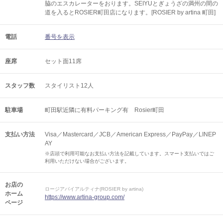
脇のエスカレーターをおります。SEIYUとぎょうざの満州の間の
道を入るとROSIER町田店になります。[ROSIER by artina 町田]
電話
番号を表示
座席
セット面11席
スタッフ数
スタイリスト12人
駐車場
町田駅近隣に有料パーキング有 Rosier町田
支払い方法
Visa／Mastercard／JCB／American Express／PayPay／LINEP
AY
※店頭で利用可能なお支払い方法を記載しています。スマート支払いではご
利用いただけない場合がございます。
お店の
ロージアバイアルティナ(ROSIER by artina)
ホーム
https://www.artina-group.com/
ページ