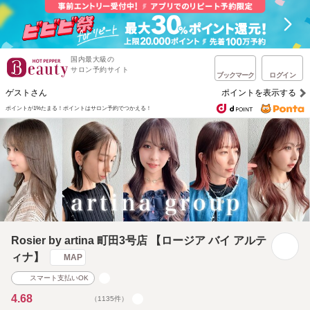
国内最大級の
サロン予約サイト
ブックマーク
ログイン
ゲストさん
ポイントを表示する
ポイントが1%たまる！
ポイントはサロン予約でつかえる！
Rosier by artina 町田3号店 【ロージア バイ アルテ
ィナ】
MAP
スマート支払いOK
4.68
（1135件）