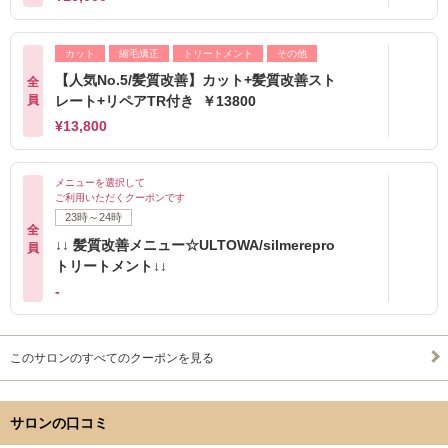
カット
縮毛矯正
トリートメント
その他
【人気No.5/髪質改善】カット+髪質改善スト
全
員
レート+リペアTR付き ￥13800
¥13,800
メニューを選択して
ご利用いただくクーポンです
23時～24時
全
↓↓ 髪質改善メニュー☆ULTOWA/silmerepro
員
トリートメント↓↓
-
このサロンのすべてのクーポンを見る
サロンの口コミ