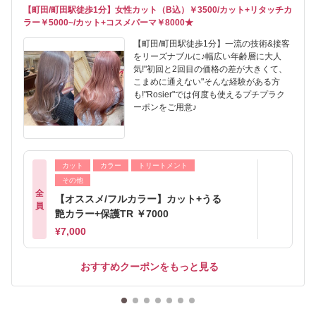
【町田/町田駅徒歩1分】女性カット（B込）￥3500/カット+リタッチカ
ラー￥5000~/カット+コスメパーマ￥8000★
【町田/町田駅徒歩1分】一流の技術&接客
をリーズナブルに♪幅広い年齢層に大人
気!"初回と2回目の価格の差が大きくて、
こまめに通えない"そんな経験がある方
も!"Rosier"では何度も使えるプチプラク
ーポンをご用意♪
カット
カラー
トリートメント
その他
全
【オススメ/フルカラー】カット+うる
員
艶カラー+保護TR ￥7000
¥7,000
おすすめクーポンをもっと見る