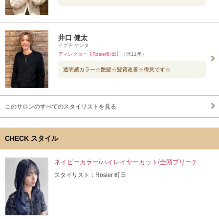
井口 健太
イグチ ケンタ
ディレクター【Rosier町田】
（歴11年）
透明感カラー☆艶髪☆髪質改善☆得意です☆
このサロンのすべてのスタイリストを見る
CHECK スタイル
ネイビーカラー/ハイレイヤーカット/全頭ブリーチ
スタイリスト：Rosier 町田