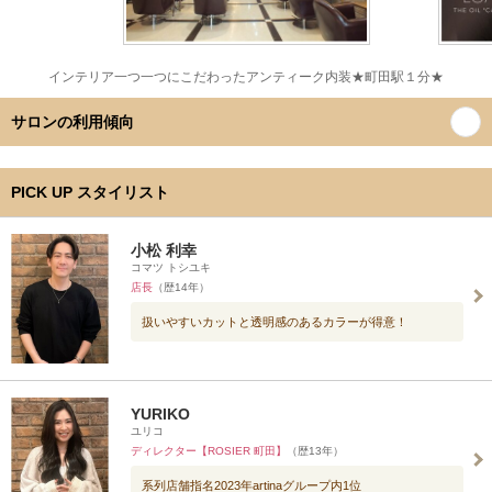
インテリア一つ一つにこだわったアンティーク内装★町田駅１分★
サロンの利用傾向
PICK UP スタイリスト
小松 利幸
コマツ トシユキ
店長
（歴14年）
扱いやすいカットと透明感のあるカラーが得意！
YURIKO
ユリコ
ディレクター【ROSIER 町田】
（歴13年）
系列店舗指名2023年artinaグループ内1位