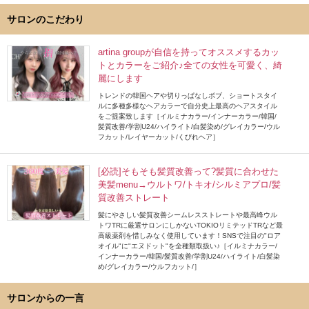
サロンのこだわり
artina groupが自信を持ってオススメするカッ
トとカラーをご紹介♪全ての女性を可愛く、綺
麗にします
トレンドの韓国ヘアや切りっぱなしボブ、ショートスタイ
ルに多種多様なヘアカラーで自分史上最高のヘアスタイル
をご提案致します［イルミナカラー/インナーカラー/韓国/
髪質改善/学割U24/ハイライト/白髪染め/グレイカラー/ウル
フカット/レイヤーカット/くびれヘア］
[必読]そもそも髪質改善って?髪質に合わせた
美髪menu→ウルトワ/トキオ/シルミアプロ/髪
質改善ストレート
髪にやさしい髪質改善シームレスストレートや最高峰ウル
トワTRに厳選サロンにしかないTOKIOリミテッドTRなど最
高級薬剤を惜しみなく使用しています！SNSで注目の"ロア
オイル"に"エヌドット"を全種類取扱い♪［イルミナカラー/
インナーカラー/韓国/髪質改善/学割U24/ハイライト/白髪染
め/グレイカラー/ウルフカット/］
サロンからの一言