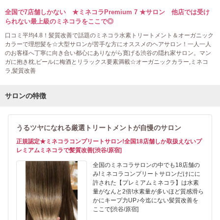
全国で7店舗しかない ★ミネコラPremium 7 ★サロン 他店では受け
られない最上級のミネコラをここで◎
口コミ平均4.8！髪質改善で話題のミネコラ水素トリートメント＆オーガニック
カラーで理想髪を☆大型サロンが苦手な方にオススメのヘアサロン！一人一人
のお客様へ丁寧に向き合い都心にありながら寛げる渋谷の隠れ家サロン。マン
ガに抱き枕,ビールに梅酒とリラックス要素満載☆オーガニックカラー,ミネコ
ラ,髪質改善
サロンの特徴
うるツヤになれる厳選トリートメントが自慢のサロン
正規認定★ミネコラコンプリートサロン!全国18店舗しか取扱えないプ
レミアムミネコラで髪質改善[渋谷/原宿]
全国のミネコラサロンの中でも18店舗の
み!ミネコラコンプリートサロンだけにに
許された【プレミアムミネコラ】は水素
量がなんと2倍!水素量が多いほど質感滑ら
かにキープ力UP♪今迄にない髪質改善を
ここで[渋谷/原宿]