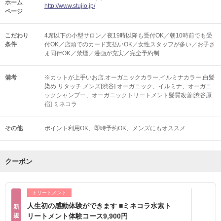
ホーム
http://www.stujio.jp/
ページ
こだわり
4席以下の小型サロン／夜19時以降も受付OK／朝10時前でも受
条件
付OK／店頭でのカード支払いOK／女性スタッフが多い／お子さ
ま同伴OK／禁煙／漫画が充実／完全予約制
備考
※カットが上手いお店.オーガニックカラー,イルミナカラー,白髪
染め.リタッチ.メンズ[渋谷] オーガニック、イルミナ、オーガニ
ックシャンプー、オーガニックトリートメント髪質改善[渋谷原
宿] ミネコラ
その他
ポイント利用OK
即時予約OK
メンズにもオススメ
クーポン
トリートメント
人生初の感動体験ができます ■ミネコラ水素ト
新
規
リートメント体験コース9,900円