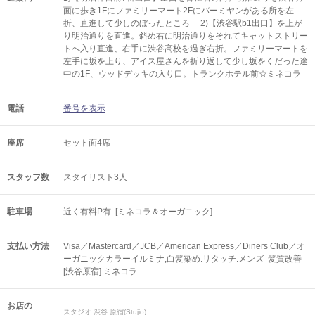
面に歩き1Fにファミリーマート2Fにバーミヤンがある所を左
折、直進して少しのぼったところ 2)【渋谷駅b1出口】を上が
り明治通りを直進。斜め右に明治通りをそれてキャットストリー
トへ入り直進、右手に渋谷高校を過ぎ右折。ファミリーマートを
左手に坂を上り、アイス屋さんを折り返して少し坂をくだった途
中の1F、ウッドデッキの入り口。トランクホテル前☆ミネコラ
電話
番号を表示
座席
セット面4席
スタッフ数
スタイリスト3人
駐車場
近く有料P有 [ミネコラ＆オーガニック]
支払い方法
Visa／Mastercard／JCB／American Express／Diners Club／オ
ーガニックカラーイルミナ,白髪染め.リタッチ.メンズ 髪質改善
[渋谷原宿] ミネコラ
お店の
スタジオ 渋谷 原宿(Stujio)