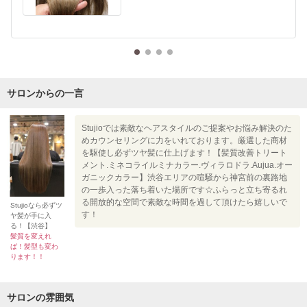
サロンからの一言
Stujioでは素敵なヘアスタイルのご提案やお悩み解決のた
めカウンセリングに力をいれております。厳選した商材
を駆使し必ずツヤ髪に仕上げます！【髪質改善トリート
メント.ミネコライルミナカラー.ヴィラロドラ.Aujua.オー
ガニックカラー】渋谷エリアの喧騒から神宮前の裏路地
の一歩入った落ち着いた場所です☆ふらっと立ち寄るれ
る開放的な空間で素敵な時間を過して頂けたら嬉しいで
Stujioなら必ずツ
す！
ヤ髪が手に入
る！【渋谷】
髪質を変えれ
ば！髪型も変わ
ります！！
サロンの雰囲気