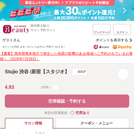
国内最大級の
サロン予約サイト
ブックマーク
ログイン
ゲストさん
ポイントを表示する
ポイントが1%たまる！
ポイントはサロン予約でつかえる！
【重要】熊本県熊本地方で発生した地震の影響のある地域へご予約されているお客
様へ（2026年7月28日）
Stujio 渋谷 /原宿【スタジオ】
MAP
4.93
（32件）
空席確認・予約する
空席あり
本日の空席状況：
◯
クーポン・メニュー
サロン情報
スタイ