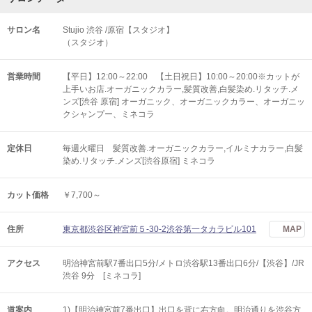
サロン名
Stujio 渋谷 /原宿【スタジオ】
（スタジオ）
営業時間
【平日】12:00～22:00 【土日祝日】10:00～20:00※カットが
上手いお店.オーガニックカラー,髪質改善,白髪染め.リタッチ.メ
ンズ[渋谷 原宿] オーガニック、オーガニックカラー、オーガニッ
クシャンプー、ミネコラ
定休日
毎週火曜日 髪質改善.オーガニックカラー,イルミナカラー,白髪
染め.リタッチ.メンズ[渋谷原宿] ミネコラ
カット価格
￥7,700～
住所
東京都渋谷区神宮前５-30-2渋谷第一タカラビル101
MAP
アクセス
明治神宮前駅7番出口5分/メトロ渋谷駅13番出口6分/【渋谷】/JR
渋谷 9分 [ミネコラ]
道案内
1)【明治神宮前7番出口】出口を背に右方向。明治通りを渋谷方